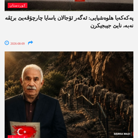
کوردستان
په‌كه‌كه‌یا هلوه‌شیایی: ئەگەر ئۆجالان یاسایا چارچۆڤەیێ برێڤە
نه‌به‌، نایێ جیبجیکرن
2026-08-09
کوردستان