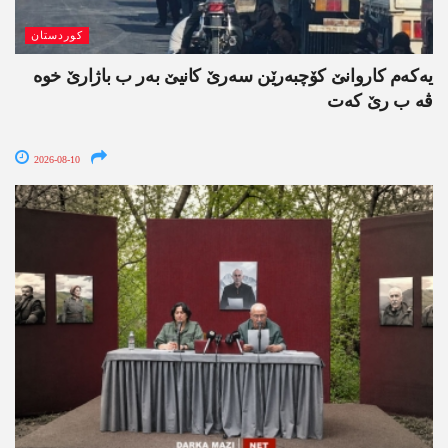
کوردستان
یەکەم کاروانێ کۆچبەرێن سەرێ کانیێ بەر ب باژارێ خوە
ڤە ب رێ کەت
2026-08-10