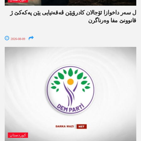
ل سەر داخوازا ئۆجالان کادرۆیێن ڤەقەتیایی یێن پەکەکێ ژ
قانوونێ مفا وەرناگرن
2026-08-09
کوردستان