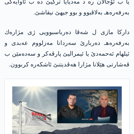
یا ب ئۆجالان ره‌ د مه‌دیایا تركیێ ده‌ ب ئاوایه‌كی
به‌رفه‌ره‌هـ به‌لاڤبوو و بوو جیهێ نیقاشێ.
داركا مازی ل شه‌ڤا ده‌رباسبوویی ژی مژاره‌ك
به‌رفه‌ره‌هـ ده‌ربارێ سه‌ردانا مه‌زلووم عه‌بدی و
ئیلهام ئه‌حمه‌دێ یا ئیمرالیێ پارڤه‌كر و سه‌ده‌مێن ب
ڤه‌شارتی هێلانا مژارا هه‌ڤدیتنێ ئاشكه‌ره‌ كربوون.