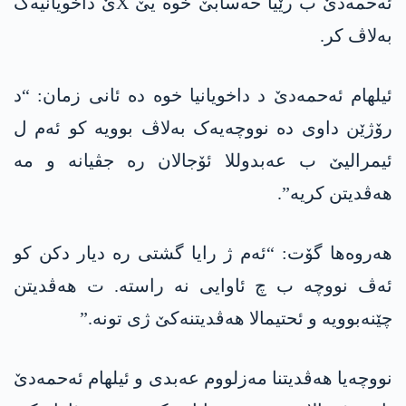
ئه‌حمه‌دێ ب رێیا حەسابێ خوە یێ Xێ داخویانیەک
بەلاڤ کر.
ئیلھام ئه‌حمه‌دێ د داخویانیا خوە دە ئانی زمان: “د
رۆژێن داوی دە نووچەیەک بەلاڤ بوویە کو ئەم ل
ئیمرالیێ ب عه‌بدوللا ئۆجالان رە جڤیانە و مە
ھەڤدیتن کریە”.
هه‌روه‌ها گۆت: “ئەم ژ رایا گشتی رە دیار دکن کو
ئەڤ نووچە ب چ ئاوایی نە راستە. ت ھەڤدیتن
چێنەبوویە و ئحتیمالا ھەڤدیتنەکێ ژی تونە.”
نووچه‌یا هه‌ڤدیتنا مه‌زلووم عه‌بدی و ئیلهام ئه‌حمه‌دێ