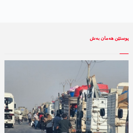
پوستێن ھەمان بەش