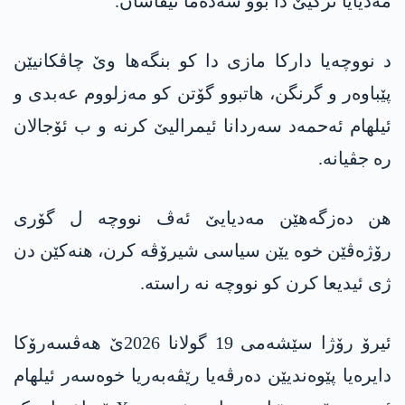
مەدیایا ترکیێ دا بوو سەدەما نیقاشان.
د نووچەیا داركا مازی دا كو بنگه‌ها وێ چاڤكانیێن
پێباوه‌ر و گرنگن، ھاتبوو گۆتن کو مه‌زلووم عه‌بدی و
ئیلھام ئەحمەد سەردانا ئیمرالیێ کرنە و ب ئۆجالان
رە جڤیانە.
ھن دەزگەھێن مەدیایێ ئەڤ نووچە ل گۆری
رۆژەڤێن خوە یێن سیاسی شیرۆڤە کرن، ھنه‌كێن دن
ژی ئیدیعا کرن کو نووچە نە راستە.
ئیرۆ رۆژا سێشه‌می 19 گولانا 2026ێ ھەڤسەرۆکا
دایرەیا پێوەندیێن دەرڤەیا رێڤەبەریا خوەسەر ئیلھام