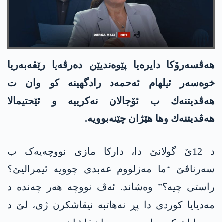
ھەڤسەرۆکا دایرەیا پێوەندیێن دەرڤەیا رێڤەبەریا
خوەسەر ئیلھام ئه‌حمه‌د رادگهینه‌ كو وان ت
هه‌ڤدیتنه‌ك ب ئۆجالان نه‌كرییه‌ و ئێحتیمالا
هه‌ڤدیتنه‌ك وها هێژان چێنه‌بوویه‌.
د 12ێ گولانێ دا، دارکا مازی نووچەیەک ب
سەرناڤێ “ما مه‌زلووم عه‌بدی چوویە ئیمرالیێ؟
راستی چیە؟” وەشاند. ئەڤ نووچە ھەر چەنده‌ د
مەدیایا کوردی دا پڕ نەھاتبە نیقاشکرن ژی، لێ د