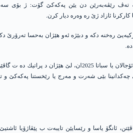
‌ ته‌ڤ رێڤه‌به‌رێن دن یێن په‌كه‌كێ گۆت: ژ بۆی سە
ارکرنا ئازاد ژێ ره‌ وه‌ره‌ دیار كرن.
ركیه‌یێ ره‌خنه‌ دكه‌ و دبێژه‌ ئه‌و هێژان به‌حسا ته‌رۆرێ دك
ه‌.
ته‌ڤی ده‌ربازبوونا ساله‌ك و 4 مه‌هان ل سه‌ر بانگا ئۆجالان یا سب
ه‌یێ‌ چه‌كدانینا بێی شه‌رت و مه‌رج یا رێخستنا په‌كه‌كێ و 
تن، ئانگۆ یاسا و رێسایێن تایبه‌ت ب پێڤاژۆیا ئاشتیێ ڤه