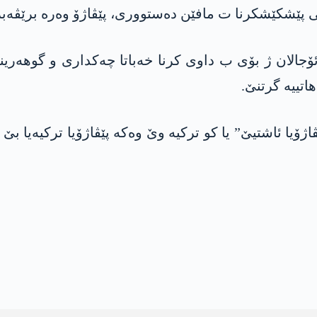
بێی پێشکێشکرنا ت مافێن دەستووری، پێڤاژۆ وه‌ره‌ برێڤه‌بر
جالان ژ بۆی ب داوی كرنا خه‌باتا چه‌كداری و گوهه‌رینا 
تییه‌ گرتنێ.
ژۆیا ئاشتیێ” یا كو تركیه‌ وێ وه‌كه‌ پێڤاژۆیا تركیه‌یا بێ ت