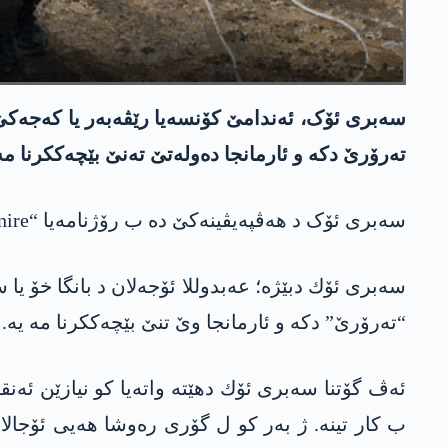
سەبری ئۆک، ئەندامێ کۆنسەیا رێڤەبەر یا كه‌جه‌كێ را
ته‌رۆرێ دكه‌ و ئارمانجا ده‌وله‌تێ ته‌نێ بێچه‌ككرنا مه‌ی
سەبری ئۆک د هەڤپەیڤینەکێ ده‌ ب رۆژنامەیا “Avvenire” یا ئیتالی هن نرخاندن ده‌ربارێ پێڤاژۆیا ئاشتیێ و پێشهاتێن دەڤەرێ كرن.
“تەرۆرێ” دكه‌ و ئارمانجا وێ تنێ بێچەککرنا مە یە.
ئه‌ڤ گۆتنا سه‌بری ئۆك دهێته‌ واته‌یا كو نیازێن ئه‌ن
ب كار تینه‌. ژ به‌ر كو ل گۆری ره‌وشا هه‌یی ئۆجالا