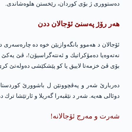
ده‌ستووری ژ بۆی كوردان، رێخستن هلوه‌شاندی.
هه‌ر رۆژ په‌سنێ ئۆجالان ددن
ئۆجالان د هه‌موو بانگه‌وازیێن خوه‌ ده‌ چاره‌سه‌ری 
نه‌ته‌وه‌یا ده‌مۆكراتیك و ئه‌نته‌گراسیۆن!، ڤێ یه‌ك
بۆی ڤێ خزمه‌تا لاییق یا كو پێشكێشی ده‌وله‌تێ كری
ده‌ربارێ شه‌ر و په‌ڤچوونێن ل باشوورێ كوردستانێ،
دوئالی هەیە. شه‌ر د نێڤبەرا گەریلا و ئارتێشا ترك ده
شه‌رت و مه‌رج ئۆجالانه‌!