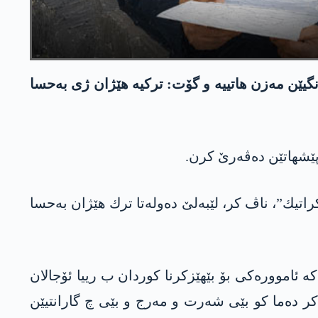
گیێن مه‌زن هاتییه‌ و گۆت: تركیه‌ هێژان ژی به‌حسا
ب “پێڤاژۆیا ئاشتی و جڤاکا ده‌مۆكراتیك”، ناڤ كر، لێبه‌لێ ده‌وله‌تا ترك هێژان بەحسا
‌كه‌ ئامووره‌كی بۆ بێهێزكرنا كوردان ب رییا ئۆجالان
 كر ده‌ما كو بێی شه‌رت و مه‌رج و بێی چ گارانتیێن