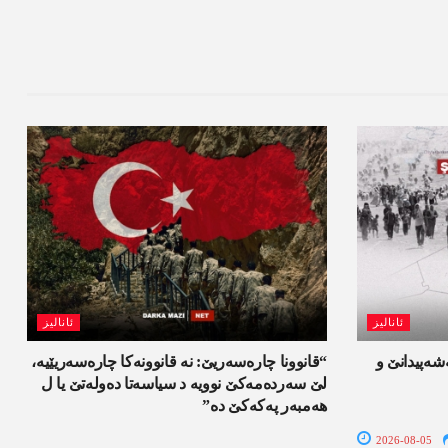
ئانالیز
ئانالیز
ەشەپیدانێ و
“قانوونا چارەسەریێ: نە قانوونەکا چارەسەریێیە،
لێ سەردەمەکێ نوویە د سیاسەتا دەولەتێ یا ل
ھەمبەر پەکەکێ دە”
2026-08-05