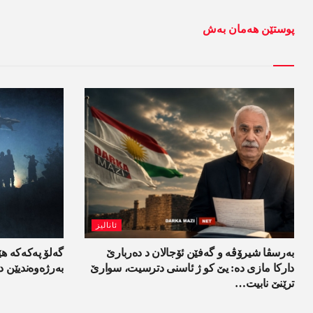
پوستێن ھەمان بەش
ئانالیز
بەرسڤا شیرۆڤە و گەفێن ئۆجالان د دەربارێ
گەلۆ پەکەکە ھ
دارکا مازی دە: یێ کو ژ ئاسنی دترسیت، سوارێ
بەرژەوەندیێن د
ترێنێ نابیت…