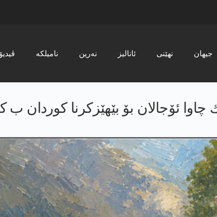
جیھان
نھێنی
ئانالیز
نەرین
نامیلکە
ڤیدیۆ
چاوا ئۆجالان بۆ بێهێزکرنا کوردان ب کار