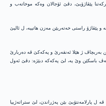
رکەتنا پێڤاژۆیێ، دڤێ ئۆجالان وەکه‌ موخاتەب و
ه‌ و پێڤاژۆ راستی خه‌ته‌ریێن مه‌زن هاتییه‌، ل ئالیێ
اتا 2025ان، لێ هێژان د پراتیك ده‌ ت گاڤێن به‌ربچاڤ ژ هێلا ئه‌نقه‌رێ‌ و په‌كه‌كێ ڤه‌ ده‌ربارێ
ته‌ڤ باسكێن وێ یه‌، لێ په‌كه‌كه‌ دبێژه‌: دڤێ ئه‌ول
‌ ل پارلامه‌نتۆیێ بێن په‌ژراندن، لێ ستراته‌ژییا