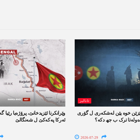
ئانالیز
ێزێن خوە یێن لەشکەری ل گۆری
وێرانکرنا ئێزیدخانێ، پرۆژەیا رێیا گ
ەولەتا ترک ب جھ دکە؟
ئەرکا پەکەکێ ل شەنگالێ
2026-07-29