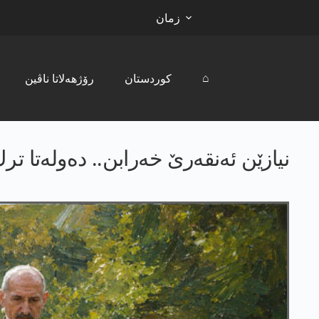
زمان
⌂
کوردستان
رۆژھەلاتا ناڤین
نیازێن ئەنقەرێ خەرابن.. دەولەتا ترك 