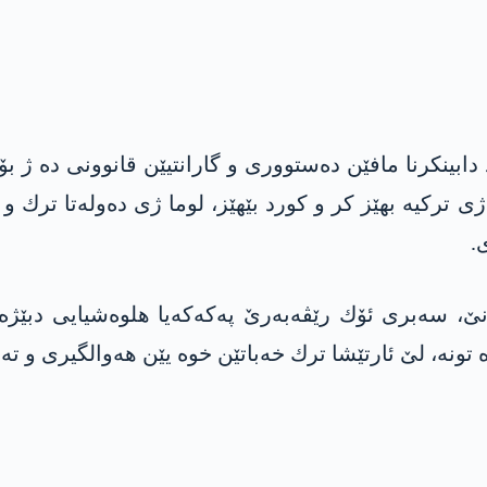
د دابینكرنا مافێن ده‌ستووری و گارانتیێن قانوونی ده‌ ژ ب
ێ ژی تركیه‌ بهێز كر و كورد بێهێز، لوما ژی ده‌وله‌تا ترك 
.
 سه‌بری ئۆك رێڤه‌به‌رێ په‌كه‌كه‌یا هلوه‌شیایی دبێژه
‌ تونه‌، لێ ئارتێشا ترك خه‌باتێن خوه‌ یێن هەوالگیری و ت