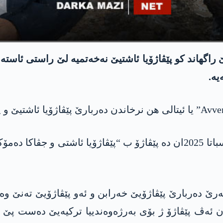
گهاند كو پێڤاژۆیا ئاشتیێ نه‌خه‌تمیه‌ لێ راستی ئاسته‌ن
ه‌.
سه‌بری ئۆك دبێژه؛ عه‌بدوللا ئۆجەلان د بانگا خۆ یا سباتا 2025ان ده‌ پێڤاژۆ 
قه‌رێ‌ ده‌ربارێ پێڤاژۆیێ خه‌رابن و ئه‌و پێڤاژۆیێ ته‌نێ وه
ن ئه‌ڤ پێڤاژۆ ژ بۆی به‌رژه‌وه‌ندییا تركیه‌یێ ده‌ست پێ