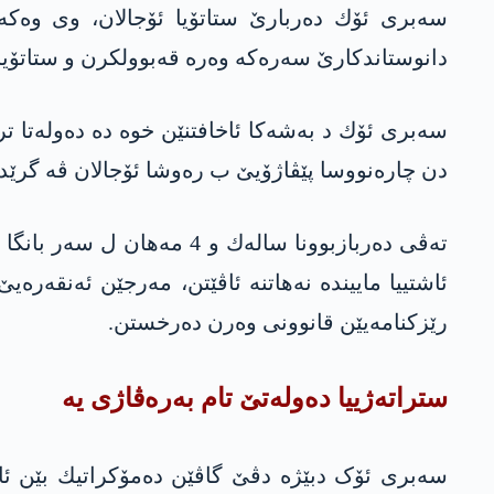
سه‌بری ئۆك ده‌ربارێ ستاتۆیا ئۆجالان، وی وه‌كه
دانوستاندکارێ سەرەکه‌ وه‌ره‌ قەبوولکرن و ستاتۆیا ک
سه‌بری ئۆك د به‌شه‌كا ئاخافتنێن خوه‌ ده‌ ده‌وله‌تا ت
دن چاره‌نووسا پێڤاژۆیێ ب ره‌وشا ئۆجالان ڤه‌ گرێدد
ئاشتییا مایینده‌ نه‌هاتنه‌ ئاڤێتن، مه‌رجێن ئه‌نقه‌ر
رێزكنامه‌یێن قانوونی وه‌رن ده‌رخستن.
ستراته‌ژییا ده‌وله‌تێ تام به‌ره‌ڤاژی یه‌
سه‌بری ئۆک دبێژه‌ دڤێ گاڤێن ده‌مۆكراتیك بێن ئاڤێ