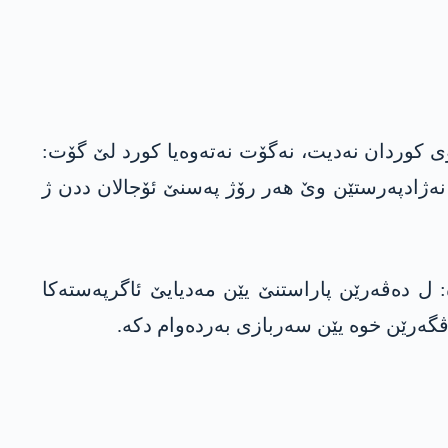
ۆی كوردان نه‌دیت، نه‌گۆت نه‌ته‌وه‌یا كورد لێ گۆت:
و نه‌ژادپه‌رستێن وێ هه‌ر رۆژ په‌سنێ ئۆجالان ددن ژ
‌: ل دەڤەرێن پاراستنێ یێن مه‌دیایێ ئاگرپەستەکا
ه‌ڤگه‌رێن خوه‌ یێن سەربازی بەردەوام دکە.