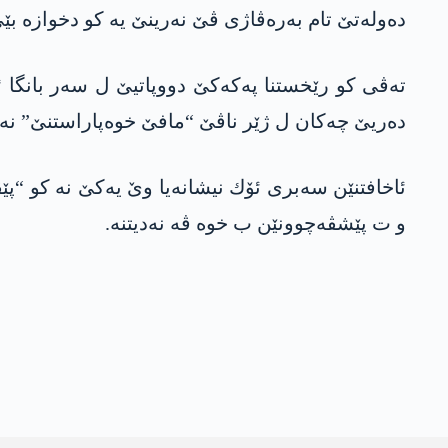
ده‌وله‌تێ تام به‌ره‌ڤاژی ڤێ نه‌رینێ یه‌ کو دخوازه‌ 
ته‌ڤی كو رێخستنا په‌كه‌كێ دووپاتیێ ل سەر بانگا ئۆ
ده‌ریێ چه‌كان ل ژێر ناڤێ “مافێ خوه‌پاراستنێ” نه‌ها
ئاخافتنێن سه‌بری ئۆك نیشانه‌یا وێ یه‌كێ نه‌ كو “پێڤا
و ت پێشڤه‌چوونێن ب خوه‌ ڤه‌ نه‌دیتنه‌.