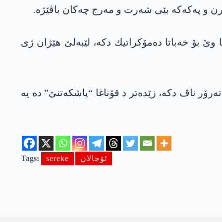
ن و په‌كه‌كه‌ بێی شه‌رت و مه‌رج چه‌كان باڤێژه‌.
وێ بۆ خه‌باتا ده‌مۆكراتیك دكه‌، لێبه‌لێ هێژان ژی
ه‌رۆر ناڤ دكه‌، زێده‌تر د قۆناغا “پاشكه‌تنێ” ده‌ یە
ئۆجالان
sereke
Tags: