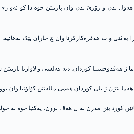
ەول بدن و زۆرێ بدن وان پارتیێن خوە دا کو ئەو ژی
را یەکتی و ب ھەڤرەکارکرنا وان چ جاران پێک نەھاتیە. 
ەما ژ ھەڤدوخستنا کوردان. دبە قەلسی و لاوازیا پارتیێن
ا ھەما بێژن ژ بلی کوردان ھەمی مللەتێن کۆلۆنیا وان ب
تێن کورد یێن مەزن نە ل ھەڤ بوون، یەکتیا خوە نە خول