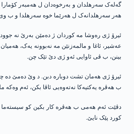
گەلەک سەرھلدان و بەرخوەدان ل ھەمبەر کۆمارا تر
ھەر سەرھلدانەک ل ھەرێما خوە سەرھلدا و ب وی ئا
ئیرۆ ژی رەوشا مە کوردان ژ دەمێن بەرێ نە جوود
عەشیر، ئاغا و مالمەزنێن مە نەبوونە یەک، ھەمیان
بینن، ب ڤی ئاوایی ئەو ژی دێ تێک چن.
ئیرۆ ژی ھەمان تشت دوبارە دبن. د وێ دەمێ دە چاو
ب ھەڤرە یەکتیەکا نەتەوەیی ئاڤا بکن، ئەم وەکە 
دڤێت ئەم ھەمی ب ھەڤرە کار بکین کو سیستەما نەیە
کورد پێک نایێ.