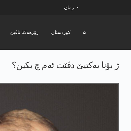
زمان
⌂
کوردستان
رۆژھەلاتا ناڤین
ژ بۆنا یەکتیێ دڤێت ئەم چ بکین؟