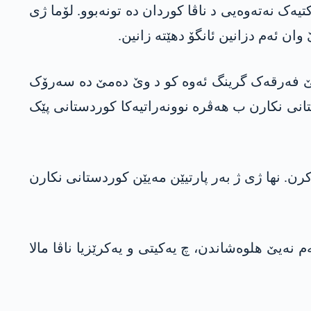
ک نەتەوەیی د ناڤا کوردان دە تونەبوو. لۆما ژی
 ئەم دزانین ئانگۆ دهێتە زانین.
 لێ فەرقەک گرینگ ئەوە کو د وێ دەمێ دە سەرۆک
تانی نکارن ب ھەڤرە نوونەراتیەکا کوردستانی پێک
ن. نھا ژی ژ بەر پارتیێن مەیێن کوردستانی نکارن
نەیێ ھلوەشاندن، چ یەکیتی و یەکرێزیا ناڤا مالا