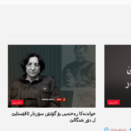
نەرین
نەرین
خواندنه‌كا رەخنەیی بۆ گۆتنێن سۆزدار ئاڤێستایێ
ل دۆر شنگالێ
2026-08-05