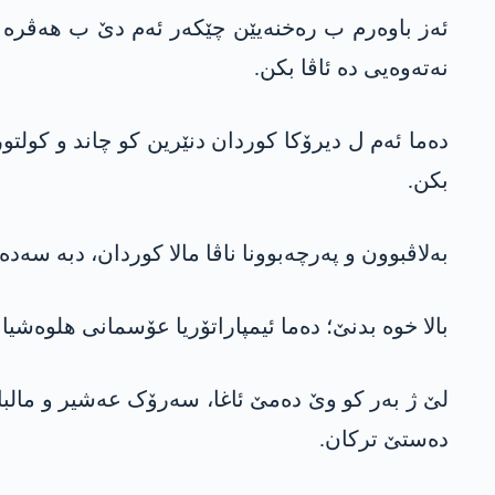
ئەز باوەرم ب رەخنەیێن چێکەر ئەم دێ ب ھەڤرە ھ
نەتەوەیی دە ئاڤا بکن.
دەما ئەم ل دیرۆکا کوردان دنێرین کو چاند و کولتو
بکن.
بەلاڤبوون و پەرچەبوونا ناڤا مالا کوردان، دبە سەد
بالا خوە بدنێ؛ دەما ئیمپاراتۆریا عۆسمانی ھلوەشی
لێ ژ بەر کو وێ دەمێ ئاغا، سەرۆک عەشیر و مالبا
دەستێ ترکان.