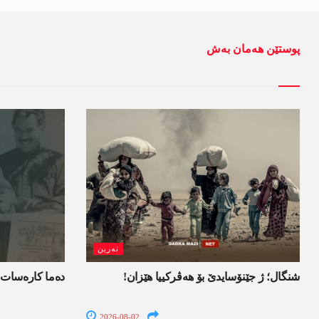
پوستێن ھەمان بەش
نەرین
شنگال؛ ژ جێنۆسایدێ بۆ هەڤرکییا هێزان!
ده‌ما کاره‌سات 
2026-08-02