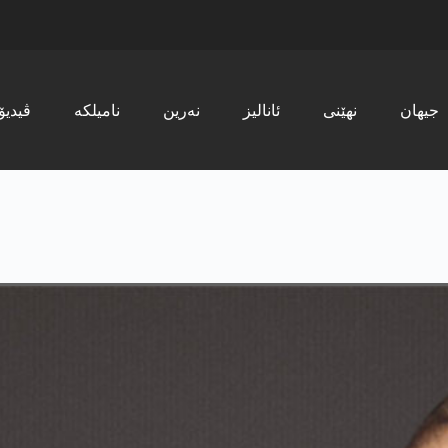
جیھان
نھێنی
ئانالیز
نەرین
نامیلکە
ڤیدیۆ