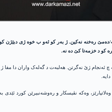
ەمێ رەخنە نەکین. ژ بەر کو ئەو ب خوە ژی دبێژن کو ئەو
 کو د خزمەتا کێ دە نە.
 چ ئەنجام ژێ نەگرتن. ھەلبەت د گەلەک واران دا مفا ژ
دایە.
لاتپارێز، وەکە نڤیسکار و رەوشەنبیرێن کورد ئێدی بە