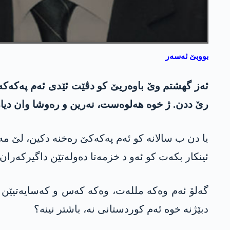
بووبێ ئەسەر
ئەز گھشتم وێ باوەریێ کو دڤێت ئێدی ئەم پەکەکە/د
رێ ددن. ژ خوە ھەلوەست، نەرین و رەوشا وان دیارە
یا دن ب سالانە کو ئەم پەکەکێ رەخنە دکین، لێ مە
ئینکار بکەت کو ئەو د خزمەتا دەولەتێن داگیرکەران 
گەلۆ ئەم وەکە مللەت، وەکە کەس و کەسایەتیێن وە
دبێژنە خوە ئەم کوردستانی نە، باشتر نینە؟