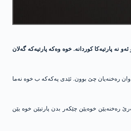
 نە پارتیەکا کوردانە. خوە وەکە پارتیەکە گەلان
 وان رەخنەیان چێ بوون. ئێدی پەکەکە ب خوە نەما
رێ رەخنەیێن خوەیێن چێکەر بدن پارتیێن خوە یێن