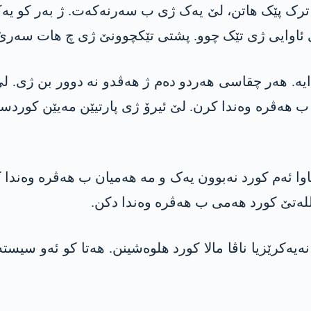
ک پێک ھاتن، لێ یەک ژی ب سەرنەکەت. ژ بەر کو یەکتیە
وایی ژی تێک چوو. پشتی تێکچوونێ ژی چ ھات سەرێ وان
ایە. ھەر چقاسی ھەردو دەم ژ ھەڤدو نە دوور بن ژی.
 ب ھەڤرە وەندا کرن. لێ ئیرۆ ژی پارتیێن مەیێن کوردس
ا ئەم کورد نەبوون یەک و مە ھەمیان ب ھەڤرە وەندا کر
مللەتێ کورد ھەمی ب ھەڤرە وەندا دکن.
کرێزیا ناڤا مالا کورد ھلوەشینن. ھەتا کو ئەو سیستەم 