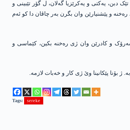
ک دبن، یەکتی و یەکرێزیا گەلان، ل گۆر تێبینی و
رەخنە و پێشنیارێن وان بگرن بەر چاڤان دا کو ئەم
ەرۆک و کادرێن وان ژی رەخنە بکین، کێماسی و
 ژ بۆنا پێکانینا وێ ژی کار و خەبات لازمە.
Tags:
sereke