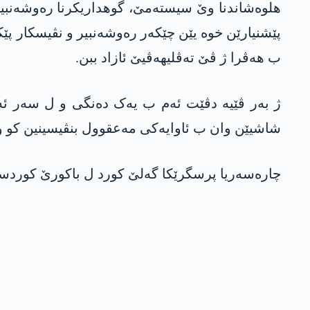
ھلوەشاندنا وێ سیستەمێ، گوھداریکرنا رەوشەنبیر و
پێشنیارێن خوە یێن چێکەر رەوشەنبیر و نڤیسکار پێک
ب ھەڤرا ژ ڤێ تەڤلیھەڤیێ ئازاد ببن.
ژ بەر ڤێیە دڤێت ئەم ب یەک دەنگی و ل سەر ئە
شاشیێن وان ب ئاوایەکی مەعقوول بنڤیسینین کو و
چارەسەریا پرسگرێکا گەلێ کورد ل باکورێ کوردستانێ ت