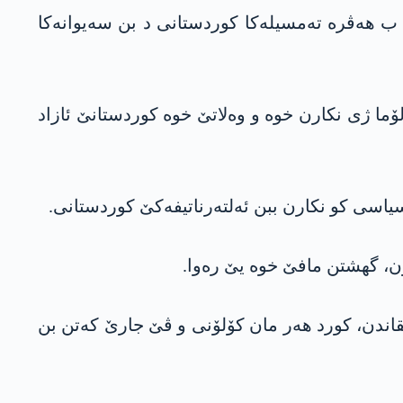
 ب ھەڤرە تەمسیلەکا کوردستانی د بن سەیوانەکا
لۆما ژی نکارن خوە و وەلاتێ خوە کوردستانێ ئازاد
 سیاسی کو نکارن ببن ئەلتەرناتیفەکێ کوردستانی.
وون، گھشتن مافێ خوە یێ رەوا.
قاندن، کورد ھەر مان کۆلۆنی و ڤێ جارێ کەتن بن