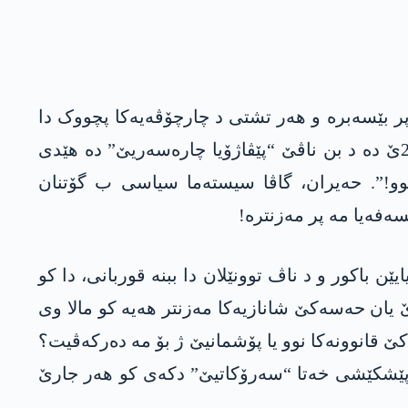
ر بێسەبرە و ھەر تشتی د چارچۆڤەیەکا پچووک دا
دبینیت. گاڤا دبینن کو سیستەما وان یا کو ب خوینا ھەزاران جوانان ھاتبوو ئاڤاکرن، د سالێن 2025 و 2026ێ دە د بن ناڤێ “پێڤاژۆیا چارەسەریێ” دە ھێدی
و!”. حەیران، گاڤا سیستەما سیاسی ب گۆتنان
ەفەیا مە پر مەزنترە!
ێن باکور و د ناڤ توونێلان دا ببنە قوربانی، دا کو
دێ یان حەسەکێ شانازیەکا مەزنتر ھەیە کو مالا وی
 قانوونەکا نوو یا پۆشمانیێ ژ بۆ مە دەرکەڤیت؟
 پێشکێشی خەتا “سەرۆکاتیێ” دکەی کو ھەر جارێ