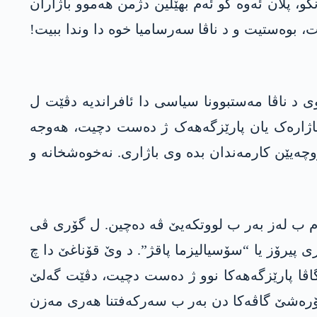
کو، پلان ئەوە کو ئەم بھێلین دژمن ھەموو باژاران
ت، بوەستیت و د ناڤا سەرسامیا خوە دا وندا ببیت!
وی د ناڤا مەستبوونا سیاسی دا ئافراندیە دڤێت ل
 باژارەک یان پارێزگەھەک ژ دەست دچیت، ھەوجە
وچەیێن کارمەندان بدە وی باژاری. نەخوەشخانە و
ەم ب لەز بەر ب لووتکەیێ ڤە دەچین. ل گۆری ڤی
پیرۆز یا “سۆسیالیزما پاقژ”. د وێ قۆناغێ دا چ
اڤا پارێزگەھەکا نوو ژ دەست دچیت، دڤێت گەلێ
 شۆرەشێ گاڤەکا دن بەر ب سەرکەفتنا ھەری مەزن