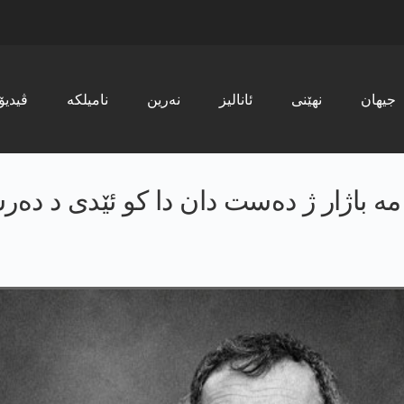
جیھان
نھێنی
ئانالیز
نەرین
نامیلکە
ڤیدیۆ
مە باژار ژ دەست دان دا کو ئێدی د دە