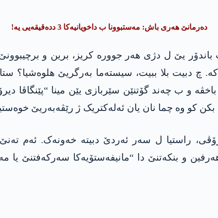
دەرمانێ ھەری باش: مەستبوونا ب داخویانیەکا 3 ددەقیقەیی یە!
دۆر یێ ل دژی ھەر جوورە کریز، برین و برچیبوونێ، د
چ دبیت بلا ببیت، سیستەما بەرگریێ ھلوەشیا؟ ستات
اخڤە و ب چەند گۆتنێن سێربازی یێن مینا “پێنگاڤا دیرۆ
ن کو وە چما نان یان ئەلەکتریک ژ رێڤەبەریێ خوەستیە
ڤی، راستیا ل سەر ئەردێ دبیتە خەونەک. ئەم تەنێ د
رفین و بنکەتنێ دا “مانیفەستۆیەکا سەرکەفتنێ یا م