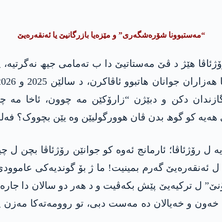
“مەستبوونا شۆرەشگەری” و مێزەیا بازرگانیێ یا ئەنقەرەیێ
ئاڤا هێژ د ڤێ مەستاتیێ دا ب تەمامی جیھ نەگرتیە، پ
دان دکن و دبێژن “زارۆکێن مە چوون، ئاخا مە چو
 ھەیە کو گوھ بدن ڤان ھوورگولیێن وە یێن بچووک؟ فەلس
ە ل رۆژئاڤا؛ ئارمانج ئەوە کو جوانێن رۆژئاڤا بچن ل چیای
 دا ل ئەنقەرەیێ گەرم بمینیت! ما ژ بۆ گوندیەکی عاموو
ێ” ل ترکیەیێ پێش بکەڤیت و د ھەر دو سالان دا جارەکێ
اڤ خەون و خەیالان دە مەست دبی، تو روومەتەکا مەزن