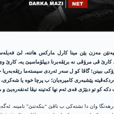
 کارێ ڤی مرۆڤی نە برێڤەبرنا دیپلۆماسیێ یە، کارێ و
کی ببینن! گاڤا کو ل سەر ئەردی سیستەما رێڤەبەریا 
ردکەڤیتە پێشبەری کامیرەیان؛ ب پرچا خوە یا شەکری، 
ە کو تو دبێژی قەی ئەم نھا کەتینە نیڤا ئەنقەرەیێ و م
ەنگا وان دا تشتەکی ب ناڤێ “بنکەتنێ” نامینە. ئەگە