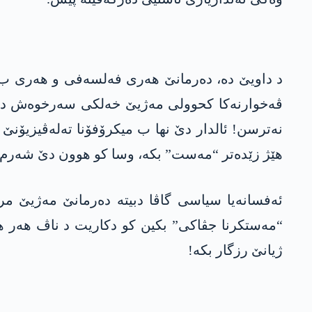
د داویێ دە، دەرمانێ ھەری فەلسەفی و ھەری ب بان
ڤەخوارنەکا کحوولی مەژیێ خەلکی سەرخوەش دکە. 
نەترسن! ئالدار دێ نھا ب میکرۆفۆنا تەلەڤیزیۆنێ ب
هێژ زێدەتر “مەست” بکە، وسا کو ھوون دێ شەرم بک
ئەفسانەیا سیاسی گاڤا دبیتە دەرمانێ مەژیێ مرۆ
“مەستکرنا جڤاکی” بکین کو دکاریت د ناڤ ھەر ھە
ژیانێ رزگار بکە!