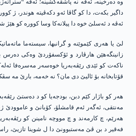
وە دەرخینە، ئەڤە نە پاشڤەکشینە؛ ئەڤە “ستراتەژیا
داگیر بکەت، دا کو گاڤا ئەو دکەڤیتە ھوندر، ژ کوو
ئەڤە د ئەسلێ خوە دا پیلانەکا وسا کوورە کو هێژ ش
لێ یا ھەری کێموێنە و گرانبھا، سیستەما ماتەماتی
زانینگەھێن ھارڤارد و ئۆکسفۆردێ وەکی دەرس به
ناکەت کو ئێدی رێڤەبەریا خوەسەر مەسرەفا ئەلەکت
قۆتابخانە بۆ ئالیێ دی مان؟ نە خەمە، بارێ مە سڤک
ھەر کو باژار کێم دبن، بودجەیا کو د دەستێ رێڤ
مەنتقی، ئەگەر ئەم قامشلۆ، کۆبانێ و عاموودێ ژی
ھەرێم، چ کارمەند و چ مووچە نامینن کو رێڤەبە
فەقیر د بن ڤێ مەستبوونێ دا ل شوینا تازیێ، را