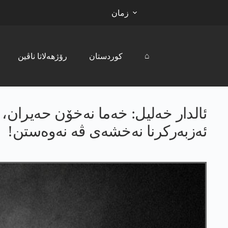
زمان
⌂
کوردستان
رۆژھەلاتا ناڤین
ئالدار خەلیل: خەما نەخۆن حەیران، 
ئەزبەرکرنا نەخشەی ڤە نەوەستن!