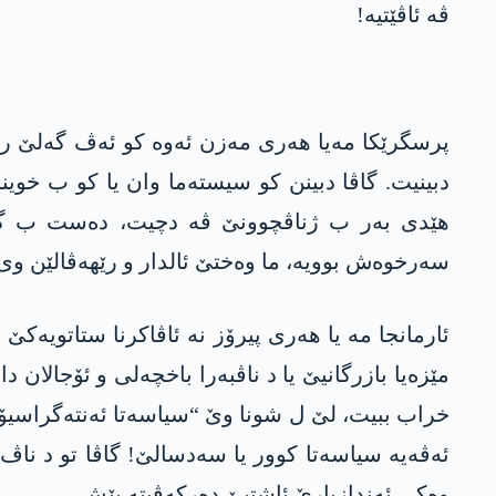
ڤە ئاڤێتیە!
پرسگرێکا مەیا ھەری مەزن ئەوە کو ئەڤ گەلێ رۆژ
ھێدی بەر ب ژناڤچوونێ ڤە دچیت، دەست ب گازن
سەرخوەش بوویە، ما وەختێ ئالدار و رێھەڤالێن وی
ئارمانجا مە یا ھەری پیرۆز نە ئاڤاکرنا ستاتویەکێ ی
مێزەیا بازرگانیێ یا د ناڤبەرا باخچەلی و ئۆجالان
خراب ببیت، لێ ل شونا وێ “سیاسەتا ئەنتەگراسیۆن
ئەڤەیە سیاسەتا کوور یا سەدسالێ! گاڤا تو د ن
وەکی ئەندازیارێ ئاشتیێ دەرکەڤیتە پێش.