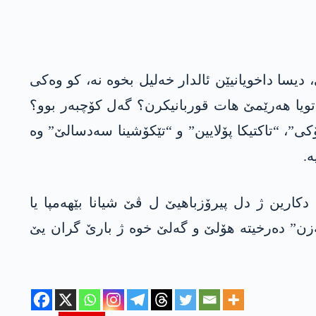
یسا داخویانیێن ئالدار خەلیل بخوە نە، کو وەکی
ویا ھەرێمێ ھات قوربانیکرن؟ گەل کۆچبەر بوو؟
کی”، “تاکتیکا پۆلایین” و “تێکۆشینا سەدسالێ” وە
.
کارین ژ دل پیرۆزباھیێ ل ڤێ شیانا بێھەمپا یا
ەزن” دەرخیتە ھۆلێ و گەلێ خوە ژ بارێ گران یێ