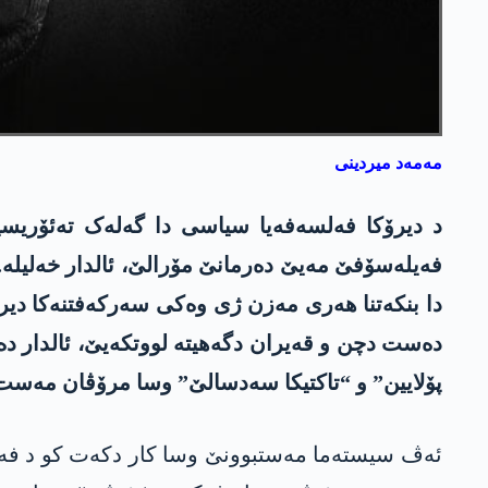
مەمەد میردینی
فەیلەسۆفێ مەیێ دەرمانێ مۆرالێ، ئالدار خەلیلە.
دا بنکەتنا ھەری مەزن ژی وەکی سەرکەفتنەکا دیرۆ
دەست دچن و قەیران دگەهیتە لووتکەیێ، ئالدار دە
پۆلایین” و “تاکتیکا سەدسالێ” وسا مرۆڤان مەست دک
ئەڤ سیستەما مەستبوونێ وسا کار دکەت کو د فەرھ