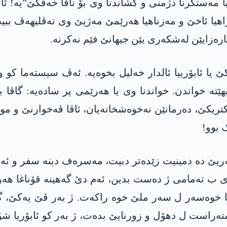
 مەستکرنا دژمنی و کشاندنا وی بۆ ناڤا خەفکێ”یە! ئان
راھیا ئاخێ و مەزناھیا ھەرێمێ مەژیێ وی تەڤلیھەڤ ببی
ارەزایێن لەشکەری یێن جیھانێ فێم نەکرنە.
کێ یا ئابۆرییا ئالدار خەلیل بخوەیە. ئەڤ سیستەما کو 
ێتە خواندن. خواندنا وی یا ھەرێمی پر سادەیە: گاڤا
ریکێ، دەرمانێن نەخوەشخانەیان، ئاڤا ڤەخوارنێ و مو
 بوو!
ەبەریێ دە دمینیت زێدەتر دبیت، مەسرەف دبنە سفر و ئ
 ب تەمامی ژ دەست بدین، ئەم دێ گەهینە قۆناغا ھەری 
ریا خوەسەر ل سەر ملێ خوە راکەت. ژ بەر ڤێ یەکێ، گ
ستەراست ل دھۆل و زورنایێ بدەت، ژ بەر کو ئابۆریا