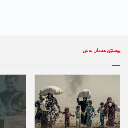
پوستێن ھەمان بەش