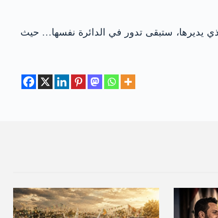
الذي يديرها، ستبقى تدور في الدائرة نفسها… حيث