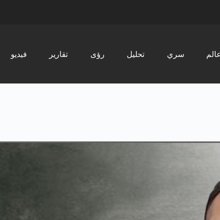
الم
سري
تحليل
رؤى
تقارير
فیدیو