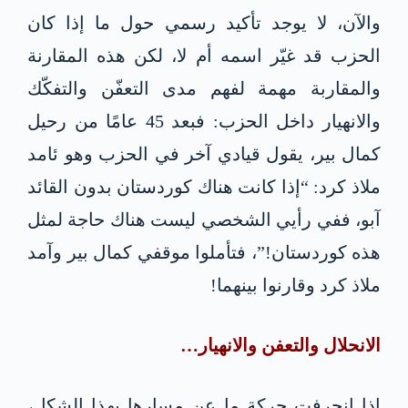
والآن، لا يوجد تأكيد رسمي حول ما إذا كان
الحزب قد غيّر اسمه أم لا، لكن هذه المقارنة
والمقاربة مهمة لفهم مدى التعفّن والتفكّك
والانهيار داخل الحزب: فبعد 45 عامًا من رحيل
كمال بير، يقول قيادي آخر في الحزب وهو ئامد
ملاذ كرد: “إذا كانت هناك كوردستان بدون القائد
آبو، ففي رأيي الشخصي ليست هناك حاجة لمثل
هذه كوردستان!”، فتأملوا موقفي كمال بير وآمد
ملاذ كرد وقارنوا بينهما!
الانحلال والتعفن والانهيار…
إذا انحرفت حركة ما عن مسارها بهذا الشكل،