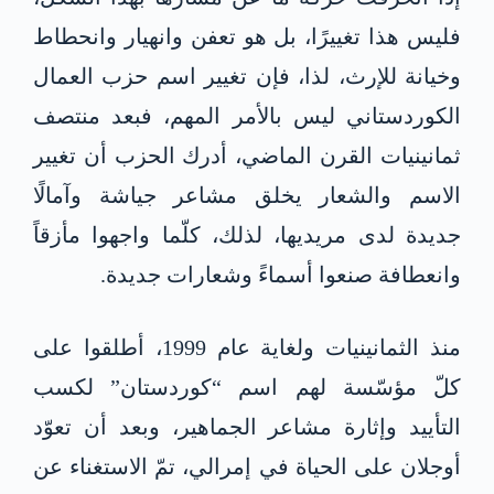
فليس هذا تغييرًا، بل هو تعفن وانهيار وانحطاط
وخيانة للإرث، لذا، فإن تغيير اسم حزب العمال
الكوردستاني ليس بالأمر المهم، فبعد منتصف
ثمانينيات القرن الماضي، أدرك الحزب أن تغيير
الاسم والشعار يخلق مشاعر جياشة وآمالًا
جديدة لدى مريديها، لذلك، كلّما واجهوا مأزقاً
وانعطافة صنعوا أسماءً وشعارات جديدة.
منذ الثمانينيات ولغاية عام 1999، أطلقوا على
كلّ مؤسّسة لهم اسم “كوردستان” لكسب
التأييد وإثارة مشاعر الجماهير، وبعد أن تعوّد
أوجلان على الحياة في إمرالي، تمّ الاستغناء عن