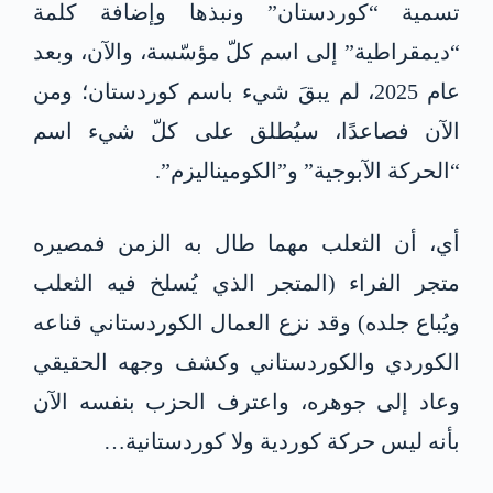
تسمية “كوردستان” ونبذها وإضافة كلمة
“ديمقراطية” إلى اسم كلّ مؤسّسة، والآن، وبعد
عام 2025، لم يبقَ شيء باسم كوردستان؛ ومن
الآن فصاعدًا، سيُطلق على كلّ شيء اسم
“الحركة الآبوجية” و”الكوميناليزم”.
أي، أن الثعلب مهما طال به الزمن فمصيره
متجر الفراء (المتجر الذي يُسلخ فيه الثعلب
ويُباع جلده) وقد نزع العمال الكوردستاني قناعه
الكوردي والكوردستاني وكشف وجهه الحقيقي
وعاد إلى جوهره، واعترف الحزب بنفسه الآن
بأنه ليس حركة كوردية ولا كوردستانية…