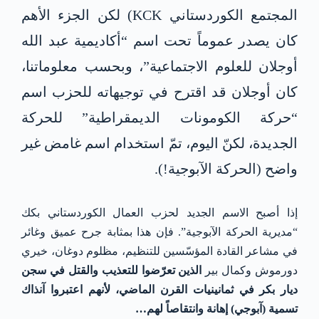
المجتمع الكوردستاني KCK) لكن الجزء الأهم
كان يصدر عموماً تحت اسم “أكاديمية عبد الله
أوجلان للعلوم الاجتماعية”، وبحسب معلوماتنا،
كان أوجلان قد اقترح في توجيهاته للحزب اسم
“حركة الكومونات الديمقراطية” للحركة
الجديدة، لكنّ اليوم، تمّ استخدام اسم غامض غير
واضح (الحركة الآبوجية!).
إذا أصبح الاسم الجديد لحزب العمال الكوردستاني بكك
“مديرية الحركة الآبوجية”. فإن هذا بمثابة جرح عميق وغائر
في مشاعر القادة المؤسّسين للتنظيم، مظلوم دوغان، خيري
دورموش وكمال بير
الذين تعرّضوا للتعذيب والقتل في سجن
ديار بكر في ثمانينيات القرن الماضي، لأنهم اعتبروا آنذاك
تسمية (آبوجي) إهانة وانتقاصاً لهم…