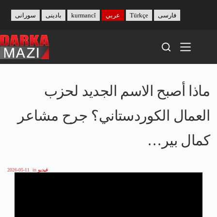
Skip
to
فارسی
Türkçe
عربي
kurmancî
بادینی
سورانی
content
ماذا أصبح الاسم الجديد لحزب
العمال الكوردستاني؟ جرح مشاعر
كمال بير…
فيديو
in
2026-05-11