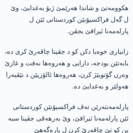
هكوومه‌تێ و شاندا هه‌رێمێ ژبۆ به‌غدایێ، وێ
ل گه‌ل فراكسیۆنێن كوردستانی ئێن ل
پارلەمەنا ئیراقێ بجڤن.
زانیاری خوه‌یا دكن كو د جڤینا چاڤه‌رێ كری ده‌،
بابه‌تێن بودجه‌، دارایی و هه‌روه‌ها نه‌فت و غازێ
وه‌رن گۆتوبێژ كرن، هه‌روه‌ها ئالۆزیێن د نێڤبه‌را
هه‌ولێر و به‌غدایێ ده‌.
پارلەمەنتەرێن ته‌ڤ فراكسیۆنێن كوردستانی
ئێن پارله‌مه‌نا ئیراقێ، وێ به‌رهه‌ڤی جڤینا سبه‌
بن كو تێ چاڤه‌رێ كرن ل باره‌گه‌هێ