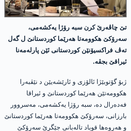
تێ چاڤه‌رێ كرن سبه‌ رۆژا یه‌كشه‌می،
سه‌رۆكێ هكوومه‌تا هه‌رێما كوردستانێ ل گه‌ل
ته‌ڤ فراكسیۆنێن كوردستانی ئێن پارلەمەنا
ئيراقێ بجڤه‌.
ژبۆ گۆتوبێژا ئالۆزی و ئارێشه‌یێن د نێڤبه‌را
هكوومه‌تێن هه‌رێما كوردستانێ و ئیراقا
فه‌ده‌رال ده‌، سبه‌ رۆژا یه‌كشه‌می، مه‌سروور
بارزانی، سه‌رۆكێ هكوومه‌تا هه‌رێما كوردستانێ
و هه‌روه‌ها قوباد تاله‌بانی جێگرێ سه‌رۆكێ