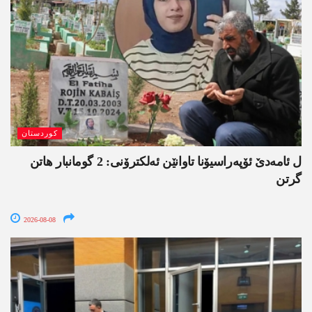
کوردستان
ل ئامەدێ ئۆپەراسیۆنا تاوانێن ئەلکترۆنی: 2 گومانبار ھاتن
گرتن
2026-08-08