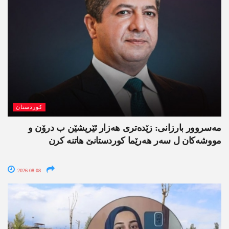
کوردستان
مەسروور بارزانی: زێدەتری ھەزار ئێریشێن ب درۆن و
مووشەکان ل سەر ھەرێما کوردستانێ ھاتنە کرن
2026-08-08