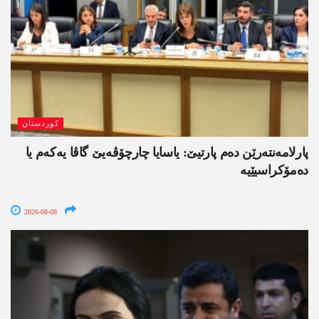
کوردستان
پارلامەنتەرێن دەم پارتیێ: یاسایا چارچۆڤەیێ گاڤا یەکەم یا
دەمۆکراسیێیە
2026-08-08