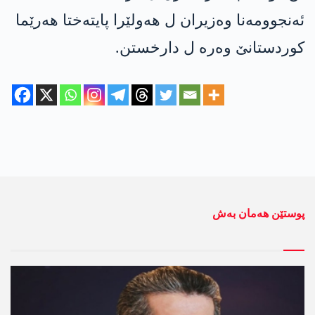
ئه‌نجوومه‌نا وه‌زیران ل هه‌ولێرا پایته‌ختا هه‌رێما
كوردستانێ وه‌ره‌ ل دارخستن.
پوستێن ھەمان بەش