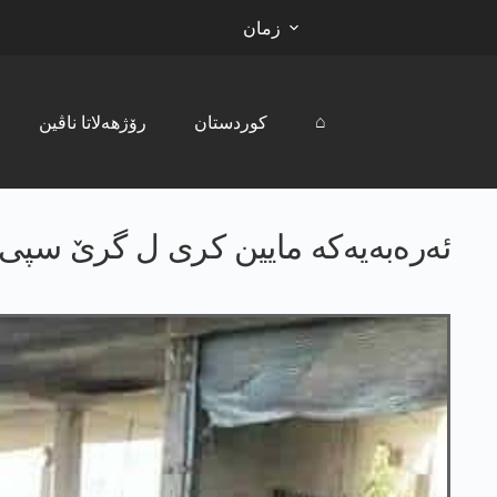
زمان
⌂
کوردستان
رۆژھەلاتا ناڤین
ئه‌ره‌به‌یه‌كه‌ مایین كری ل گرێ سپی ته‌قیا و 10 