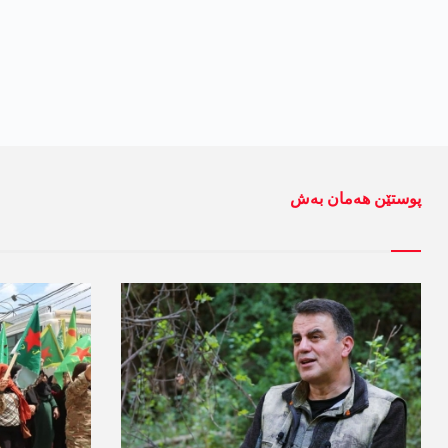
پوستێن ھەمان بەش