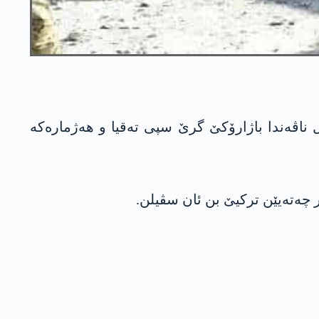
ه‌می 23/11/2019ان، ئه‌ره‌به‌یه‌كه‌ مایین كری ل ناڤه‌ندا باژارۆكێ گرێ سپی ته‌قیا و هه‌ژماره‌كه‌