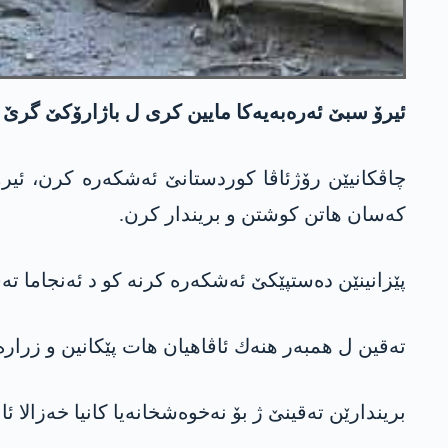
ئیرۆ سبێ ئه‌ره‌به‌یه‌كا مایین كری ل باژارۆكێ گرێ س
كه‌سان هاتن كوشتن و بریندار كرن.
پێزانینێن ده‌ستپێكێ ئه‌شكه‌ره‌ كرنه‌ كو د ئه‌نجاما ته‌قینێ ده‌ 10 كه‌س هاتنه‌ كوشتن، لێ ته‌سبیت نه‌بوو هه‌گه‌ر چه‌ته‌یێن 
ته‌قین ل همبه‌ر هنه‌ك ئاڤاهیان هات پێكانین و زرا
بریندارێن ته‌قینێ ژ بۆ نه‌خوه‌شخانه‌یا كانیا خه‌زال