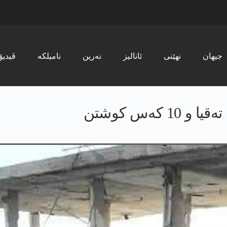
جیھان
نھێنی
ئانالیز
نەرین
نامیلکە
ڤیدیۆ
كه‌س كوشتن