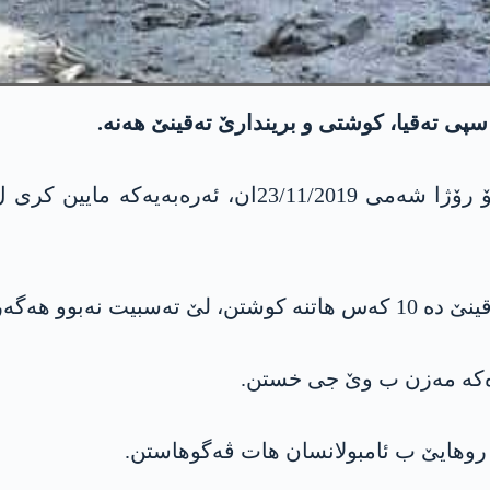
پی ته‌قیا، كوشتی و بریندارێ ته‌قینێ هه‌نه‌.
چاڤكانیێن رۆژئاڤا كوردستانێ ئه‌شكه‌ره‌ كرن، ئیرۆ رۆژا ش
تركیێ بن ئان سڤیلن.
ره‌كه‌ مه‌زن ب وێ جی خستن.
ا ئا روهایێ ب ئامبولانسان هات ڤه‌گوهاستن.