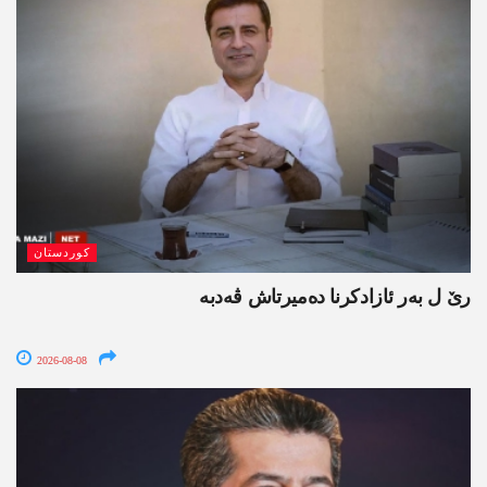
کوردستان
رێ ل بەر ئازادکرنا دەمیرتاش ڤەدبە
2026-08-08