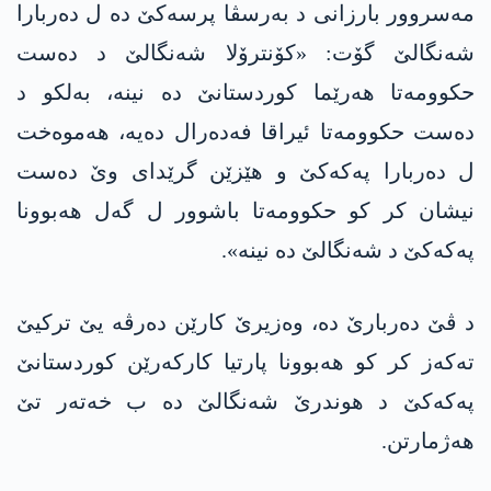
مه‌سروور بارزانی د به‌رسڤا پرسه‌كێ ده‌ ل ده‌ربارا
شه‌نگالێ گۆت: «كۆنترۆلا شه‌نگالێ د ده‌ست
حكوومه‌تا هه‌رێما كوردستانێ ده‌ نینه‌، به‌لكو د
ده‌ست حكوومه‌تا ئیراقا فه‌ده‌رال ده‌یه‌، هه‌موه‌خت
ل ده‌ربارا په‌كه‌كێ و هێزێن گرێدای وێ ده‌ست
نیشان كر كو حكوومه‌تا باشوور ل گه‌ل هه‌بوونا
په‌كه‌كێ د شه‌نگالێ ده‌ نینه‌».
د ڤێ ده‌ربارێ ده‌، وه‌زیرێ كارێن ده‌رڤه‌ یێ تركیێ
ته‌كه‌ز كر كو هه‌بوونا پارتیا كاركه‌رێن كوردستانێ
په‌كه‌كێ د هوندرێ شه‌نگالێ ده‌ ب خه‌ته‌ر تێ
هه‌ژمارتن.