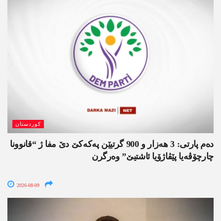
کوردستان
دەم پارتی: 3 ھەزار و 900 گرتیێن پەکەکێ دێ مفا ژ “قانوونا
چارچۆڤەیا پێڤاژۆیا ئاشتیێ” وەرگرن
2026-08-09