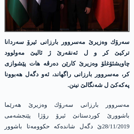
سه‌رۆك وه‌زیرێ مه‌سروور بارزانی ئیرۆ سه‌ردانا
تركیێ كر و ل ئه‌نقه‌رێ ژ ئالیێ مه‌ولوود
چاویشئۆغلۆ وه‌زیرێ كارێن ده‌رڤه‌ هات پێشوازی
كر، مه‌سروور بارزانی راگهاند، ئه‌و دگه‌ل هه‌بوونا
په‌كه‌كێ ل شه‌نگالێ نینن.
مه‌سروور بارزانی سه‌رۆك وه‌زیرێ هه‌رێما
باشوورێ كوردستانێ ئیرۆ رۆژا پێنجشه‌می
28/11/2019ێ دگه‌ل شانده‌كه‌ حكوومه‌تا باشوور