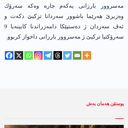
مه‌سروور بارزانی یه‌كه‌م جاره‌ وه‌كه‌ سه‌رۆك
وه‌زیرێ هه‌رێما باشوور سه‌ردانا تركیێ دكه‌ت و
ئه‌ڤ سه‌ردان ژ ده‌ستپێكا دامه‌زراندنا كابینه‌یا 9
سه‌رۆكتیا تركیێ ژ مه‌سروور بارزانی داخواز كربوو.
پوستێن ھەمان بەش