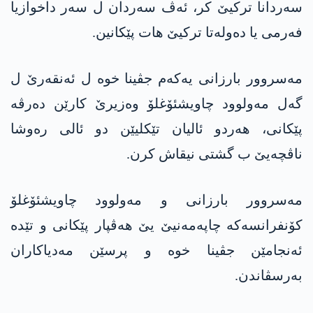
سه‌ردانا تركیێ كر، ئه‌ڤ سه‌ردان ل سه‌ر داخوازیا
فه‌رمی یا ده‌وله‌تا تركیێ هات پێكانین.
مه‌سروور بارزانی یه‌كه‌م جڤینا خوه‌ ل ئه‌نقه‌رێ ل
گه‌ل مه‌ولوود چاویشئۆغلۆ وه‌زیرێ كارێن ده‌رڤه‌
پێكانی، هه‌ردو ئالیان تێكلیێن دو ئالی ره‌وشا
ناڤچه‌یێ ب گشتی نیقاش كرن.
مه‌سروور بارزانی و مه‌ولوود چاویشئۆغلۆ
كۆنفرانسه‌كه‌ چاپه‌مه‌نیێ یێ هه‌ڤپار پێكانی و تێده‌
ئه‌نجامێن جڤینا خوه‌ و پرسێن مه‌دیاكاران
به‌رسڤاندن.