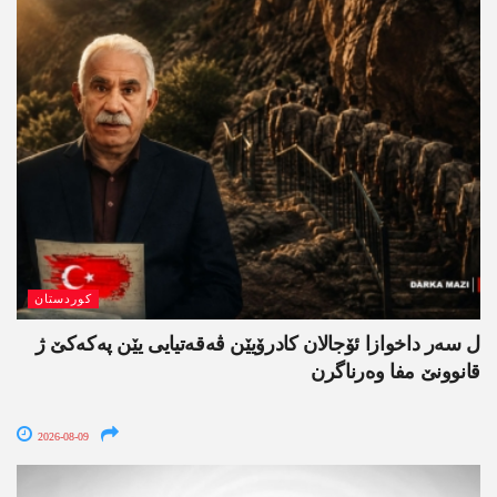
کوردستان
ل سەر داخوازا ئۆجالان کادرۆیێن ڤەقەتیایی یێن پەکەکێ ژ
قانوونێ مفا وەرناگرن
2026-08-09