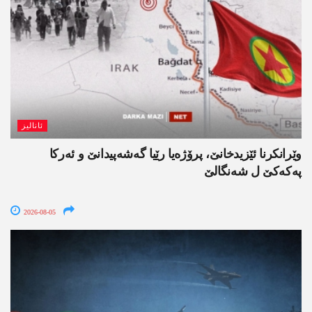
ئانالیز
وێرانکرنا ئێزیدخانێ، پرۆژەیا رێیا گەشەپیدانێ و ئەرکا
پەکەکێ ل شەنگالێ
2026-08-05