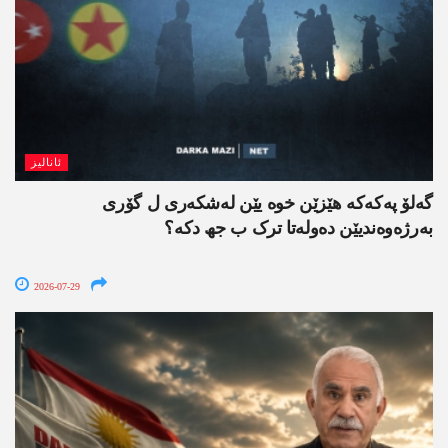
ئانالیز
گەلۆ پەکەکە ھێزێن خوە یێن لەشکەری ل گۆری
بەرژەوەندیێن دەولەتا ترک ب جھ دکە؟
2026-07-29