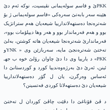
PKKێ و قاسم سوله‌یمانی نڤیسیت، نوکە ئەم دێ
ھێینە سەر بابەتێ سەرەکی «قاسم سوله‌یمانی ژ بۆ
شەترەنجا دەستھەلاتدارییا شیعه‌یان ھەم ستراتژیک
بوو و ھەم فەرماندار بوو و هه‌ر وها دیپلۆمات بوو»،
فەرماندارێ شەترەنجا شیعه‌یان ھاتە کوشتن، بەلێ
تەختێ شەترەنجێ مایە، سەربازێن وی « YNKو
PKK» د یارییا وی دا دێ چاوان رۆلێ خوه‌ ب جهـ
ئینن، ئەرێ دێ بەرژەوەندییا کورد و کوردستانێ دا
ئەساس وەرگرن، یان ل گۆر دەستھەلاتدارییا
شیعه‌یان دێ دەستھەلاتا کوردی فەتسینن؟
د ڤێ قۆناغێ دا دڤێت چاڤێ کوردان ل تەختێ