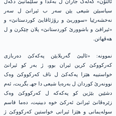
ئالتۆن» گەلەک جاران ل بەغدا و سلێمانیێ دگەل
سیاسیێن شیعی یێن سەر ب ئیرانێ ل سەر
نەخشەرێیا «سووریێ و رۆژئاڤایێ کوردستانێ» و
«ئیراقێ و باشوورێ کوردستانێ» پلان چێکرن و ل
ھەڤھاتن.
نموونە: «ئالیێ گەریلایێن پەکەکێ دەربازی
کەرکووکێ کرین ئیران بوو، ژ بەر کو ئیرانێ
خواستییە ھێزا پەکەکێ ل ناڤ کەرکووکێ وەک
نوونەرێ کوردان ل به‌ره‌یا شیعی دا جهـ بگریت، ئەم
دشێین بێژین کو پەکەکە ل کەرکووکێ وەک
زێرەڤانێ ئیرانێ ئەرکێ خوه‌ دبینیت، دەما قاسم
سوله‌یمانی و ھێزا ئیرانی خواستین کەرکووکێ ژ