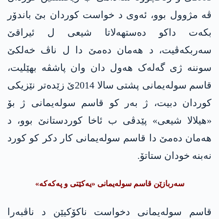
ڤە مژوول بوو، ئەوی د خواست کوردان بێ باندۆر
بکەت داکو دەستھەلاتا شیعی ل ئیراقێ
سەربکەڤیت، د ھەمان دەمێ دا ل ناڤ خەلکێ
سوننه‌ ژی گەلەک ھەول دان وان پاشڤە بھێلیت،
قاسم سوله‌یمانی پشتی سالا 2014ێ زێدەتر نێزیکی
کوردان دبیت، ژ بەر کو قاسم سوله‌یمانی ژ بۆ
«ھیلالا شیعی» پێدڤی ب ئاخا کوردستانێ بوو، د
ھەمان دەمێ دا قاسم سوله‌یمانی کار دکر کو کورد
نەبنە خودان ستاتۆ.
سەربازێن قاسم سوله‌یمانی «یه‌كێتی و په‌كه‌كه‌»
قاسم سوله‌یمانی دخواست ناکۆکیێن د ناڤبەرا