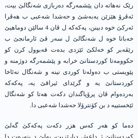
رێک نەھاتە دان پێشمەرگە دەربازی شه‌نگالێ بیت،
ئەڤرۆ ھێزێن یەبەشێ و حه‌شدا شه‌عبی ب ھەڤرا
ئەرکێ خوه‌ دبینن، پەکەکە ل ڤان 4 سالێن دوماھیێ
خەباتا خوه‌ ل شه‌نگالێ ل سەر ڤێ ئارمانجێ ب
رێڤەبر کو خەلکێ ئێزدی بدەت قەبوول کرن کو
حکوومەتا کوردستانێ خرابە و پێشمەرگە دوژمنە و
پێویستی ب دەولەتا کوردی نینە و شه‌نگال نەئاخا
کوردستانێ یە و گرێدای ئیراقێ یە، پەکەکە
بەردەوام ڤان پرۆپاگندان دکەت ھەتا کو شه‌نگال
ئێخستییە د بن کۆنترۆلا حه‌شدا شه‌عبی دا.
دەما کو ھەر کەس ھزر دکەت پەکەکێ گەلێ
کوردستانێ ژ داعش دپارێزیت، بەلێ د بنەرەت دا