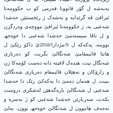
یەبەشە ل گۆر قانوونا فەرمی کو ب حکوومەتا
ئیراقێ ڤە گرێدایە و بەشەک ژ رێخستنێن حه‌شدا
شه‌عبی یە، ژ حکوومەتا ئیراقێ مووچەی وەردگرن
و ل ناڤا سیستەمێ حه‌شدا شه‌عبی دا خوه‌جهـ
بووینە، پەکەکە ل 9/مژدارا/2018ێ داکو رێکێ ل
ھاتنا قائیمقامێ شه‌نگالێ بگریت کو دەربازی
شه‌نگال بیت، ھندەک لافیتە دانە دەست کۆمەکا ژن
و زارۆکان و نەھێلان قائیمقام دەربازی شه‌نگالێ
ببیت، ل ھەمان دەمێ دا پەکەکێ رێک دا حه‌شدا
شه‌عبی ل شه‌نگالێ بارەگه‌هێن لەشکری دروست
بکەت، سەربازێن حه‌شدا شه‌عبی کو ژ بەسرە و
نەجەف ھاتبوون ل شه‌نگالێ خوه‌جهـ بوون، بەلێ