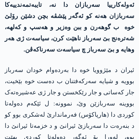
ئەولەکارییا سەربازان دا نە، تایبەتمەندییەکا
سەربازان ھەنە کو ئەگەر پێشڤە بچن دشێن رۆلێ
خوه‌ ب گوهه‌رن و ببن وەزیر و ھەسپ و كه‌لهه‌،
شەترەنج بێ سەرباز ناھێت کرن، سیاسەت ژی هه‌ر
وهایه‌ و بێ سەرباز چ سیاسەت سەرناکەڤن.
ئیران د مێژوویا خوه‌ دا بەردەوام خودان سەرباز
بوویە و شیایە سەرکەفتنان ب دەست خوه‌ بێخیت،
جار کەساتی و جار رێکخستن و جار ژی عەشیرەتەک
بووینە سەربازێن وێ، نموونە: ل ئێکەم دەولەتا
کوردی دا (ھارپاکۆس) فەرماندارێ لەشکری بوو کو
د بنەرەت دا سەربازێ ئیرانێ و د خزمەتا ئیرانێ دا
بوو، لەورا بۆ ئەگەر دەولەتا کوردی بھێت