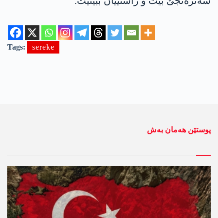
شەترەنجێ بیت و راستییان ببینیت.
Tags:
sereke
پوستێن ھەمان بەش