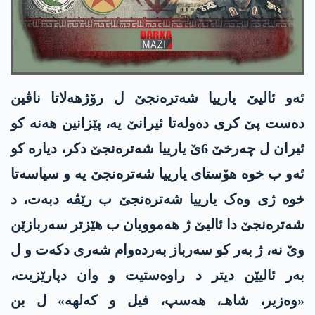
ئەو ئالیێ یارییا شەترەنجێ ل رۆژھەلاتا ناڤین
دەست پێ کری دەوله‌تا ئیرانێ یە، پێزانین ھەنە کو
ئیران ل چەرخێ 6ێ یارییا شەترەنجێ دکر، دیارە کو
ئەو ب خوه‌ هۆستای یارییا شەترەنجێ یە و سیاسەتا
خوه‌ ژی وەک یارییا شەترەنجێ ب رێڤە دبەت، د
شەترەنجێ دا ئالیێ ژ هه‌موویان ب ھێزتر سەربازێن
وێ نە، ژ بەر کو سەرباز بەردەوام شەری دکەت و ل
بەر ئالیێن دیتر د راوەستیت و وان دپارێزیت،
«وەزیر، شاهـ، ھەسپ، فیل و كه‌لهه‌» ل بن