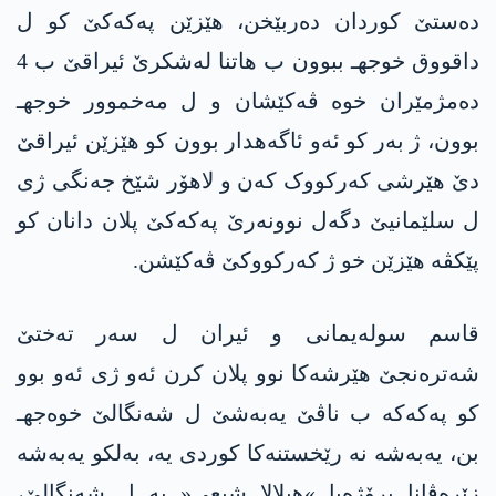
دەستێ کوردان دەربێخن، ھێزێن پەکەکێ کو ل
داقووق خوجهـ ببوون ب ھاتنا لەشکرێ ئیراقێ ب 4
دەمژمێران خوه‌ ڤەکێشان و ل مەخموور خوجهـ
بوون، ژ بەر کو ئەو ئاگەھدار بوون کو ھێزێن ئیراقێ
دێ ھێرشی کەرکووک كه‌ن و لاھۆر شێخ جەنگی ژی
ل سلێمانیێ دگەل نوونەرێ پەکەکێ پلان دانان کو
پێکڤە ھێزێن خو ژ کەرکووکێ ڤەکێشن.
قاسم سوله‌یمانی و ئیران ل سەر تەختێ
شەترەنجێ ھێرشەکا نوو پلان کرن ئەو ژی ئەو بوو
کو پەکەکە ب ناڤێ یەبەشێ ل شه‌نگالێ خوه‌جهـ
بن، یەبەشە نە رێخستنەکا کوردی یە، بەلکو یەبەشە
زێرەڤانا پرۆژه‌یا »ھیلالا شیعی« یە ل شه‌نگالێ،