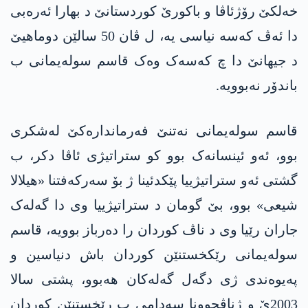
خەلکێ رۆژئاڤا و باکورێ کوردستانێ د بھارا ئەرەبی
دا ئەڤ کەسە نیاسی یە، ل ڤان 50 سالێن دوماھیێ
د جیھانێ دا چ کەسەک وەک قاسم سوله‌یمانی ب
باندۆر نەبوویە.
قاسم سوله‌یمانی نەتنێ فەرماندارەکێ لەشکری
بوو، ئەو ئینسانەک بوو کو ستراتیژی ئاڤا دکر، ب
گشتی ئەو ستراتیژییا پێکدئینا ژ بۆ سەرکەفتنا «ھیلالا
شیعی» بوو، بێ گومان د ستراتیژییا وی دا گەلەک
جاران رێیا وی د ناڤ کوردان را دەرباز بوویە، قاسم
سوله‌یمانی رێکخستنێن کوردان باش دنیاسین و
پەیوەندی ژی دگەل گەلەکان ھەبوو، پشتی سالا
2003ێ و ژناڤچوونا سەدامی ب رێخستنێن کوردان