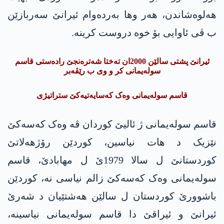
ھەلوەشاندن، هه‌ر وها بەردەوام ئیرانێ سەربازێن
ب ڤی ئاوایی بۆ خوه‌ دروست کرینە.
ئیرانێ پشتی سالێن 2000ان تەختا شەترەنجێ رادەستی قاسم
سوله‌یمانی کر و وی ب رێڤەبر
قاسم سوله‌یمانی وەک کەسایەتیەکێ ستراتیژی
قاسم سوله‌یمانی ژ ئالیێ کوردان ڤە وەک کەسەکێ
نێزیک د ھات نیاسین، کوردێن رۆژھەلاتێ
کوردستانێ ل سالا 1979ێ ل مھابادێ، قاسم
سوله‌یمانی وەک کەسەکێ زالم نیاسی نە، کوردێن
باشوورێ کوردستان ل سالێن ھەشتێیان د شەرێ
ئیرانێ و ئیراقێ دا قاسم سوله‌یمانی نیاسینە،