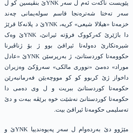
پێویست ناکەت ئەم ل سەر YNKێ بنڤیسین کو ل
سەر تەختا شەترەنجا قاسم سوله‌یمانی چەند
خزمەتا «ھیلالا شیعی» کریە، YNKێ د پلانەکا قرێژ
دا باژێرێ کەرکووک فرۆتە ئیرانێ، YNKێ وەک
شیرەتکارێ دەولەتا ئیراقێ بوو ژ بۆ ژناڤبرنا
حکوومەتا کوردستانێ، ژ بەرپرسێن YNKێ «عادل
موراد» دەمێ «نووری مالکی» سەرۆکێ وەزیران
داخواز ژێ کربوو کو کو مووچه‌یێن فەرمانبەرێن
حکومەتا کوردستانێ ببریت و ل وی دەمی دا
حکومەتا کوردستانێ نەشێت خوه‌ برێڤە ببەت و دێ
تەسلیمی حکومەتا ئیراقێ بیت.
مێژوو دێ بەردەوام ل سەر پەیوەندییا YNKێ و