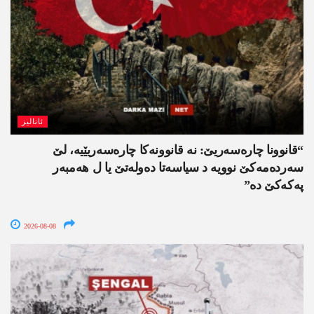
ئانالیز
“قانوونا چارەسەریێ: نە قانوونەکا چارەسەریێیە، لێ
سەردەمەکێ نوویە د سیاسەتا دەولەتێ یا ل ھەمبەر
پەکەکێ دە”
2026-08-08