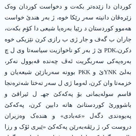
کوردان دا زێدەتر بکەت و دخواست کوردان وەک
زێرەڤان دانیتە سەر رێکا خوه‌، ژ بەر ھندێ خواست
ھەموو کوردستان د رێیا به‌ره‌یا شیعی دا کۆم بکەت،
جاران ب گەف و جار ژی ب رازی کرن نێزیکی خوه‌
دکرن،PDK ێ ژ بەر کو ناخوازیت سیاسه‌تا وی ل چ
به‌ره‌یه‌كی سه‌ربگریت ئەڤ چەندە قەبوول نەکر،
بەلێ YNKێ و PKK بوونە سەربازێن شیعه‌یان و
خزمەتا وان کرن، لەوما ژی ل سەر تەختا شەترەنجا
قاسم سوله‌یمانی بۆ پەکەکێ جهـ ل ئیراقێ و
باشوورێ کوردستانێ ھاتە دابین کرن، پەکەکێ
پەیوەندی دگەل «عه‌بادی» و ھندەک وەزیران
دروست کر، ژ رێڤەبەرێن پەکەکێ «ێبری ئۆک و رزا