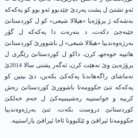
ئەو تشتێ ل پشت پەردێ چێدبوو ئەو بوو کو پەکەکە
بەشەکە ژ پرۆژه‌یا «ھیلالا شیعی» کو ل کوردستانێ
جێبەجێ دکەت، د بنەرەت دا پەکەکە ل گۆر
بەرژەوەندییا «ھیلالا شیعی» ل باشوورێ کوردستانێ
ھاتییە خوه‌جهـ کرن، داکو ل کوردستانێ رێگری ل
پرۆژه‌یێ وێ نەھێت کرن، ئەگەر پشتی سالا 2014ێ
تەماشای راگەھاندنا پەکەکێ بکەین، دێ بینین کو
پەکەکە تنێ حکوومەتا باشوورێ کوردستانێ رەش
کرییە و خواستییە رەشبینییەکێ ل جه‌م خەلکێ
کوردستانێ دروست بکەت، تنێ بەرژەوەندییا
حکوومەتا ئیراقێ و ئێکبوونا ئاخا ئیراقێ پاراستییە.