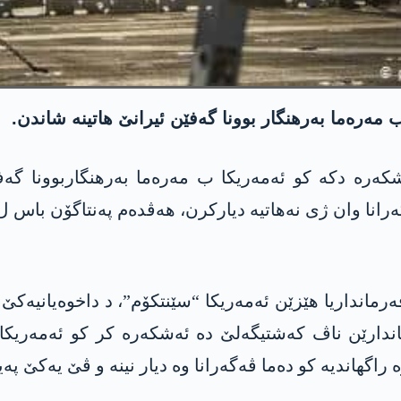
گەرانا وان ژی نەهاتیە دیارکرن، هەڤدەم پەنتاگۆن باس 
ە راگهاندیە کو دەما ڤەگەرانا وە دیار نینە و ڤێ یەکێ 