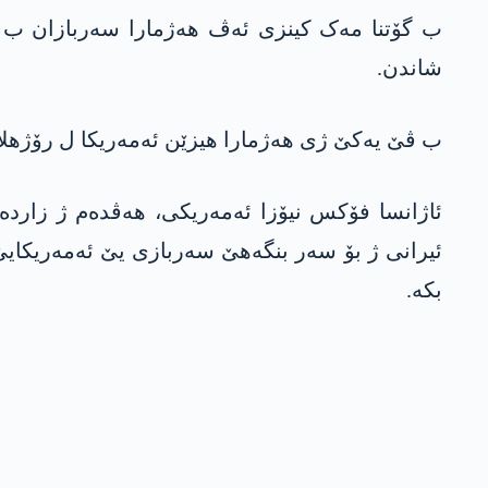
ب گۆتنا مەک کینزی ئەڤ هەژمارا سەربازان ب مەب
شاندن.
ب ڤێ یەکێ ژی هەژمارا هیزێن ئەمەریکا ل رۆژهلاتا ناڤین ژ 60 هەزار سەربازان گهیشت زێدەتر ژ 
ئاژانسا فۆکس نیۆزا ئەمەریکی، هەڤدەم ژ زاردە
ئیرانی ژ بۆ سەر بنگەهێ سەربازی یێ ئەمەریکای
بکە.