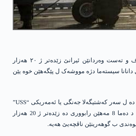
بەرپرسەکە بلند ئێ سەربازی ل ئەمەریکایێ ئەشکەرە دکە کو ئەمەریکا ب مەرەما بەرهنگاربوونا گەف و تەست وەردانێن ئیرانێ زێدەتر ژ ٢٠ هەزار
ل دانانا سیستەما دژە مووشەک ل پێگەهێن خوە یێن
جەنەرال فرانک مەک کێنزی، فەرماندارێ یەکەیا فەرمانداریا هێزێن ئەمەریکا “سێنتکۆم”، د داخوەیانیەکێ دە ل سەر کەشتیگەلا جەنگی یا ئەمەریکی “USS”
ل سەر ئاڤێن زەریایا سوور ژ بۆ سەرباز و فەرماندارێن ناڤ کەشتیگەلێ دە ئەشکەرە کر کو ئەمەریکا د دەما 8 مەهێن رابووری دە زێدەتر ژ 20 هەزار
پەیوەندی ب گوهەرینێن ناڤچەیێ هەیە.