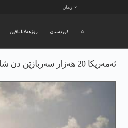
زمان
⌂
کوردستان
رۆژھەلاتا ناڤین
ئەمەریکا 20 هەزار سەربازێن دن شاندینە رۆژهلاتا ناڤین