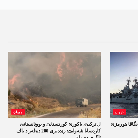
جیھان
جیھان
ەنگاڤا ھورمزێ
ل ترکیێ، باکورێ کوردستانێ و یوونانستانێ
کارەساتا شەواتێ: زێدەتری 200 دەڤەر د ناڤ
ئاگری دە مان