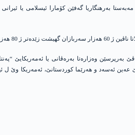
ەستا بەرهنگاریا گەفێن کۆمارا ئیسلامی یا ئیرانی ل 
80 هەزار سەربازان.
ڤێ بەرپرسێن وەزارەتا بەرەڤانی یا ئەمەریکایێ “پەن
ێ عەین ئەسەد و هەرێما کوردستانێ، ئەمەریکا وێ ل ئ