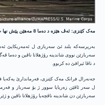
مەک کێنزی: ئەڤ هێزە د دەما 8 مەهێن پێش نها ب مەرەما بەرهنگار بوونا گەفێن ئیرانێ هاتینە شاندن.
سەربازێن نووی شاندینە رۆژهلاتا ناڤین و دەما ڤە
د ناڤا ئیراقێ دە کربوو.
سەربازێن دن شاندینە ناڤچەیا رۆژهلاتا ناڤین و ژێر