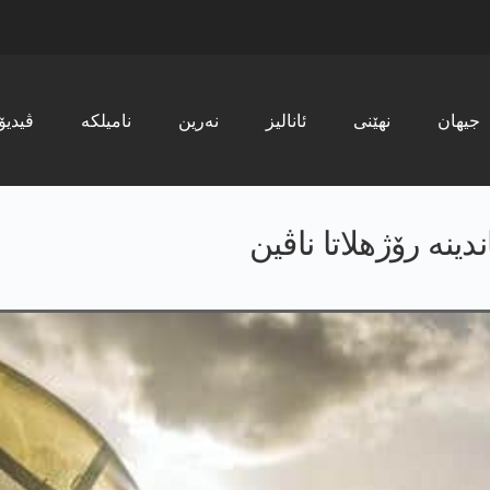
جیھان
نھێنی
ئانالیز
نەرین
نامیلکە
ڤیدیۆ