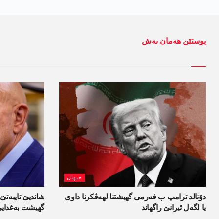
پوستێن ھەمان بەش
جیھان
دۆنالد ترامپ ب فەرمی گھیشتنا لھەڤکرنا داوی
شاندیێ تایبەتێ 
یا لگەل ئیرانێ راگھاند
گھیشت بەغدای