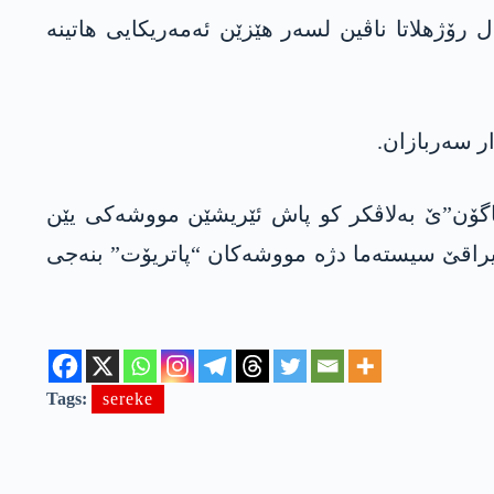
رۆژهلاتا ناڤین لسەر هێزێن ئەمەریکایی هاتینە
تاگۆن”ێ بەلاڤکر کو پاش ئێریشێن مووشەکی یێن
یراقێ سیستەما دژە مووشەکان “پاتریۆت” بنەجی
Tags:
sereke