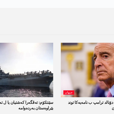
جیھان
دۆنالد ترامپ ب نامەیەکا توند
سێنتکۆم: تەڤگەرا کەشتیان یا ل ت
ێ
بێراوەستان بەردەوامە