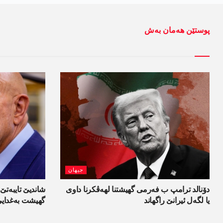
پوستێن ھەمان بەش
جیھان
دۆنالد ترامپ ب فەرمی گھیشتنا لھەڤکرنا داوی
شاندیێ تایبەتێ 
یا لگەل ئیرانێ راگھاند
گھیشت بەغدای