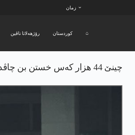
زمان
⌂
کوردستان
رۆژھەلاتا ناڤین
چینێ 44 هزار كه‌س خستن بن چاڤدێریێ