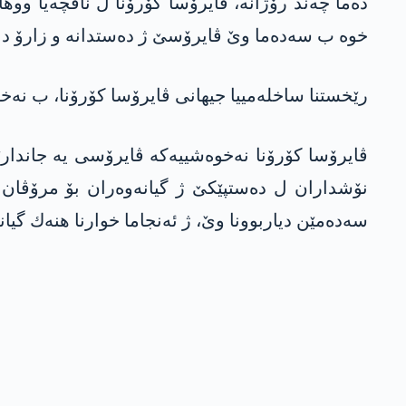
خوه‌ ب سه‌ده‌ما وێ ڤایرۆسێ ژ ده‌ستدانه‌ و زارۆ د نا
رێخستنا ساخله‌مییا جیهانی ڤایرۆسا كۆرۆنا، ب نه‌خوه‌ش
ڤایرۆسا كۆرۆنا نه‌خوه‌شییه‌كه‌ ڤایرۆسی یه‌ جاندا
نۆشداران ل ده‌ستپێكێ ژ گیانه‌وه‌ران بۆ مرۆڤا
سه‌ده‌مێن دیاربوونا وێ، ژ ئه‌نجاما خوارنا هنه‌ك گیانه