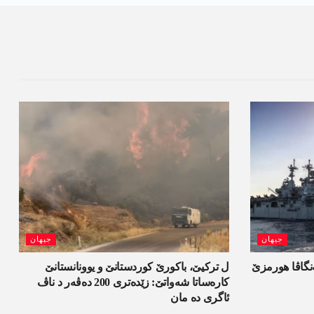
جیھان
جیھان
ەنگاڤا ھورمزێ
ل ترکیێ، باکورێ کوردستانێ و یوونانستانێ
کارەساتا شەواتێ: زێدەتری 200 دەڤەر د ناڤ
ئاگری دە مان