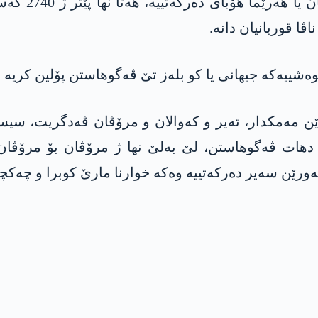
ڤا قوربانیان دانه‌.
ییه‌كه‌ جیهانی یا كو بله‌ز تێ ڤه‌گوهاستن پۆلین كریه‌ و ز
رێن مه‌مكدار، ته‌یر و كه‌والان و مرۆڤان ڤه‌دگریت، سی
ن دهات ڤه‌گوهاستن، لێ به‌لێ نها ژ مرۆڤان بۆ مرۆڤا
‌ورێن سه‌یر ده‌ركه‌تییه‌ وه‌كه‌ خوارنا مارێ كوبرا و چه‌كچه