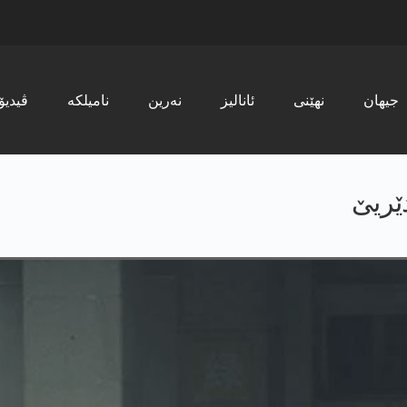
جیھان
نھێنی
ئانالیز
نەرین
نامیلکە
ڤیدیۆ