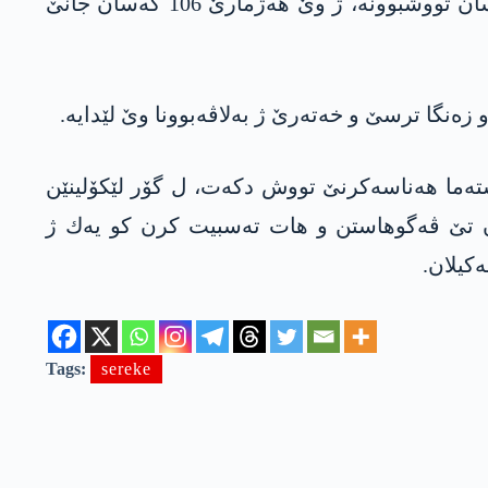
ده‌ما چه‌ند رۆژانه‌، ڤایرۆسا كۆرۆنا ل ناڤچه‌یا ووهان یا هه‌رێما هۆبای ده‌ركه‌تییه‌، هه‌تا نها پێتر ژ 2740 كه‌سان تووشبوونه‌، ژ وێ هه‌ژمارێ 106 كه‌سان جانێ
ه‌نگا ترسێ و خه‌ته‌رێ ژ به‌لاڤه‌بوونا وێ لێدایه‌.
سته‌ما هه‌ناسه‌كرنێ تووش دكه‌ت، ل گۆر لێكۆلینێن
ن تێ ڤه‌گوهاستن و هات ته‌سبیت كرن كو یه‌ك ژ
‌كیلان.
Tags:
sereke