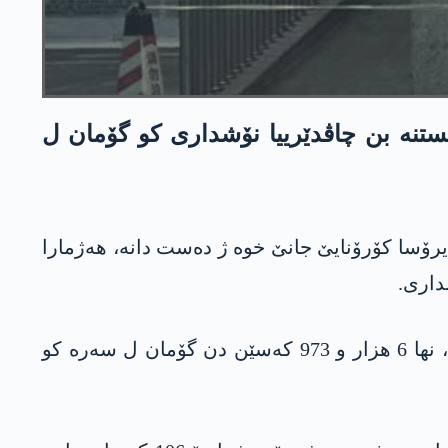
ی یا چینێ ئیرۆ ئه‌شكه‌ره‌ كر، 44 هزار 132 كه‌سێن دن خستنه‌ بن چاڤدێرییا نۆشداری كو گۆمان ل
رۆژا سێشه‌می ئه‌شكه‌ره‌ كر، هه‌یا نها 106 كه‌س ب سه‌ده‌ما ڤایرۆسا كۆرۆنایێ جانێ خوه‌ ژ ده‌ست دانه‌، هه‌ژمارا
هه‌ر وها ده‌ست نیشان كر، ژبلێ كه‌سێن ل ده‌ستپێكێ تووش بووین كو هه‌ژمارا وان پێتر ژ 2740 كه‌سانه‌، نها 6 هزار و 973 كه‌سێن دن گۆمان ل سه‌ره‌ كو