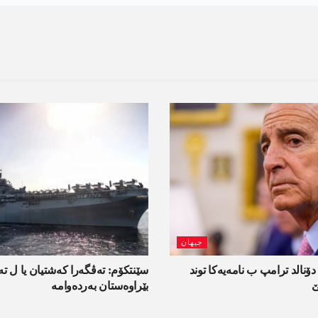
جیھان
دۆنالد ترامپ ب نامەیەکا توند
سێنتکۆم: تەڤگەرا کەشتیان یا ل ت
ێ
بێراوەستان بەردەوامە