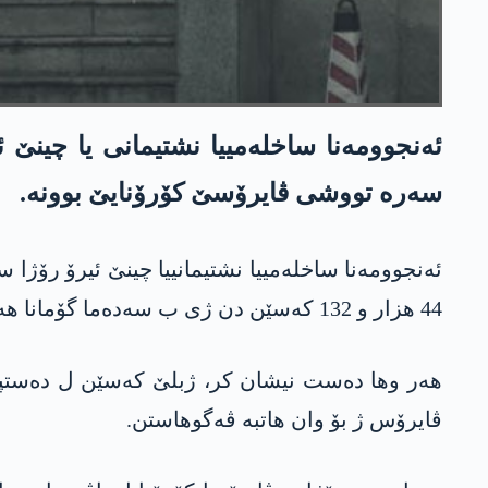
سه‌ره‌ تووشی ڤایرۆسێ كۆرۆنایێ بوونه‌.
44 هزار و 132 كه‌سێن دن ژی ب سه‌ده‌ما گۆمانا هه‌بوونا وێ ڤایرۆسێ ل جه‌م وان، كه‌تنه‌ بن چاڤدێرییا نۆشداری.
ڤایرۆس ژ بۆ وان هاتبه‌ ڤه‌گوهاستن.