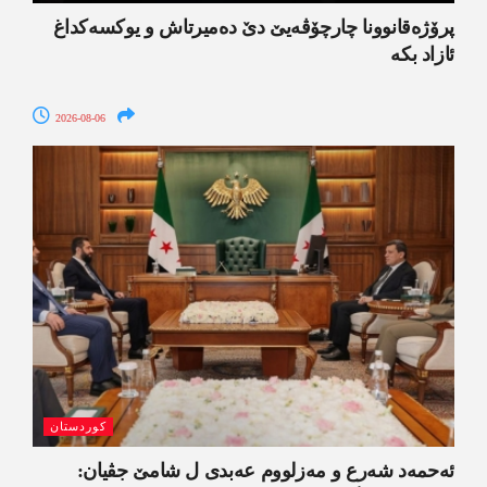
پرۆژەقانوونا چارچۆڤەیێ دێ دەمیرتاش و یوکسەکداغ
ئازاد بکە
2026-08-06
کوردستان
ئەحمەد شەرع و مەزلووم عەبدی ل شامێ جڤیان: