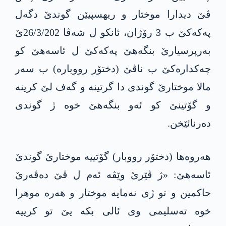
ڤێ دیدارا موختار و ریهسپیێن گوندێ دگه‌ل
په‌كه‌كێ ب 3 رۆژان، ئانكو ل شه‌ڤا 26/3/202ێ
به‌رپرسیارێ بنگه‌هێ په‌كه‌كێ ل ئاسه‌هێ كو
چه‌كداره‌كێ ب ناڤێ (دختۆر رووباره‌) ب سه‌ر
مالا موختارێ گوندی دا گرتینه‌ و گه‌ف لێ كرینه‌
و گۆتینێ كو ئه‌و بنگه‌هێ خوه‌ ژ گوندی
ده‌رنائێخن.
هه‌روه‌ها (دختۆر رووبار) گۆتییه‌ موختارێ گوندێ
ئاسه‌هێ: «ژ ڤێرێ وێڤه‌ ئه‌م ل ڤێ ده‌ڤه‌رێ
حاكمین و تو ژی نه‌مایه‌ موختار و هه‌ره‌ موهرا
خوه‌ ته‌سلیمی وی ئالی بكه‌ یێ تو كرییه‌