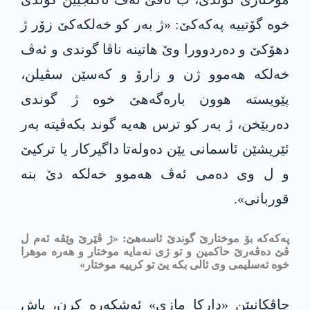
خوه‌ گۆتییه‌ په‌كه‌كێ: «ژ به‌ر كو خه‌لكه‌كێ زۆر ژ
دهۆكێ و ده‌ردوورا وێ هاتینه‌ ناڤا گوندی و ئه‌ڤ
خه‌لكه‌ هه‌موو ژن و زارۆ و كه‌سێن سڤیلن،
پێویسته‌ هوون باره‌گه‌هێ خوه‌ ژ گوندی
ده‌ربێخن، ژ به‌ر كو ترس هه‌یه‌ گوند بكه‌ڤیته‌ به‌ر
ئێریشێن ئاسمانی یێن ده‌وله‌تا داگیركار یا تركیێ
و ل وی ده‌می ئه‌ڤ هه‌موو خه‌لكه‌ دێ بنه‌
قوربانی».
په‌كه‌كه‌ بۆ موختارێ گوندێ ئاسه‌هێ: «ژ ڤێرێ وێڤه‌ ئه‌م ل
ڤێ ده‌ڤه‌رێ حاكمین و تو ژی نه‌مایه‌ موختار و هه‌ره‌ موهرا
خوه‌ ته‌سلیمی وی ئالی بكه‌ یێ تو كرییه‌ موختار»
چاڤكانیێن «داركا مازی» ئه‌شكه‌ره‌ كرن، پاش