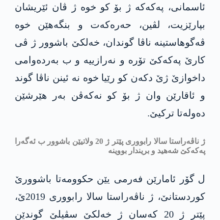
ئاسمانی، په‌كه‌كه‌ ژ بۆ كو خوه‌ ژ ڤان ئێریشان
بپارێزیت، لڤین، حه‌ره‌كه‌ت و بنگه‌هێن خوه‌
ڤه‌گوهاستینه‌ ناڤا گوندان، خه‌لكێ باشوور ژ ڤی
كارێ په‌كه‌كێ تۆره‌ و نه‌رازییه‌ و ب به‌رده‌وامی
داخوازێ ژێ دكه‌ن كو رێیا خوه‌ نه‌ ئینن ناڤا گوند
و ئاقارێن وان ژ بۆ كو نه‌كه‌ڤن به‌ر هێرشێن
ده‌وله‌تا تركیێ.
ژ ناڤه‌راستا سالا رابووری پێتر ژ 20 ولاتیێن باشوور ب ئه‌گه‌را
په‌كه‌كێ شه‌هید و بریندار بووینه‌
ل گۆر ئامارێن فه‌رمی یێن حكوومه‌تا باشوورێ
كوردستانێ، ژ ناڤه‌راستا سالا رابووری 2019ێ،
پێتر ژ 20 كه‌سان ژ خه‌لكێ سڤیلێ گوندێن