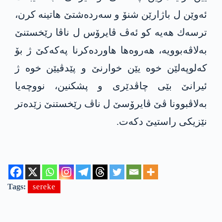
ئه‌وێن ل باژارێن شنۆ و سه‌رده‌شتێ هاتینه‌ كرن،
ترسه‌ك هه‌یه‌ كو ئه‌ڤ ڤایرۆس ل ناڤا رێخستنێ
به‌لاڤه‌بوویه‌، هه‌روه‌ها هاورده‌كرنا په‌كه‌كێ ژ بۆ
كه‌لوپه‌لێن خوه‌ یێن خوارنێ و پێدڤیێن خوه‌ ژ
ئیرانێ بێی چاڤدێری و پشكنین، نووچه‌یا
به‌لاڤبوونا ڤێ ڤایرۆسێ ل ناڤ رێخستنێ زێده‌تر
نێزیكی راستیێ دكه‌ت.
Tags:
sereke