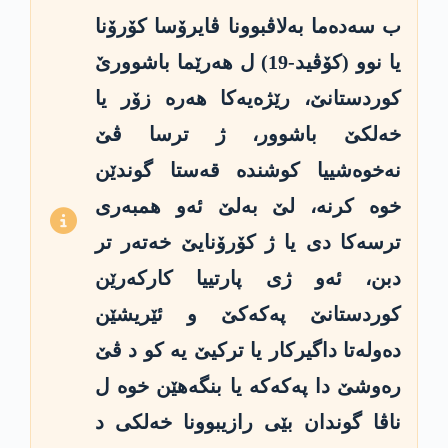
ب سه‌ده‌ما به‌لاڤبوونا ڤایرۆسا كۆرۆنا
یا نوو (كۆڤید-19) ل هه‌رێما باشوورێ
كوردستانێ، رێژه‌یه‌كا هه‌ره‌ زۆر یا
خه‌لكێ باشوور، ژ ترسا ڤێ
نه‌خوه‌شییا كوشنده‌ قه‌ستا گوندێن
خوه‌ كرنه‌، لێ به‌لێ ئه‌و همبه‌ری
ترسه‌كا دی یا ژ كۆرۆنایێ خه‌ته‌ر تر
دبن، ئه‌و ژی پارتییا كاركه‌رێن
كوردستانێ په‌كه‌كێ و ئێریشێن
ده‌وله‌تا داگیركار یا تركیێ یه‌ كو د ڤێ
ره‌وشێ دا په‌كه‌كه‌ یا بنگه‌هێن خوه‌ ل
ناڤا گوندان بێی رازیبوونا خه‌لكی د