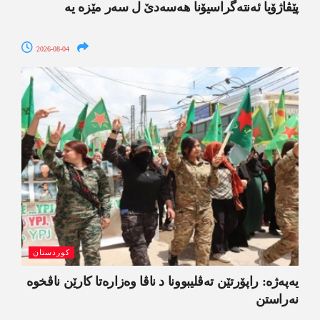
پێڤاژۆیا ئەنتەگراسیۆنا ھەسەدێ ل سەر مێزە یە
2026-08-04
کوردستان
یەپەژە: راپۆرتێن تەڤلیبوونا د ناڤا وەزارەتا کارێن ناڤخوە
نەراستن