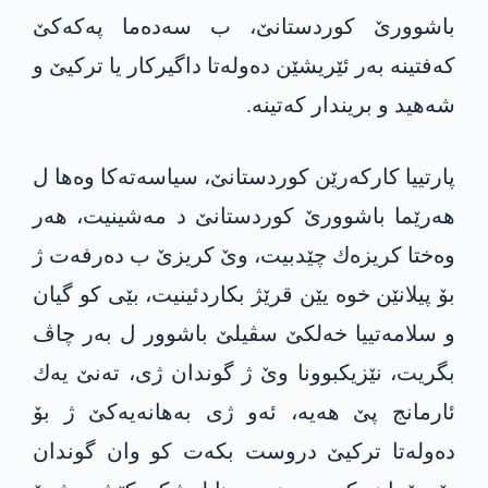
باشوورێ كوردستانێ، ب سه‌ده‌ما په‌كه‌كێ
كه‌فتینه‌ به‌ر ئێریشێن ده‌وله‌تا داگیركار یا تركیێ و
شه‌هید و بریندار كه‌تینه‌.
پارتییا كاركه‌رێن كوردستانێ، سیاسه‌ته‌كا وه‌ها ل
هه‌رێما باشوورێ كوردستانێ د مه‌شینیت، هه‌ر
وه‌ختا كریزه‌ك چێدبیت، وێ كریزێ ب ده‌رفه‌ت ژ
بۆ پیلانێن خوه‌ یێن قرێژ بكاردئینیت، بێی كو گیان
و سلامه‌تییا خه‌لكێ سڤیلێ باشوور ل به‌ر چاڤ
بگریت، نێزیكبوونا وێ ژ گوندان ژی، ته‌نێ یه‌ك
ئارمانج پێ هه‌یه‌، ئه‌و ژی به‌هانه‌یه‌كێ ژ بۆ
ده‌وله‌تا تركیێ دروست بكه‌ت كو وان گوندان