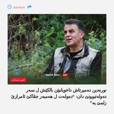
2026-08-04
کوردستان
نورەدین دەمیرتاش داخویانیێن بالکێش ل سەر
دەولەتبوونێ دان: “دەولەت ل ھەمبەر جڤاکێ ئامرازێ
زلمێ یە”