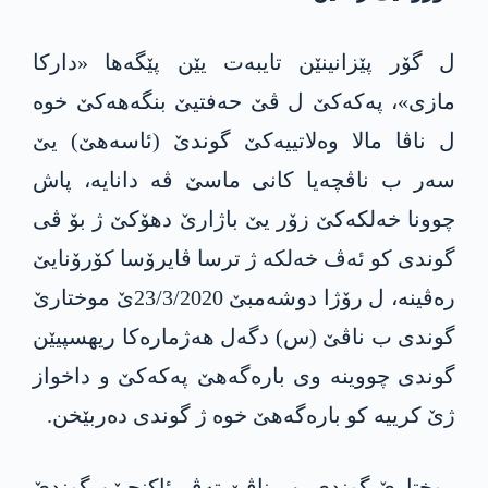
ل گۆر پێزانینێن تایبه‌ت یێن پێگه‌ها «داركا
مازی»، په‌كه‌كێ ل ڤێ حه‌فتیێ بنگه‌هه‌كێ خوه‌
ل ناڤا مالا وه‌لاتییه‌كێ گوندێ (ئاسه‌هێ) یێ
سه‌ر ب ناڤچه‌یا كانی ماسێ ڤه‌ دانایه‌، پاش
چوونا خه‌لكه‌كێ زۆر یێ باژارێ دهۆكێ ژ بۆ ڤی
گوندی كو ئه‌ڤ خه‌لكه‌ ژ ترسا ڤایرۆسا كۆرۆنایێ
ره‌ڤینه‌، ل رۆژا دوشه‌مبێ 23/3/2020ێ موختارێ
گوندی ب ناڤێ (س) دگه‌ل هه‌ژماره‌كا ریهسپیێن
گوندی چووینه‌ وی باره‌گه‌هێ په‌كه‌كێ و داخواز
ژێ كرییه‌ كو باره‌گه‌هێ خوه‌ ژ گوندی ده‌ربێخن.
موختارێ گوندی، ب ناڤێ ته‌ڤ ئاكنجیێن گوندێ