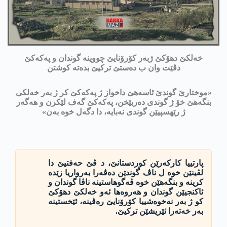
خه‌لكێ دهۆكێ ژبه‌ر كۆرۆنایێ چووینه‌ گوندان و په‌كه‌كێ
دڤێت وان ب ده‌ستێ تركیێ بده‌ته‌ كوشتن
«موختارێ گوندێ ئاسه‌هێ داخواز ژ په‌كه‌كێ كر ژ به‌ر خه‌لكی
بنگه‌هێ خۆ ژ گوندی ده‌ربێخن، په‌كه‌كێ گه‌ف لێكرن و هه‌گه‌ر
ژ رێهسپیێن گوندی نه‌بایه‌، دا دگه‌ل خوه‌ به‌ن»
پارتییا كاركه‌رێن كوردستانێ، د ڤێ حه‌فتیێ دا
لڤینێن خوه‌ ل ناڤ گوندێن ده‌ڤه‌را به‌رواریا زێده‌
كرینه‌ و بنگه‌هێن خوه‌ ڤه‌گوهاستینه‌ ناڤا گوندان و
ئاكنجیێن گوندان و هه‌روه‌ها ئه‌و خه‌لكێ دهۆكێ
كو ژ به‌ر نه‌خوه‌شییا كۆرۆنایێ ره‌ڤینه‌، ئێخستینه‌
به‌ر خه‌ته‌را ئێریشێن تركیێ.