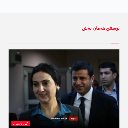
پوستێن ھەمان بەش
کوردستان