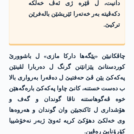
دانیت، ل ڤێره‌ ژی ئه‌ڤ خه‌لكه‌
دكه‌ڤیته‌ به‌ر خه‌ته‌را ئێریشێن باله‌فرێن
تركیێ.
چاڤكانیێن «پێگه‌ها داركا مازی» ل باشوورێ
كوردستانێ پێزانێنن گرنگ ل ده‌ربارا لڤینێن
په‌كه‌كێ یێن ڤێ حه‌فتیێ ل ده‌ڤه‌را به‌رواری بالا
ب ده‌ست خستنه‌، كانێ چاوا په‌كه‌كێ باره‌گه‌هێن
خوه‌ ڤه‌گوهاستنه‌ ناڤا گوندان و گه‌ف و
هۆشداری ل ئاكنجیێن وان گوندان و هه‌روه‌ها
وی خه‌لكێ دهۆكێ كریه‌ ئه‌وێ ژبه‌ر نه‌خۆشییا
كۆرۆنایێ ره‌ڤین.