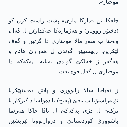
موختار».
چاڤكانیێن «داركا مازی» پشت راست كرن كو
(دختۆر رووبار) و هه‌ژماره‌كا چه‌كدارێن ل گه‌ل،
وه‌ختا ب سه‌ر مالا موختاری دا گرتین و گه‌ف
لێكرین، ریهسپیێن گوندی ل هه‌وارێ هاتن و
هه‌گه‌ر ژ خه‌لكێ گوندی نه‌بایه‌، په‌كه‌كه‌ دا
موختاری ل گه‌ل خوه‌ به‌ت.
ژ ته‌باخا سالا رابووری و پاش ده‌ستپێكرنا
ئۆپه‌راسیۆنا ب ناڤێ (په‌نج) یا ده‌وله‌تا داگیركار یا
تركیێ ل دژی په‌كه‌كێ ل ناڤا خاكا هه‌رێما
باشوورێ كوردستانێ و دژواربوونا ئێریشێن