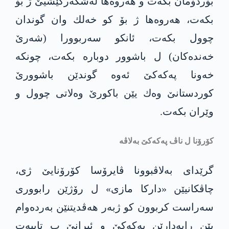
بۆردۆمان بكه‌ت و هه‌روه‌ها له‌شكه‌ركێشیێ ژ بۆ
بكه‌ت، هه‌روه‌ها ژ بۆ كو خه‌لك وان گوندان
چوول بكه‌ت، ئانكو سه‌ربوورا (شه‌رێ
خه‌نده‌كان) ل باشوور دوباره‌ بكه‌ت، چونكه‌
خه‌ونا په‌كه‌كێ ئه‌وه‌ گوندێن باشوورێ
كوردستانێ وه‌ك یێن باكورێ وه‌لاتی چوول و
وێران بكه‌ت.
كۆرۆنا ل ناڤ په‌كه‌كێ به‌لاڤه‌
گرێدای به‌لاڤبوونا ڤایرۆسا كۆرۆنایێ ژی،
چاڤكانیێن «داركا مازی» ل رۆژێن رابووری
سه‌راست كربوون كو ژبه‌ر هه‌ڤدیتنێن به‌رده‌وام
یێن رایه‌دارێن په‌كه‌كێ و ئیرانێ ب تایبه‌ت