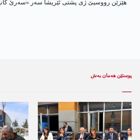
ھێزێن رووسیێ ژی پشتی ئێریشا سەر «سەرێ کانیێ»
پوستێن ھەمان بەش