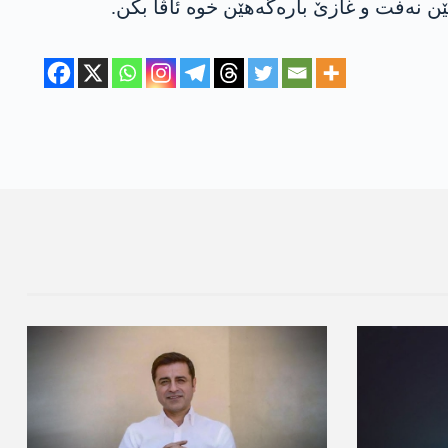
 نەفت و غازێ بارەگەھێن خوە ئاڤا بکن.