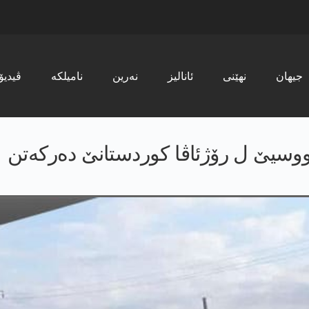
جیھان
نھێنی
ئانالیز
نەرین
نامیلکە
ڤیدیۆ
رووسیێ ل رۆژئاڤا كوردستانێ ده‌ركه‌تن