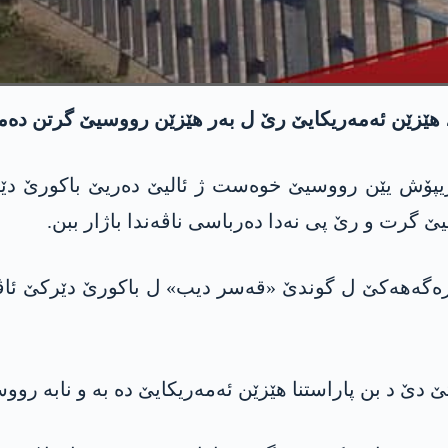
 ھێزێن ئەمەریکایێ رێ ل بەر ھێزێن رووسیێ گرتن دەما 
ی 3/6/2020ان 18 ئەرەبەیێن زریپۆش یێن رووسیێ خوەست ژ ئالیێ دەری
ێ گرت و رێ پی نەدا دەرباسی ناڤەندا باژار ببن.
رەگەھەکێ ل گوندێ «قەسر دیب» ل باکورێ دێرکێ ئاڤ
ێ دێ د بن پاراستنا ھێزێن ئەمەریکایێ دە بە و نابە رو