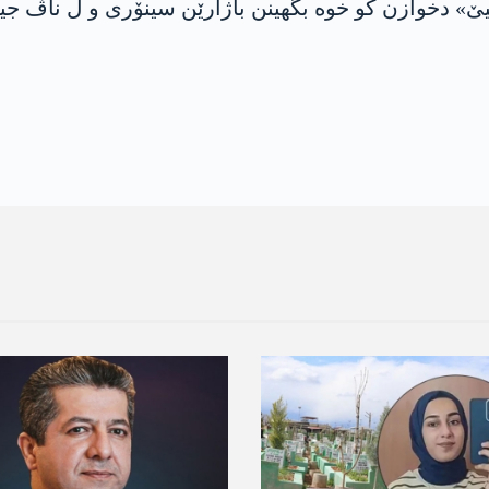
 دخوازن کو خوە بگهینن باژارێن سینۆری و ل ناڤ جیێن