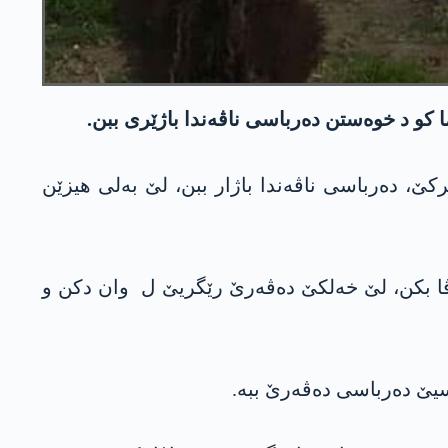
کو د خوەستن دەرباسی ناڤەندا باژێری ببن.
ێ باکورێ دێرکێ، دەرباسی ناڤەندا باژار ببن، لێ بەلی هیزێن
ا بکن، لێ خەلکێ دەڤەرێ رێگریێ ل وان دکن و
وسیێ دەرباسی دەڤەرێ ببە.