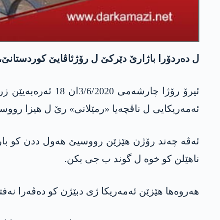
ل دەردۆرا باژارێ دێرکێ ل رۆژئاڤایێ کوردستانێ،
ئیرۆ رۆژا چارشەم
ئەمەریکایی ل ناڤچەیا «رمێلانی» رێ ل هیزا رووسی
ئەڤە چەند رۆژن ھێزێن رووسیێ ھەول ددن کو با
ناھێلن کو خوە ل گوند ب جی بکن.
ھەروەھا ھێزێن ئەمەریکا ژی دبێژن کو دەڤەرا نەفت