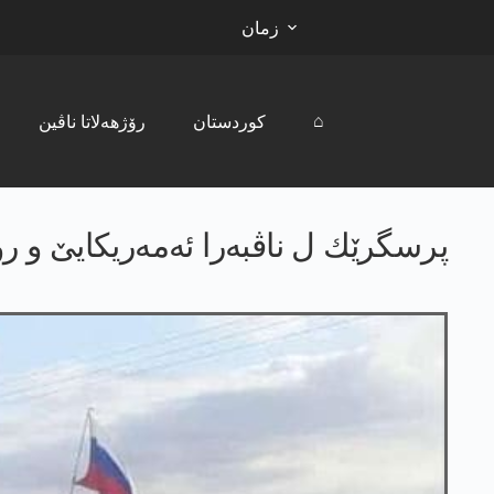
زمان
⌂
کوردستان
رۆژھەلاتا ناڤین
پرسگرێك ل ناڤبه‌را ئه‌مه‌ریكایێ و 