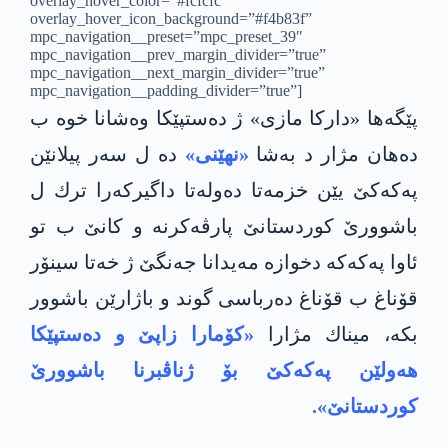
overlay_hover_color=”#fcfcfc”
overlay_hover_icon_background=”#f4b83f”
mpc_navigation__preset=”mpc_preset_39″
mpc_navigation__prev_margin_divider=”true”
mpc_navigation__next_margin_divider=”true”
mpc_navigation__padding_divider=”true”]
پێگه‌ها «داركا مازی» ژ ده‌ستپێكا وه‌شانا خوه‌ ب
ده‌هان مژار د به‌شا
«نهێنی»
ده‌ ل سه‌ر پیلانێن
په‌كه‌كێ یێن خزمه‌تا ده‌وله‌تا داگیركه‌را ترك ل
باشوورێ كوردستانێ پارڤه‌كرنه‌ و كانێ ب تو
ئاوا په‌كه‌كه‌ دخوازه‌ مه‌یدانا جه‌نگێ ژ خه‌تا سینۆر
قۆناغ ب قۆناغ ده‌رباسی گوند و باژارێن باشوور
بكه‌، میناك مژارا
«کۆمارا زاپێ و ده‌ستپێكا
هه‌ولێن په‌كه‌كێ بۆ ژناڤبرنا باشوورێ
كوردستانێ»
.