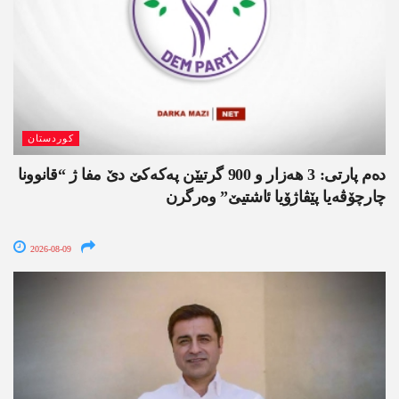
کوردستان
دەم پارتی: 3 ھەزار و 900 گرتیێن پەکەکێ دێ مفا ژ “قانوونا
چارچۆڤەیا پێڤاژۆیا ئاشتیێ” وەرگرن
2026-08-09