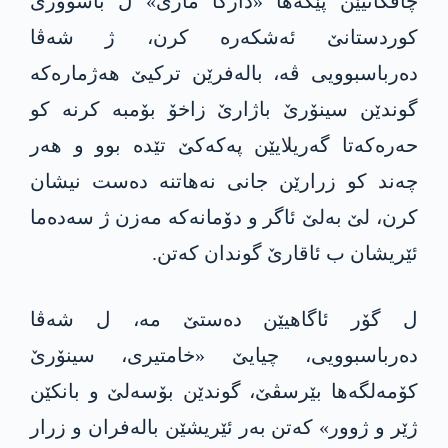
چاڤكانیێن پێگه‌ها «داركا مازی» ل باشوورێ
كوردستانێ ئه‌شكه‌ره‌ كرن، ژ شه‌ڤا
ده‌رباسبوویی ڤه‌، باله‌فرێن تركیێ هه‌ژماره‌كه‌
گوندێن سینۆرێ باژارێ زاخۆ بۆمبه‌ كرنه‌ كو
حه‌ره‌كه‌تا گه‌ریلایێن په‌كه‌كێ تێده‌ بوو و هه‌ر
چه‌ند كو زرارێن جانی نه‌هاتنه‌ ده‌ست نیشان
كرن، لێ به‌لێ ئاگر و دۆمانه‌كه‌ مه‌زن ژ سه‌ده‌ما
ئێریشان ب ئاقارێ گوندان كه‌تن.
ل گۆر ئاگاهیێن ده‌ستێ مه‌، ل شه‌ڤا
ده‌رباسبوویی، چیایێ «خامتیری، سینۆرێ
كۆمه‌لگه‌ها بێرسڤێ، گوندێن بۆسه‌لێ و بانكێن
ژێر و ژوور» كه‌تن به‌ر ئێریشێن باله‌فران و زرار