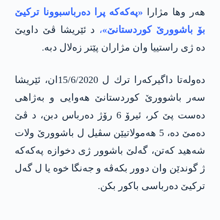
هه‌ر وها مژارا
«په‌كه‌كه‌ پرا ده‌رباسبوونا تركیێ
بۆ باشوورێ كوردستانێ»
،
د ئێریشا ڤێ داویێ
ده‌ ژی راستییا وان مژاران پێتر زه‌لال دبه‌.
ده‌وله‌تا داگیركه‌را ترك ل 15/6/2020ان، ئێریشا
سه‌ر باشوورێ كوردستانێ هه‌وایی و به‌ژاهی
ده‌ست پێ كر، ئیرۆ 6 رۆژ ده‌رباس دبن، د ڤێ
ده‌مێ ده‌، 5 هه‌مولاتیێن سڤیل ل باشوورێ ولات
شه‌هید كه‌تن، گه‌لێ باشوور ژی دخوازه‌ په‌كه‌كه‌
ژ گوندێن وان دوور بكه‌ڤه‌ و جه‌نگا خوه‌ یا ل گه‌ل
تركیێ ده‌رباسی باكور بكن.