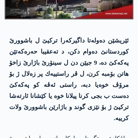
ئێریشێن ده‌وله‌تا داگیركه‌را تركیێ ل باشوورێ
كوردستانێ ده‌وام دكن، د ته‌عقیبا حه‌ره‌كه‌تێن
په‌كه‌كێ ده‌، 9 جیێن دن ل سینۆرێ باژارێ زاخۆ
هاتن بۆمبه‌ كرن، ل ڤر راستییه‌ك پر زه‌لال ژ بۆ
مرۆڤ خوه‌یا دبه‌، راستی ئه‌ڤه‌ كو په‌كه‌كێ
ده‌ست ب بجی كرنا پیلانا خوه‌ یا كێشانا ئارته‌شا
تركیێ ژ بۆ نێزی گوند و باژارێن باشوورێ ولات
كرییه‌.