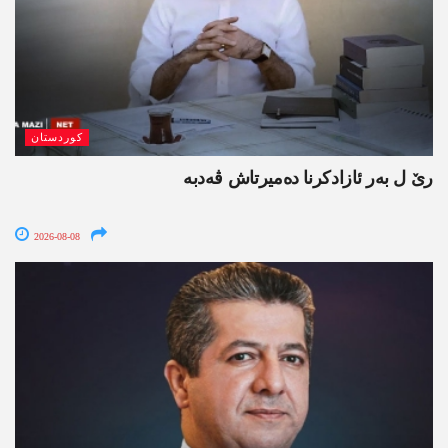
کوردستان
رێ ل بەر ئازادکرنا دەمیرتاش ڤەدبە
2026-08-08