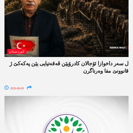
کوردستان
ل سەر داخوازا ئۆجالان کادرۆیێن ڤەقەتیایی یێن پەکەکێ ژ
قانوونێ مفا وەرناگرن
2026-08-09