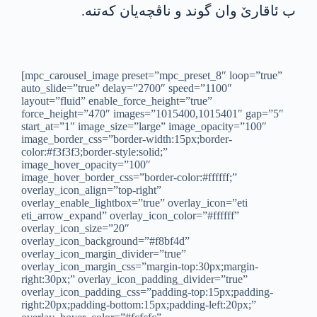
ب ئاقارێ وان گوند و ناڤچه‌یان كه‌تنه‌.
[mpc_carousel_image preset=”mpc_preset_8″ loop=”true”
auto_slide=”true” delay=”2700″ speed=”1100″
layout=”fluid” enable_force_height=”true”
force_height=”470″ images=”1015400,1015401″ gap=”5″
start_at=”1″ image_size=”large” image_opacity=”100″
image_border_css=”border-width:15px;border-
color:#f3f3f3;border-style:solid;”
image_hover_opacity=”100″
image_hover_border_css=”border-color:#ffffff;”
overlay_icon_align=”top-right”
overlay_enable_lightbox=”true” overlay_icon=”eti
eti_arrow_expand” overlay_icon_color=”#ffffff”
overlay_icon_size=”20″
overlay_icon_background=”#f8bf4d”
overlay_icon_margin_divider=”true”
overlay_icon_margin_css=”margin-top:30px;margin-
right:30px;” overlay_icon_padding_divider=”true”
overlay_icon_padding_css=”padding-top:15px;padding-
right:20px;padding-bottom:15px;padding-left:20px;”