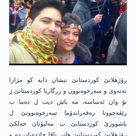
رۆژهلاتێ کوردستانێ نیشان دایە کو مژارا
نەتەوی و سەرخوەبوون و رزگاریا کوردستانێ ژ
بۆ وان ئەساسە، مە باش دیت ل دەما ب
رێڤەچوونا رەفەراندۆما سەرخوەبوونێ ل
باشوورێ کوردستانێ ب مەلیۆنان خەلکێ
رۆژهلاتێ کوردستانێ هاتن ناڤا جاددەیان دە و