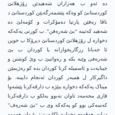
دە ئەو ب هەزاران شەهیدێن رۆژهلاتێ
کوردستانێ کو وەکە پێشمەرگەیێن کوردستانێ د
ناڤا رەفێن پارتیا دەمۆکرات و کۆمەلێ دە
شەهید کەتینە “بێ شەرەفن”. ب کورتی پەکەکە
دخوازە ل رۆژهلاتێ کوردستانێ دیرۆکا ب خوین
ئا خەباتا رزگاریخوازانە یا کوردان ب بێ
شەرەفی وێنە بکە و رەواتیێ ب وێ کوشتن و
جینایەت و ئاسمیلە کرنا کوردان بدە کو رەژیمێن
داگیرکار ل همبەر کوردان ئەنجام دایینە. بۆ
میناک پەکەکە دخوازە ببێژە ب دارڤەکرنا پێشەوا
قازی محەمەد تاوان نەبوو بەلکو ب دارڤەکرنا
کەسەکی بوو کو پەکەکە وی ب “بێ شەرەف”
دزانە. هەڤدەم دخوازە پاکانەیێ ژ بۆ وان هەموو