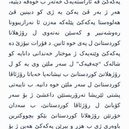
پەکەکێ ڤە ئاراستەیەک خەتەر ب خوەڤە دیتیە،
هەر ژ بەر ڤێ یەکێ یە ژی کو دبینین ڤێ
هەلوەستا پەکەکێ پێلەکە مەزن ئا نەرازیبوونا
رەوشەنبیر و کەسێن نەتەوی ل رۆژهلاتا
کوردستانێ ل پەی خوە ئانین. د فۆرات نیۆزێ دە
پەکەکێ وێنەیەک ژ موختار خەندانی دانایە کو
شالەک “چەفیەک” ل سەر ملێن وی یە کو ل
رۆژهلاتێ کوردستانێ ب نیشانەیا خەباتا رۆژئاڤا
کوردستانێ ل سەر ملێن خوە دانیە. ب تایبەتی
پشتی ئێریشا تەرۆریستێن داعشێ ژ بۆ سەر
کۆبانێ ل رۆژئاڤا کوردستانێ، ب سەدان
خۆرتێن رۆژهلاتا کوردستانێ بێکو بچووکترین
باوەری ژی ب هزر و بیرێن پەکەکێ هەبن ژ بۆ