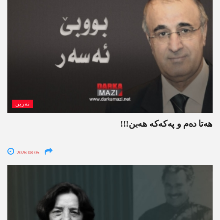
نەرین
ھەتا دەم و پەکەکە ھەبن!!!
2026-08-05