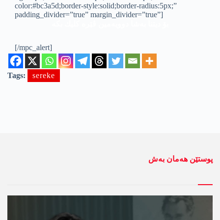
color:#bc3a5d;border-style:solid;border-radius:5px;”
padding_divider=”true” margin_divider=”true”]
بۆ دیتنا به‌شا دوویه‌مین ڤێره‌ كلیك بكه‌
[/mpc_alert]
Tags:
sereke
پوستێن ھەمان بەش