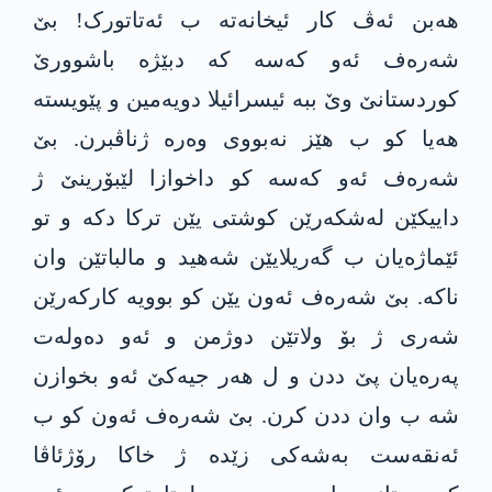
هەبن ئەڤ کار ئیخانەتە ب ئەتاتورک! بێ
شەرەف ئەو کەسە کە دبێژە باشوورێ
کوردستانێ وێ ببە ئیسرائیلا دویەمین و پێویستە
هەیا کو ب‌ هێز نەبووی وەرە ژناڤبرن. بێ
شەرەف ئەو کەسە کو داخوازا لێبۆرینێ ژ
داییکێن لەشکەرێن کوشتی یێن ترکا دکە و تو
ئێماژەیان ب گەریلایێن شەهید و مالباتێن وان
ناکە. بێ شەرەف ئەون یێن کو بوویە کارکەرێن
شەری ژ بۆ ولاتێن دوژمن و ئەو دەولەت
پەرەیان پێ ددن و ل هەر جیەکێ ئەو بخوازن
شە ب وان ددن کرن. بێ شەرەف ئەون کو ب
ئەنقەست بەشەکی زێدە ژ خاکا رۆژئاڤا