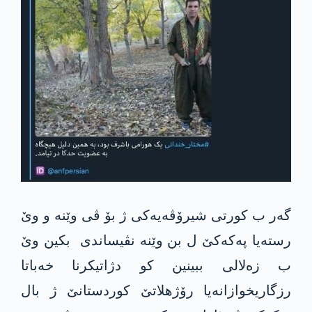
گەر ب کورتی شیرۆڤەیەکی ژ بۆ ڤی وێنە و وێ
رستەیا پەکەکێ ل بن وێنە نڤیساندی بکین وێ
ب زەلالی ببینین کو دژاتیکرنا خەباتا
رزگاریخوازانەیا رۆژهلاتێ کوردستانێ ژ بال