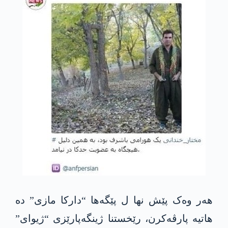
هەر وەک پێش نها ل پێگەها “دارکا مازی” دە
هاتیە پارڤەکرن، رێخستنا ژینگەپارێزی “ژیوای”