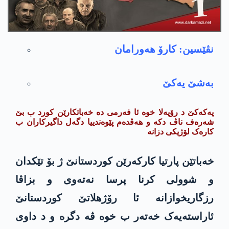
نڤێسین: كارۆ هه‌ورامان
به‌شێ یه‌كێ
پەکەکێ د رۆپەلا خوە ئا فەرمی دە خەباتکارێن کورد ب بێ
شەرەف ناڤ دکە و هەڤدەم پێوەندییا دگەل داگیرکاران ب
کارەک لۆژیکی دزانە
خەباتێن پارتیا کارکەرێن کوردستانێ ژ بۆ تێکدان
و شوولی کرنا پرسا نەتەوی و بزاڤا
رزگاریخوازانە ئا رۆژهلاتێ کوردستانێ
ئاراستەیەک خەتەر ب خوە ڤە دگرە و د داوی