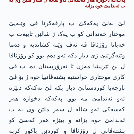
پەکەکە دخوازە هەر کەسەکی ئەو شالە ل سەر ملێن وی بە
ب ئەندامێ خوە بزانە
لێ بەلێ پەکەکێ ب پارڤەکرنا ڤی وێنەیێ
موختار خەندانی کو ب یەک ژ شالێن تایبەت ب
خەباتا رۆژئاڤا ڤە ئەڤ وێنە کشاندیە و دەما
وێنەگرتنێ ژی دیار دکە ئەو دەم بوو کو رۆژئاڤا
ل بن ئێریشا مەزن ئا تەرۆریستان دە، ب ڤی
کاری موختاری خواستیە پشتەڤانییا خوە ژ بۆ ڤێ
پارچەیا کوردستانێ دیار بکە لێ پەکەکە دبێژە
ئەو ئەندامێ مە بوو. پەکەکە دخوازە هەر
کەسەکی ئەو شالە ل سەر ملێن وی بە ب
ئەندامێ خوە بزانە و ببێژە هەر کەسێ کو
پشتەڤانی ل رۆژئاڤا و کوردێن باکور کربە