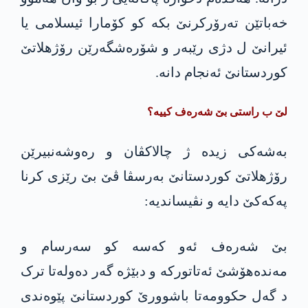
خەباتێن تەرۆرکرنێ بکە کو کۆمارا ئیسلامی یا
ئیرانێ ل دژی رێبەر و شۆرەشگەرێن رۆژهلاتێ
کوردستانێ ئەنجام دانە.
لێ ب راستی بێ شەرەف کییە؟
بەشەکی زیدە ژ چالاکڤان و رەوشەنبیرێن
رۆژهلاتێ کوردستانێ بەرسڤا ڤێ بێ رێزی کرنا
پەکەکێ دایە و نڤیساندیە:
بێ شەرەف ئەو کەسە کو سەرسام و
مەندەهۆشێ ئەتاتورکە و دبێژە گەر دەولەتا ترک
د گەل حکوومەتا باشوورێ کوردستانێ پێوەندی