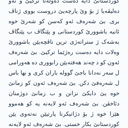
کوردستانێ دایە دەست دەولەتا ترکیێ و ئەو
دەلیڤەیا ژ بۆ وێ پارچەیێ دروست بووی ژناڤ
بری. بێ شەرەف ئەو کەسن کو شەرێ خوە
ئانیە باشوورێ کوردستانی و پێنگاڤ ب پێنگاڤ
بەشەک ژ ستراتەژی ترین ناڤچەیێن باشوورێ
وەلات دایە دەست رەژێما ترکیێ. بێ شەرەف
ئەون کو د چەند هەفتەیێن رابووری دە هەورامی
ل سەر نەدانا باجێ گوولە باران کری و نها باس
ل شەرەفێ دکن. بێ شەرەف ئەون کو زمانێ
خوە یێ دایکێ نزانن و ب زمانێ دوژمنان
دئاخڤن. بێ شەرەف ئەو لایەنە یە کو هەموو
هێزا خوە ژ بۆ دژاتیکرنا پارتیێن نەتەوی یێن
کوردستانێ بکار خستی. بێ شەرەف ئەو لایەنە