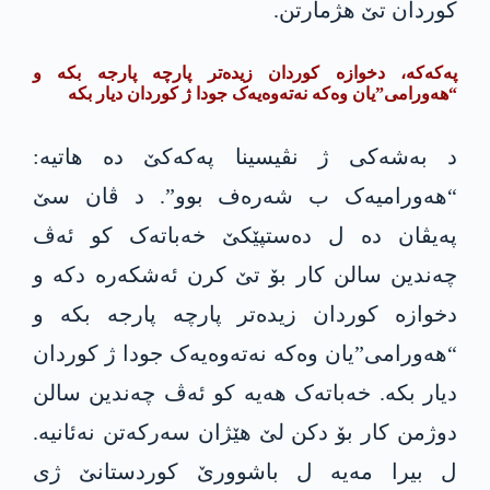
کوردان تێ هژمارتن.
پەکەکە، دخوازە کوردان زیدەتر پارچە پارجە بکە و
“هەورامی”یان وەکە نەتەوەیەک جودا ژ کوردان دیار بکە
د بەشەکی ژ نڤیسینا پەکەکێ دە هاتیە:
“هەورامیەک ب شەرەف بوو”. د ڤان سێ
پەیڤان دە ل دەستپێکێ خەباتەک کو ئەڤ
چەندین سالن کار بۆ تێ کرن ئەشکەرە دکە و
دخوازە کوردان زیدەتر پارچە پارجە بکە و
“هەورامی”یان وەکە نەتەوەیەک جودا ژ کوردان
دیار بکە. خەباتەک هەیە کو ئەڤ چەندین سالن
دوژمن کار بۆ دکن لێ هێژان سەرکەتن نەئانیە.
ل بیرا مەیە ل باشوورێ کوردستانێ ژی