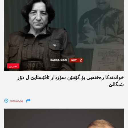
نەرین
خواندنه‌كا رەخنەیی بۆ گۆتنێن سۆزدار ئاڤێستایێ ل دۆر
شنگالێ
2026-08-06