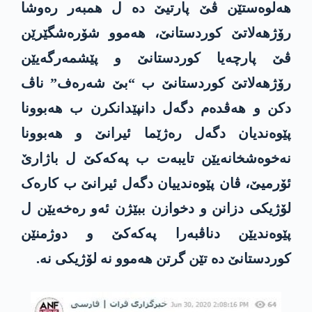
هەلوەستێن ڤێ پارتیێ دە ل همبەر رەوشا
رۆژهەلاتێ کوردستانێ، هەموو شۆرەشگێرێن
ڤێ پارچەیا کوردستانێ و پێشمەرگەیێن
رۆژهەلاتێ کوردستانێ ب “بێ شەرەف” ناڤ
دکن و هەڤدەم دگەل دانپێدانکرن ب هەبوونا
پێوەندیان دگەل رەژێما ئیرانێ و هەبوونا
نەخوەشخانەیێن تایبەت ب پەکەکێ ل باژارێ
ئۆرمیێ، ڤان پێوەندییان دگەل ئیرانێ ب کارەک
لۆژیکی دزانن و دخوازن ببێژن ئەو رەخەیێن ل
پێوەندیێن دناڤبەرا پەکەکێ و دوژمنێن
کوردستانێ دە تێن گرتن هەموو نە لۆژیکی نە.