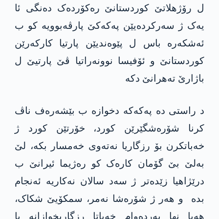
ل رۆژهلاتێ کوردستانێ رەکۆردەک دەنگی ئا
یەک ژ سەرکردەیێن پەکەکێ پارڤەبوویە کو ب
ئەشکەرە باس ل پێوەندیێن پارتیا کارکەرێن
کوردستانێ و ئۆفیسا نوونەراتیا ڤێ پارتیێ ل
باژارێ تەهرانێ دکە
د راستی دە پەکەکە دخوازە ب بێشەرەف ناڤ
کرنا شۆرەشگێرێن کورد، خۆرتێن کورد ژ
خەباتکرن بۆ رزگاریا نەتەوی خەمسار بکە، لێ
بەلێ بێ گۆمان کارەک کو رەژیما ئیرانێ ب
درێژاهیا زێدەتر ژ سەد سالان نەکاریە ئەنجام
بدە و هەر ژ شۆرەشا نەمر، سمکۆیێ شکاک،
هەیا نها بەردەوام خەباتا رزگاریخوازانە یا