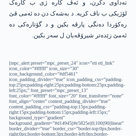
تەداوی دکرن، و ئەڤ کارە ژی ب کارەک
لۆژیکی ب ناڤ کریە. د بەشەک دن دە ئەمی ڤێ
رەکۆردا دەنگی پارڤە بکین و د گۆتارەکی دە
ئەمێ زێدەتر شیرۆڤەیان ل سەر بکین.
[mpc_alert preset=”mpc_preset_24″ icon=”eti eti_link”
icon_color=”#ffffff” icon_size=”30″
icon_background_color=”#df5461″
icon_padding_divider=”true” icon_padding_css=”padding-
top:25px;padding-right:25px;padding-bottom:25px;padding-
left:25px;” font_preset=”mpc_preset_13″
font_color=”#ffffff” font_size=”20″ font_transform=”none”
font_align=”center” content_padding_divider=”true”
content_padding_css=”padding-top:15px;padding-
right:15px;padding-bottom:15px;padding-left:15px;”
background_type=”gradient”
background_gradient=”#d14945||#e5825e||0;100||90||linear”
border_divider=”true” border_css=”border-top:0px;border-
right:0px;border-bottom:3px;border-left:0px;border-