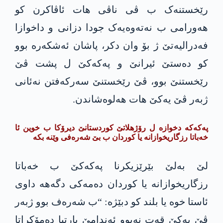
رێخستنەک ب ڤی ناڤی هات ئاڤاکرن کو
هەورامی ب نەتەوەیەک جودا دزانی و داخوازا
فەدرالیەتێ ژ بۆ وان دکر، پاشان ئەشکەرە بوو
کو دەستێ ئیرانێ و پەکەکێ ل پشت ڤێ
رێخستنێ بوو، ڤێ رێخستنێ سەرکەفتن نەئانی
ژبەر ڤێ یەکێ هات هەلوەشاندن.
پەکەکە دخوازە ل رۆژهلاتێ کوردستانێ دیرۆکا ب خوین ئا
خەباتا رزگاریخوازانە یا کوردان ب بێ شەرەفی وێنە بکە
لێ بەلێ بێرێزیکرنا پەکەکێ ب خەباتا
رزگاریخوازانە یا کوردان دەمەکی دگەهە داوی
ئاستا خوە یا بلند کو دبێژە: “ب شەرەف بوو ژبەر
ڤێ یەکێ قەت نەبوو ئەندامێ پارتیا دەمۆکراتا