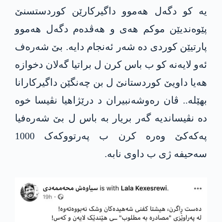
یە کو دگەل هەموو داگیرکارێن کوردستسنێ
پێوەندیێن موکم هەی و هەڤدەم دگەل هەموو
پارتیێن کوردی دە شەر ئەنجام دایە. بێ شەرەف
ئەو لایەنە کو ب باس کرن ل براتیا گەلان دخوازە
هەیا داویێ کوردستانێ ل بن چەنگێن داگیرکارانا
بهێلە.. ڤان رەوشەنبیران د درێژاهیا نڤیسا خوە
دە نڤیساندیە گەر بریار بە باس ل بێ شەرەفیا
پەکەکێ وەرە کرن ب پەرتووکەک 1000
سەحیفە ژی ب داوی نابە.