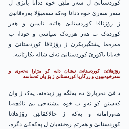
کوردستانێ ل سەر ملێن خوە ددانا یانژی ل
سەر سەرێ خوە ددانا وەکە سەمبۆلا بەرەڤانیێ
ژ رۆژئاڤا کوردستانێ هاتیە ناسین و هەر
کوردەک ب هەر هزرەک سیاسی و جودا، ب
مەرەما پشتگیریکرن ژ رۆژئاڤا کوردستانێ و
خەباتا باکورێ کوردستانێ ئەڤ شالە بکارئانیە.
رۆژهلاتێ کوردستانێ نیشان دایە کو مژارا نەتەوی و
سەرخوەبوون و رزگاریا کوردستانێ ژ بۆ وان ئەساسە
د ڤێ دەربارێ دە بەلگە پڕ زیدەنە، یەک ژ وان
کەسێن کو ئەو ب خوە نیشتەجی یێ ناڤچەیا
هەورامانە و یەکە ژ چالاکڤانێن رۆژهلاتا
کوردستانێ و هەرتم رەخنەیان ل پەکەکێ دگرە،