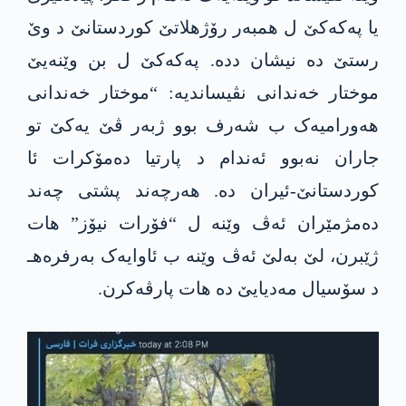
یا پەکەکێ ل همبەر رۆژهلاتێ کوردستانێ د وێ
رستێ دە نیشان ددە. پەکەکێ ل بن وێنەیێ
موختار خەندانی نڤیساندیە: “موختار خەندانی
هەورامیەک ب شەرف بوو ژبەر ڤێ یەکێ تو
جاران نەبوو ئەندام د پارتیا دەمۆکرات ئا
کوردستانێ-ئیران دە. هەرچەند پشتی چەند
دەمژمێران ئەڤ وێنە ل “فۆرات نیۆز” هات
ژێبرن، لێ بەلێ ئەڤ وێنە ب ئاوایەک بەرفرەهـ
د سۆسیال مەدیایێ دە هات پارڤەکرن.