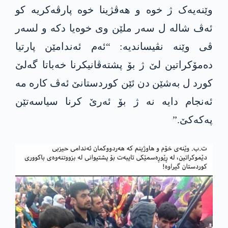
وێنەیەک ژ خوە و هەڤژینا خوە پارڤەکریە کو
ئەڤ شالە ل سەر ملێن وی خوەیا دکە و لسەر
ڤی وێنە نڤیساندیە: “ئەم ئەندامێن پارتیا
دەمۆکراتین لێ ژ بۆ پشتەڤانیکرنا خەباتا گەلێ
کورد ل بەشێن دن ئێن کوردستانێ ئەڤ کارە مە
ئەنجام دایە نە ژ بۆ ئەرێ کرنا سیاسەتێن
پەکەکێ.”