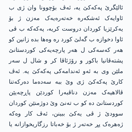
ئالێگرێ پەکەکێ یە، ئەڤ بۆچوونا وان ژی ب
ئاوایەک ئەشکەرە خەتەرەیەک مەزن ژ بۆ
یەکرێزیا کوردان دروست کریە، پەکەکە ب ڤی
ئاوا دخوازە ب گەلێ کورد رە وەها بدە زانین کو
هەر کەسەکی ل هەر پارچەیەکی کوردستانێ
پشتەڤانیا باکور و رۆژئاڤا کر و شال ل سەر
ملێن وی بە ئەو ئەندامەکی پەکەکێ یە. ئەڤ
کارێ پەکەکێ ژی وێ ببە سەدەما دەرکەتنا
ڤالاهیەک مەزن دناڤبەرا کوردێن پاڕچەیێن
کوردستانێ دە کو ب تەنێ وێ دوژمنێن کوردان
سوودێ ژ ڤی یەکێ ببینن، ئەڤ کار وەکە
ژەهرەک پڕ خەتەر ژ بۆ خەباتا رزگاریخوازانە یا