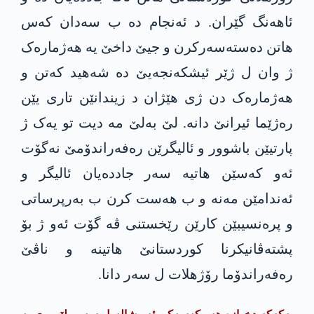
ئاهەنگ گێران. د ئەنجام دە ب سەدان کەس
هاتن دەستەسەرکرن و جیێ داخێ یە هەژمارەک
ژ وان ل ژێر ئیشکەنجەیێ دە شەهید کەتن و
هەژمارەک دن ژی هێژان د زیندانێن تاری یێن
رەژێما ئیرانێ دانە. لێ بەلێ مە دیت تو یەک ژ
پارتیێن باشوور و ئالیگرێن رەفەراندۆمێ نەگۆت
ئەو کەسێن هاتیە سەر جاددەیان ئالیگر و
ئەندامێن مەنە و ب هەست کرن ب بەرپرساتی
و پرەنسیبێن کارێن رێخستنی ڤە گۆت ئەو ژ بۆ
پشتەڤانیکرنا کوردستانێ هاتینە و ناڤێ
رەفەراندۆما رۆژهلات ل سەر دانا.