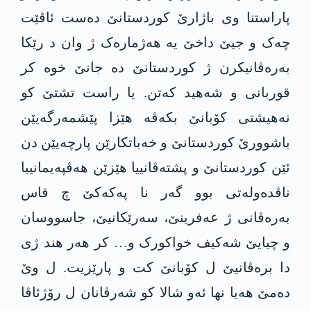
پاراستنا وی باژارێ کوردستانێ دەست ئاڤێت
چەک و جیێ داخێ یە هەژمارەک ژ وان د رێکا
بەرەڤانیکرن ژ کوردستانێ دە جانێ خوە کر
قوربانی و شەهید کەتن. یا راست تشتێ کو
نەهیشتی کۆبانێ بکەڤە هێزا پێشمەرگەیێن
باشوورێ کوردستانێ و خەباتکارێن پارچەیێن دن
ئێن کوردستانێ و پشتەڤانییا هێزێن هەڤپەیمانییا
ناڤدەولەتی بوو گەر نا پەکەکێ چ قاس
بەرەڤانی ژ عەفرینێ، سەرێکانیێ، جاسووسان
و چیایێ شەکیف خواکورک و… کر هەر هند ژی
دا برەڤانیێ ل کۆبانێ کت و پارێزیت. ل وێ
دەمێ هەیا نها ئەو شالا کو شەرڤانان ل رۆژئاڤا