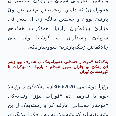
و یاسین کەریمی شێنیێ باژارۆکێ شمشێر ل
هەورامان) ئەندامێن ریخستنێن نهێنی یێن وێ
پارتیێ بوون و چەندین بەلگە ژی ل سەر ڤێ
مژارێ پارڤەکرن. پارتیا دەمۆکرات هەڤدەم
سوپایێ پاسداران ب کوشتنا وان سێ
چالاکڤانێن ژینگەپارێزیێ سووچبار دکە.
پەکەکە: “موختار خەندانی هەورامیەک ب شەرف بوو ژبەر
ڤێ یەکێ تو جاران نەبوو ئەندام د پارتیا دەمۆکرات ئا
کوردستانێ-ئیران “
رۆژا دوشەمی 30/6/2020ان، پەکەکێ د رۆپەلا
خوە یا فەرمی دە “فورات نیۆز” وێنەیەکی
“موختار خەندانی” پارڤە کر و رستەیەک ل بن
وێنە نڤیساند کو وێنەیەک تەمام ژ فکرا پیلانگێری