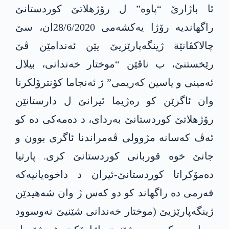
ئا باژارێ “پاوە” ل رۆژهلاتێ کوردستانێ
راگهاندیە رۆژا یەکشەمی 28/6/2020ان، سێ
چالاکڤانێة ژینگەپارێزیێ یێن ئەندامێن ڤێ
رێخستنێ، ب ناڤێن “موختار خەندانی، بیلال
ئەمینی و یاسین کەریمی” ژ ئەنجاما کۆنترۆلکرنا
وان ئاگرێن کو رەژیما ئیرانێ ل دارستانێن
رۆژهلاتێ کوردستانێ بەردای، د دەمەکی دە کو
ئەڤ کەسانە مژوولی ڤەمراندنا ئاگری بوون و
جانێ خوە قوربانی کوردستانێ کری. پارتیا
دەمۆکراتا کوردستانێ-ئیران د داخوەیانیەکە
فەرمی دە راگهاند کو دو کەس ژ وان شەهیدێن
ژینگەپارێزیێ (موختار خەندانی شێنیێ نەوسوود