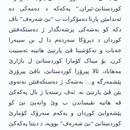
کوردستانێ-ئیران.” پەکەکە د دەمەکی دە
ئەندامێن پارتا دەمۆکرات ب “بێ شەرەف” ناڤ
دکە کو بەشەکی پرشەنگدار ژ دەستکەفتێن
کوردان د دیرۆکا سەردەم دا ل بن سیبەرا
خەبات و تەکۆشینا ڤێ پارتیێ هاتینە تەسبیت
کرن. بۆ میناک کۆمارا کوردستانێ ل باژارێ
مەهاباد، ئالا پیرۆزا کوردستانێ، ناڤێ پیرۆزێ
پێشمەرگە و… بەشەک ژ دەستکەفتێن نەتەوی
یێن ڤێ پارتیێ نە. ئەڤ رستەیا ژ بال پەکەکێ
ڤە هاتیە نڤیساندن ب وێ واتەیێ تێ کو
پێشەوایێ کوردان و یەکەم سەرۆک کۆمارێ
کوردستانێ “بێ شەرەف” بوویە، د دیتنا پەکەکێ