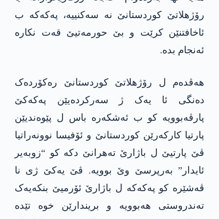
رۆژهلاتێ کوردستانێ نە سەکنییە، پەکەکە ب
ئاخافتنێن کرێت و بێ حورمەتیێ قەت نکارە
ئەنجام بدە.
هەڤدەم ل رۆژهلاتێ کوردستانێ رەکۆردەک
دەنگی ئا یەک ژ سەرکردەیێن پەکەکێ
پارڤەبوویە کو ب ئەشکەرە باس ل پێوەندیێن
پارتیا کارکەرێن کوردستانێ و ئۆفیسا نوونەراتیا
ڤێ پارتیێ ل باژارێ تەهرانێ دکە کو “زوبەیر
ئایدار” بەرپرسێ وێ بوویە. ڤێ یەکێ ژی نا
ڤەشێرە کو پەکەکە ل باژارێ ئۆرمیێ بنکەیەک
تەندروستی هەبوویە و بریندارێن خوە تێدە