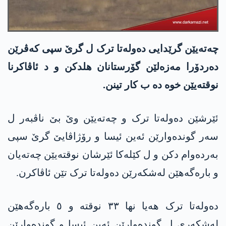
چەتەیێن گرێدایی دەولەتا ترک ل گرێ سپی کەڤرێن
دەردۆرا مەزەلێن گۆرستانان ھلدکن و د ئاڤاکرنا
نوقتەیێن خوە دە ب کار تینن.
ئێرشێن دەولەتا ترک و چەتەیێن وێ بێ ناڤبەر ل
سەر گوندەوارێن ئەین ئیسا و رۆژاڤایێ گرێ سپی
بەردەوام دکن و ل کێلەکا ئێرشان نوقتەیێن چەتەیان
و بارەگەھێن لەشکەرێن دەولەتا ترک تێن ئاڤاکرن.
دەولەتا ترک ھەیا نھا ٣٣ نوقتە و ٥ بارەگەھێن
لەشکەری ل گوندەوارێن ئەین ئیسا و گوندەوارێن