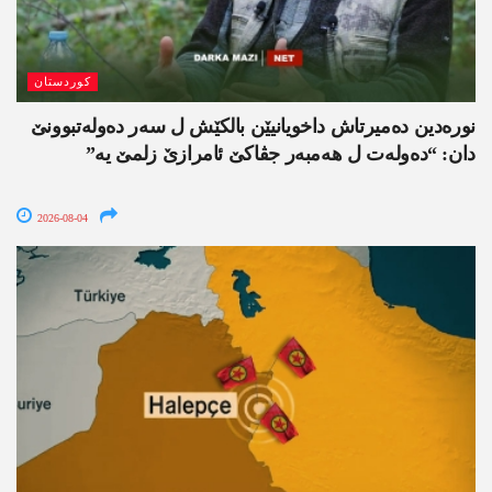
کوردستان
نورەدین دەمیرتاش داخویانیێن بالکێش ل سەر دەولەتبوونێ
دان: “دەولەت ل ھەمبەر جڤاکێ ئامرازێ زلمێ یە”
2026-08-04