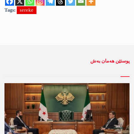
Tags:
sereke
پوستێن ھەمان بەش