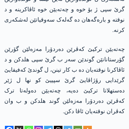
گرێ سپی ژ بۆ خوە و چەتەیێن خوە ئاڤاکرینە و د
نوقتە و بارەگەھان دە گەلەک سەوقیاتێن لەشکەری
کرنە.
چەتەیێن ترکیێ کەڤرێن دەردۆرا مەزەلێن گۆرێن
گۆرستانانێن گوندێن سەر ب گرێ سپی ھلدکن و د
ئاڤاکرنا نوقتەیان دە ب کار تینن، ل گوندێ کەفیفایێ
گرێدایی رۆژاڤایێ گرێ سپییێ کو نها ل ژێر
دەستهلاتا ترکیێ دەیە، چەتەیێن دەولەتا ترک
کەڤرێن دەردۆرا مەزەلێن گوند ھلدکن و ب وان
کەڤران نوقتەیان ئاڤا دکن.