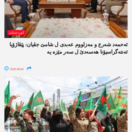
کوردستان
ئەحمەد شەرع و مەزلووم عەبدی ل شامێ جڤیان: پێڤاژۆیا
ئەنتەگراسیۆنا ھەسەدێ ل سەر مێزە یە
2026-08-04