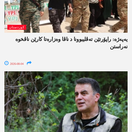
کوردستان
یەپەژە: راپۆرتێن تەڤلیبوونا د ناڤا وەزارەتا کارێن ناڤخوە
نەراستن
2026-08-04