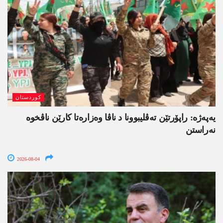
کوردستان
یەپەژە: راپۆرتێن تەڤلیبوونا د ناڤا وەزارەتا کارێن ناڤخوە
نەراستن
2026-08-04