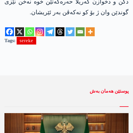
دكن و دخوازن گه‌ریلا حه‌ره‌كه‌تێن خوه‌ نه‌خن نێزی
گوندێن وان ژ بۆ كو نه‌كه‌ڤن به‌ر ئێریشان.
Tags:
sereke
پوستێن ھەمان بەش