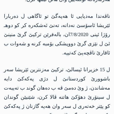
ناڤه‌ندا مه‌دیایی ئا هه‌په‌گێ تو ئاگاهی ل ده‌ربارا
ئێریشا ئاسۆسێ نه‌دانه‌، ته‌نێ ئه‌شكه‌ره‌ كر كو دوهـ
رۆژا ئینی 7/8/2020ان، باله‌فرێن تركیێ گرێ منینێ
ئێ ل نێزی گرێ دووپشكی بۆمبه‌ كرنه‌ و شه‌وات ب
ئاقارێ ناڤچه‌یێ كه‌تییه‌.
ل 15 خزیرانا ئیسالێ، تركیێ مه‌زنترین ئێریشا سه‌ر
باشوورێ كوردستانێ ل دژی په‌كه‌كێ دایه‌
مه‌شاندن، ژ وێ ده‌مێ ڤه‌ ب ده‌هان گوند ب ته‌یبه‌ت
ل سینۆرێ دهۆكێ هاتنه‌ ڤالا كرن، شێنیێن گوندان
كو پێتر خه‌ته‌ری ل سه‌ر وان هه‌یه‌‌ گازنان ژ په‌كه‌كێ