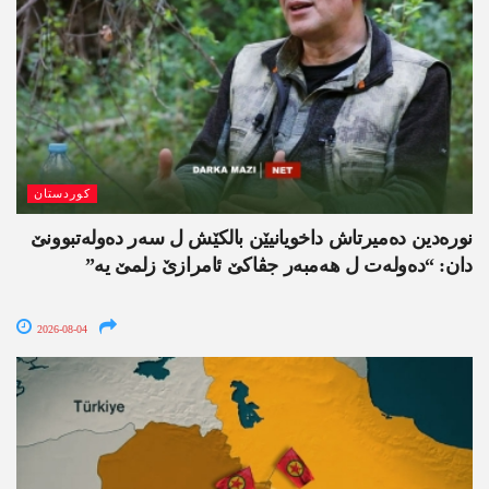
کوردستان
نورەدین دەمیرتاش داخویانیێن بالکێش ل سەر دەولەتبوونێ
دان: “دەولەت ل ھەمبەر جڤاکێ ئامرازێ زلمێ یە”
2026-08-04