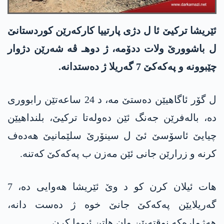
ئێریشا تركیێ ئا ل دژی پارتییا كاركه‌رێن كوردستانێ
ل باشوورێ ولات ددۆمه‌، ژ دوهـ ڤه‌ شه‌رێن دژوار
چێبوونه‌ و په‌كه‌كێ 7 گه‌ریلا ژ ده‌ستدانه‌.
ل گۆر ئاگاهیێن ده‌ستێ مه‌، د 24 ساعه‌تێن رابووری
ده‌، باله‌فرێن جه‌نگ ئێن ده‌وله‌تا تركیێ، بلنداهیێن
چیایێ ئاسۆسێ ئێ ل سینۆرێ سلێمانیێ هه‌ده‌ف
كرنه‌ و زرارێن جانی ئێن مه‌زن ب په‌كه‌كێ كه‌تنه‌.
هات ئیلان كرن كو د وێ ئێریشا هه‌وایی ده‌، 7
گه‌ریلایێن په‌كه‌كێ جانێ خوه‌ ژ ده‌ست دانه‌،
هه‌ژماره‌كه‌ نوقته‌یێن وان هاتن ئیمها كرن.