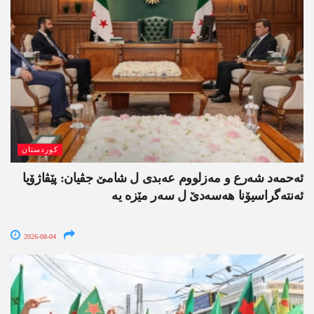
کوردستان
ئەحمەد شەرع و مەزلووم عەبدی ل شامێ جڤیان: پێڤاژۆیا
ئەنتەگراسیۆنا ھەسەدێ ل سەر مێزە یە
2026-08-04