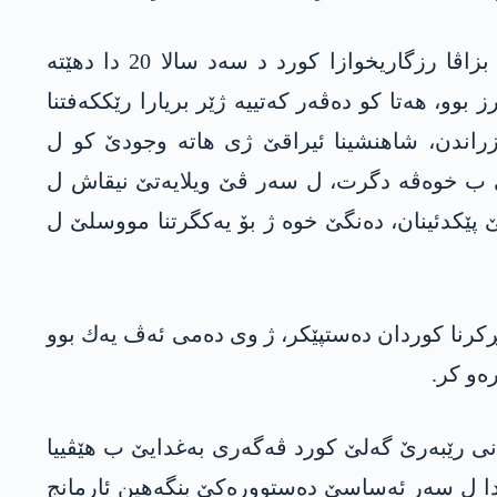
پاش شۆرشا شێخ عه‌بدولسه‌لام بارزانی ئه‌وا د ناڤا سالێن 1909 و 1914ێ دا هاتییه‌ كرن كو ب یه‌كه‌م بزاڤا رزگاریخوازا كورد د سه‌د سالا 20 دا دهێته‌
 هه‌تا كو ده‌ڤه‌ر كه‌تییه‌ ژێر بریارا رێككه‌فتنا
مه‌زراندن، شاهنشینا ئیراقێ ژی هاته‌ وجودێ كو ل
نێ ب خوه‌ڤه‌ دگرت، ل سه‌ر ڤێ ویلایه‌تێ نیقاش ل
 پێكدئینان، ده‌نگێ خوه‌ ژ بۆ یه‌كگرتنا مووسلێ ل
رنا كوردان ده‌ستپێكر، ژ وی ده‌می ئه‌ڤ یه‌ك بوو
ه‌و كر.
‌فا بارزانی رێبه‌رێ گه‌لێ كورد ڤه‌گه‌ری به‌غدایێ ب هێڤییا
ێ دا ل سه‌ر ئه‌ساسێ ده‌ستووره‌كێ بنگه‌هین ئارمانج