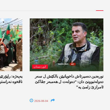
کوردستان
نورەدین دەمیرتاش داخویانیێن بالکێش ل سەر
یەپەژە: راپۆرتێن
دەولەتبوونێ دان: “دەولەت ل ھەمبەر جڤاکێ
ناڤخوە نەراستن
ئامرازێ زلمێ یە”
2026-08-04