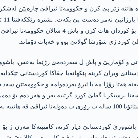
 هاتنه‌ ژێر پێ كرن و حكوومه‌تا ئیراقێ چاره‌یێن له‌شك
كورد چێبوو و بۆ ئێكه‌م جار دان ب مافێ ئۆتۆنۆمی ب
‌لێ كورد ژی شۆرشا گولانێ بوو و خه‌بات دۆماند.
رده‌مێ پاشاتی و كۆماریێ و پاش ل سه‌رده‌مێ رژێما به‌عس، ب
تانێ ویران كرینه‌ پێكهاته‌یا جڤاكا كوردستانی تێكدایه‌،
تا برسیكرنا گه‌لێ كورد گرتییه‌ به‌ر و هه‌ر ده‌م بۆ ده‌می 
ییه‌ به‌ستن.
 دهێته‌ ئه‌نجام دان و ژ بۆ ڤێ كامپینێ سكالا دێ هێن ت