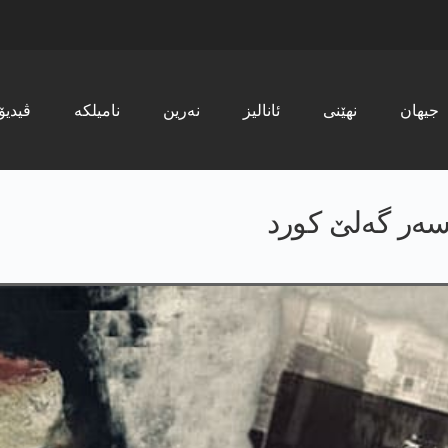
جیھان
نھێنی
ئانالیز
نەرین
نامیلکە
ڤیدیۆ