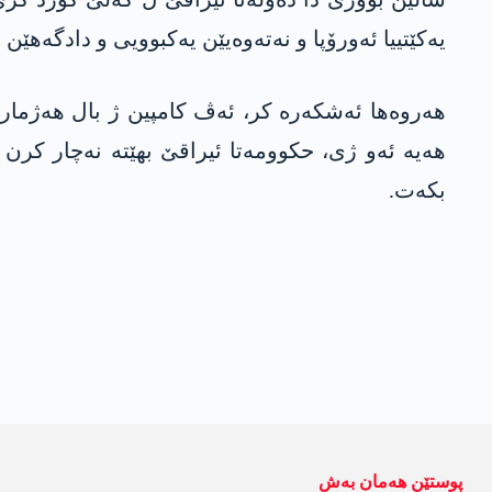
یه‌كێتییا ئه‌ورۆپا و نه‌ته‌وه‌یێن یه‌كبوویی و دادگه‌
هه‌روه‌ها ئه‌شكه‌ره‌ كر، ئه‌ڤ كامپین ژ بال هه‌ژمار
هه‌یه‌ ئه‌و ژی، حكوومه‌تا ئیراقێ بهێته‌ نه‌چار كر
بكه‌ت.
پوستێن ھەمان بەش