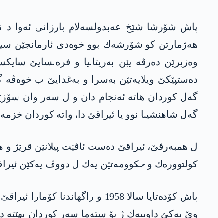
هه‌ژمارتن كو شۆرشه‌ك بوو خوه‌دی ئارمانجێن سیاسی ی
وه‌زیرێن ده‌رڤه‌ یێن به‌ریتانیا و فره‌نسایێ سای
ده‌ستپێكێ ویلایه‌تێن به‌سرا و به‌غدایێ ب خوه‌ڤه
گه‌ل كوردان هاته‌ ئه‌نجام دان و ل سه‌ر وان سۆزێن
گه‌ل شاهنشینا نوو یا ئیراقێ دا، واته‌ كوردان خزمه‌ته
ل همبه‌رڤێ، ئیراقێ ده‌ست ئاڤێت پیلانێن قرێژ و ه
كولتووره‌ك و حكوومه‌تێن یه‌ك ل دووڤ یه‌كێن ئیراقێ
پاش كۆده‌تایا سالا 1958 و راگها
وێ یه‌كێ داوییه‌ك ژ بۆ سته‌ما سه‌ر كوردان بهێته‌ د