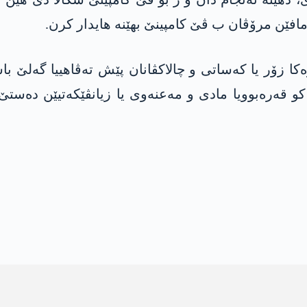
هێن مافێن مرۆڤان ب ڤێ كامپینێ بهێنه‌ هایدار كرن.
ه‌كا زۆر یا كه‌ساتی و چالاكڤانان پێش ته‌ڤاهییا گه‌لێ باش
ن كو قه‌ره‌بوویا مادی و مه‌عنه‌وی یا زیانڤێكه‌تیێن ده