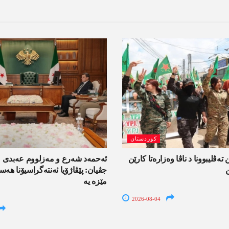
کوردستان
 تەڤلیبوونا د ناڤا وەزارەتا کارێن
ئەحمەد شەرع و مەزلووم عەبدی 
جڤیان: پێڤاژۆیا ئەنتەگراسیۆنا ھ
مێزە یە
2026-08-04