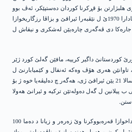
ری هلبژارتن بۆ قڕكرنا كوردان ده‌ستپێكر، ئه‌ڤ بوو
سه‌ده‌م شۆرشا ئیلۆنێ ل سالا 1961ێ ب رێبه‌راتییا بارزانیێ نه‌مر ده‌ست پێ بكه‌ت، پشتره‌ رێككه‌فتنا 11 ئادارا 1970ێ ل نێڤبه‌را ئیراقێ و بزاڤا رزگاریخوازا
ۆ كوردان هات كرن و پاش 4 سالان حكوومه‌تا ئیراقێ جاره‌كا دی ڤه‌گه‌ری چاره‌یێن له‌شكری و نیقاش ل
اشوورێ كوردستانێ داگیر كرییه‌، مافێن گه‌لێ كورد ژێر
 تاوانێن هه‌ری هۆڤ وه‌كه‌ ئه‌نفال و كێمیابارنێ ل
دژی كوردستانێ ئه‌نجام داینه‌، یا راست ئه‌ڤ سیاسه‌ته‌ هه‌تا رۆژا مه‌ یا ئیرۆ به‌رده‌وامه‌ و حكوومه‌تێن سه‌د سالا 21 یێن ئیراقێ ژی، هه‌گه‌ر چ ده‌لیڤه‌یا خوه‌ ژ بۆ
ب پیلانین ل گه‌ل ده‌وله‌تێن تركیه‌ و ئیرانێ هه‌ولا
د ڤێ ده‌ربارێ دا، چاڤكانیێن پێگه‌ها داركا مازی ل باشوورێ كوردستانێ دیار كرنه‌، كامپینه‌كا مه‌زن ژ بۆ داخوازا قه‌ره‌بووكرنا وێ زه‌ره‌ر و زیانا د ده‌ما 100
ۆمار كرن و هه‌ول هه‌نه‌ سازیێن ناڤده‌وله‌تی وه‌ك