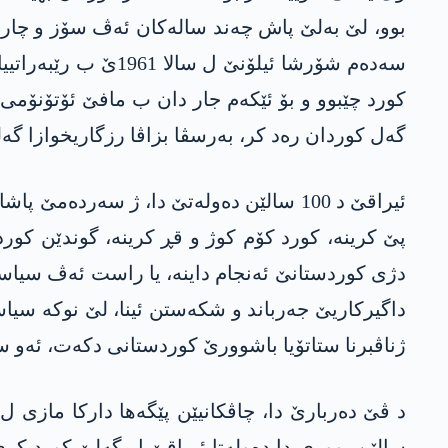
بوو، لێ به‌لێ پاش چه‌ند ساله‌كان ئه‌ڤ سۆز و چاره‌
گه‌ل كوردان ره‌د كر، به‌رسڤا بزاڤا رزگاریخوازا گه
ئیراقێ د 100 سالێن ده‌وله‌تێ دا‌، ژ سه‌
پێ كرینه‌، كورد كۆم كوژ و قڕ كرینه‌، گوندێن كوردس
داگیركاریێ جه‌رباند و شكه‌ستن ئینا، لێ نوكه‌ سیاسه‌
ژناڤبرنا ستاتۆیا باشوورێ كوردستانی دكه‌ت، ئه‌و ستاتۆیا 100 ساله‌ ب زۆری ب ده‌وله‌تا ئیراقێ ڤه‌ هات
سالێن بووری دا ده‌وله‌تا ئیراقێ ل گه‌لێ كورد كری،