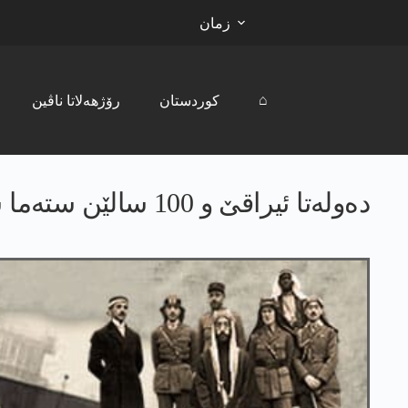
زمان
⌂
کوردستان
رۆژھەلاتا ناڤین
ده‌وله‌تا ئیراقێ و 100 سالێن سته‌ما سه‌ر گه‌لێ كورد