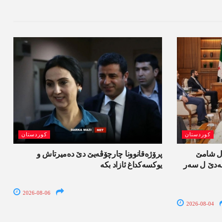
کوردستان
کوردستان
ل شامێ
پرۆژەقانوونا چارچۆڤەیێ دێ دەمیرتاش و
ەسەدێ ل سەر
یوکسەکداغ ئازاد بکە
2026-08-06
2026-08-04