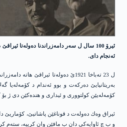
ئیرۆ 100 سال ل سه‌ر دامه‌زراندنا ده‌وله‌تا ئ
ئه‌نجام دای.
به‌ریتانیایێ ده‌ركه‌ت و بوو ئه‌ندام د كۆمه‌له‌یا گ
كۆمه‌له‌یێن كولتووری و ئیداری و هنده‌كێن دی ژ بۆ
ئیراق وه‌ك ده‌وله‌ت د قوناغێن پاشاتیێ، كۆماریێ دا د
و ب چ ئاوایه‌كی دان ب مافێن وان كرییه‌، سته‌م كر