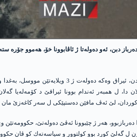
یراقێ ده‌رباز دبن، ئه‌و ده‌وله‌تا ژ ئاڤابوونا خۆ، هه‌موو ج
ه‌لان دا، ل همبه‌ر ئەندام بوونا ئیراقێ د کۆمەلەیا گەلا
 كوردان، لێ ئه‌ڤ مافێن ده‌ستپێكی ل سه‌ر كاغه‌زێ مان و
ه‌ربازبوو، هه‌ر ژ چێبوونا ئه‌ڤێ ده‌وله‌تێ، حكوومه‌تێن وێ
ن ل گه‌لێ كورد بوو كولتوور و سیاسه‌ته‌ك كو ڤان حكووم