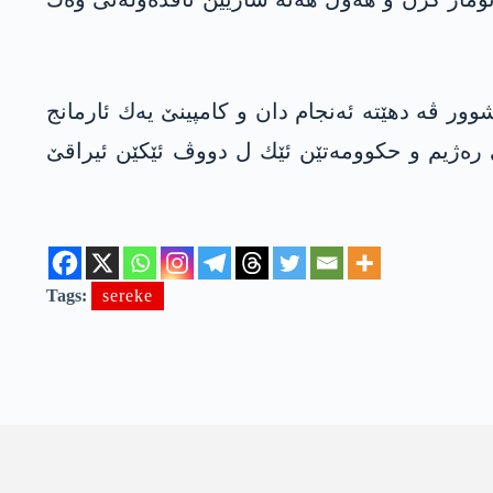
وور ڤه‌ دهێته‌ ئه‌نجام دان و كامپینێ یه‌ك ئارمانج
‌ستێ ره‌ژیم و حكوومه‌تێن ئێك ل دووڤ ئێكێن ئیراقێ
Tags:
sereke