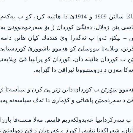
ێن زه‌لال، ده‌نگێ كوردان ژ بۆ سه‌رخوه‌بوونێ به‌رز بوو،
كس – بیكۆ، ئه‌وا ب ئه‌گه‌را وێ هنده‌ك كیان هاتن دا
‌ گرتن، ویلایه‌تا مووسلێ كو هه‌موو باشوورێ كوردستا
 ب كوردان هاتینه‌ دان، كوردان كو پرانییا ڤێ ویلایه‌تێ
‌كا مه‌زن د دروستبوونا ئیراقێ دا گێرایه‌.
ه‌موو سۆزێن ب كوردان داین ژێر پێ كرن و سیاسه‌تا قڕك
 د سه‌رده‌مێن پاشاتی و كۆماری دا ئه‌ڤ سیاسه‌ته‌ په‌یر
ندنا كۆمارا ئیراقێ ب سه‌ركرداتییا عه‌بدولكه‌ریم قاسم، مه‌لا مسته
انان، شه‌راكه‌تا نێڤبه‌را كورد و عه‌ره‌بان د ڤێ ده‌وله‌ت