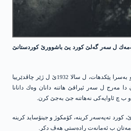
ۆره‌ سته‌مه‌ك ل سه‌ر گه‌لێ كورد یێ باشوورێ كوردستانێ
ل 23 ته‌باخا 1921ێ ده‌وله‌تا ئیراقێ هاته‌ دامه‌زراندن، ئیراق وه‌كه‌ ده‌وله‌ت ژ 3 ویلایه‌تێن مووسل، به‌غدا و به‌سرا پێكدهات، ل سالا 1932ێ ل ژێر چاڤدێرییا
ن دا مه‌رج ل سه‌ر ئیراقێ هاتنه‌ دانان وه‌ك دانانا
 ب چ ئاوایه‌كی نه‌هاتنه‌ جێ به‌جێ كرن.
، كورد ته‌په‌سه‌ر كرینه، كۆمكوژ و جینۆساید كرینه‌‌
ه‌تان ب ئه‌مانه‌ت راده‌ستی هه‌ڤ دكر.