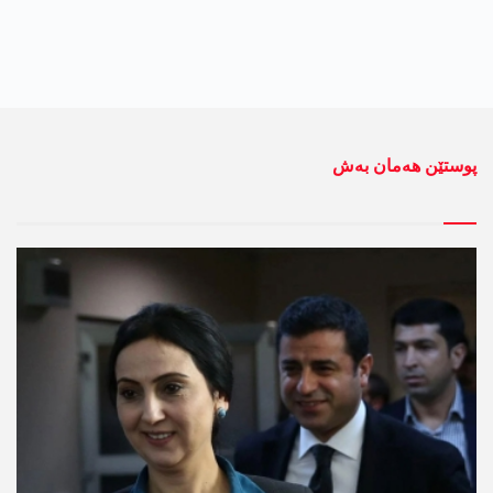
پوستێن ھەمان بەش