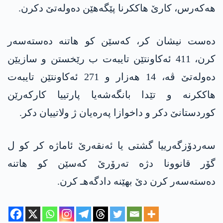
هه‌كه‌رس، كارێ هاككرنا پێگه‌هێن ده‌وله‌تێ دكرن.
ده‌ست نیشان كر، كه‌سێن كو هاتنه‌ ده‌سته‌سه‌ر
كرن، 411 ئه‌كاونتێن تایبه‌ت ب رێخستن و سازیێن
ده‌وله‌تێ ڤه‌، 14 هه‌زار و 271 ئه‌كاونتێن تایبه‌ت
هاككرنه‌ و تێدا بانگه‌شه‌یا پارتییا كاركه‌رێن
كوردستانێ دكر و داخوازا په‌ره‌یان ژ ولاتییان دكر.
سه‌ردۆزگه‌رییا گشتی یا ئه‌نقه‌رێ ئاماژه‌ كر كو ل
گۆر قانوونا دژه‌ ته‌رۆرێ كه‌سێن كو هاتنه‌
ده‌سته‌سه‌ر كرن دێ بهێنه‌ دادگه‌هـ كرن.