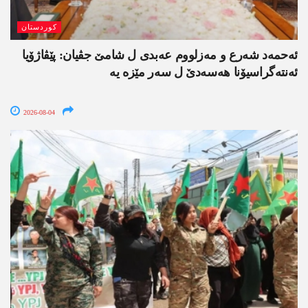
کوردستان
ئەحمەد شەرع و مەزلووم عەبدی ل شامێ جڤیان: پێڤاژۆیا
ئەنتەگراسیۆنا ھەسەدێ ل سەر مێزە یە
2026-08-04