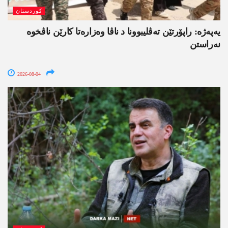
کوردستان
یەپەژە: راپۆرتێن تەڤلیبوونا د ناڤا وەزارەتا کارێن ناڤخوە
نەراستن
2026-08-04