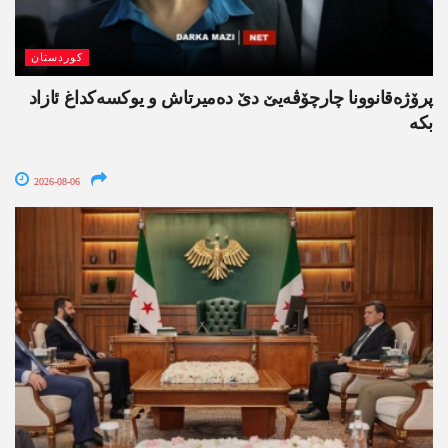
کوردستان
پرۆژەقانوونا چارچۆڤەیێ دێ دەمیرتاش و یوکسەکداغ ئازاد
بکە
2026-08-06