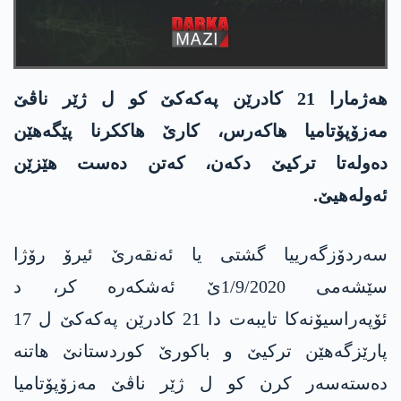
هه‌ژمارا 21 كادرێن په‌كه‌كێ كو ل ژێر ناڤێ
مه‌زۆپۆتامیا هاكه‌رس، كارێ هاككرنا پێگه‌هێن
ده‌وله‌تا تركیێ دكه‌ن، كه‌تن ده‌ست هێزێن
ئه‌وله‌هیێ.
سه‌ردۆزگه‌رییا گشتی یا ئه‌نقه‌رێ ئیرۆ رۆژا
سێشه‌می 1/9/2020ێ ئه‌شكه‌ره‌ كر، د
ئۆپه‌راسیۆنه‌كا تایبه‌ت دا 21 كادرێن په‌كه‌كێ ل 17
پارێزگه‌هێن تركیێ و باكورێ كوردستانێ هاتنه‌
ده‌سته‌سه‌ر كرن كو ل ژێر ناڤێ مه‌زۆپۆتامیا