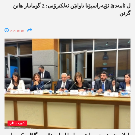
ل ئامەدێ ئۆپەراسیۆنا تاوانێن ئەلکترۆنی: 2 گومانبار ھاتن
گرتن
2026-08-08
کوردستان