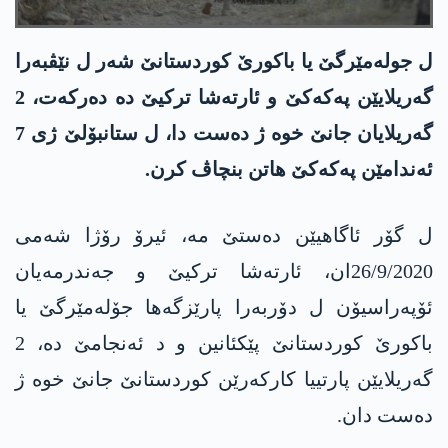
ل جوله‌مێرگێ یا باكورێ كوردستانێ شه‌ر ل نێڤبه‌را
گه‌ریلایێن په‌كه‌كێ و ئارته‌شا تركیێ ده‌ ده‌ركه‌ت، 2
گه‌ریلایان جانێ خوه‌ ژ ده‌ست دا، ل ستانبۆلێ ژی 7
ئه‌ندامێن په‌كه‌كێ هاتن بنچاڤ كرن.
ل گۆر ئاگاهیێن ده‌ستێ مه‌، ئیرۆ رۆژا شه‌می
26/9/2020ان، ئارته‌شا تركیێ و جه‌ندرمه‌یان
ئۆپه‌راسیۆن ل دۆربه‌را پارێزگه‌ها جۆله‌مێرگێ یا
باكورێ كوردستانێ پێكئانین و د ئه‌نجامێ ده‌، 2
گه‌ریلایێن پارتییا كاركه‌رێن كوردستانێ جانێ خوه‌ ژ
ده‌ست دان.