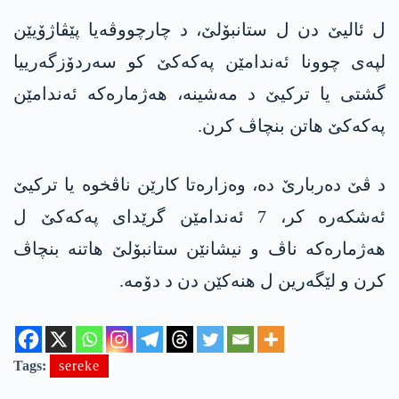
ل ئالیێ دن ل ستانبۆلێ، د چارچووڤه‌یا پێڤاژۆیێن
لپه‌ی چوونا ئه‌ندامێن په‌كه‌كێ كو سه‌ردۆزگه‌رییا
گشتی یا تركیێ د مه‌شینه‌، هه‌ژماره‌كه‌ ئه‌ندامێن
په‌كه‌كێ هاتن بنچاڤ كرن.
د ڤێ ده‌ربارێ ده‌، وه‌زاره‌تا كارێن ناڤخوه‌ یا تركیێ
ئه‌شكه‌ره‌ كر، 7 ئه‌ندامێن گرێدای په‌كه‌كێ ل
هه‌ژماره‌كه‌ ناڤ و نیشانێن ستانبۆلێ هاتنه بنچاڤ
كرن و لێگه‌رین ل هنه‌كێن دن د دۆمه‌.
Tags:
sereke