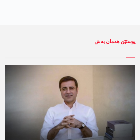
پوستێن ھەمان بەش