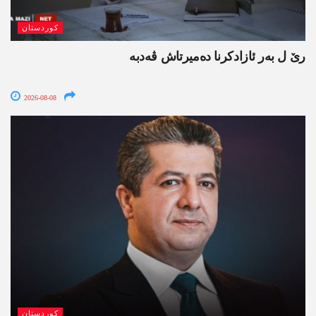
کوردستان
رێ ل بەر ئازادکرنا دەمیرتاش ڤەدبە
2026-08-08
کوردستان