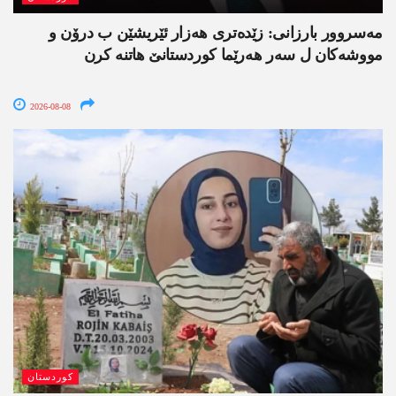
مەسروور بارزانی: زێدەتری ھەزار ئێریشێن ب درۆن و
مووشەکان ل سەر ھەرێما کوردستانێ ھاتنە کرن
2026-08-08
کوردستان