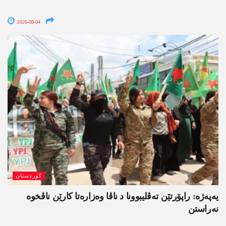
2026-08-04
کوردستان
یەپەژە: راپۆرتێن تەڤلیبوونا د ناڤا وەزارەتا کارێن ناڤخوە
نەراستن