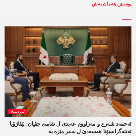
پوستێن ھەمان بەش
کوردستان
ئەحمەد شەرع و مەزلووم عەبدی ل شامێ جڤیان: پێڤاژۆیا
ئەنتەگراسیۆنا ھەسەدێ ل سەر مێزە یە