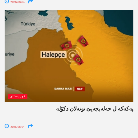
2026-08-04
کوردستان
پەکەکە ل حەلەبجەیێ تونەلان دکۆلە
2026-08-04