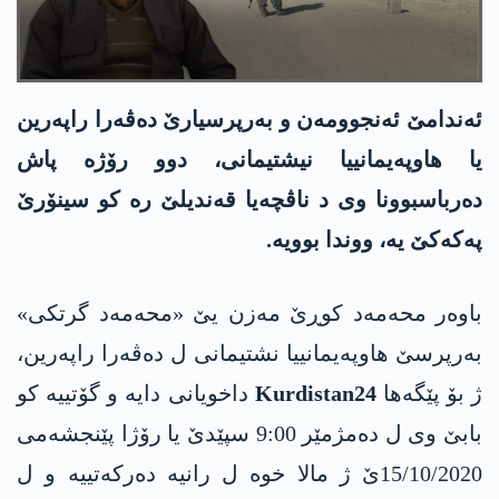
ئه‌ندامێ ئه‌نجوومه‌ن و به‌رپرسیارێ ده‌ڤه‌را راپه‌رین
یا هاوپه‌یمانییا نیشتیمانی، دوو رۆژه‌ پاش
ده‌رباسبوونا وی د ناڤچه‌یا قه‌ندیلێ ره‌ كو سینۆرێ
په‌كه‌كێ یه‌، ووندا بوویه‌.
باوه‌ر محه‌مه‌د كوڕێ مه‌زن یێ «محه‌مه‌د گرتكی»
به‌رپرسێ هاوپه‌یمانییا نشتیمانی ل ده‌ڤه‌را راپه‌رین،
ژ بۆ پێگه‌ها
Kurdistan24
داخویانی دایه‌ و گۆتییه‌ كو
بابێ وی ل ده‌مژمێر 9:00 سپێدێ یا رۆژا پێنجشه‌می
15/10/2020ێ ژ مالا خوه‌ ل رانیه‌ ده‌ركه‌تییه‌ و ل