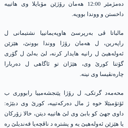
ده‌مژمێر 12:00 هه‌مان رۆژێن مۆبایلا وی هاتییه‌
داخستن و ووندا بوویه‌.
مالباتا ڤی به‌رپرسێ هاوپه‌یمانییا نشتیمانی ل
راپه‌رین، ل هه‌مان رۆژا ووندا بوونێ، هێزێن
ئه‌وله‌هیێ ل رانیه‌ هایدار كرنه‌، لێ به‌لێ ل گۆری
گۆتنا كورێ وی، هێژان تو ئاگاهی ل ده‌ربارا
چاره‌نڤیسا وی نینه‌.
محه‌مه‌د گرتكی، ل رۆژا پێنجشه‌مییا رابووری ب
ئۆتۆمبێلا خوه‌ ژ مال ده‌ركه‌تییه‌، كورێ وی دبێژه‌:
داوی جهێ كو بابێ وی لێ هاتییه‌ دیتن، خالا زۆركان
یا هێزێن ئه‌وله‌هیێ یه‌ و پشتره‌ د ناڤچه‌یا قه‌ندیلێ ره‌