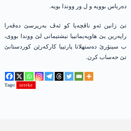
ده‌رباس بوویه‌ و ل ور ووندا بویه‌.
تێ زانین ئه‌و ناڤچه‌یا كو ئه‌ڤ به‌رپرسێ ده‌ڤه‌را
راپه‌رین یێ هاوپه‌یمانییا نیشتیمانی لێ ووندا بووی،
ب سینۆرێ ده‌ستهلاتا پارتییا كاركه‌رێن كوردستانێ
تێ حه‌ساب كرن.
Tags:
sereke