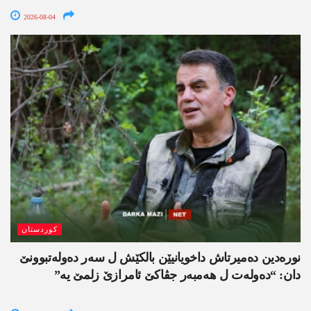
2026-08-04
کوردستان
نورەدین دەمیرتاش داخویانیێن بالکێش ل سەر دەولەتبوونێ
دان: “دەولەت ل ھەمبەر جڤاکێ ئامرازێ زلمێ یە”