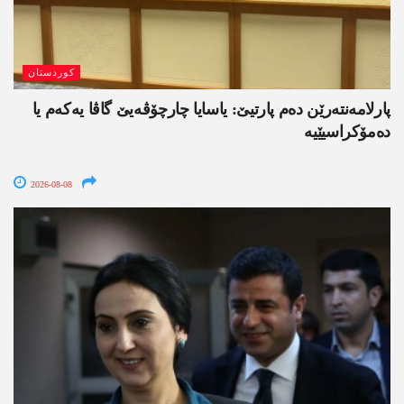
کوردستان
پارلامەنتەرێن دەم پارتیێ: یاسایا چارچۆڤەیێ گاڤا یەکەم یا
دەمۆکراسیێیە
2026-08-08