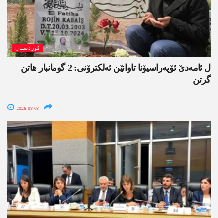
کوردستان
ل ئامەدێ ئۆپەراسیۆنا تاوانێن ئەلکترۆنی: 2 گومانبار ھاتن
گرتن
2026-08-08