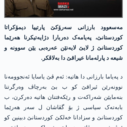
مەسعوود بارزانی سەرۆکێ پارتییا دیمۆکراتا
کوردستانێ، پەیامەک دەربارا دژایەتیکرنا هەرێما
کوردستانێ ژ لایێ لایەنێن عەرەبی یێن سوونە و
شیعە د پارلەمانا عیراقێ دا بەلاڤکر.
د پەیاما بارزانی دا هاتیە: ئەم ڤێ یاسایا ئەنجوومەنا
نوونەرێن ئیراقێ کو ب بێ بەرچاڤ وەرگرتنا
بنەمایێن شەراکەت و رێکەفتنان هاتیە دەرکرن، ب
بابەتەک سیاسی ژ بۆ گڤاشان ل سەر هەرێما
کوردستانێ و سزادانا خەلکێ کوردستانێ دبینین کو