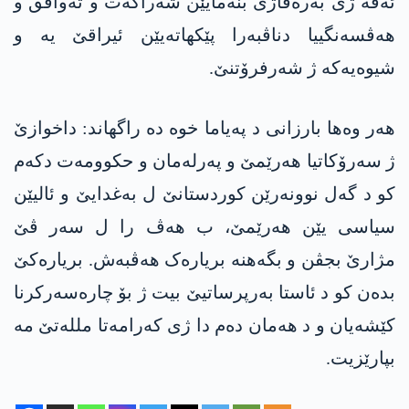
ئەڤە ژی بەرەڤاژی بنەمایێن شەراکەت و تەوافق و
هەڤسەنگییا دناڤبەرا پێکهاتەیێن ئیراقێ یە و
شیوەیەکە ژ شەرفرۆتنێ.
هەر وەها بارزانی د پەیاما خوە دە راگهاند: داخوازێ
ژ سەرۆکاتیا هەرێمێ و پەرلەمان و حکوومەت دکەم
کو د گەل نوونەرێن کوردستانێ ل بەغدایێ و ئالیێن
سیاسی یێن هەرێمێ، ب هەڤ را ل سەر ڤێ
مژارێ بجڤن و بگەهنە بریارەک هەڤبەش. بریارەکێ
بدەن کو د ئاستا بەرپرساتیێ بیت ژ بۆ چارەسەرکرنا
کێشەیان و د هەمان دەم دا ژی کەرامەتا مللەتێ مە
بپارێزیت.