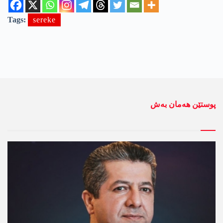
Tags:
sereke
پوستێن ھەمان بەش