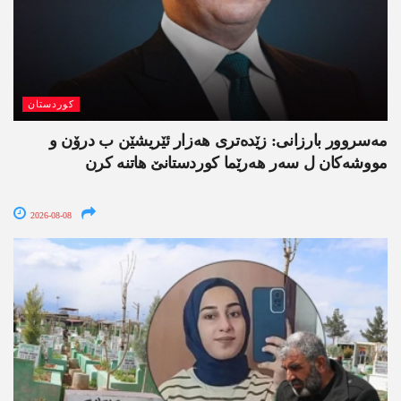
کوردستان
مەسروور بارزانی: زێدەتری ھەزار ئێریشێن ب درۆن و
مووشەکان ل سەر ھەرێما کوردستانێ ھاتنە کرن
2026-08-08