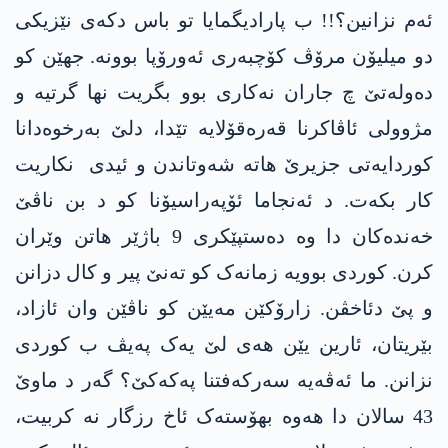
ئەم نزانین؟!! ب پارادیگمایا تو باس دکەی نێزیکی
دو میلیۆن مرۆڤ کۆچبەری ئەورۆپا بوونە. جھێن کو
دەولەتێ چ جاران نەکاری بوو بگریت نها گرتیە و
مژوولی ئاڤاکرنا قەرەقۆلایە تێدا، دلێ بەرخوەدانا
کوردایەتی جزیرێ ھاتە شەوتاندن و ئیدی نکاریت
کار بکەت. د ئەنجاما ئۆپەراسیۆنا کو د بن ناڤێ
خەندەکان دا وە دەستپێکری 9 باژێر ھاتن وێران
کرن. کوردی بوویە زمانەک کو تەنێ پیر و کال دزانن
و پێ دئاخڤن. زارۆکێن مەیێن کو ناڤێن وان ئازاد،
بێریتان، ئارین یێن هەی لێ یەک پەیڤ ب کوردی
نزانن. ما ئەڤەیە سەرکەفتنا پەکەکێ؟ گەر د ماوێ
43 سالان دا هەوە بھۆستەک ئاخ رزگار نە کربیت،