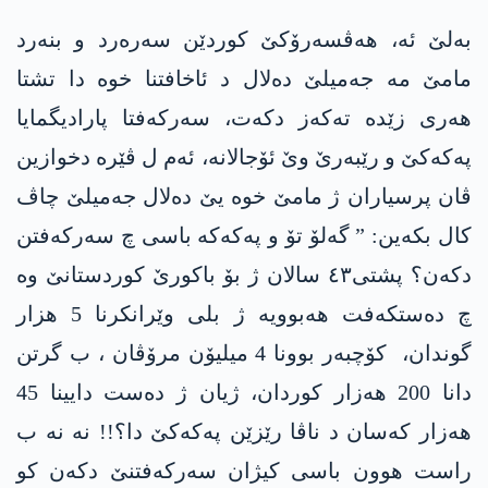
بەلێ ئە، ھەڤسەرۆکێ کوردێن سەرەرد و بنەرد
مامێ مە جەمیلێ دەلال د ئاخافتنا خوە دا تشتا
هەری زێدە تەکەز دکەت، سەرکەفتا پارادیگمایا
پەکەکێ و رێبەرێ وێ ئۆجالانە، ئەم ل ڤێرە دخوازین
ڤان پرسیاران ژ مامێ خوە یێ دەلال جەمیلێ چاڤ
کال بکەین: ” گەلۆ تۆ و پەکەکە باسی چ سەرکەفتن
دکەن؟ پشتی٤٣ سالان ژ بۆ باکورێ کوردستانێ وە
چ دەستکەفت هەبوویە ژ بلی وێرانکرنا 5 ھزار
گوندان، کۆچبەر بوونا 4 میلیۆن مرۆڤان ، ب گرتن
دانا 200 ھەزار کوردان، ژیان ژ دەست دایینا 45
هەزار کەسان د ناڤا رێزێن پەکەکێ دا؟!! نە نە ب
راست هوون باسی کیژان سەرکەفتنێ دکەن کو