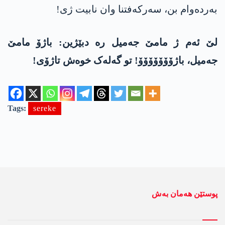
بەردەوام بن، سەرکەفتنا وان نابیت ژی!
لێ ئەم ژ مامێ جەمیل رە دبێژین: باژۆ مامێ
جەمیل، باژۆۆۆۆۆۆۆ! تو گەلەک خوەش تاژۆی!
Tags:
sereke
پوستێن ھەمان بەش