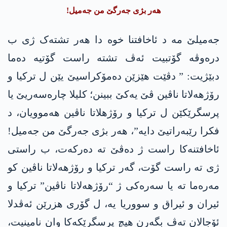
هەر بژی جەرگێ من جەمیل!
جەمیلێ مە د ئاخافتنا خوە دا هەر تشتەک ژی ب
درەوڤە گۆتبیت ئەڤ تشتە راست گۆتیە دەما
دبێژیت: ” دڤێت ھێزێن دەمۆکراسیێ یێن ل ترکیا و
رۆژھەلاتا ناڤین ڤێ یەکێ ببینن؛ کلیلا چارەسەریێ یا
پرسگرێکێن ل ترکیا و رۆژھلاتا ناڤین ھەموویان، د
فکرا رێبەراتیێ دایە”، هەر بژی جەرگێ من جەمیل!
ئاخافتنەکا راست ژ دەڤێ تە دەرکەت، ب راستی
ژی تە راست گۆت، گەر ترکیا و رۆژهەلاتا ناڤین کو
مەرەما تە یا سەرەکی ژ “رۆژهەلاتا ناڤین” ترکیا و
ئیران و ئیراق و سووریا یە، ل گۆری هزرێن ئەڤدلا
ئۆجالان تەڤ بگەرن هیچ پرسگرێکەکا وان نامینیت،