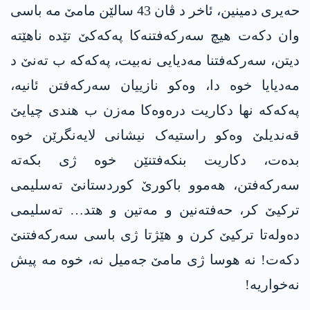
حەیری دمینین، ئاخر د ڤان 43 سالێن مامێ مە باسی
وان دکەت هیچ سەرکەفتنەکا پەکەکێ تێدە ناهێتە
دیتن، سەرکەفتنا مەدیایی نەبیت، پەکەکە ب تەنێ د
مەدیایا خوە دا، وەکو نازییان سەرکەفتن ئانیە،
پەکەکە نها دکاریت درەوەکا مەزن ب هندی چیایێ
قەندیلێ وەکو راستیەک نیشانی لایەنگرێن خوە
بدەت، دکاریت بنکەفتنێن خوە ژی بکەتە
سەرکەفتن، هەموو باکورێ کوردستانێ تەسلیمی
ترکیێ کر، حەفتەنین و مەتین و هتد… تەسلیمی
دەولەتا ترکیێ کرن و هێژتا ژی باسی سەرکەفتنێ
دکەت! نە هوسا ژی مامێ جەمیل نە، خوە مە پیش
نەخواریە!