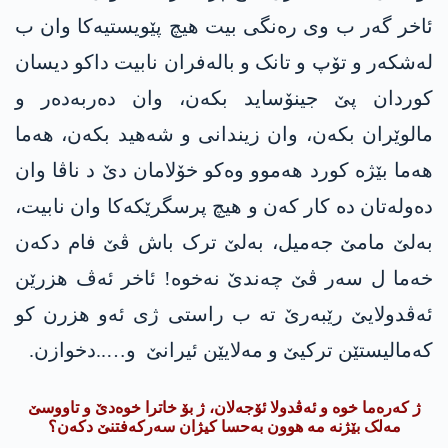
ئاخر گەر ب وی رەنگی بیت هیچ پێویستیەکا وان ب
لەشکەر و تۆپ و تانک و بالەفران نابیت داکو دیسان
کوردان پێ جینۆساید بکەن، وان دەربەدەر و
مالوێران بکەن، وان زیندانی و شەهید بکەن، هەما
هەما بێژە کورد هەموو وەکو خۆلامان دێ د ناڤا وان
دەولەتان دە کار کەن و هیچ پرسگرێکەکا وان نابیت،
بەلێ مامێ جەمیل، بەلێ ترک باش ڤێ فام دکەن
خەما ل سەر ڤێ چەندێ نەخوە! ئاخر ئەڤ هزرێن
ئەڤدولایێ رێبەرێ تە ب راستی ژی ئەو هزرن کو
کەمالیستێن ترکیێ و مەلایێن ئیرانێ و…..دخوازن.
ژ کەرەما خوە و ئەڤدولا ئۆجەلان، ژ بۆ خاترا خوەدێ و تاووسێ
مەلک بێژنە مە هوون بەحسا کیژان سەرکەفتنێ دکەن؟