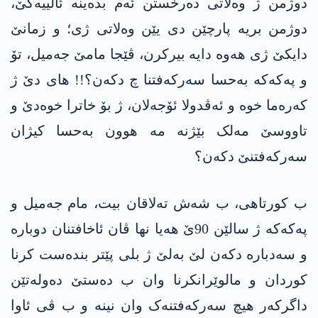
دوژمن ژ وەلاتی دەرخستن ئەم بدەینە ئالییەکێ،
دوژمن بریە پارچێن دی یێن وەلاتی ژی؛ و زمانێ
دایکێ ژی هەوە دایە بیرکرن، ڤێجا مامێ جەمیل، تۆ
و پەکەکە بەحسا سەرکەفتنا چ دکەن؟!! های دێ ژ
کەرەما خوە و ئەڤدولا ئۆجەلان، ژ بۆ خاترا خوەدێ و
تاووسێ مەلک بێژنە مە هوون بەحسا کیژان
سەرکەفتنێ دکەن؟
ب کورتاهی، ب شەش تەلاقان بیت، مام جەمیل و
پەکەکە ژ سالێن 90ێ هەیا نها ڤان ئاخافتنان دوبارە
و سەدبارە دکەن لێ بەلێ ژ بلی پێتر بندەست کرنا
کوردان و مالوێرانکرنا وان ب دەستێ دەولەتێن
داگرکەر هیچ سەرکەفتنەک وان نینە و ب ڤی ئاوا