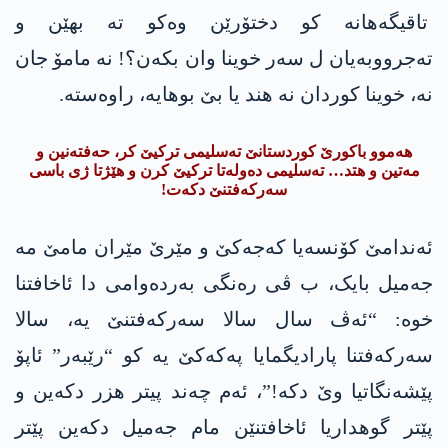
تاقیگەهانە کو دختۆرێن وەکو تە بهێن و
تەجرووبەیان ل سەر خوینا وان بکەن؟! نە مامۆ جان
نە، خوینا کوردان نە هند یا بێ بوهایە، راوەستە.
هەموو باکورێ کوردستانێ تەسلیمی ترکیێ کر، حەفتەنین و
مەتین و هتد… تەسلیمی دەولەتا ترکیێ کرن و هێژتا ژی باسی
سەرکەفتنێ دکەت!
ئەندامێ کۆنسەیا کەجەکێ و مێرێ مێران مامێ مە
جەمیل بایک، ب ڤی رەنگی بەردەوامی دا ئاخافتنا
خوە: “ئەڤ سال سالا سەرکەفتنێ یە، سالا
سەرکەفتنا پارادیگمایا پەکەکێ یە کو “رێبەر” ئاپۆ
پێشەنگاتیا وێ دکە!”، ئەم چەند پیتر هزر دکەین و
پێتر گوهداریا ئاخافتنێن مام جەمیل دکەین پێتر