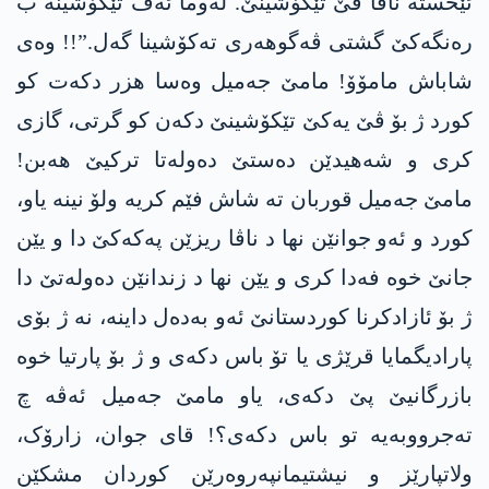
ئێخستە ناڤا ڤێ تێکۆشینێ. لەوما ئەڤ تێکۆشینە ب
رەنگەکێ گشتی ڤەگوھەری تەکۆشینا گەل.”!! وەی
شاباش مامۆۆ! مامێ جەمیل وەسا هزر دکەت کو
کورد ژ بۆ ڤێ یەکێ تێکۆشینێ دکەن کو گرتی، گازی
کری و شەهیدێن دەستێ دەولەتا ترکیێ هەبن!
مامێ جەمیل قوربان تە شاش فێم کریە ولۆ نینە یاو،
کورد و ئەو جوانێن نها د ناڤا ریزێن پەکەکێ دا و یێن
جانێ خوە فەدا کری و یێن نها د زندانێن دەولەتێ دا
ژ بۆ ئازادکرنا کوردستانێ ئەو بەدەل داینە، نە ژ بۆی
پارادیگمایا قرێژی یا تۆ باس دکەی و ژ بۆ پارتیا خوە
بازرگانیێ پێ دکەی، یاو مامێ جەمیل ئەڤە چ
تەجرووبەیە تو باس دکەی؟! قای جوان، زارۆک،
ولاتپارێز و نیشتیمانپەروەرێن کوردان مشکێن