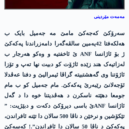
مەمەت مێردینی
سەرۆکێ کەجەکێ مامێ مە جەمیل بایک ب
هەلکەفتا 42یەمین سالڤەگەرا دامەزراندنا پەکەکێ
ژ بۆ ئاژانسا ANF ێ ئاخفتیە و وەکو هەرجار ب
لەزاتیەک هند زێدە ئاژۆت کو دبیت نها تەپ و تۆزا
ئاژۆتنا وی گەهشتبیتە گراڤا ئیمرالیێ و دفنا عەڤدلا
ئۆجەلانێ رێبەرێ پەکەکێ. مام جەمیل کو ب مام
جومعا دهێتە ناسکرن د هەڤدیتنا خوە دا د گەل
ئاژانسا ANFێ باسی دیرۆکێ دکەت و دبێژیت: ”
تێکۆشین و نرخێن د ناڤا 500 سالان دا تێنە ئافراندن،
پەکەکێ د ناڤا 50 سالان دا ئافراندن”.! کەسەکێ