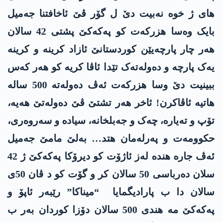
های ژ خوە نەبیت دێ ل گۆر ڤێ ئاخافتنا جەمیل
بایک وەسا هزرکەت کو پەکەکێ پشتی 42 سالان
هەر چار پارچەیێن کوردستانێ ئازاد کرینە و کرینە
یەک پارچە و دەولەتەک تێدا ئاڤا کریە کو هەر کەس
ببینیت دێ وسا هزرکەت ئەڤ دەولەتە 500 سالە
هاتیە ئاڤاکرن! ئاخر هەر تشتێ ڤێ دەولەتێ هەیە،
تۆپ و تەیارە، چەک و جەبلخانە، سیادە و سەروەری،
حکوومەت و پەرلەمان هتد… بەلێ مامێ جەمیل
ئەڤ جارە هندە لەز ئاژۆت کو دیرۆکا پەکەکێ ژ 42
سلان دەرباسی 50 سالان کر و گۆت کو د ڤان 50ی
سالان دا ب پارادیگمایا “میناکا” رێبەر ئاپۆ و
پەکەکێ مە هندی 500 سالان دۆزا کوردان بەر ب