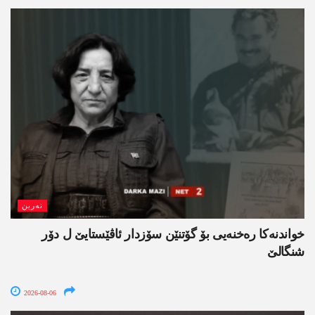
نەرین
خواندنه‌كا رەخنەیی بۆ گۆتنێن سۆزدار ئاڤێستایێ ل دۆر
شنگالێ
2026-08-06