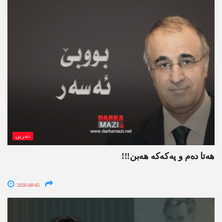
نەرین
ھەتا دەم و پەکەکە ھەبن!!!
2026-08-05