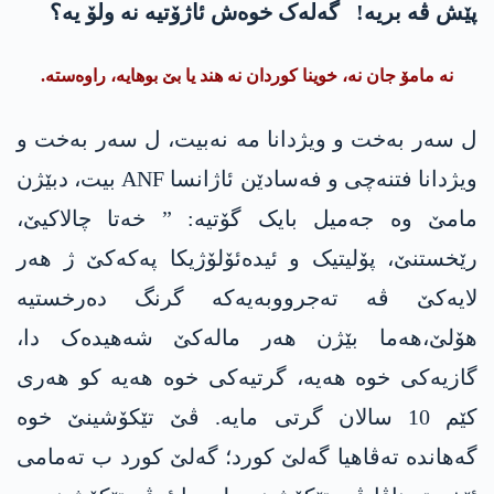
پێش ڤە بریە! گەلەک خوەش ئاژۆتیە نە ولۆ یە؟
نە مامۆ جان نە، خوینا کوردان نە هند یا بێ بوهایە، راوەستە.
ل سەر بەخت و ویژدانا مە نەبیت، ل سەر بەخت و
ویژدانا فتنەچی و فەسادێن ئاژانسا ANF بیت، دبێژن
مامێ وە جەمیل بایک گۆتیە: ” خەتا چالاکیێ،
رێخستنێ، پۆلیتیک و ئیدەئۆلۆژیکا پەکەکێ ژ ھەر
لایەکێ ڤە تەجرووبەیەکە گرنگ دەرخستیە
هۆلێ،ھەما بێژن ھەر مالەکێ شەھیدەک دا،
گازیەکی خوە ھەیە، گرتیەکی خوە ھەیە کو ھەری
کێم 10 سالان گرتی مایە. ڤێ تێکۆشینێ خوە
گەھاندە تەڤاھیا گەلێ کورد؛ گەلێ کورد ب تەمامی