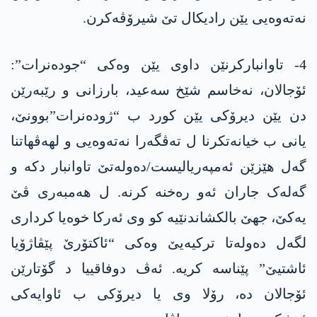
نەتەوەیی یێن رادیکال تێ شیرۆڤەکرن.
4- تاوانبارکرنێن داوی یێن وەکی “جودەنرات”:
ئۆجالان، نەخاسم شێخ سەعید، بارزانی و رێبەرێن
دن یێن دیرۆکی یێن کورد ب “ژودەنرات”بوونێ،
یانی ب خیانەتکرنا ل تەڤگەرا نەتەوەیی و لھەڤھاتنا
گەل ھێزێن ئەمپەریالیست/دەولەتێ تاوانبار دکە و
گەلەک جاران ئەو رەخنە کرنە. ل ھەمبەری ڤێ
یەکێ، جھێ بالکشاندنێیە کو وی ئەرکا خوەیا کرداری
لگەل دەولەتا ترکیەیێ وەکی “ئاکتۆرێ پێڤاژۆیا
ئاشتیێ” پێناسە کریە. ئەڤ دوفاقییا د گۆتارێن
ئۆجالان دە، رۆلا وی یا دیرۆکی ب ئاوایەکی