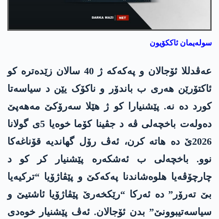
سولەیمان ئاککۆیون
عەڤدللا ئۆجالان و پەکەکە ژ 40 سالان زێدەترە کو
ئاکتۆرێن ھەری ب باندۆر و ناکۆک یێن د سیاسەتا
کورد دە نە. پێشنیارا کو ژ ھێلا سەرۆکێ مەھەپێ
دەولەت باخچەلی ڤە د جڤینا کۆما خوەیا 5ی گولانا
2026ێ دە ھاتە کرن، ئەڤ رۆل گھاندیە قۆناغەکا
نوو. باخچەلی ب ئەشکەرە پێشنیار کر کو د
چارچۆڤەیا ھلوەشاندنا پەکەکێ و پێڤاژۆیا “ترکیەیا
بێ تەرۆر” دە ئەرکا “رێکخەرێ پێڤاژۆیا ئاشتیێ و
سیاسەتیبوونێ” بدن ئۆجالان. ئەڤ پێشنیار خوەدی