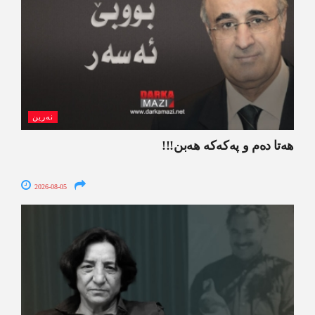
نەرین
ھەتا دەم و پەکەکە ھەبن!!!
2026-08-05