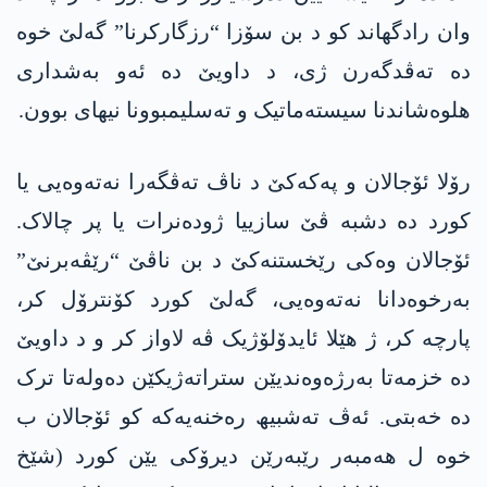
وان رادگھاند کو د بن سۆزا “رزگارکرنا” گەلێ خوە
دە تەڤدگەرن ژی، د داویێ دە ئەو بەشداری
ھلوەشاندنا سیستەماتیک و تەسلیمبوونا نیھای بوون.
رۆلا ئۆجالان و پەکەکێ د ناڤ تەڤگەرا نەتەوەیی یا
کورد دە دشبە ڤێ سازییا ژودەنرات یا پر چالاک.
ئۆجالان وەکی رێخستنەکێ د بن ناڤێ “رێڤەبرنێ”
بەرخوەدانا نەتەوەیی، گەلێ کورد کۆنترۆل کر،
پارچە کر، ژ ھێلا ئایدۆلۆژیک ڤە لاواز کر و د داویێ
دە خزمەتا بەرژەوەندیێن ستراتەژیکێن دەولەتا ترک
دە خەبتی. ئەڤ تەشبیھ رەخنەیەکە کو ئۆجالان ب
خوە ل ھەمبەر رێبەرێن دیرۆکی یێن کورد (شێخ