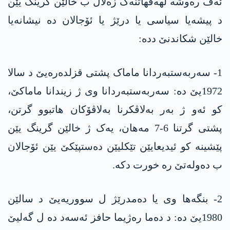
ئەڤ رەوشە لھەڤھاتنەک زەلال ب خالێن گرینگ یێن
د پیشەیا سیاسی یا درێژ یا ئۆجالان دە نیشانەیا
خالێن شکاندنێ ددە:
1- سەربەستبەردانا ماماک پشتی قزلدەرەیێ د سالا
1972یێ دە: سەربەستبەردانا وی ژ زیندانا ماماکێ،
کو ئەو ژ بەر بەلاڤکرنا بەلاڤۆکان ھاتبوو گرتن،
پشتی گرتنا 6-7 مەھان، یەک ژ خالێن گرینگ یێن
پێشینە کو ئیدیعایێن تێکلیێن دەستپێکێ یێن ئۆجالان
ب دەولەتێ رە خورت دکە.
2- بنگەھا وی یا دەمدرێژ ل سووریەیێ د سالێن
1980یێ دە: د دەما رەژیما حافز ئەسەد دە ل گەلیێ