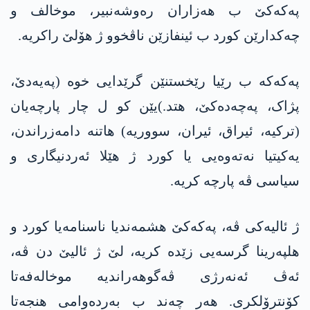
پەکەکێ ب ھەزاران رەوشەنبیر، موخالف و
چەکدارێن کورد ب ئینفازێن ناڤخوو ژ ھۆلێ راکریە.
پەکەکە ب رێیا رێخستنێن گرێدایی خوە (پەیەدێ،
پژاک، پەچەدەکێ، ھتد.)یێن کو ل چار پارچەیان
(ترکیە، ئیراق، ئیران، سووریە) ھاتنە دامەزراندن،
یەکیتیا نەتەوەیی یا کورد ژ ھێلا ئەردنیگاری و
سیاسی ڤە پارچە کریە.
ژ ئالیەکی ڤە، پەکەکێ ھشمەندیا ناسنامەیا کورد و
ھلپەرینا گرسەیی زێدە کریە، لێ ژ ئالیێ دن ڤە،
ئەڤ ئەنەرژی ڤەگوھەراندیە موخالەفەتا
کۆنترۆلکری. ھەر چەند ب بەردەوامی ھنجەتا