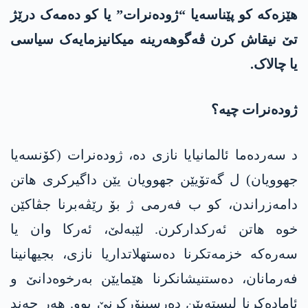
ھێزەکە کو پێناسەیا “ژودەنرات” یا کو دەمەک درێژ
تێ نیقاش کرن ڤەگوھەرینە میکانیزمایەک سیاسی
یا چالاک.
ژودەنرات چیە؟
د سەردەما ئالمانیایا نازی دە، ژودەنرات (کۆنسەیا
جھوویان) ل گەتۆیێن جھوویان یێن داگیرکری ھاتن
دامەزراندن، کو ب فەرمی ژ بۆ رێڤەبرنا جڤاکێن
خوە ھاتن ئەرکدارکرن. لێبەلێ، ئەرکا وان یا
سەرەکە خزمەتکرنا دەستھلاتداریا نازی، بجیھانینا
فەرمانان، دەستنیشانکرنا ھێمایێن بەرخوەدانێ و
ئامادەکرنا لیستەیێن دەرسینۆرکرنێ بوو. ھەر چەند