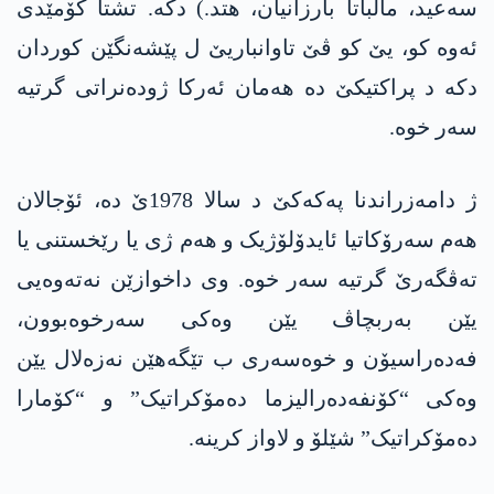
سەعید، مالباتا بارزانیان، ھتد.) دکە. تشتا کۆمێدی
ئەوە کو، یێ کو ڤێ تاوانباریێ ل پێشەنگێن کوردان
دکە د پراکتیکێ دە ھەمان ئەرکا ژودەنراتی گرتیە
سەر خوە.
ژ دامەزراندنا پەکەکێ د سالا 1978ێ دە، ئۆجالان
ھەم سەرۆکاتیا ئایدۆلۆژیک و ھەم ژی یا رێخستنی یا
تەڤگەرێ گرتیە سەر خوە. وی داخوازێن نەتەوەیی
یێن بەربچاڤ یێن وەکی سەرخوەبوون،
فەدەراسیۆن و خوەسەری ب تێگەھێن نەزەلال یێن
وەکی “کۆنفەدەرالیزما دەمۆکراتیک” و “کۆمارا
دەمۆکراتیک” شێلۆ و لاواز کرینە.