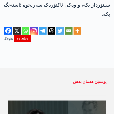
سینۆردار بکە، و وەکی ئاکتۆرەک سەربخوە ئاستەنگ
بکە.
Tags:
sereke
پوستێن ھەمان بەش