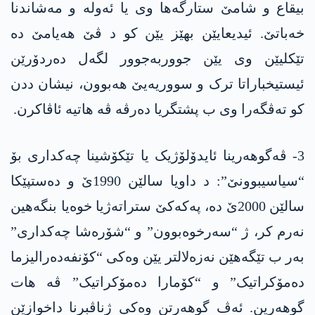
بیقاع و شامێ ستارگەھا وی یا ئەولە و مەشاندنا
خەباتێ. ئیدیعایێن بھێز یێن کو د ڤێ ھەیامێ دە
تێکلیێن وی یێن جووربەجوور لگەل دەردۆرێن
ئیستیخباراتا ترک و سووریەیێ ھەبوون، نیشان ددن
کو تەڤگەرا وی ب پشتگریا دەرڤە ڤە ھاتیە ئاڤاکرن.
3- ڤەگوھەرینا ئایدۆلۆژیک یا تێکۆشینا چەکداری بۆ
“سیاسیبوونێ”: د داویا سالێن 1990ێ و دەستپێکا
سالێن 2000ێ دە، پەکەکێ ستراتەژیا خوەیا بنگەھین
نەرم کر، ژ “سەرخوەبوون” و “شۆرەشا چەکداری”
بەر ب تێگەھێن نەزەلالتر یێن وەکی “کۆنفەدەرالیزما
دەمۆکراتیک” و “کۆمارا دەمۆکراتیک” ڤە هات
گوهەرین. ئەڤ گوھەرتن وەکی ژناڤبرنا داخوازێن