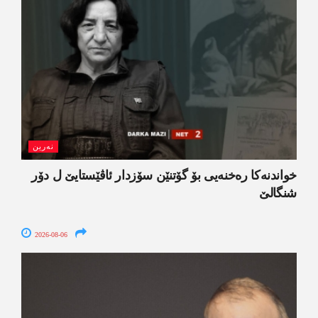
نەرین
خواندنه‌كا رەخنەیی بۆ گۆتنێن سۆزدار ئاڤێستایێ ل دۆر
شنگالێ
2026-08-06