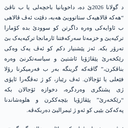
د گولانا 2026ێ دە، داخویانیا باخچەلی یا ب ناڤێ
“ھەکە ڤالاھیەک ستاتوویێ ھەبە، دڤێت ئەڤ ڤالاھی
ب ئاوایەکی وەرە داگرتن کو سوودێ بدە کۆمارا
ترکیەیێ و خزمەتا سەرکەفتنا ئارمانجا ترکیەیەک بێ
تەرۆر بکە. ئەز پێشنیار دکم کو ئەڤ یەک وەکی
رێکخەرێ پێڤاژۆیا ئاشتیێ و سیاسەتکرنێ وەرە
بناڤکرن،” گاڤەکە گرینگە بەر ب فەرمیکرنا رۆلا
فێعلی یا ئۆجالان. ئەڤ رێباز، کو ژ تەڤگەرا ئاپۆی
ژی پشتگری وەردگرە، دخوازە ئۆجالان بکە
“رێکخەرێ” پێڤاژۆیا بێچەککرن و ھلوەشاندنا
پەکەکێ بێیی کو ئەو ژ ئیمرالیێ دەربکەڤە.