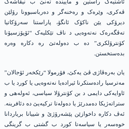
ئاشتیەک راستین و ماییندە تەنێ ب نیقاشەک
ڤەکری، وێرەک و رەخنەگر و دەرباسبوونا رۆلێن
دیرۆکی یێن ناکۆک ئانگۆ، پاراستنا سەرۆکاتیا
تەڤگەرەک نەتەوەیی د ناڤ تێکلیەک “ئۆپۆزسیۆنا
کۆنترۆلکری” دە ب دەولەتێ رە دکارە وەرە
بدەستخستن.
یان بەرەڤاژی ڤێ یەکێ، فۆرمولا “رێکخەر ئۆجالان”
مەترسیا رادەستکرنا ئیرادەیا نەتەوەیی یا کورد یا ب
ئاوایەکی دایمی د بن کۆنترۆلا سیاسی، ئەولەھی و
ستراتەژیکا دەمدرێژ یا دەولەتا ترکیەیێ دە دئافرینە.
ئەڤ دکارە داخوازێن پێشەرۆژێ و شییانا بریاردانا
خوەسەر یا سیاسەتا کورد ب گشتی ب گرینگی