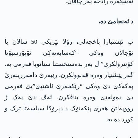
ئەشکەرە رادخە بەر چاڤان.
د ئەنجامێ دە،
ب پێشنیارا باخچەلی، رۆلا نێزیکی 50 سالان یا
ئۆجالان وەکی “کەسایەتەکی ئۆپۆزسیۆنا
کۆنترۆلکری” ل بەر بدەستخستنا ستاتویا فەرمی یە.
گەر پێشنیار وەرە قەبوولکرن، رێبەرێ دامەزرینەرێ
پەکەکێ دێ وەکی “رێکخەرێ ئاشتیێ”یێ فەرمی
یێ دەولەتێ وەرە بناڤکرن. ئەڤ دێ یەک ژ
رووپەلێن ھەری پێکەنۆک د دیرۆکا سیاسەتا ترک و
کورد دە بە.