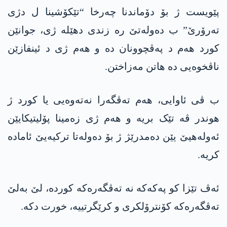
پێویست ژ بۆ دۆماندنا چەرخا “تێکۆشینا ل دژی
تەرۆرێ” ب دەولەتێ رە زندی دھێلە ژی، جوانێن
کورد ھەم د پەڤچوونان دە و ھەم ژی د ئینفازێن
ناڤخوەیی دە ھاتن مەزاختن.
ب ڤی ئاوایی، ھەم تەڤگەرا نەتەوەیی یا کورد ژ
ھوندر ڤە تێک بریە و ھەم ژی زەمینا پۆلیتیکایێن
ئەولەھیێ یێن دەمدرێژ ژ بۆ دەولەتا ترکیەیێ ئامادە
کریە.
ئەڤ تێزا کو پەکەکە نە تەڤگەرەکە کوردە، لێ بەلێ
تەڤگەرەکە کۆنترۆلکری و کرێگرتییە، خورت دکە.