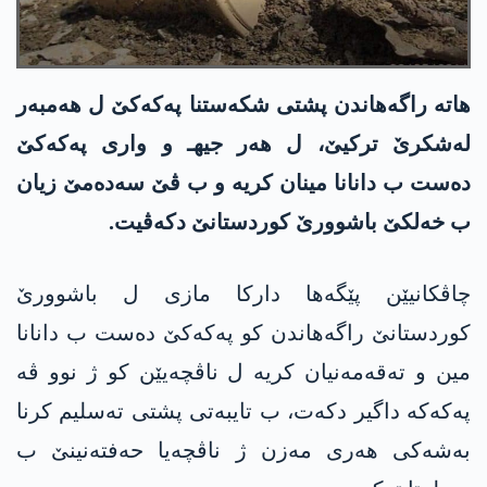
هاتە راگەهاندن پشتی شکەستنا پەکەکێ ل هەمبەر
لەشکرێ ترکیێ، ل هەر جیهـ و واری پەکەکێ
دەست ب دانانا مینان کریە و ب ڤێ سەدەمێ زیان
ب خەلکێ باشوورێ کوردستانێ دکەڤیت.
چاڤکانیێن پێگەها دارکا مازی ل باشوورێ
کوردستانێ راگەهاندن کو پەکەکێ دەست ب دانانا
مین و تەقەمەنیان کریە ل ناڤچەیێن کو ژ نوو ڤە
پەکەکە داگیر دکەت، ب تایبەتی پشتی تەسلیم کرنا
بەشەکی هەری مەزن ژ ناڤچەیا حەفتەنینێ ب