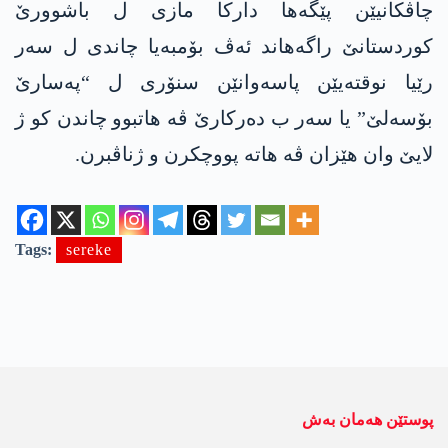
چاڤکانیێن پێگەها دارکا مازی ل باشوورێ
کوردستانێ راگەهاند ئەڤ بۆمبەیا چاندی ل سەر
رێیا نوقتەیێن پاسەوانێن سنۆری ل “پەسارێ
بۆسەلێ” یا سەر ب دەرکارێ ڤە هاتبوو چاندن کو ژ
لایێ وان هێزان ڤە هاتە پووچکرن و ژناڤبرن.
Tags:
sereke
پوستێن ھەمان بەش