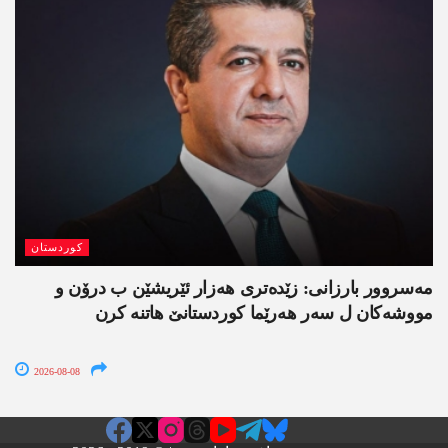
کوردستان
مەسروور بارزانی: زێدەتری ھەزار ئێریشێن ب درۆن و
مووشەکان ل سەر ھەرێما کوردستانێ ھاتنە کرن
2026-08-08