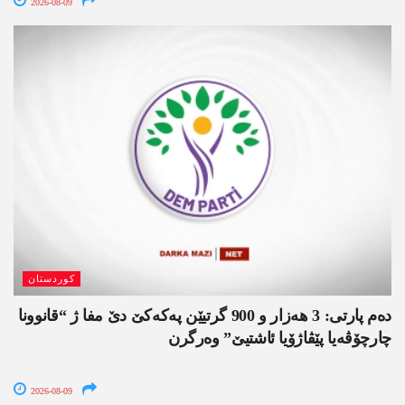
2026-08-09
کوردستان
دەم پارتی: 3 ھەزار و 900 گرتیێن پەکەکێ دێ مفا ژ “قانوونا
چارچۆڤەیا پێڤاژۆیا ئاشتیێ” وەرگرن
2026-08-09