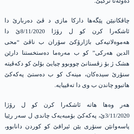
دەولەتا ترکیێ.
چاڤکانیێن پێگەها دارکا مازی د ڤێ دەربارێ دا
ئاشکەرا کرن کو ل رۆژا 8/11/2020ێ دا
هەموەلاتیەکی باژارۆکێ سۆران ب ناڤێ “محی
الدین هەرکی” کو ب مەرەما دەستخستنا دارێن
هشک ژ بۆ زڤستانێ چووبوو چیایێ بۆلێ کو دکەڤیتە
سنۆرێ سیدەکان، مینەک کو ب دەستێ پەکەکێ
هاتبوو چاندن ب وی دا تەقییایە.
هەر وەها هاتە ئاشکەرا کرن کو ل رۆژا
3/11/2020ێ، پەکەکێ بۆمبەیەک چاندی ل سەر رێیا
پاسەوانێن سنۆری یێن ئیراقێ کو کوردن دانابوو،