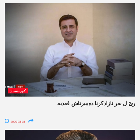
کوردستان
رێ ل بەر ئازادکرنا دەمیرتاش ڤەدبە
2026-08-08