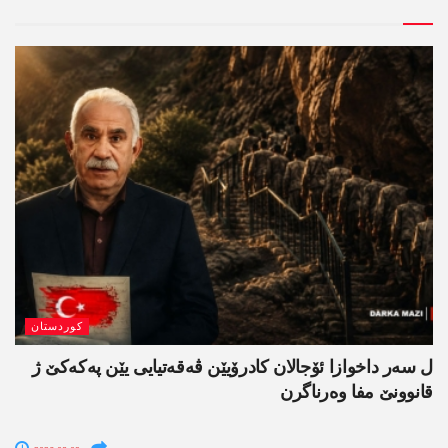
کوردستان
ل سەر داخوازا ئۆجالان کادرۆیێن ڤەقەتیایی یێن پەکەکێ ژ
قانوونێ مفا وەرناگرن