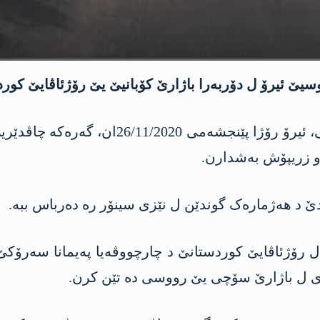
رووسیێ ئیرۆ ل دۆربه‌را باژارێ كۆبانیێ یێ رۆژئاڤایێ ك
ل گۆر ئاگاهیێن ده‌ستێ مه‌، ھێزێن رووسی و
 د ھەژمارەک گوندێن ل نێزی سینۆر رە دەرباس ببە.
ۆژئاڤایێ کوردستانێ د چارچووڤەیا په‌یمانا سەرۆکێ