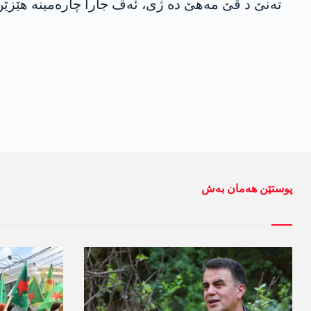
تەنێ د ڤێ مەھێ دە ژی، ئەڤ جارا چارەمینه‌ ھێز
پوستێن ھەمان بەش