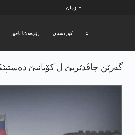
زمان
⌂
کوردستان
رۆژھەلاتا ناڤین
گەرێن چاڤدێریێ ل کۆبانیێ دەستپێ