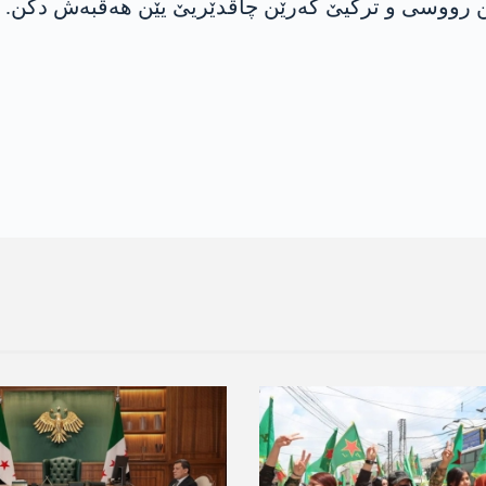
ێن رووسی و ترکیێ گەرێن چاڤدێریێ یێن ھەڤبەش دکن.