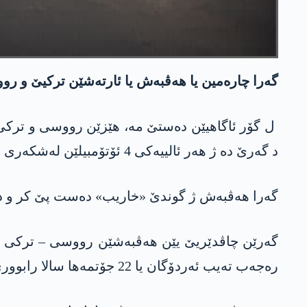
گه‌را چاره‌مین یا هه‌ڤبه‌ش یا ئارته‌شێن تركیێ و 
د گەرێ دە ژ ھەر ئالییەکی 4 ئۆتۆمبیلێن لەشکەری و زریپۆش بەشدارن.
گەرا ھەڤبەش ژ گوندێ «خاریب» دەست پێ کر و دێ
گەرێن چاڤدێریێ یێن ھەڤبەشێن رووسی – ترکی ل ر
رەجەب تەیب ئەردۆگان یا 22 جۆتمەھا سالا رابووری ل باژارێ سۆچی یێ رووسی دە تێن کرن.