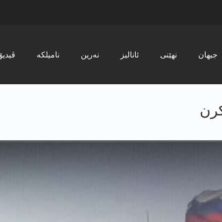
جیھان
نھێنی
ئانالیز
نەرین
نامیلکە
ڤیدیۆ
کرن