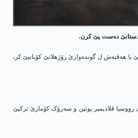
وردستانێ ده‌ست پێ كرن.
 ترکی، ئیرۆ رۆژا پێنجشه‌می 26/11/2020ان، گەرەکە چاڤدێریێ یا ھەڤبەش ل گوندەوارێ رۆژھلاتێ کۆبانیێ کر،
 رووسیا ڤلادیمیر پوتین و سەرۆک كۆمارێ ترکیێ