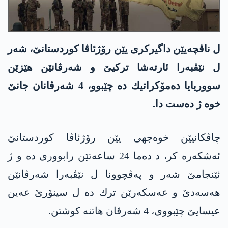
ل ناڤچه‌یێن داگیركری یێن رۆژئاڤا كوردستانێ، شه‌ر
ل نێڤبه‌را ئارته‌شا تركیێ و شه‌رڤانێن هێزێن
سووریایا ده‌مۆكراتیك ده‌ چێبوو، 4 شه‌رڤانان جانێ
خوه‌ ژ ده‌ست دا.
چاڤكانیێن خوه‌جهی یێن رۆژئاڤا كوردستانێ
ئه‌شكه‌ره‌ كر، د ده‌ما 24 ساعه‌تێن رابووری ده‌ و ژ
ئێنجامێ شه‌ر و په‌ڤچوونا ل نێڤبه‌را شه‌رڤانێن
هه‌سه‌دێ و عه‌سكه‌رێن ترك ده‌ ل سینۆرێ عه‌ین
عیسایێ چێبووی، 4 شه‌رڤان هاتنه‌ كوشتن.