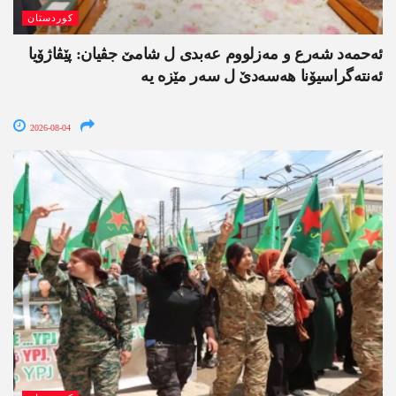
کوردستان
ئەحمەد شەرع و مەزلووم عەبدی ل شامێ جڤیان: پێڤاژۆیا
ئەنتەگراسیۆنا ھەسەدێ ل سەر مێزە یە
2026-08-04