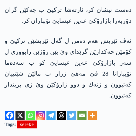
ده‌ست نیشان كر، ئارته‌شا تركیێ ب چه‌كێن گران
دۆربه‌را باژارۆكێ عه‌ین عیسایێ تۆپباران كر.
ئه‌ڤ ئێریش هه‌م ده‌من ل گه‌ل ئێریشێن تركیێ و
كۆمێن چه‌كدارێن گرێدای وێ یێن رۆژێن رابووری ل
سه‌ر باژارۆكێ عه‌ین عیسایێ كو ب سه‌ده‌ما
تۆپبارانا 28 ڤێ مه‌هێ زرار ب مالێن شێنییان
كه‌تبوون و ژنه‌ك و دوو زارۆكێن وێ ژی بریندار
كه‌تبوون.
Tags:
sereke