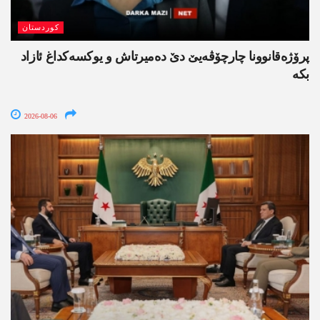
کوردستان
پرۆژەقانوونا چارچۆڤەیێ دێ دەمیرتاش و یوکسەکداغ ئازاد
بکە
2026-08-06