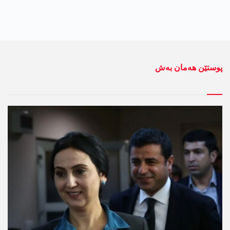
پوستێن ھەمان بەش