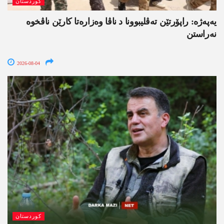
کوردستان
یەپەژە: راپۆرتێن تەڤلیبوونا د ناڤا وەزارەتا کارێن ناڤخوە
نەراستن
2026-08-04
کوردستان