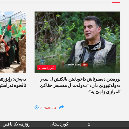
کوردستان
نورەدین دەمیرتاش داخویانیێن بالکێش ل سەر
یەپەژە: راپۆرتێن
دەولەتبوونێ دان: “دەولەت ل ھەمبەر جڤاکێ
ناڤخوە نەراست
ئامرازێ زلمێ یە”
2026-08-04
⌂
کوردستان
رۆژھەلاتا ناڤین