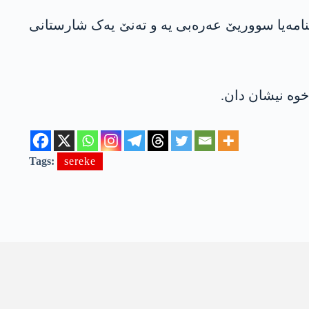
ۆتبوو ناسنامەیا سووریێ عەرەبی یە و تەنێ یەک شارستانی
وە نیشان دان.
Tags:
sereke