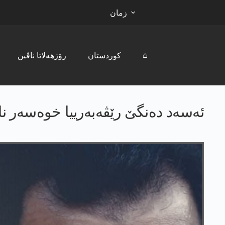
زمان
⌂
کوردستان
رۆژھەلاتا ناڤین
ئه‌سه‌د ده‌نگێ رێڤه‌به‌رییا خوه‌سه‌ر ن