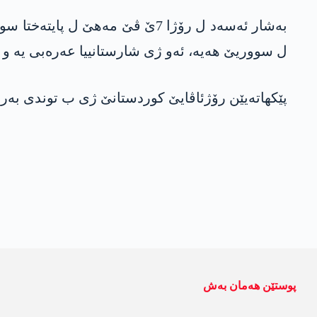
بەشار ئەسەد ل رۆژا 7ێ ڤێ مه‌ه
ل سووریێ ھەیە، ئەو ژی شارستانییا عەرەبی یە و 
پێکھاتەیێن رۆژئاڤایێ کوردستانێ ژی ب توندی بەر
پوستێن ھەمان بەش