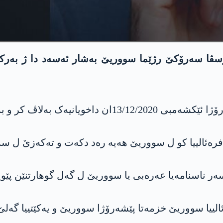
ڤا سه‌رۆكێ رژێما سووریێ به‌شار ئەسەد دا ژ به‌ركو گۆ
ڤا سەرۆکێ سووریێ بەشار ئەسەد دا.
ه‌ئالییا کو ل سووریێ ھەیە رەد دکەت و ته‌كه‌زێ ل سه‌ر 
سەر ناسنامەیا عەرەبی یا سووریێ ل گەل گوھارتنێن پێ
‌ئالییا سووریێ خزمەتا پێشه‌رۆژا سووریێ و یەکێتییا گەل