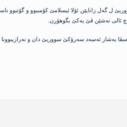
ێ ل پایتەختا سووریێ ل گەل زانایێن ئۆلا ئیسلامێ كۆمببوو و گ
چ ئالی نه‌شێن ڤێ یەکێ بگوھۆرن.
سڤا بەشار ئەسەد سەرۆکێ سووریێ دان و نەرازیبوونا خ