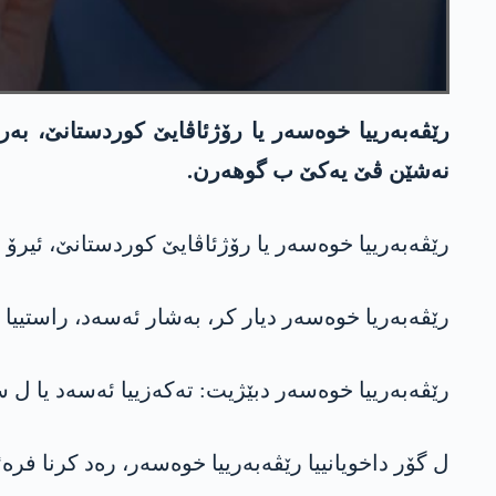
رێڤەبەرییا خوەسەر یا رۆژئاڤایێ کوردستانێ، بەرس
نه‌شێن ڤێ یه‌كێ ب گوهه‌رن.
رێڤەبەرییا خوەسەر یا رۆژئاڤایێ کوردستانێ، ئیرۆ رۆژا ئێكشه‌مبی 13/12/2020ان داخویانیەک بەلاڤ کر و بەرس
رێڤەبەریا خوەسەر دیار كر، بەشار ئەسەد، راستییا فر
رێڤەبەرییا خوەسەر دبێژیت: تەکەزییا ئەسەد یا ل 
ل گۆر داخویانییا رێڤەبەرییا خوەسەر، رەد کرنا فره