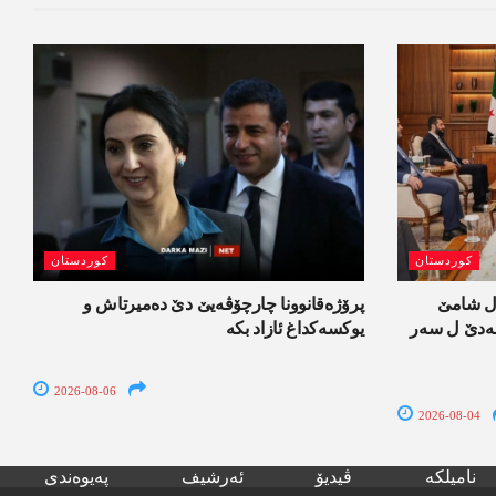
کوردستان
کوردستان
ل شامێ
پرۆژەقانوونا چارچۆڤەیێ دێ دەمیرتاش و
ەسەدێ ل سەر
یوکسەکداغ ئازاد بکە
2026-08-06
2026-08-04
نامیلکە
ڤیدیۆ
ئەرشیف
پەیوەندی