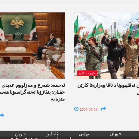
کوردستان
 تەڤلیبوونا د ناڤا وەزارەتا کارێن
ئەحمەد شەرع و مەزلووم عەبدی 
ن
جڤیان: پێڤاژۆیا ئەنتەگراسیۆنا ھ
مێزە یە
2026-08-04
جیھان
نھێنی
ئانالیز
نەرین