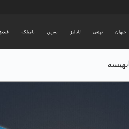
جیھان
نھێنی
ئانالیز
نەرین
نامیلکە
ڤیدیۆ
ابهیسه‌