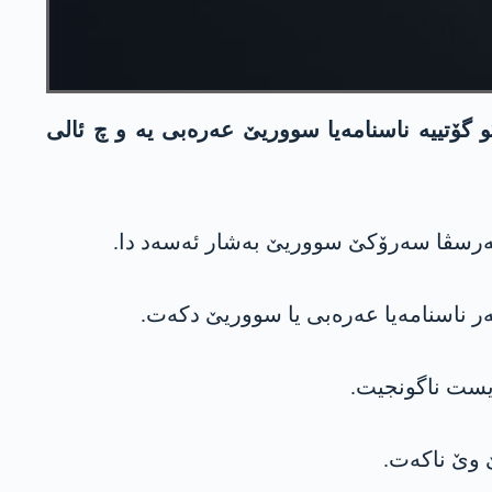
تییه‌ ناسنامه‌یا سووریێ عه‌ره‌بی یه‌ و چ ئالی
ناسنامه‌یا عه‌ره‌بی یا سووریێ دكه‌ت‌.
ویست ناگونجیت.
ێ وێ ناکەت.