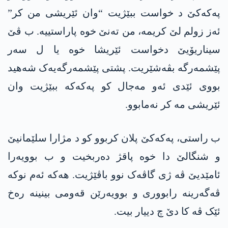
پەکەکێ د خواست ببێژیت “وان ئێریشی من کر”
ئەز زولم لێ کریمە، من تەنێ خوە پاراستییە. ب ڤێ
سیناریۆیێ دخواست ئێریشا خوە یا ل سەر
پێشمەرگە بڤەشێریت. پشتی پێشمەرگەیەک شەھید
بووی ئێدی ئەو مەجال کو پەکەکە ببێژیت وان
ئێریشی مە کر نەمابوو.
ب راستی، پەکەکێ پلان کربوو کو د مژارا سلێمانیێ
و شنگالێ دا خوە پاقژ دەربخیت و ب بوویەرا
ئامێدیێ ڤە ژی گاڤەک نوو باڤێژیت. ھەکە ئەم نوکە
ڤەگەرینە رابووری و بوویەرێن قەومی بینینە رەخ
ئێک ڤە کا دێ چ دییار بیت.