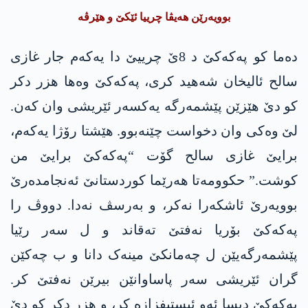
بوویەرێن ھەیڤا چرییا ئێکێ و هێرڤە
دەما کو پەکەکێ د 8ێ چرییێ دا یەکەم جار غازی
سالح ئالیخان شەھید کری، پەکەکێ وەها هزر دکر
کو دێ ھێزێن پێشمەرگە یەکسەر ئێریشی وان کەن.
لێ وەکی وان دخواست چێنەبوو. ھێشتا رۆژا یەکەم،
برایێ غازی سالح گۆت “پەکەکێ برایێ من
کوشت.” حکوومەتا ھەرێما کوردستانێ ئەنجامدەرێ
بوویەرێ ئاشکەرا نەکر، و بەرسڤ نەدا. دووڤ را
پەکەکێ بۆریا نەفتێ تەقاند و ل سەر رێیا
پێشمەرگەیێن ل چەمانکێ مینەک دانا و ب چەکێن
گران ئێریشی سەر پاساوانێن بیرێن نەفتێ کر.
پەکەکێ دیسا ئەو ئیستیفزازە کر، و هزر دکر کو دێ