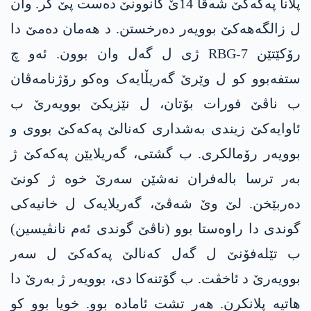
پلانا پەکەکێ شەڤا 14ێ کانوونێ دەست پێ کر. وان
ل زالگەهەکێ بوویەر دەرخستن. د ھەمان دەمێ دا
رۆکێتێن RBG-7 ژی ل گەل وان بوون. ئەو چ
ستفەبوو کو ل وێرێ گەریڵایەک وەکو رۆژنامەڤان
ب ناڤێ فورات بۆتان، ل نێزیکێ بوویەرێ ب
ئاوایەکێ زیندی بەشداری کەنالێ پەکەکێ بووی و
بوویەر رۆمالکری. ب گشتی، گەریلایێن پەکەکێ ژ
بەر ترسا بالەفران نەشێن سەرێ خوە ژ کونێ
دەربێخن. لێ وێ شەڤێ، گەریلایەک ل خانیەکی
گوندی دا راوەستا بوو (ناڤێ گوندی ئەم نانڤیسین)
ب تێلەفۆنێ ل گەل کەنالێ پەکەکێ ل سەر
بوویەرێ د ئاخڤت. ب گۆتنەکا دی، بوویەر ژ بەرێ دا
ھاتیە پلانکرن. ھەر تشت ئامادە بوو. خویا بوو کو