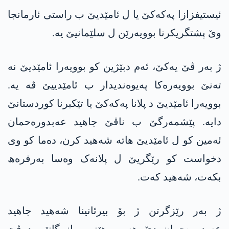
ئیستیفزازا پەکەکێ یا ل ئامێدیێ ب راستی ئارمانجا
وێ پشتگریکرنا بوویەرێن ل سلێمانیێ یە.
ژ بەر ڤێ یەکێ، ئەم دبێژین کو بوویەرا ئامێدیێ نە
تەنێ بوویەرەکا پەیوەندیدار ب ئامێدییێ ڤە یە.
بوویەرا ئامێدیێ د پلانا پەکەکێ یا تێکبرنا کوردستانێ
دایە. پێشمەرگێ ب ناڤێ جاهید عەبدورەحمان
ئەمین کو ل ئامێدیێ ھاتە شەھید کرن، دەما کو وی
دخواست کو رێگریێ ل پلانەک وەسا بەرفرەھ
بکەت، شەھید کەت.
ژ بەر رێزگرتن ژ بۆ بیرئانینا شەھید جاھید
عەبدورەحمان دێ ھەمی ھێز و بازرگانێن د ڤێ