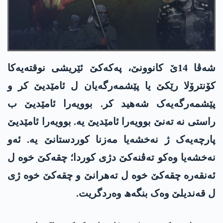
شەڤا 14ێ کانوونێ، پەکەکێ ئێریشی نوقتەیەکا
کۆنترۆلا رێکێ یا پێشمەرگەیان ل ئامێدیێ کر و
پێشمەرگەیەک شەھید کر. بوویەرا ئامێدیێ ب
راستی نە تەنێ بوویەرا ئامێدیێ یە. بوویەرا ئامێدیێ
پارچەیەک ژ نەخشەیا مەزنا کوردستانێ یە. ئەو
نەخشەیا وەکو تەڤنەکێ دژی کوردا؛ چقەکێ خوە ل
ئەنقەرە چقەکێ خوە ل تەھرانێ و چقەکێ خوە ژی
ل قەندیلێ وەک بنگەھ وەردگریت.