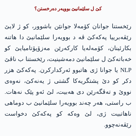
کێ ل سلێمانیێ بوویەر دەرخستن؟
رێخستنا جوانان کۆمەلا جوانێن باشوور، کو ژ لایێ
رێڤەبرییا پەکەکێ ڤە د بوویەرا سلێمانیێ دا هاتنە
بکارئینان، کۆمەلەیا کارکەرێن مەزۆپۆتامیایێ کو
خەباتەکێ ل سلێمانیێ دمەشینیت، رێخستنا ب ناڤێ
NLP یا جوانا ژی هاتبوو ئەرکدارکرن. پەکەکێ هزر
دکر کو دێ پشتگریەکا گشتی ژ یەنەکێ، نەوەی
نووێ و تەڤگەرێن دی هەبیت، لێ ئەو پێک نەھات.
ب راستی، ھەر چەند بوویەرا سلێمانیێ ب دوماهی
ناهاتبیت ژی، لێ وەکە کو پەکەکێ دخواست
رێڤەنەچوو.