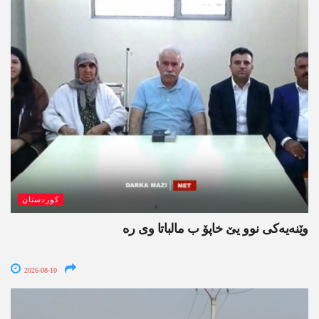
کوردستان
وێنه‌یه‌كی نوو یێ خاپۆ ب مالباتا وی ره‌
2026-08-10