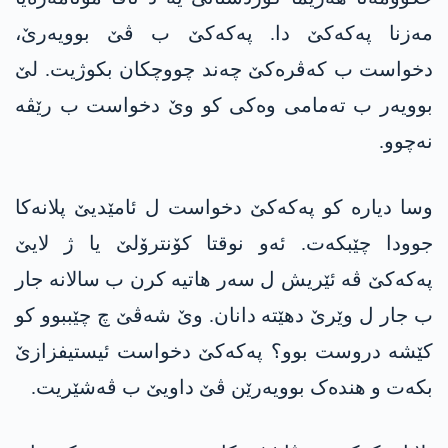
مەزنا پەکەکێ دا. پەکەکێ ب ڤێ بوویەرێ،
دخواست ب کەڤرەکێ چەند چووچکان بکوژیت. لێ
بوویەر ب تەمامی وەکی کو وێ دخواست ب رێڤە
نەچوو.
وسا دیارە کو پەکەکێ دخواست ل ئامێدیێ پلانەکا
جوودا چێبکەت. ئەو نوقتا کۆنترۆلێ یا ژ لایێ
پەکەکێ ڤە ئێریش ل سەر ھاتیە کرن ب سالانە جار
ب جار ل وێرێ دهێتە دانان. وێ شەڤێ چ چێببوو کو
کێشە دروست بوو؟ پەکەکێ دخواست ئیستیفزازێ
بکەت و ھندەک بوویەرێن ڤێ داویێ ب ڤەشێریت.