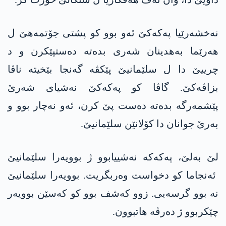
نەخشەرێیا پەکەکێ ئەو بوو کو پشتی جۆتمەھێ ل
ھەرێما بەھدینان شەری بدەتە دەستپێکرن و د
چرییێ دا ل سلێمانیێ پێکڤە گەنجا بێخیتە ناڤا
بزاڤەکێ. گاڤا کو پەکەکێ نەشیای شەرێ
پێشمەرگە بدەتە دەست پێ کرن، ئەو نەچار بوو و
بەرێ جوانان دا کۆلانێن سلێمانیێ.
لێ بەلێ، پەکەکە نەشییابوو ژ بوویەرا سلێمانیێ
ئەنجاما کو دخواست وەربگریت. بوویەرا سلێمانیێ
نە بوو گرسەیی. زوو کەشف بوو کو کەسێن بوویەر
چێکربوو ژ دەرڤە هاتبوون.