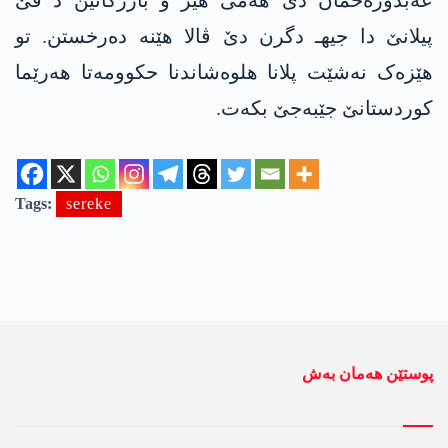
پیلانێ دا جیهـ دگرن دێ ڤالا هێنە دەرخستن. تو
ھێزەک نەشێت پلانا ھلوەشاندنا حکوومەتا ھەرێما
کوردستانێ جێبەجێ بکەت.
Tags:
sereke
پوستێن ھەمان بەش