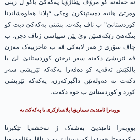
نە خەلەتە کو مرۆڤ پێڤاژۆیا پەکەکێ یاکو ل زینی
وەرتێ ھاتیە دەستپێکرن وەکی “پلانا ھەلوەشاندنا
کوردستانێ” ب ناڤ بکەت. پشتی پەکەکێ دیت کو
بنگەھێ رێکەفتنێن وێ یێن سییاسی ژناڤ دچن، ب
چاڤ سۆری ژ ھەر لایەکی ڤە ب عاجزییەک مەزن
ڤە ئێریشێ دکەتە سەر نرخێن کوردستانێ. لێ یا
بالکێش ئەڤەیە کو دەڤەرا پەکەکە ئێریشی سەر
دکەت نە دەولەتێن داگیرکەرن، پەکەکە ئێریشی
کورد و کوردستانێ ب خوە دکەت.
بوویەرا ئامێدیێ سیناریۆیا پلانسازکری یا پەکەکێ یە
بوویەرا ئامێدیێ بەشەک ژ نەخشەیا تێکبرنا
حکوومەتا ھەرێما کوردستانێ یە د ناڤا مۆئامەرەیا