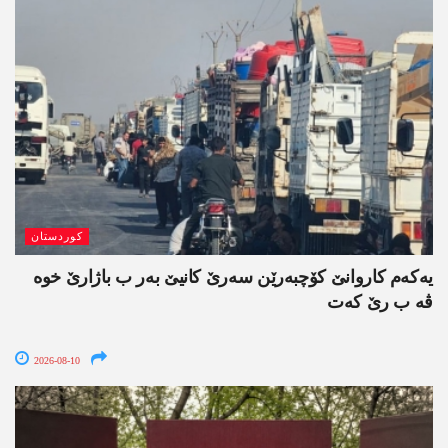
کوردستان
یەکەم کاروانێ کۆچبەرێن سەرێ کانیێ بەر ب باژارێ خوە
ڤە ب رێ کەت
2026-08-10