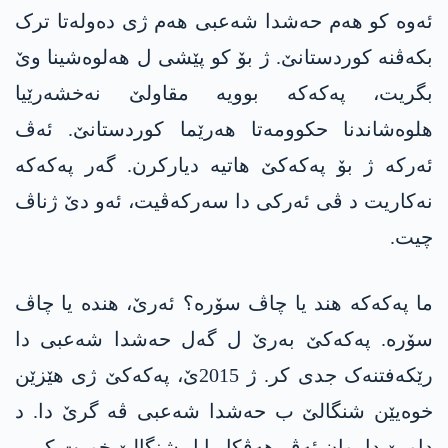
ئەوە کو ھەم حەشدا شەعبی ھەم ژی دەولەتا ترک
بکەڤنە کوردستانێ. ژ بۆ کو پێشی ل ھەلوەشینا وێ
بگریت، پەکەکە بوویە مقاولێ نەخشەرێیا
ھلوەشاندنا حکوومەتا ھەرێما کوردستانێ. ئەڤ
ئەرکە ژ بۆ پەکەکێ ھاتیە دیارکرن. گەر پەکەکە
نەکاریت د ڤی ئەرکی دا سەرکەڤیت، ئەو دێ ژناڤ
چیت.
ما پەکەکە هند یا چاڤ سۆرە؟ ئەرێ، هندە یا چاڤ
سۆرە. پەکەکێ بەرێ ل گەل حەشدا شەعبی دا
رێکەفتنەک جدی کر. ژ 2015ێ، پەکەکێ ژی ھێزێن
خوەیێن شنگالێ ب حەشدا شەعبی ڤە گرێ دا. د
داویێ دا، وان ئەڤ ھەڤکاریا ل شنگالێ خورت کر.