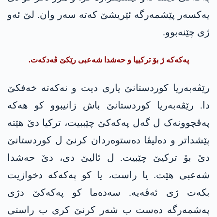
یەکسەر پێشمەرگە ئێریشێ کەتە سەر وان. لێ ئەو
ژی چێنەبوو.
پەکەکە ژ بۆ ترکییا و حەشدا شەعبی رێکێ ڤەدکەت.
رێڤەبەریا کوردستانێ یاری دیت و نەکەتە خەفکێ
دا. رێڤەبەریا کوردستانێ باش زانیبوو کو ھەکە
پەڤچوونەک ل گەل پەکەکێ چێببیت، ترکیا دێ هێتە
پێشداتر و دەلیڤا دەستوەردان کرنێ ل کوردستانێ
دێ بۆ ترکیێ چێبیت. ل ئالیێ دی، دێ حەشدا
شەعبی هێت. یا راست، یا کو پەکەکە دخوازیت
بکەت ژی ئەڤەیە. سەدەما کو پەکەکێ دژی
پەشمەرگە دەست ب شەر کرنێ کری ب راستی