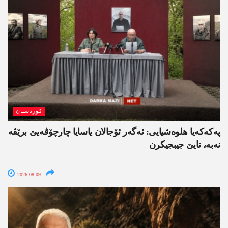
کوردستان
په‌كه‌كه‌یا هلوه‌شیایی: ئەگەر ئۆجالان یاسایا چارچۆڤەیێ برێڤە
نه‌به‌، نایێ جیبجیکرن
2026-08-09