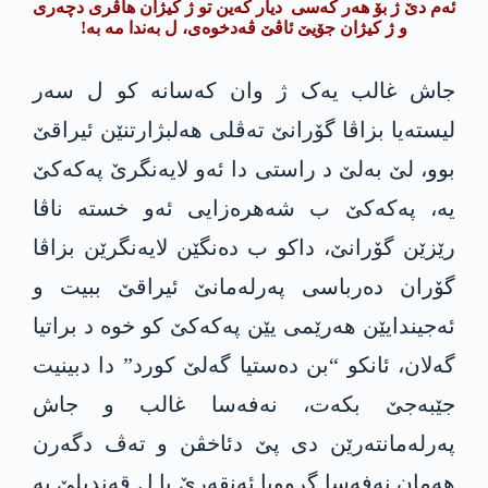
ئەم دێ ژ بۆ هەر کەسی دیار کەین تو ژ کیژان هاڤری دچەری
و ژ کیژان جۆیێ ئاڤێ ڤەدخوەی، ل بەندا مە بە!
جاش غالب یەک ژ وان کەسانە کو ل سەر
لیستەیا بزاڤا گۆرانێ تەڤلی هەلبژارتنێن ئیراقێ
بوو، لێ بەلێ د راستی دا ئەو لایەنگرێ پەکەکێ
یە، پەکەکێ ب شەهرەزایی ئەو خستە ناڤا
رێزێن گۆرانێ، داکو ب دەنگێن لایەنگرێن بزاڤا
گۆران دەرباسی پەرلەمانێ ئیراقێ ببیت و
ئەجیندایێن هەرێمی یێن پەکەکێ کو خوە د براتیا
گەلان، ئانکو “بن دەستیا گەلێ کورد” دا دبینیت
جێبەجێ بکەت، نەفەسا غالب و جاش
پەرلەمانتەرێن دی پێ دئاخڤن و تەڤ دگەرن
هەمان نەفەسا گرووپا ئەنقەرێ یا ل قەندیلێ یە