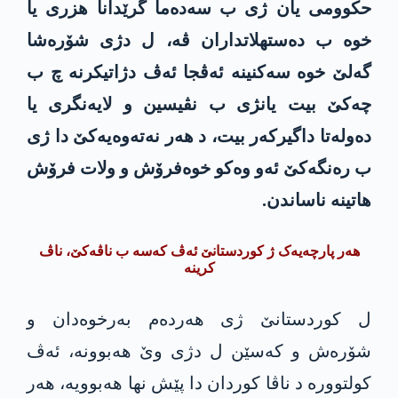
حکوومی یان ژی ب سەدەما گرێدانا هزری یا
خوە ب دەستهلاتداران ڤە، ل دژی شۆرەشا
گەلێ خوە سەکنینە ئەڤجا ئەڤ دژاتیکرنە چ ب
چەکێ بیت یانژی ب نڤیسین و لایەنگری یا
دەولەتا داگیرکەر بیت، د هەر نەتەوەیەکێ دا ژی
ب رەنگەکێ ئەو وەکو خوەفرۆش و ولات فرۆش
هاتینە ناساندن.
هەر پارچەیەک ژ کوردستانێ ئەڤ کەسە ب ناڤەکێ، ناڤ
کرینە
ل کوردستانێ ژی هەردەم بەرخوەدان و
شۆرەش و کەسێن ل دژی وێ هەبوونە، ئەڤ
کولتوورە د ناڤا کوردان دا پێش نها هەبوویە، هەر