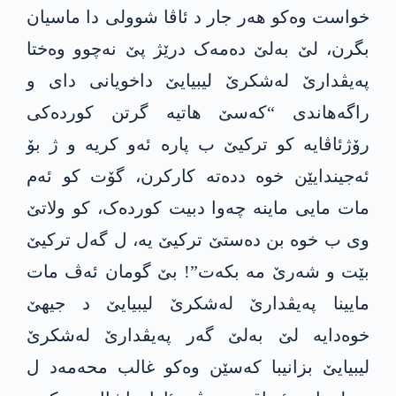
خواست وەکو هەر جار د ئاڤا شوولی دا ماسیان
بگرن، لێ بەلێ دەمەک درێژ پێ نەچوو وەختا
پەیڤدارێ لەشکرێ لیبیایێ داخویانی دای و
راگەهاندی “کەسێ هاتیە گرتن کوردەکی
رۆژئاڤایە کو ترکیێ ب پارە ئەو کریە و ژ بۆ
ئەجیندایێن خوە ددەتە کارکرن، گۆت کو ئەم
مات مایی ماینە چەوا دبیت کوردەک، کو ولاتێ
وی ب خوە بن دەستێ ترکیێ یە، ل گەل ترکیێ
بێت و شەرێ مە بکەت”! بێ گومان ئەڤ مات
مایینا پەیڤدارێ لەشکرێ لیبیایێ د جیهێ
خوەدایە لێ بەلێ گەر پەیڤدارێ لەشکرێ
لیبیایێ بزانیبا کەسێن وەکو غالب محەمەد ل