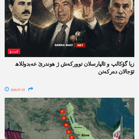
ڤیدیۆ
زیا گۆکالپ و ئالپارسلان توورکەش ژ ھوندرێ عەبدوللاھ
ئۆجالان دەرکەتن
2026-07-29