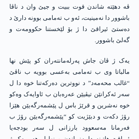
ڤە دهێتە شاندن قوت ببیت و جیێ وان د ناڤا
باشوور دا نەمینیت، ئەو ب تەمامی بوونە دارێ د
دەستێ ئیراقێ دا ژ بۆ لێخستنا حکوومەت و
گەلێ باشوور.
یەک ژ ڤان جاش پەرلەمانتەران کو پێش نها
مالباتا وی ب تەمامی بەعسی بوویە ب ناڤێ
“غالب محەمەد” د نووترین دەرکەتنا خوە دا ل
سەر ئەکرانێن تیڤیێن عەرەبان ب ئاوایەک وەکو
خوە نەشرین و قرێژ باس ل پێشمەرگەیێن هێزا
رۆژ دکەت و دبێژیت کو “پێشمەرگەیێن رۆژ ب
فەرمانا مەسعوود بارزانی ل سەر بودجەیا
ئیراقێ هاتینە دامەزراندن و نها ل هەر یەک ژ