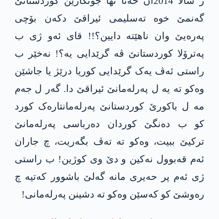
ژ سالا 2014ان حەتا نها جۆتکارێن کوردستانێ
گەنمێ خوە تەسلیمی ئیراقێ دکەن بۆچی
پەرەیێ وان ناهێتە دایین؟!! قای ئەو ژی ب
پەترۆلا کوردستانێ ڤە گرێدایی یە؟! نەخێر ب
راستی ئەڤ یەک گرێدایی کوریا درێژ یا جاشێن
وەکو تە یە ل پەرلەمانێ ئیراقێ دا. گەر ل جەم
مە ل باکورێ کوردستانێ پەرلەمانتارەک کورد
کو ب دەنگێ کوردان دەرباسی پەرلەمانێ
ترکیێ ببیت، وەکو تە تەڤ بگەریت، چ جاران
ئەم قەبوول نەکین و دێ وی کوژین! ب راستی
ژی ئەم پر حەیری مانە گەلێ باشوور کەتیە چ
رەوشێ کو کەسێن وەکو تە دشینن پەرلەمانی!