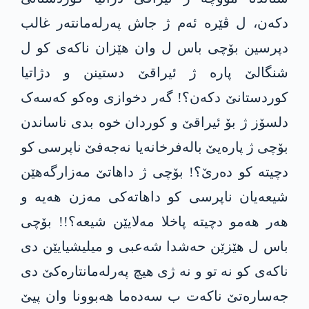
دکەن، ل ڤێرە ئەم ژ جاش پەرلەمانتەر غالب
دپرسین بۆچی باس ل وان هێزان ناکەی کو ل
شنگالێ پارە ژ ئیراقێ دستینن و دژاتیا
کوردستانێ دکەن؟! گەر دخوازی وەکو کەسەک
دلسۆز ژ بۆ ئیراقێ و کوردان خوە بدی ناساندن
بۆچی ژ پارەیێ بالەفرخانەیا نەجەفێ ناپرسی کو
دچیتە کو دەرێ؟! بۆچی ژ داهاتێ مەزارگەهێن
شیعەیان ناپرسی کو داهاتەکی مەزن هەیە و
هەر هەمو دچیتە پاخلا مەلایێن شیعە؟!! بۆچی
باس ل هێزێن حەشدا شەعبی و میلیشیایێن دی
ناکەی کو نە تو و نە ژی هیچ پەرلەمانتارەکێ دی
جەسارەتێ ناکەت ب سەدەما هەبوونا وان پیێ