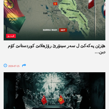
ڤیدیۆ
ھێزێن پەکەکێ ل سەر سینۆرێ رۆژھلاتێ کوردستانێ کۆم
دبن…
2026-07-25