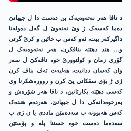
د ناڤا هەر نەتەوەیەک بن دەست دا ل جیهانێ
دەما کەسەک ژ وێ نەتەوێ ل گەل دەولەتا
داگیرکەر بیت، ئەو کەس ب خائین و کرێ گرتی
و… هتد دهێتە بناڤکرن، هەر نەتەوەیەک ل
گۆری زمان و کولتوورێ خوە ناڤەکێ ل سەر
وان کەسان ددانیت، هەلبەت ئەڤ بناڤ کرن
ژی ژ بۆی سڤکاتی پێ کرن و روورەشکرنا وی
کەسی دهێتە بکارئانین، د ناڤا هەر شۆرەش و
بەرخوەدانەکی دا ل جیهانێ، هەردەم هندەک
کەس هەبوونە ب سەدەمێن ماددی یا ن ژی ب
سەدەما دەست خوە خستنا پلە و پۆستێن