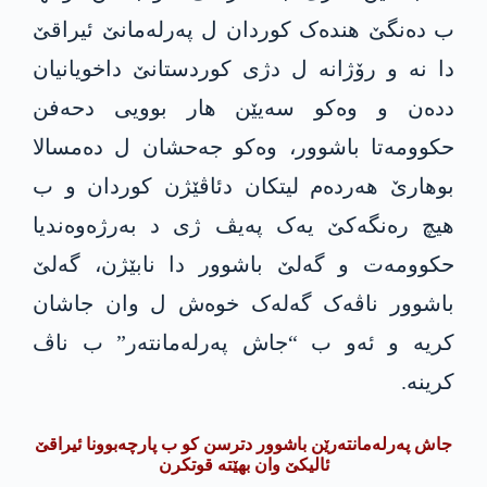
ب دەنگێ هندەک کوردان ل پەرلەمانێ ئیراقێ
دا نە و رۆژانە ل دژی کوردستانێ داخویانیان
ددەن و وەکو سەیێن هار بوویی دحەفن
حکوومەتا باشوور، وەکو جەحشان ل دەمسالا
بوهارێ هەردەم لیتکان دئاڤێژن کوردان و ب
هیچ رەنگەکێ یەک پەیڤ ژی د بەرژەوەندیا
حکوومەت و گەلێ باشوور دا نابێژن، گەلێ
باشوور ناڤەک گەلەک خوەش ل وان جاشان
کریە و ئەو ب “جاش پەرلەمانتەر” ب ناڤ
کرینە.
جاش پەرلەمانتەرێن باشوور دترسن کو ب پارچەبوونا ئیراقێ
ئالیکێ وان بهێتە قوتکرن