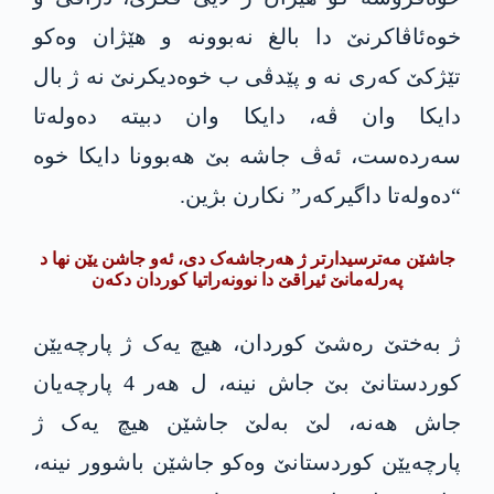
خوەئاڤاکرنێ دا بالغ نەبوونە و هێژان وەکو
تێژکێ کەری نە و پێدڤی ب خوەدیکرنێ نە ژ بال
دایکا وان ڤە، دایکا وان دبیتە دەولەتا
سەردەست، ئەڤ جاشە بێ هەبوونا دایکا خوە
“دەولەتا داگیرکەر” نکارن بژین.
جاشێن مەترسیدارتر ژ هەرجاشەک دی، ئەو جاشن یێن نها د
پەرلەمانێ ئیراقێ دا نوونەراتیا کوردان دکەن
ژ بەختێ رەشێ کوردان، هیچ یەک ژ پارچەیێن
کوردستانێ بێ جاش نینە، ل هەر 4 پارچەیان
جاش هەنە، لێ بەلێ جاشێن هیچ یەک ژ
پارچەیێن کوردستانێ وەکو جاشێن باشوور نینە،