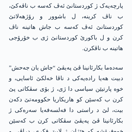
پارچەیەک ژ کوردستانێ ئەڤ کەسە ب ناڤەکێ،
ب ناڤ کرینە، ل باشوور و رۆژهەلاتێ
کوردستانێ ئەڤ کەسە ب جاش هاتینە ناڤ
کرن و ل باکورێ کوردستانێ ژی ب خۆرۆجی
هاتینە ب ناڤکرن.
سەدەما بکارئانینا ڤێ پەیڤێ “جاش یان جەحش”
دبیت هەیا رادەیەکی د ناڤا خەلکێ ئاسایی، و
خوە پارتیێن سیاسی دا ژی، ژ بۆی سڤکاتی پێ
کرن ب کەسێن کو هاریکاریا حکوومەتێ دکەن
بیت، لێ د راستی دا فەلسەفەیا سەرەکی ژ
بکارئانینا ڤێ پەیڤێ سڤکاتی کرن ب کەسێن
خوەفرۆشە کو هێژان ژ لایێ فکری، دراڤی و