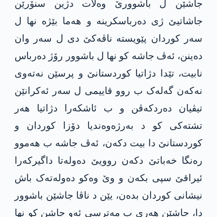
جاشێن ل باشوورێ وەلات دژین سنۆرێن
جاشاتیێ ژی دەرباسکرینە و هەما بێژە نها ل
سەر کوردان پێویستە ناڤەکێ دی ل سەر وان
دەینن، ئەڤ جاشە کو نها ل باشوور رۆژ دەرباس
نابیت، تێدا دژاتیا کوردستانێ و پرسێن نەتەوی
نەکەن گەلەک ب روو قاییمی ل سەر ئەکرانێن
تیڤیان دەردکەڤن و ب ئاشکەرا دژاتیا هەر
تشتەکی کو د بەرژەوەندیا دۆزا کوردان و
کوردستانێ دا بیت دکەن، ئەڤ جاشە ب هەموو
رەنگا خەباتێ دکەن روویێ دەولەتا داگیرکەرا
ئیراقێ سپی بکەن و وێ وەکو دەولەتەک باش
نیشانی کوردان بدەن، یێن د ناڤا جاشێن باشوور
دا، جاشێن هەری ب مەترسی ئەو جاشن کو نها