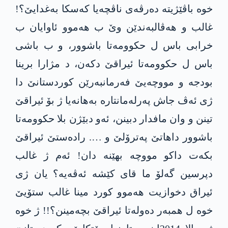
خوە باڤێژیتە دەرڤەی ناڤچەیا کەسکا بەغدایێ؟!
غالب و هەڤالبەندێن وێ ب هەموو ئاوایان ب
خرابی باس ل حکوومەتا باشوور، و ب باشی
باس ل حکوومەتا ئیراقێ دکەن، د مژارا برینا
بودجە و مووچەیێ فەرمانبەرێن کوردستانێ دا
ژی ئەڤ جاش پەرلەمانتارە بەهانەیا ژ بۆ ئیراقێ
تینن و وان مافدار دبینن، ئەو دبێژن بلا حکوومەتا
باشوور داهاتێ پەترۆلێ و …. رادەستێ ئیراقێ
بکەت داکو مووچە بهێنە دان! ئەم ژ غالب
دپرسین گەلۆ ما قای کێشە ئەڤەیە؟ یان ژی
ئیراق دخوازیت هەموو کورد مینا غالب ستۆیێ
خوە ل همبەر دەولەتا ئیراقێ بچەمینن؟!! ژ خوە