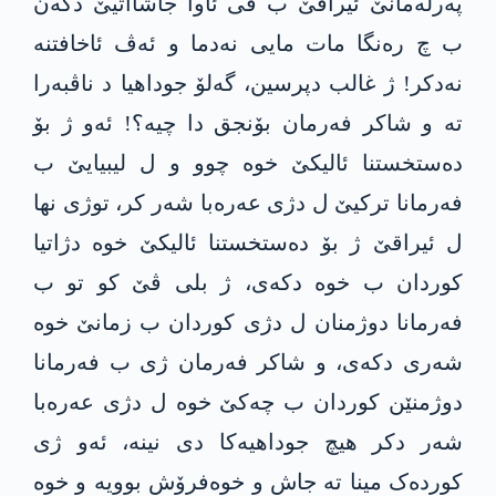
پەرلەمانێ ئیراقێ ب ڤی ئاوا جاشااتیێ دکەن
ب چ رەنگا مات مایی نەدما و ئەڤ ئاخافتنە
نەدکر! ژ غالب دپرسین، گەلۆ جوداهیا د ناڤبەرا
تە و شاکر فەرمان بۆنجق دا چیە؟! ئەو ژ بۆ
دەستخستنا ئالیکێ خوە چوو و ل لیبیایێ ب
فەرمانا ترکیێ ل دژی عەرەبا شەر کر، توژی نها
ل ئیراقێ ژ بۆ دەستخستنا ئالیکێ خوە دژاتیا
کوردان ب خوە دکەی، ژ بلی ڤێ کو تو ب
فەرمانا دوژمنان ل دژی کوردان ب زمانێ خوە
شەری دکەی، و شاکر فەرمان ژی ب فەرمانا
دوژمنێن کوردان ب چەکێ خوە ل دژی عەرەبا
شەر دکر هیچ جوداهیەکا دی نینە، ئەو ژی
کوردەک مینا تە جاش و خوەفرۆش بوویە و خوە