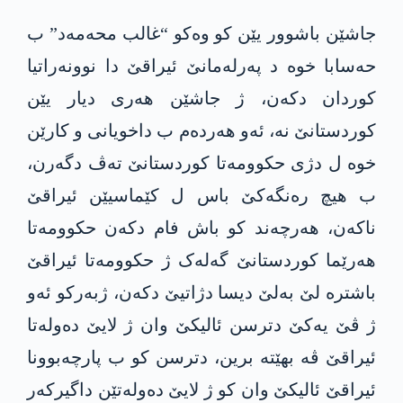
جاشێن باشوور یێن کو وەکو “غالب محەمەد” ب
حەسابا خوە د پەرلەمانێ ئیراقێ دا نوونەراتیا
کوردان دکەن، ژ جاشێن هەری دیار یێن
کوردستانێ نە، ئەو هەردەم ب داخویانی و کارێن
خوە ل دژی حکوومەتا کوردستانێ تەڤ دگەرن،
ب هیچ رەنگەکێ باس ل کێماسیێن ئیراقێ
ناکەن، هەرچەند کو باش فام دکەن حکوومەتا
هەرێما کوردستانێ گەلەک ژ حکوومەتا ئیراقێ
باشترە لێ بەلێ دیسا دژاتیێ دکەن، ژبەرکو ئەو
ژ ڤێ یەکێ دترسن ئالیکێ وان ژ لایێ دەولەتا
ئیراقێ ڤە بهێتە برین، دترسن کو ب پارچەبوونا
ئیراقێ ئالیکێ وان کو ژ لایێ دەولەتێن داگیرکەر