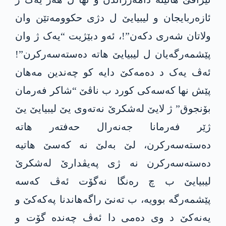
ئازەربایجان و لیبیایێ ل دژی حکوومەتێن وان
ولاتان شەری دکەن”!، ئەو دبێژیت “یەک ژ وان
پێشمەرگەیان ل لیبیایێ هاتە دەستەسەرکرن”!
ئەڤ یەک د دەمەکێ دایە کو چەندین مەهان
پێش نها کەسەکی کورد ب ناڤێ “شاکر فەرمان
بۆنجوق” ژ لایێ لەشکرێ نەتەوی یێ لیبیایێ یێ
ژێر فەرمانا جەنەرال حەفتەر هاتە
دەستەسەرکرن، لێ بەلێ نە کەسێ هاتیە
دەستەسەرکرن نە ژی پەیڤدارێ لەشکرێ
لیبیایێ ب چ رەنگا نەگۆت ئەڤ کەسە
پێشمەرگە بوویە، ب تەنێ راگەهاندنا پەکەکێ و
یەنەکێ د وی دەمی دا ئەڤ چەندە گۆت و