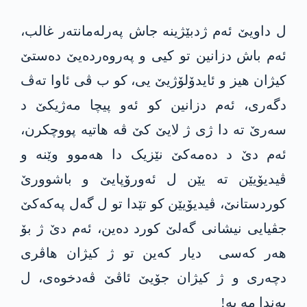
ل داویێ ئەم ژدبێژینە جاش پەرلەمانتەر غالب،
ئەم باش دزانین تو کیی و پەروەردەیێ دەستێ
کیژان هیز و ئایدۆلۆژیێ یی، کو ب ڤی ئاوا تەڤ
دگەری، ئەم دزانین کو ئەو پیچا مەژیکێ د
سەرێ تە دا ژی ژ لایێ کێ ڤە هاتیە پووچکرن،
ئەم دێ د دەمەکێ نێزیک دا هەموو وێنە و
ڤیدیۆیێن تە یێن ل ئەورۆپایێ و باشوورێ
کوردستانێ، ڤیدیۆیێن کو تێدا تو ل گەل پەکەکێ
جڤیایی نیشانی گەلێ کورد دەین، ئەم دێ ژ بۆ
هەر کەسی دیار کەین تو ژ کیژان هاڤری
دچەری و ژ کیژان جۆیێ ئاڤێ ڤەدخوەی، ل
بەندا مە بە!