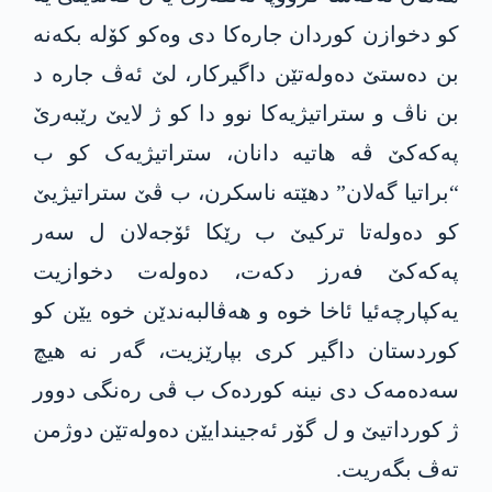
کو دخوازن کوردان جارەکا دی وەکو کۆلە بکەنە
بن دەستێ دەولەتێن داگیرکار، لێ ئەڤ جارە د
بن ناڤ و ستراتیژیەکا نوو دا کو ژ لایێ رێبەرێ
پەکەکێ ڤە هاتیە دانان، ستراتیژیەک کو ب
“براتیا گەلان” دهێتە ناسکرن، ب ڤێ ستراتیژیێ
کو دەولەتا ترکیێ ب رێکا ئۆجەلان ل سەر
پەکەکێ فەرز دکەت، دەولەت دخوازیت
یەکپارچەئیا ئاخا خوە و هەڤالبەندێن خوە یێن کو
کوردستان داگیر کری بپارێزیت، گەر نە هیچ
سەدەمەک دی نینە کوردەک ب ڤی رەنگی دوور
ژ کورداتیێ و ل گۆر ئەجیندایێن دەولەتێن دوژمن
تەڤ بگەریت.