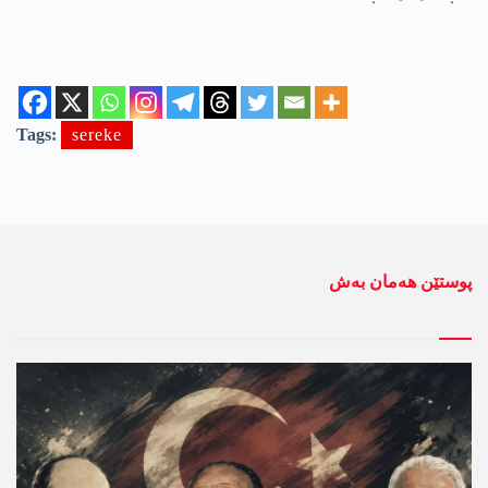
Tags:
sereke
پوستێن ھەمان بەش