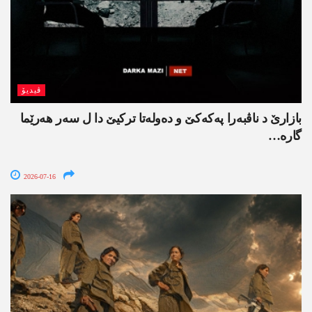
ڤیدیۆ
بازارێ د ناڤبەرا پەکەکێ و دەولەتا ترکیێ دا ل سەر ھەرێما
گارە…
2026-07-16