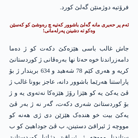
فرۆتیە دوژمنێن گەلێ کورد.
ئەم پر حەیری مانە گەلێ باشوور کەتیە چ رەوشێ کو کەسێن
وەکو تە دشینن پەرلەمانی!
جاش غالب باسی هێزەکێ دکەت کو ژ دەما
دامەزراندنا خوە حەتا نها بەرەڤانی ژ کوردستانێ
کریە و هەری کێم 78 شەهید و 634 بریندار ژ بۆ
پاراستنا هەرێما باشوور دانە، عاجز بوونا غالب ژ
ڤێ یەکێ یە کو هێزا رۆژ هێزەکا نەتەوی یە و ژ
بۆ کوردستانێ شەری دکەت، گەر نە ژ بەر ڤێ
یەکێ بیت خو هندەک هێزێن دی ژی هەنە کو
مووچە ژ ئیراقێ دستینن، ب ڤێ جوداهیێ کو ب
ستاندنا مووچە ژ ئیراقێ دژاتیا کوردستانێ