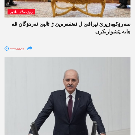
رۆژھەلاتا ناڤین
سەرۆکوەزیرێ ئیراقێ ل ئەنقەرەیێ ژ ئالیێ ئەردۆگان ڤە
ھاتە پێشوازیکرن
2026-07-28