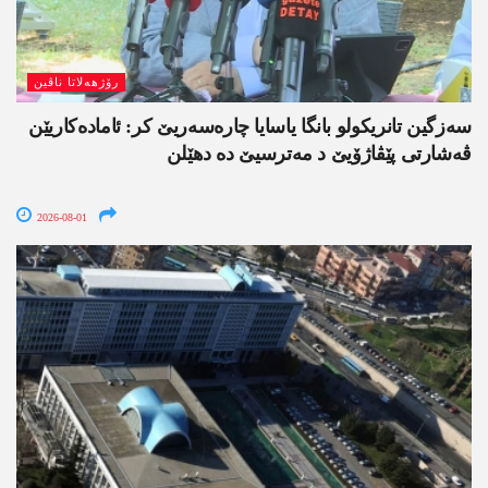
رۆژھەلاتا ناڤین
سەزگین تانریکولو بانگا یاسایا چارەسەریێ کر: ئامادەکاریێن
ڤەشارتی پێڤاژۆیێ د مەترسیێ دە دھێلن
2026-08-01