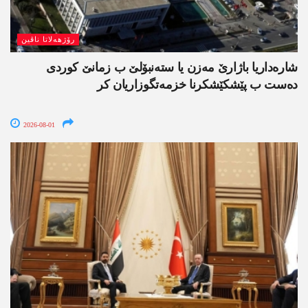
رۆژھەلاتا ناڤین
شارەداریا باژارێ مەزن یا ستەنبۆلێ ب زمانێ کوردی
دەست ب پێشکێشکرنا خزمەتگوزاریان کر
2026-08-01