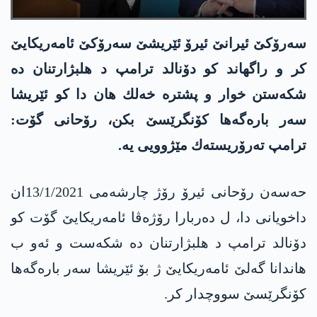
سه‌رۆكێ ئیرانێ ئیرۆ ئێریشێ سه‌رۆكێ ئامه‌ریكایێ
كر و راگهاند كو دۆنالد ترامپ د هلبژارتنان ده‌
شكه‌ستن خوار و پشتره‌ خه‌لك هان دا كو ئێریشا
سه‌ر باره‌گه‌ها كۆنگرێسێ بكن، رۆحانی گۆت:
ترامپ ته‌رۆریسته‌ك مێژوویی یه‌.
حه‌سه‌ن رۆحانی ئیرۆ رۆژ چارشه‌می 13/1/2021ان
داخویانی دا، ل ده‌ربارا رۆژه‌ڤا ئامه‌ریكایێ گۆت كو
دۆنالد ترامپ د هلبژارتنان ده‌ شكه‌ست و ئه‌و ب
هاندانا گه‌لێ ئامه‌ریكایێ ژ بۆ ئێریشا سه‌ر باره‌گه‌ها
كۆنگرێسێ سووچدار كر.