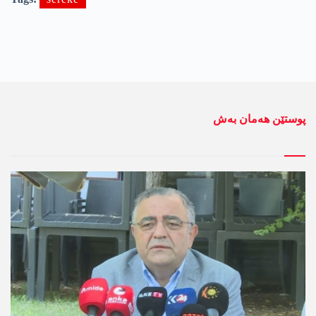
پوستێن ھەمان بەش