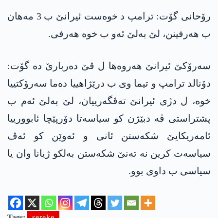
رۆحانی گۆت: ترامپ د خوه‌ست ئیرانێ ب 3 مه‌هان
ب هه‌رفینن، لێ به‌لێ ئه‌و ب خوه‌ هه‌رفی.
سه‌رۆكێ ئیرانێ هه‌روه‌ها ل ڤێ ده‌ربارێ ده‌ گۆت:
دۆنالد ترامپ و تیما وی ب درێژاهییا ده‌ما سه‌رۆكتییا
خوه‌، ل دژی ئیرانێ ته‌ڤگه‌رییان، لێ به‌لێ ئه‌م ب
پشتراستی ڤه‌ دبێژن كو سیاسه‌تا دۆرپێچا ئابوورییا
ئامه‌ریكایێ شكه‌ستن ئانی و ئه‌وێن كو ئه‌ڤ
سیاسه‌ت كرین نه‌ ته‌نێ شكه‌ستن به‌لكو ژیانا وان یا
سیاسی ب داوی بوو.
Tags:
sereke