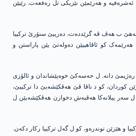
ئەشرەفیە و ھەرێمێن نێزیکی تل رەفعەت. رێیێن
افرگەھێ ب ھەڤ ڤە گرێددەت، دەرییێ سنۆرێ ترکییا
ھەرێمەک کو ئاڤاھییێن دەولەتێ یێن پاراستن و
 رەژیمێ دانە. ل حەسەکێ خوەپێشاندان و ئالۆزی
کوردان، کو د ناڤا ڤێ هەڤکێشەیێ دا ترکییێ،
ە ل سەر پیلانەکا هەڤبەش دخوازن هەڤکێشەیێن ل
 کوردان کەتییە دەستێ ترکییا و ھێزێن توندرەو، کو ل گەل ترکییا رکار دکەن.