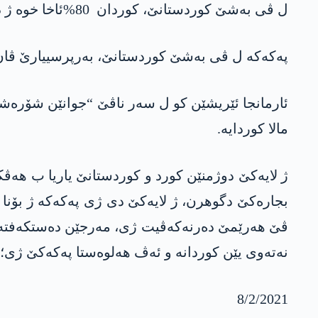
ل ڤی بەشێ کوردستانێ، کوردان 80%ئاخا خوە ژ دەست دایە. ئەڤ ژ دەست دانە ھەر بەردەوامە.
پەکەکە ل ڤی بەشێ کوردستانێ، بەرپرسییارێ ڤان ژ
ئارمانجا ئێریشێن کو ل سەر ناڤێ “جوانێن شۆرەشگەر
مالا کوردایە.
ژ لایەکێ دوژمنێن کورد و کوردستانێ یاریا ب هەڤک
بجارەکێ دگوھرن، ژ لایەکێ دی ژی پەکەکە ژ بۆنا کو
ڤێ ھەرێمێ دەرنەکەڤیت ژی، مەرجێن دەستکەفتەکا 
نەتەوی یێن کوردانە و ئەڤ ھەلوەستا پەکەکێ ژی؛ 
8/2/2021