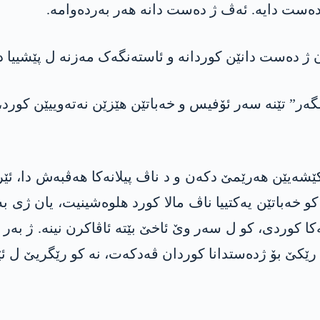
 دەست دانێن کوردانە و ئاستەنگەک مەزنە ل پێشییا دان
” تێنە سەر ئۆفیس و خەباتێن ھێزێن نەتەوییێن کورد، ھل
ێشەیێن ھەرێمێ دکەن و د ناڤ پیلانەکا هەڤبەش دا، ئێ
 خەباتێن یەکتییا ناڤ مالا کورد ھلوەشینیت، یان ژی بە
کوردی، کو ل سەر وێ ئاخێ بێتە ئاڤاکرن نینە. ژ بەر 
رێکێ بۆ ژدەستدانا کوردان ڤەدکەت، نە کو رێگریێ ل ئ