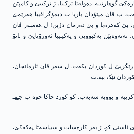
 گوھارتییە. دەولەتا ترکییا، ژ ترکییێ و کامپێن
ت. ب ڤان میتۆدان یاریا ب دیمۆگرافییا ھەرێمێ
 بێ کەھرەبا و بێ دەرمان دژین! ل ھەمبەر ڤان
تەوەیێن یەکبوویی و یەکیتییا ئەورۆپایێ و ناتۆ
و رێگریێ ل کوردان بکەت. ل سەر ڤان ئارمانجان،
کوردان تێک ببە.ت
رییە و بوویە سەبەب، کو کورد خاکا خوە ب جیهـ
ی ئاستی کو، ژ بەر کارەسات و سییاسەتا پەکەکێ،