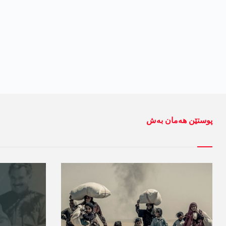
پوستێن ھەمان بەش