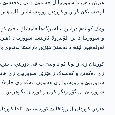
ھێزێن رەژیما سوورییا ل حەلەبێ و تل رەفعەتێ 
لۆجیستیکێ گرتن و کوردێن روونشتڤانێن ڤان ھەرێ
وەک کو ئەم دزانین: بالەفرگەھا قامشلۆ، تاخێ کو 
و سوورییا د بن کۆنترۆلا ئارتێشا سوورییێ (ھێ
ئەولەھییێ لێنە، د دەستێ ھێزێن پاراستنا نەتەوی یا 
کوردان ژی ژ بۆنا کو داوییێ ب ڤێ دۆرپێچێ بینن
ژی دەکەتن و کەسەک ژ ھێزێن سوورییێ ژی ھاتە 
سوورییێ و رووسییا ژی ھەبوون. ئەڤە ژی جارەک د
سوورییێ، ل گۆر رێگریکرن ژ کوردان بگوھرینن.