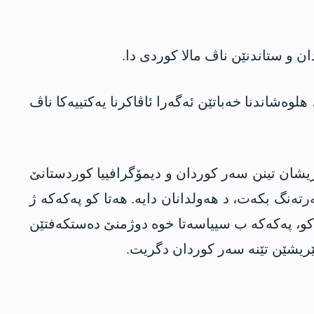
 و ستاندنێن ناڤ مالا کوردی دا.
وەشاندنا خەباتێن ئەگەرا ئاڤاکرنا یەکتییەکا ناڤ
ریشان تینن سەر کوردان و دیمۆگرافییا کوردستانێ
رتەنگ بکەت، د ھەولدانان دایە. ھەتا کو پەکەکە ژ
کو، پەکەکە ب سییاسەتا خوە دوژمنێ دەستکەفتێن
ێریشێن تێنە سەر کوردان دگریت.