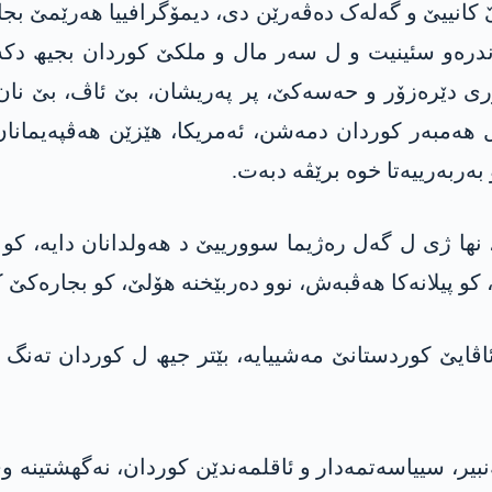
نییێ و گەلەک دەڤەرێن دی، دیمۆگرافییا ھەرێمێ بجارەکێ
ندرەو سئینیت و ل سەر مال و ملکێ کوردان بجیھ دکە
ی دێرەزۆر و حەسەکێ، پر پەریشان، بێ ئاڤ، بێ نان،
مبەر کوردان دمەشن، ئەمریکا، ھێزێن ھەڤپەیمانان، نە
بەربەرییەتا خوە برێڤە دبەت.
، نھا ژی ل گەل رەژیما سوورییێ د ھەولدانان دایە، ک
، کو پیلانەکا هەڤبەش، نوو دەربێخنە ھۆلێ، کو بجارەکێ 
ایێ کوردستانێ مەشییایە، بێتر جیھ ل کوردان تەنگ ک
بیر، سییاسەتمەدار و ئاقلمەندێن کوردان، نەگھشتینە و