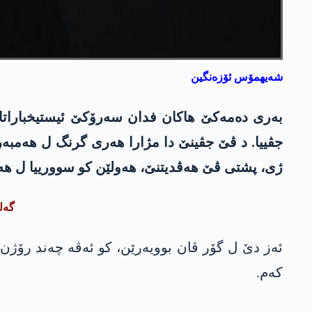
شەیهمۆس ئۆزەنگین
بەری دەمەکێ ھاکان فدان سەرۆکێ ئیستیخباراتا ت
جڤییا. د ڤێ جڤینێ دا مژارا ھەری گرنگ ل ھەمبەر
ژی، پشتی ڤێ ھەڤدیتنێ، ھەولێن کو سوورییا ل ھەمبە
گەلۆ
ئەز دێ ل گۆر ڤان بوویەرێن، کو ئەڤە چەند رۆژن 
کەم.