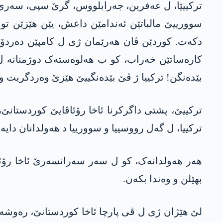
ترکییێا، ل عەفرین، جەرابلووس، گرێ سپی، سەرێ کا
سوورییێ مالباتێن ئەندامێن داعش، یێن ھێزێن تو
دکەت. کوردێن ڤان ھەرێمان ژی ل کامپێن دەردۆر
کارەساتێن خەراب، کو ب ھەلوەستەک دوژمنانە ل ھە
بێدەنگن! ترکییا ژ ڤێ بێدەنگییێ ھێزێ وەردگریت و 
ترکییێ، پشتی داگرکرنا ئاخا رۆئاڤایێ کوردستانێ
ترکییا، ل گەل رووسییا و سوورییا د ھەولدانان دایە
ھەر ھەولدانەک، کو ل سەر سەرانسەرێ ئاخا رۆئاڤ
بهێلن و وەندا بکەن.
لێ هێژان ژی ل ڤی پارچا ئاخا کوردستانێ، رەوشەن