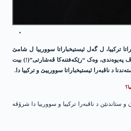
ا ترکییا، ل گەل ئیستیخباراتا سوورییا ل شامێ
ەڤ پەیوەندی، وەک “رێکەفتنەکا ڤەشارتی”(!) بیت
ا د ناڤبەرا ئیستیخباراتا سوورییێ و ترکییا دا.
یا؟
ستاندنێن د ناڤبەرا ترکییا و سوورییا دا شرۆڤە