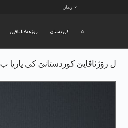
زمان
⌂
کوردستان
رۆژھەلاتا ناڤین
ل رۆژئاڤایێ کوردستانێ کی یاریا