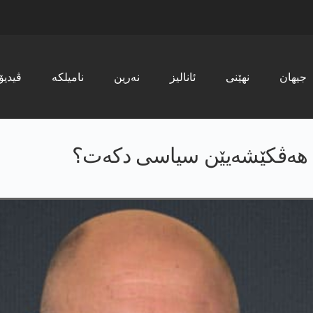
جیھان
نھێنی
ئانالیز
نەرین
نامیلکە
ڤیدیۆ
 ب هەڤکێشەیێن سیاسی دکەت؟