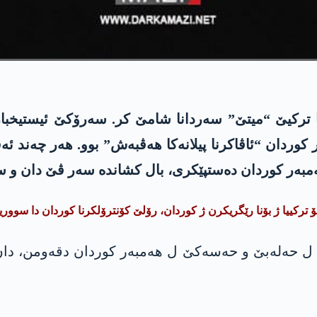
رکیێ “میتێ” سەردانا شامێ کر. سەرۆکێ ئیستیخبارات
 کوردان “ئاڤاکرنا پیلانەکا هەڤبەش” بوو. ھەر چەند ئ
ر کوردان دەستپێکری، بال کشاندە سەر ڤێ دان و ستەندن
 ترکییا ژ بۆنا رێگریکرن ژ کوردان، رۆلێ کۆنترۆلکرنا کوردان دا سووری
ل حەلەبێ و حەسەکێ ل ھەمبەر کوردان دقەومن، دان و 