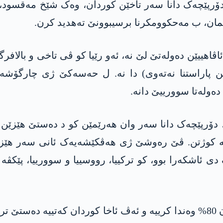
دۆرپێچەک دانا سەر تاخێن کوردان، وەک شێخ مەقسود، 
مان، ب مەحکوومکرنا برسیبوونێ تەھدید کرن.
ئاڤاھییێن دەولەتێ لێ نە، ئەو رێیا کو ڤی تاخی و بال
زێن پاراستنا نەتەوی) دا نە. ل حەسەکێ ژی چارگۆشە 
دەولەتا سوورییێ دانە.
، دۆرپێچەک دانا سەر وان ھەرێمێن کو د دەستێ ھێزێن
کوژتن. ڤێ رەوشێ ژی هەڤکێشەیەک ئانی سەر ھێزێن 
ی ئاشکەرا بوو، کو ترکییا، رووسییا و سوورییا، پێکڤ
ھێزێن کوردان ل رۆئاڤایێ کوردستانێ، ئاخا کوردان 80% وەندا کرییە و ئەڤ ئاخا