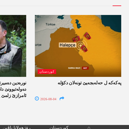
کوردستان
پەکەکە ل حەلەبجەیێ تونەلان دکۆلە
نورەدین دەمیرت
دەولەتبوونێ د
ئامرازێ زلمێ ی
2026-08-04
⌂
کوردستان
رۆژھەلاتا ناڤین