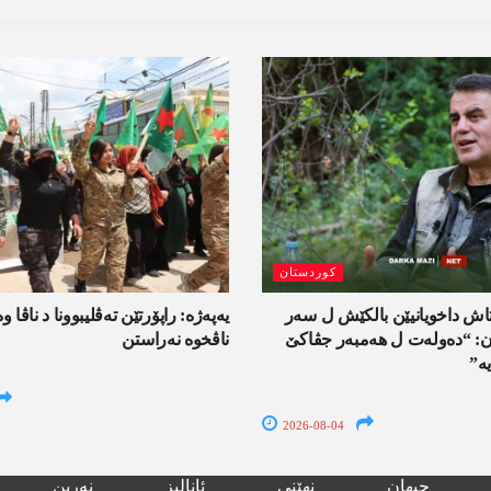
کوردستان
اش داخویانیێن بالکێش ل سەر
یەپەژە: راپۆرتێن تەڤلیبوونا د ناڤا و
ان: “دەولەت ل ھەمبەر جڤاکێ
ناڤخوە نەراستن
ە”
2026-08-04
جیھان
نھێنی
ئانالیز
نەرین