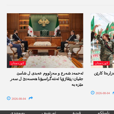
کوردستان
کوردستان
ەزارەتا کارێن
ئەحمەد شەرع و مەزلووم عەبدی ل شامێ
جڤیان: پێڤاژۆیا ئەنتەگراسیۆنا ھەسەدێ ل سەر
مێزە یە
2026-08-04
2026-08-04
نامیلکە
ڤیدیۆ
ئەرشیف
پەیوەندی