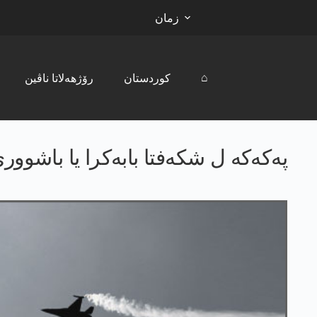
زمان
⌂
کوردستان
رۆژھەلاتا ناڤین
په‌كه‌كه‌ ل شكه‌فتا بابه‌كرا یا باش