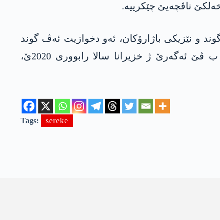
ه‌لكێ ناڤچه‌یێ چێكرییه‌.
گوند و نێزیكی باژارۆكان، ئه‌و دخوازیت‌ ئه‌ڤ گوند
ببن مه‌یدانا شه‌ر و ژ خه‌لكی بهێنه‌ ڤالا كرن، په‌كه‌كه‌ ب ئه‌نقه‌ست شه‌رێ خوه‌ دئێخیته‌ ناڤا گوندان و ب ڤێ ئه‌گه‌رێ ژ خزیرانا سالا رابووری 2020ێ،
Tags:
sereke