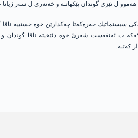
‌موو ل نێزی گوندان پێكهاتنه‌ و خه‌ته‌ری ل سه‌ر ژیانا خ
كی سیستماتیك حه‌ره‌كه‌تا چه‌كدارێن خوه‌ خستییه‌ ناڤا 
كه‌تنه‌.