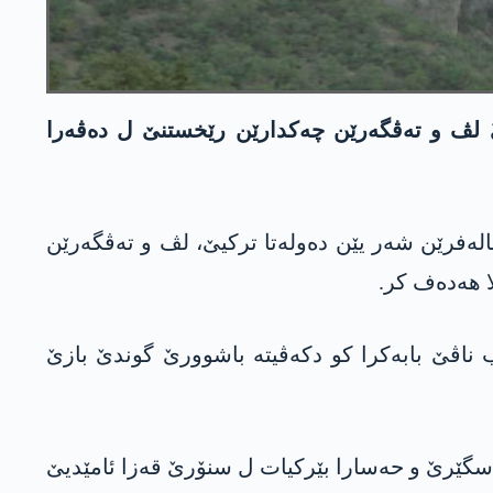
اره‌كا دب هێرشا په‌كه‌كێ ل باشوورێ كوردستانێ كر، ل ده‌مژمێرێ 9ی سپێدێ لڤ و ته‌ڤگه‌رێن چه‌كدارێن رێخستنێ ل ده‌ڤه‌را
گه‌ها داركا مازی ل باشوورێ كوردستانێ ئه‌شكه‌ره‌ كر، ئیرۆ رۆژا چارشه‌مبیێ 24/2/2021ێ، باله‌فرێن شه‌ر یێن ده‌وله‌تا تركیێ، لڤ و ته‌ڤگه‌رێن
 هه‌ده‌ف كر.
 دوو رۆكێت ل شكه‌فتا ب ناڤێ بابه‌كرا كو دكه‌ڤیته‌ باشوورێ گوندێ بازێ
ن سگێرێ و حه‌سارا بێركیات ل سنۆرێ قه‌زا ئامێدیێ