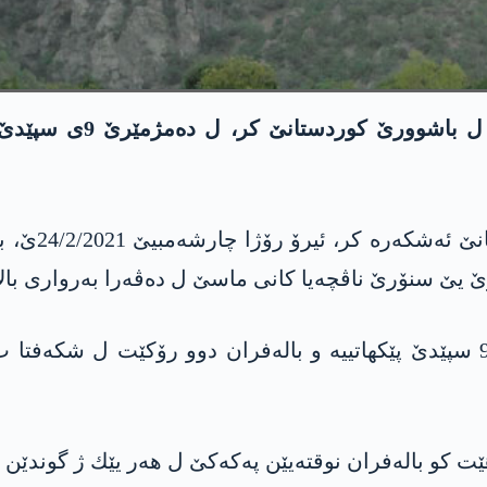
باله‌فرێن تركیێ ئیرۆ ج
چاڤكانیێن پێ
یێ سنۆرێ ناڤچه‌یا كانی ماسێ ل ده‌ڤه‌را به‌رواری بالا
ئه‌ڤ هێرش ب تایبه‌ت ل ده‌مژمێر 9:00 هه‌یا 9:25 سپێدێ پێكهاتییه‌ و باله‌فران
ت كو باله‌فران نوقته‌یێن په‌كه‌كێ ل هه‌ر یێك ژ گوندێ