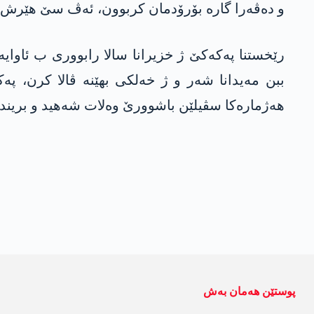
و ده‌ڤه‌را گاره‌ بۆرۆدمان كربوون، ئه‌ڤ سێ هێرش هه
رێخستنا په‌كه‌كێ ژ خزیرانا سالا رابووری ب ئاوایه‌
هه‌ژماره‌كا‌ سڤیلێن باشوورێ وه‌لات شه‌هید و بریندار 
پوستێن ھەمان بەش