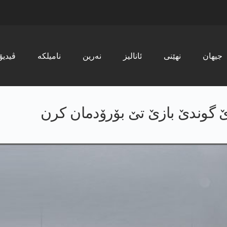
جیھان
نھێنی
ئانالیز
نەرین
نامیلکە
ڤیدیۆ
وورێ گوندێ بازێ تێ بۆرۆدمان كرن