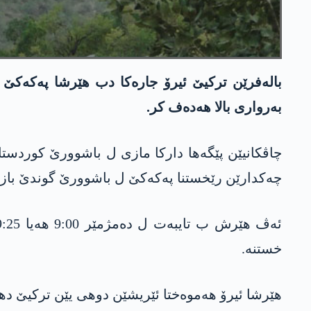
به‌رواری بالا هه‌ده‌ف كر.
چه‌كدارێن رێخستنا په‌كه‌كێ ل باشوورێ گوندێ بازێ 
خستنه‌.
هێرشا ئیرۆ هه‌موه‌ختا ئێریشێن دوهی یێن تركیێ دهێ