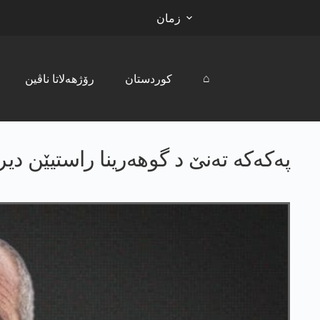
زمان
⌂
کوردستان
رۆژھەلاتا ناڤین
په‌كه‌كە‌ ته‌نێ د گوهه‌رینا راستیێن د