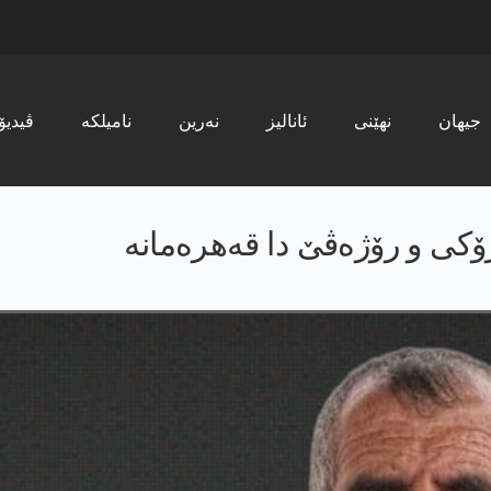
جیھان
نھێنی
ئانالیز
نەرین
نامیلکە
ڤیدیۆ
یرۆكی و رۆژه‌ڤێ دا‌ قەهرەمانە