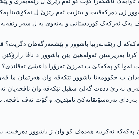
كێ ب ئاوایەک ئاشکەرا گۆت کو ئەم رێزێ ل رێڤەبەری و پ
شوور ژی دەرکەڤیت و ببێژیت ئەم رێزێ ل تەکۆشینا په‌ك
 یەک ئەرکەک کوردستانی و نەتەوی یە ل سەر رێڤەبەر
 په‌كه‌كه‌ ل رێڤه‌به‌رییا باشوور و پێشمه‌رگه‌هان دگریت‌؟
كرنا به‌رپرسێن ئه‌وله‌هیێ یێن باشوور د ناڤا زارۆكێن
كهت‌ ئه‌وا كو په‌كه‌كێ ب ته‌رزێ ته‌رۆرا داعشێ ته‌قاند
نەدان ب حکوومەتا باشوور تێکەڤە وان هەرێمان ما ق
ەری نە رێ ددەت گەلێ سڤیل تێکەڤە وان ناڤچەیان نە 
ە بەردای پەرەشۆتڤانەکێ ئامێدیێ، و گۆت ئەڤ ناڤچە،
‌كه‌كه‌ نه‌كرییه‌ هه‌ده‌ف كو وان ژ باشوور ده‌رخیت‌، به‌