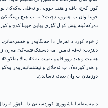
کور، کەچ، باڤ و هتد.. چوویی و تەڤلی پەکەکێ بو
خوینا وان ب هەروە دچیت؟ نە ب هیچ رەنگەکێ گەل
دەرکەڤیتە پێش کو ل گۆری بهایێ خوینا کەچ و کورێ
دبێژیت: ئەڤە ئه‌مین، مه‌ ده‌ستكەفتییه‌كێ مه‌زن
هە
و هەر کوردەک ب ئەخلاق و نیشتمانپەروەر وەکو چ
دوژمنان ب وان بدەتە ناساندن.
د مه‌سه‌له‌یا باشوورێ كوردستانێ دا، باهۆز ئه‌ردال