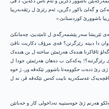
ێشمەرگەیێن باشوور دگرین و ئەم ناس دکەین، د ڤی
ه‌كێ و گەلێ باکور دگرین، ئەم رێزێ ل رێڤەبەرییا
ییا باشوورێ کوردستانێ.«
 قه‌ی ئێریشا سه‌ر پێشمه‌رگه‌ی ل ئامێدیێ، چه‌مانكێ
 وان دا دبیته‌ رێزگرتن؟ قه‌ی مرۆڤ دكاریت‌ ناڤێ
ی؟ گەلۆ ئاڤاکرنا هندەک هەرێمێن ساختە ل بن هندەک
ەی رێزگرتنە؟! پەکەکێ ب دەهان هەرێمێن جودا ل
ژی رێ ددەت حکوومەتا باشوور تێکەڤە ور، ژ خوە
 ناڤچەیەک عەسکەریە نابیت کەس تێکەڤە ڤر، نە ل
لكو هه‌رتم ژێ خوه‌ستییه‌ ته‌داخولی كار و خه‌باتێن