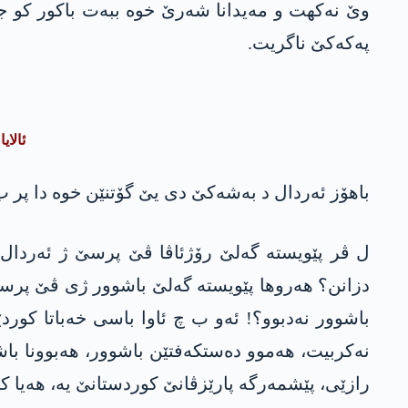
وێ نه‌كهت‌ و مه‌یدانا شه‌رێ خوه‌ ببه‌ت باكور ك
پەکەکێ ناگریت.
ئالای
باهۆز ئه‌ردال د به‌شه‌كێ دی یێ گۆتنێن خوه‌ دا پر ب 
ل ڤر پێویسته‌ گه‌لێ رۆژئاڤا ڤێ پرسێ ژ ئه‌ردال
دزانن؟ هه‌روها پێویسته‌ گه‌لێ باشوور ژی ڤێ پرسێ ژ
باشوور نه‌دبوو؟! ئەو ب چ ئاوا باسی خەباتا کو
نەکربیت، هەموو دەستکەفتێن باشوور، هەبوونا با
رازێی، پێشمەرگە پارێزڤانێ کوردستانێ یە، هەیا ک