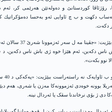
یا، رۆژئاڤا كوردستانێ و ده‌وله‌تێن هه‌رێمی كر، ئ
ه‌ساب دكهت‌ و ب چ ئاوایی ئه‌و به‌حسا ده‌مۆكراتیك ك
 دكەت‌.
د مژارا جڤینا سالانه‌ یا
ش ناس دکەین، ئەم ھێزا خوە ژی باش ناس دکەین، د ڤی
ا نوو بکەت».
ئەڤ ئا
3 سالێن رابووری دا، گه‌ریلا بوونه‌ خوه‌دی ئه‌زموونه‌كا‌ مه‌زن یا ش
ا دی ژ بۆی نرخاندنا سڤک یا ئەردال نینە.
 ئەردال وە دزانیت ب باس کرن ل قەهرەمانیا گەریلایان 