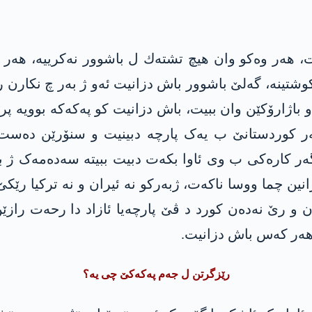
شتینە، گه‌لێ باشوور باش دزانیت ئه‌و ژ به‌ر چ نكارن رح
 باژارۆكێن وان ببیت‌، باش دزانیت‌ كو په‌كه‌كه‌ بوویه‌ پر
ر کوردستانێ ب یەک پارچە دبینیت و سنۆرێن دەست 
گەر کارەکی ب وی ئاوا بکەت دبیت ببیتە سەدەمەک ژ ب
انین چما ووسا ناکەت، ژبەرکو نە ئیران و نە ترکیا رێ
ن و رێ نەدەن کورد د ڤێ پارچەیا ئازاد دا رحەت رازێن
 هەر کەس باش دزانیت.
رێزگرتن ل جه‌م په‌كه‌كێ چی یه‌؟