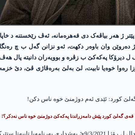
تر ژ هەر بیاڤەک دی قەهرەمانە، ئه‌ڤ رێخستنە د خاپاندن
ژ ده‌روێن وان باوه‌ر دكهت‌، ئه‌و نزانن گه‌ل ب چ رەنگا
ڤ ل دیرۆكا په‌كه‌كێ ب زڤره‌ و بوویه‌ران دانیتە پال هه‌ڤ، 
ا ره‌وا خوه‌یا نا‌بیت‌، لێ به‌لێ به‌ره‌ڤاژی ڤێ، دێ خ
قه‌ی گه‌لێ كورد پێش دامەزراندنا په‌كه‌كێ دوژمنێ خوه‌ ناس نه‌دكر؟!