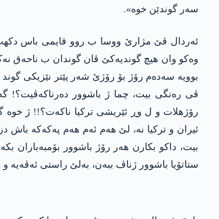
سه‌ر گوندێن خوه‌».
وه‌كو‌ وان هیچ گوندیەکێ ڤان گوندان ب ناحه‌ق نەکو
بوویه‌ سه‌ده‌م رۆژ بۆ رۆژێ شه‌ر پێتر نێزیکی گوند و
ڤی رەنگی بیت، چما ژ باشوور دەرناکەڤیت؟! گە
رۆژهلات و ل وڕ ئێریشی ترکیا ناکەت؟!! ژ خوە 
ئیران و ترکیا نە، لێ هەم ئەم هەم پەکەکە باش دز
بیت، داکو بکارن هەر رۆژ باشوور بۆمبەباران بکە
ستاتۆیا باشوور ژناڤ ببەن، بەلێ راستی ئەڤەیە و