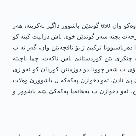
ئه‌ردال ڤێ مژارێ ووسا ب روو قایمی باس دكهت‌، هه‌ر وه‌كو‌ وان هیچ تشته‌ك ل باشوور نه‌كرییه‌، هه‌ر وه‌كو‌ وان 650 گوندێن باشوور داگیر نه‌كرینه‌، هه‌ر
ه‌ت بچنە سه‌ر گوندێن خوه‌، باش دزانیت‌ كینه‌ كو
ا ده‌رباسبوونا تركیێ ژ بۆ ناڤچه‌یێن وان، گەر نە ب
چێکری یێن کوردستانێ ناس ناکەت، چما ناچیتە
ۆی ب شەر چوونا دو دوژمنێن کوردان کو ئەو ژی
کێ پێ نادن، ئەو دخوازن پەکەکە ل باشوورێ وەلات
، ئەو دخوازن ب بەهانەیا پەکەکێ بێنە باشوور و