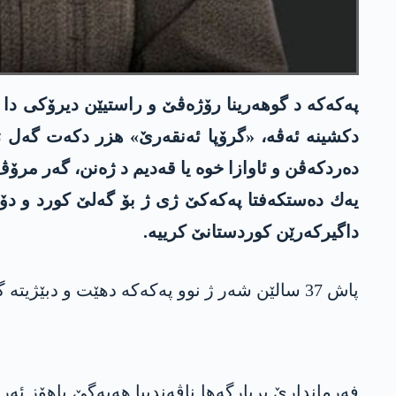
پەکەکە د گوهه‌رینا رۆژه‌ڤێ و راستیێن دیرۆكی دا پێ
دكشینه‌ ئه‌ڤه‌، «گرۆپا ئه‌نقه‌رێ» هزر دکەت گه‌ل 
ده‌ردكه‌ڤن و ئاوازا خوه‌ یا قه‌دیم د ژه‌نن، گه‌ر مرۆ
یه‌ك ده‌ستكەفتا په‌كه‌كێ ژی ژ بۆ گه‌لێ كورد و دۆز
داگیركه‌رێن كوردستانێ كرییه‌.
پاش 37 سالێن شه‌ر ژ نوو په‌كه‌كه‌ دهێت و دبێژیتە گه‌لێ کورد: ئێدی ئه‌م دوژمنێ خوه‌ ناس دكن!