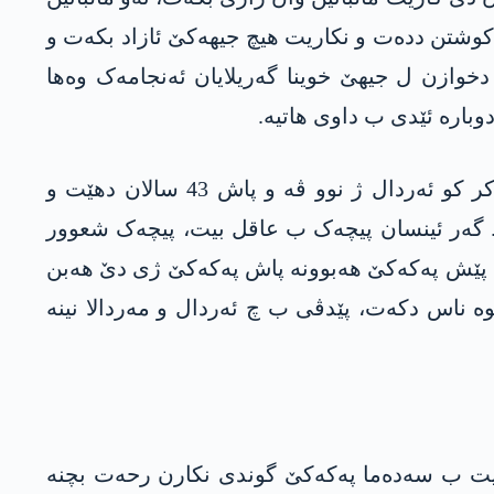
 کوشتن ددەت و نکاریت هیچ جیهەکێ ئازاد بکەت و
دخوازن ل جیهێ خوینا گەریلایان ئەنجامەک وەها
وبارە ئێدی ب داوی هاتیە.
ژ خوه‌ كورد د ئه‌زه‌ل دا جه‌نگاوه‌ر و قەهرەمانن، قه‌ی به‌رییا په‌كه‌كێ گه‌لێ كورد دوژمنێ خوه‌ ناس نه‌دكر كو ئه‌ردال ژ نوو ڤه‌ و پاش 43 سالان دهێت و
ین!. گەر ئینسان پیچەک ب عاقل بیت، پیچەک شعوور
ناس بکەت، دوژمنێن کوردا پێش پەکەکێ هەبوونە پاش پەکەکێ ژی دێ هەبن
ە ناس دکەت، پێدڤی ب چ ئەردال و مەردالا نینە
بێژیت ب سه‌ده‌ما په‌كه‌كێ گوندی نكارن رحه‌ت بچنە