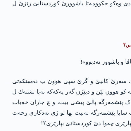
ەکا دی وەکو حکوومەتا باشوورێ کوردستانێ رێزێ ل
ەین؟
ڤا و باشوور نه‌دبوو»!
ینێ، سه‌رێ كانیێ و گرێ سپی هوون ب ده‌ستكه‌تی
و هوون تێن و دبێژن گه‌ر په‌كه‌كه‌ نه‌با تشته‌ك ل
وەک پێشمەرگە پالێ پیشی بیت، و چ جاران خەبات
 سایا پێشمەرگە نەبیت نها تو ژی نەدکاری رحەت
پارێزی چەوا دێ کوردستانێ بپارێزی؟!