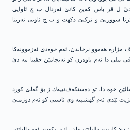
ه‌م دێ ل ڤر باس کەین كانێ ئه‌ردال ب چ ئاوایی
رنا سووریێ و تركیێ دكهت‌ و ب چ ئاویی نه‌رینا
 هه‌په‌گێ دا، باهۆز ئه‌ردال دبێژیت: «جڤینا مە ل سەر ئەزموونا شەرێ 37 سالان ئەڤ مژارە ھەموو نرخاندن، ئەم خوەدی ئەزموونەکا
 ملی دا ئەم باوەرن کو ئەنجامێن جڤینا مە دێ
خافتنا ئەردال هەر ب وێ واتەیێ دهێت کو ب ئاوایەک نە راستەراست ببێژیت:‌ «په‌كه‌كی د 40 سالێن خوه‌ دا‌، تو ده‌ستكەف‌تییه‌ك ژ بۆ گه‌لێ كورد
ه‌ری، هه‌م دبێژیت ئێدی ئه‌م گهشتینه‌ وی ئاستی كو ئه‌م دوژمنێ
دێ کاریت مالباتێن وان رازی بکەت، ئەو مالباتێن