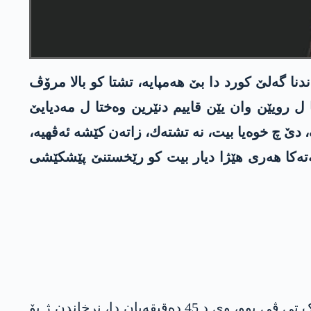
ا گه‌لێ کورد دا‌ بێ هه‌مپایه‌، تشتا كو بالا مرۆڤ
 ل رویێن وان یێن قاییم دنێرین وه‌ختا ل مه‌دیایێ
دێ چ خوه‌یا بیت‌، نه‌ تشته‌ك، زاته‌ن کێشە ئه‌ڤهیە،‌
زمه‌ته‌كا هه‌ری هێژا دیار بیت كو رێخستنێ پێشكێشی
فەرماندارێ بریارگەھا ناڤەندییا هه‌په‌گێ باھۆز ئەردال ل رۆژا 9/3/2021ێ بەشداری بەرنامەیا تایبەتا ستێرک تی ڤی بوو، وی د 45 دەقیقەیان دا، نرخاندن ژ بۆ