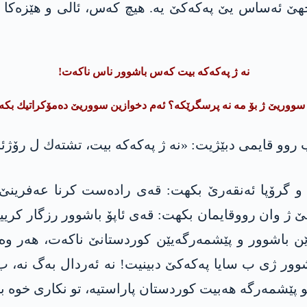
و جهێ ئه‌ساس یێ په‌كه‌كێ یه‌. هیچ کەس، ئالی و هێز
نه‌ ژ په‌كه‌كه بیت‌ كه‌س باشوور ناس ناكەت‌!
ا سووریێ ژ بۆ مه‌ نه‌ پرسگرێكه‌؟ ئه‌م دخوازین سووریێ ده‌مۆكراتیك بك
روو قایمی دبێژیت‌: «نه‌ ژ په‌كه‌كه‌ بیت، تشته‌ك ل رۆژئا
 و گرۆپا ئه‌نقه‌رێ بكهت‌: قه‌ی راده‌ست كرنا عه‌فر
 وان رووقایمان بكهت‌: قه‌ی ئاپۆ باشوور رزگار كرییه‌ ك
ردێن باشوور و پێشمەرگەیێن کوردستانێ ناکەت، هەر 
شوور ژی ب سایا پەکەکێ دبینیت! نە ئەردال بەگ نە، ب
و پێشمەرگە هەبیت کوردستان پاراستیە، تو نکاری خوە ب