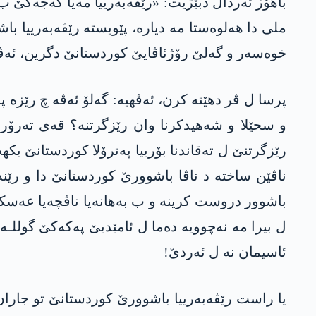
باهۆز ئه‌ردال دبێژیت‌: «رێڤەبەرییا مەیا كه‌جه‌
ملی دا ھەلوەستا مە دیارە، پێویستە رێڤەبەرییا با
خوەسەر و گەلێ رۆژئاڤایێ کوردستانێ دگرین، ئەڤ
پرسا ل ڤر دهێتە كرن، ئه‌ڤهیە‌: گه‌لۆ ئه‌ڤە چ رێزه‌
و سحێلا و شەهیدکرنا وان رێزگرتنه‌؟ قه‌ی ته‌رۆر 
رێزگرتنێ ل ته‌قاندنا بۆرییا په‌ترۆلا كوردستانێ ب
ناڤێن ساختە د ناڤا باشوورێ کوردستانێ دا و رێ
باشوور دروست کرینە و ب بەهانەیا ناڤچەیا عەسک
ل بیرا مە نەچوویە دەما ل ئامێدیێ پەکەکێ گوللـ
ئاسیمان نە ل ئەردێ!
یا راست رێڤه‌به‌رییا باشوورێ كوردستانێ تو جاران په