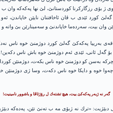
وی ژ بۆی رزگارکرنا کوردستانێ، لێ نها پەکەکە وان ب
ێ کورد ئێدی ب ڤان ئاخافتنان نایێن خاپاندن، ئەو 
ن وان بیت، سەردەما خاپاندنێ و سەمینارێن بێ واتە و د
 ژ بۆ گه‌ل ئانی، ئێدی ئه‌م دوژمنێ خوه‌ باش ناس دكە
بیت و هند روو قاییم نەبیت نە 43 سالا بەلکو 43 چرکە بەسن کو دوژمنێ خوە 
ەوا خوە و دایکا خوە ناس دکەت، وسا ژی دوژمنێن خو
گه‌ر نه‌ ژبەر په‌كه‌كێ‌ بیت، هیچ تشته‌ك ل رۆژئاڤا و باشوور نامینیت!
 دبێژیت‌: «ترك نه‌ ژبۆی مه‌ ب ته‌نێ تێن، په‌ده‌كه‌ د