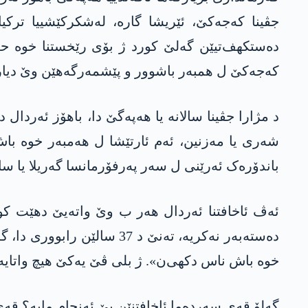
جڤینا كه‌جه‌كێ، ئێریشا گارە، له‌شكركێشییا ترك
ده‌ستكهف‌تیێن گه‌لێ كورد ژ بۆی رێخستنا خوه‌ ح
كه‌جه‌كێ ل همبه‌ر باشوور و پێشمه‌رگه‌هێن وێ دیار
شەری یا مەزنین، ئەم ئارتێشا ل ھەمبەر خوە با
باندۆرەک ئەرێنی ل سەر پەرفۆرمانسا گەریلا یا سال
دەستەبەر نەکریە، ته‌نێ د 7
خوه‌ باش ناس دكهی‌ن». ژ بلی ڤێ یەکێ هیچ واتایەک
گەلۆ قەی سەردەما ئاخافتنێن بێ ئەنجام مایە؟ قەی