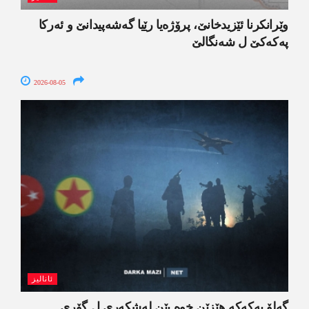
وێرانکرنا ئێزیدخانێ، پرۆژەیا رێیا گەشەپیدانێ و ئەرکا
پەکەکێ ل شەنگالێ
2026-08-05
ئانالیز
گەلۆ پەکەکە ھێزێن خوە یێن لەشکەری ل گۆری