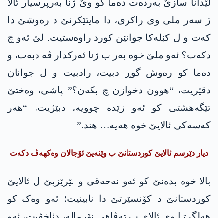
لێدانا سازێ به‌رده‌ت دەما کو وێ ژنا بەرپرسیار ئالا
ژ سەر ملی وی راكری، دا مایتێكرنێ د ره‌وشێ دا
كه‌ت و ل کێلەکا جوانێن کورد راوه‌ستیت. لێ ئەو چ
دکەت؟ ئەو ملێ خوە بەر ب ژنا ئەرکدار ڤە دبه‌ت، و
دەما کو رەوش گوڕ دبیت، رادبیت و ل جوانان
دقێریت، “ھوون دخوازن چ بکه‌ن؟” پاشی، وه‌ختێ
تێگه‌هشتی کو ئەو زێدە چوویە، دبێژیت، “ھەر
کەسه‌كی ئالایێ خوە ھەیە… هتد.”
دیار دێرسم ئالایێ كوردستانێ ب وێنه‌یێ ئۆجالان وه‌كهه‌ڤ دكه‌ت
بالا خوە بده‌نێ کو ئەو نەحەقی و بێرێزیێ ل ئالایێ
کوردستانێ د کۆنسێرتێ دا نابینیت؛ ئەو وەک کو
هه‌لگرتنا وی ئالای ب تەڤاھی نۆرمالە، دئاخڤیت، ئەو