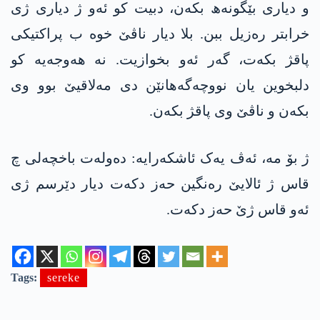
و دیاری بێگونەھ بکه‌ن، دبیت کو ئەو ژ دیاری ژی
خرابتر رەزیل ببن. بلا دیار ناڤێ خوە ب پراكتیکی
پاقژ بکەت، گەر ئەو بخوازیت. نە ھەوجەیە کو
دلبخوین یان نووچەگه‌هانێن دی مەلاقیێ بوو وی
بکه‌ن و ناڤێ وی پاقژ بکه‌ن.
ژ بۆ مە، ئەڤ یەک ئاشكه‌رایه‌: دەولەت باخچەلی چ
قاس ژ ئالایێ رەنگین حه‌ز دکەت دیار دێرسم ژی
ئەو قاس ژێ حه‌ز دکەت.
Tags:
sereke