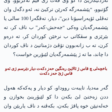
ئەردنیگاریێ دا کو وی قەت ژێ فێم نه‌كربوو، وی
گۆتبوو، “پێشمەرگە کەرێن ترکیێ نە، ئەو دگه‌ل وان
تەڤلی ئۆپەراسیۆنا دبن”، دیار، تەڤگەرا 100 سالی یا
پێشمەرگەیان وەکی “جەحش-کەر” ب ناڤ کر، تە
بێرێزی و سڤکاتی ب نرخێن کوردان کر، تە درەو
کرن، تە ب زانەبوون تۆڤێ دژمناتیێ د ناڤ کوردان
دا چاند، ما تە ژ پێشمەرگەیان لێبۆرین خواست؟
باخچەلی چ قاس ژ ئالایێ رەنگین حه‌ز دکەت دیار دێرسم ژی ئەو
قاس ژێ حه‌ز دکەت
گەر مەدیا، تایبه‌ت رووداو، کو دیار و په‌كه‌كه‌ ھەول
ددن زەختێ لێ بکه‌ن دا کو لێبۆرینێ بخوازن و
خەلەتیێن خوە پاقژ بکه‌ن، بکەڤنه د‌ ناڤ یاریێن وان