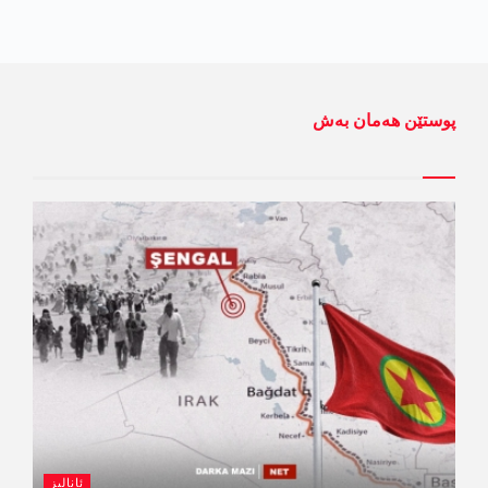
پوستێن ھەمان بەش
ئانالیز