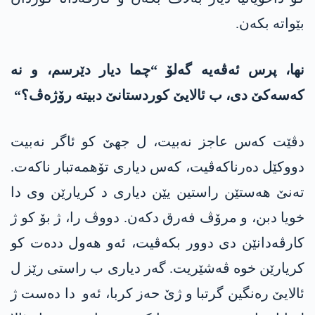
بێواتە بکه‌ن.
نھا، پرس ئەڤەیه‌ گەلۆ “چما دیار دێرسم، و نە
کەسەکێ دی، ب ئالایێ کوردستانێ دبیته‌ رۆژەڤ؟
“
دڤێت کەس عاجز نه‌بیت، ل جھێ کو ئاگر نه‌بیت
دووكێل دەرناکەڤیت، کەس دیاری تۆھمەتبار ناکەت.
تەنێ ھەستێن راستین یێن دیاری د کریارێن وی دا
خویا دبن، و مرۆڤ فەرق دکه‌ن. دووڤ را، ژ بۆ کو ژ
كارڤه‌دانێن دی دوور بکەڤیت، ئەو ھەول ددەت کو
کریارێن خوە ڤەشێریت. گەر دیاری ب راستی رێز ل
ئالایێ رەنگین گرتبا و ژێ حەز كربا، ئه‌و دا ده‌ست ژ