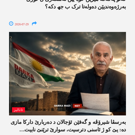
بەرژەوەندیێن دەولەتا ترک ب جھ دکە؟
2026-07-29
ئانالیز
بەرسڤا شیرۆڤە و گەفێن ئۆجالان د دەربارێ دارکا مازی
دە: یێ کو ژ ئاسنی دترسیت، سوارێ ترێنێ نابیت…