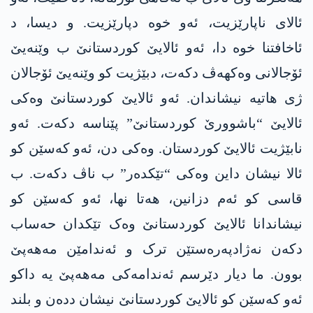
ئالای ناپارێزیت، ئەو خوە دپارێزیت. و دیسا، د
ئاخافتنا خوە دا، ئەو ئالایێ کوردستانێ ب وێنەیێ
ئۆجالانی وەکھەڤ دکەت، دبێژیت کو وێنەیێ ئۆجالان
ژی ھاتیە نیشاندان. ئەو ئالایێ کوردستانێ وەکی
ئالایێ “باشوورێ کوردستانێ” پێناسە دکەت. ئەو
نابێژیت ئالایێ کوردستان. وەکی دن، ئەو کەسێن کو
ئالا نیشان داین وەکی “تێكده‌ر” ب ناڤ دکەت. ب
قاسی کو ئەم دزانین، ھەتا نھا، ئەو کەسێن کو
نیشاندانا ئالایێ کوردستانێ وەک تێكدان حه‌ساب
دكه‌ن نه‌ژادپەرەستێن ترک و ئەندامێن مه‌هه‌پێ
بوون. ما دیار دێرسم ئەندامەکی مه‌هه‌پێ یه‌ داکو
ئەو کەسێن کو ئالایێ کوردستانێ نیشان دده‌ن و بلند