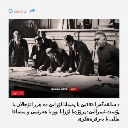
2026-07-27
ئانالیز
د سالڤەگەرا 103یێ یا پەیمانا لۆزانێ دە هزرا ئۆجالان یا
پۆست-ئیمرالیێ: پرۆژەیا لۆزانا نوو یا ھەرێمی و میساقا
مللی یا بەرفرەھکری