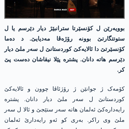
بوویەرێن ل کۆنسێرتا سترانبێژ دیار دێرسم یا ل
ستوتتگارتێ بوونه‌ رۆژەڤا مەدیایێ. د دەما
کۆنسێرتێ دا ئالایەکێ کوردستانێ ل سەر ملێ دیار
دێرسم ھاتە دانان. پشتره‌ پێلا نیقاشان دەست پێ
کر.
کۆمەک ژ جوانێن ژ رۆژئاڤا چوون و ئالایەکێ
کوردستانێ ل سەر ملێ دیار دانان. پشترە
رایەدارەکێ ئەلمان هاته‌ سه‌ر ستێجێ و ئالا ل سەر
ملێ وی راكر. بەری کو ئه‌و رایه‌دارێ ئەلمان