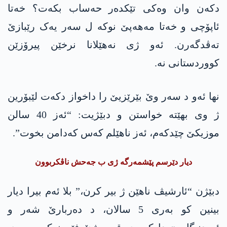
دکه‌ن وان وەکی تێكده‌ر حه‌ساب بكه‌ت؟ خەتا
ئاپۆچی و خەتا مه‌هه‌پێ نوکە ل سەر یەک رێبازێ
تەڤدگەرن. ئەو ژی نه‌هێلانا نرخێن پیرۆزێن
کووردستانی نە.
نھا ئه‌و د سه‌ر وێ بێرێزیێ را داخواز دكه‌ت لێبۆرین
ژ وی بهێته‌ خواستن و دبێژیت: “ئەز 40 سالن
موزیکێ چێدکه‌م، ئەز ناھێلم کەس کەدامن بخوت”.
دیار دێرسم پێشمه‌رگه‌ ژی ب جه‌حش ناڤكربوون
دبێژن “ئارشیڤ ناھێن ژ بیر کرن،” بلا ئەم بیرا دیار
بینین کو به‌ری 5 سالان، د دەربارێ شەر و