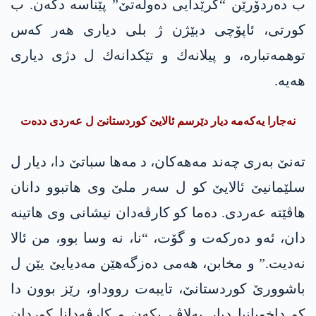
ب دەردۆرێن “گرێدایی دەولەتێ” پێناسە دکه‌ن. ب
کورتی، ئاپۆچی دبێژن ژ بلی دیاری ھەر کەس
توهمه‌تباره‌، و پیلانه‌ك و تێكدانه‌ك ل دژی دیاری
ھەیە.
نه‌جارا یه‌كه‌مه‌ دیار دێرسم ئالایێ كوردستانێ ل عه‌ردی دده‌ت
تەنێ به‌ری چەند مەھه‌كان، د مەھا سباتێ دا، دیار ل
سلێمانیێ ئالایێ کو ل سەر ملێ وی ھاتبوو دانان
هاڤێته‌ عەردی. دەما کو كارڤه‌دان نیشانی وی ھاتینه‌
دان، ئەو دەرکەت و گۆت، “نا، نە وسا بوو، من ئالا
نەدیت.” و مخابن، ھەمی دەزگەھێن مەدیایێ یێن ل
باشوورێ کوردستانێ، تایبه‌ت رووداو، رێز بوون دا
کو داخویانیا دیار بەلاڤ بکه‌ن و كارڤه‌دانا کوردان