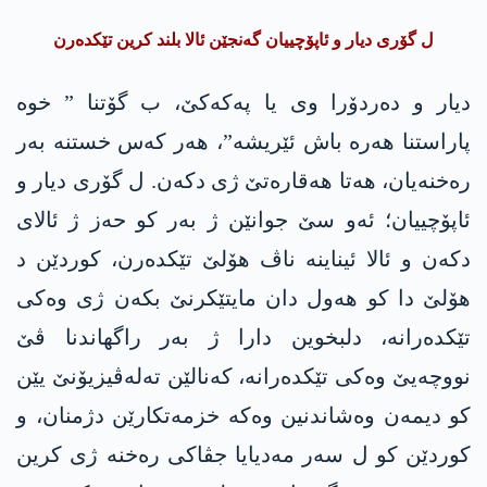
ل گۆری دیار و ئاپۆچییان گه‌نجێن ئالا بلند كرین تێكده‌رن
دیار و دەردۆرا وی یا په‌كه‌كێ، ب گۆتنا ” خوە
پاراستنا ھەره‌ باش ئێریشە”، ھەر کەس خستنە بەر
رەخنەیان، ھەتا ھەقارەتێ ژی دکه‌ن. ل گۆری دیار و
ئاپۆچییان؛ ئه‌و سێ جوانێن ژ به‌ر كو حه‌ز ژ ئالای
دكه‌ن و ئالا ئیناینه‌ ناڤ هۆلێ تێكده‌رن، کوردێن د
ھۆلێ دا کو ھەول دان مایتێكرنێ بکه‌ن ژی وه‌كی
تێكده‌رانه‌، دلبخوین دارا ژ بەر راگھاندنا ڤێ
نووچەیێ وەکی تێكده‌رانه‌، که‌نالێن تەلەڤیزیۆنێ یێن
کو دیمەن وەشاندنین وەکە خزمەتکارێن دژمنان، و
کوردێن کو ل سەر مەدیایا جڤاکی رەخنە ژی کرین