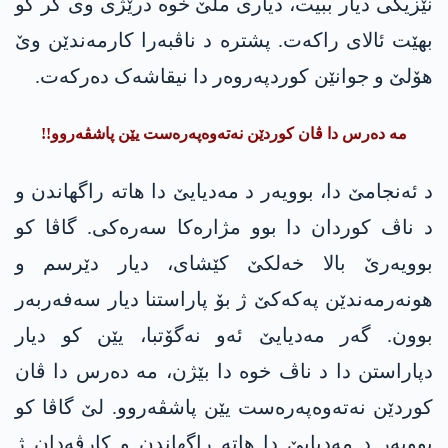
نێزیكی دیار ببیت، دیاری ملێ خوە درێژی وی کر کو
بهێت ئالای راكه‌ت. پشترە د ناڤبەرا كارمه‌ندێن وێ
هۆلێ و جوانێن کوردپەروەر دا نیقاشەک دەرکەت.
مە دەرس دا ڤان کوردێن نەتەوەپەرەست یێن پاشڤەروو!!
د ئەنجامێ دا، بوویەر د مەدیایێ دا ھاتە راگھاندن و
د ناڤ کوردان دا بوو مژارەکا سەرەکی. گاڤا کو
بوویەرێ بالا خەلکێ كێشای، دیار دێرسم و
ھونەرمەندێن په‌كه‌كێ ژ بۆ پاراستنا دیار سەفەربەر
بوون. گەر مەدیایێ ئەو نەگۆتبا، یێن کو دیار
دپاراستن دا د ناڤ خوە دا بێژن، مە دەرس دا ڤان
کوردێن نەتەوەپەرەست یێن پاشڤەروو. لێ گاڤا کو
بوویەر د مەدیایێ دا ھاتە راگھاندن و كارڤه‌دان ژ