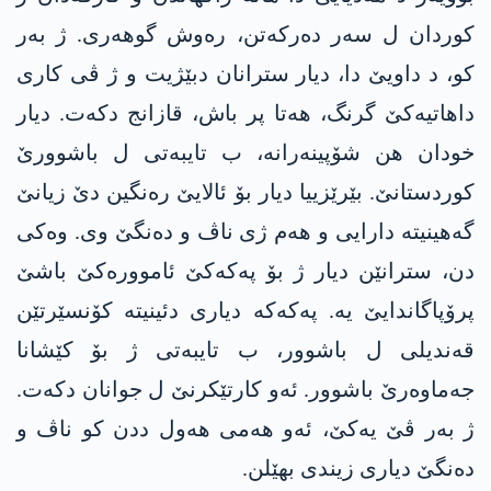
کوردان ل سه‌ر ده‌ركه‌تن، رەوش گوھەری. ژ بەر
کو، د داویێ دا، دیار سترانان دبێژیت و ژ ڤی كاری
داھاتیەکێ گرنگ، ھەتا پر باش، قازانج دکەت. دیار
خودان ھن شۆپینەرانە، ب تایبەتی ل باشوورێ
کوردستانێ. بێرێزییا دیار بۆ ئالایێ رەنگین دێ زیانێ
گه‌هینیته‌ دارایی و ھەم ژی ناڤ و دەنگێ وی. وەکی
دن، سترانێن دیار ژ بۆ په‌كه‌كێ ئاموورەکێ باشێ
پرۆپاگاندایێ یە. په‌كه‌كه‌ دیاری دئینیته‌ کۆنسێرتێن
قەندیلی ل باشوور، ب تایبەتی ژ بۆ كێشانا
جه‌ماوه‌رێ باشوور. ئەو كارتێكرنێ ل جوانان دکەت.
ژ بەر ڤێ یەکێ، ئەو ھەمی ھەول ددن کو ناڤ و
دەنگێ دیاری زیندی بھێلن.