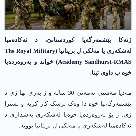
ژنەکا پێشمەرگەیا کوردستانێ، د ئەکادەمیا
لەشکەری یا مەلکی ل بریتانیا (The Royal Military
Academy Sandhurst-RMAS) خواند و پەروەردەیا
خوە ب داوی ئینا.
مەدیا مەستی تەمەنێ 30 سالە و ژ بەری نھا ژی د
پێشمەرگەتیا خوە دا وەک پزشک کار کریە و پشترا
ژی، ژ بۆ پەروەردەیا خوەیا لەشکەری بەشداری د
ئەکادەمیا لەشکەری یا مەلکی ل بریتانیا بوویە.