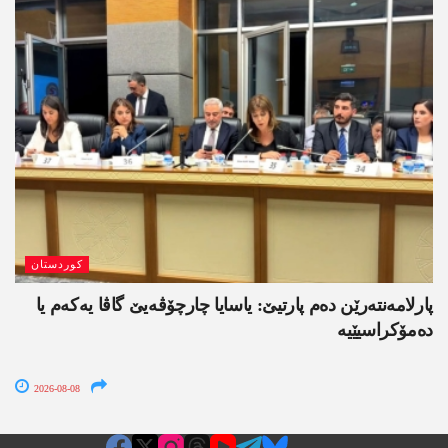
کوردستان
پارلامەنتەرێن دەم پارتیێ: یاسایا چارچۆڤەیێ گاڤا یەکەم یا
دەمۆکراسیێیە
2026-08-08