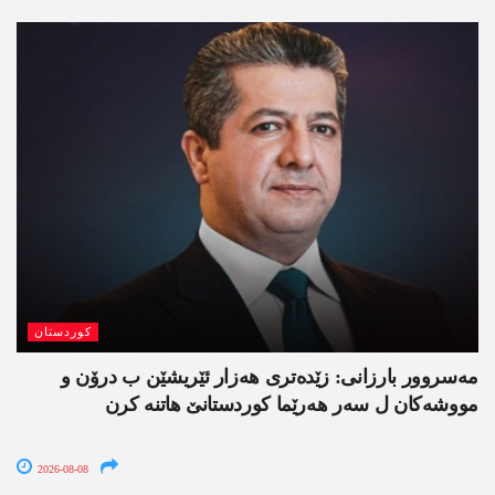
کوردستان
مەسروور بارزانی: زێدەتری ھەزار ئێریشێن ب درۆن و
مووشەکان ل سەر ھەرێما کوردستانێ ھاتنە کرن
2026-08-08