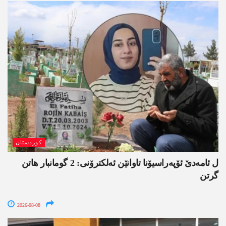
کوردستان
ل ئامەدێ ئۆپەراسیۆنا تاوانێن ئەلکترۆنی: 2 گومانبار ھاتن
گرتن
2026-08-08