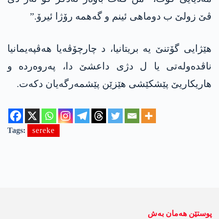
ڤێ زولێ ب دوماهی ئینم و گەهمە رۆژا ئیرۆ.”
هێژایی گۆتنێ یە بریتانیا، د چارچۆڤەیا ھەڤپەیمانیا
ناڤدەولەتی یا ل دژی داعشێ دا، پەروەردە و
هاریکاریێ پێشکێشی ھێزێن پێشمەرگەیان دکەت.
Tags:
sereke
پوستێن ھەمان بەش