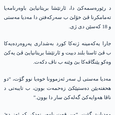
د رێورەسمەکێ دا، ئارتێشا بریتانیایێ باوەرنامەیا
تەمامکرنا ڤێ خۆلێ ب سەرکەفتن دا مەدیا مەستی
و 18 کەسێن دی ژی.
جارا یەکەمینە ژنەکا کورد بەشداری پەروەردەیەکا
ب ڤێ ئاستا بلند دبیت و ئارتێشا بریتانیایێ ڤێ یەکێ
وەکو پێنگاڤەکا بێ وێنە ب ناڤ دکەت.
مەدیا مەستی ل سەر ئەزموونا خوەیا نوو گۆت، “دو
ھحفتەیێن دەستپێکێ زەحمەت بوون، ب تایبەتی د
ناڤا ھەوایەکێ گەلەکێ سار دا بوون.”
مەدیایێ گۆت، “من قەت باوەر نەدکر کو ئەز دێ