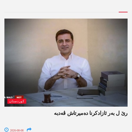
کوردستان
رێ ل بەر ئازادکرنا دەمیرتاش ڤەدبە
2026-08-08