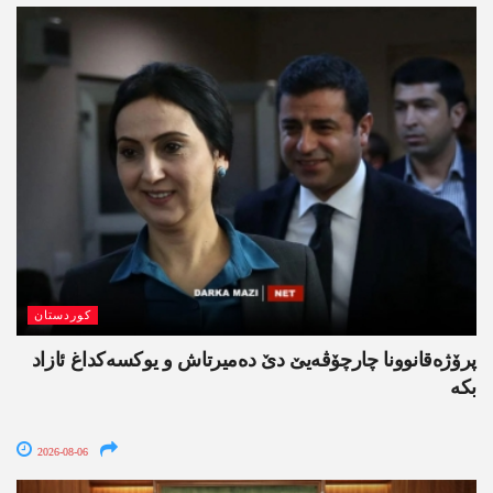
کوردستان
پرۆژەقانوونا چارچۆڤەیێ دێ دەمیرتاش و یوکسەکداغ ئازاد
بکە
2026-08-06