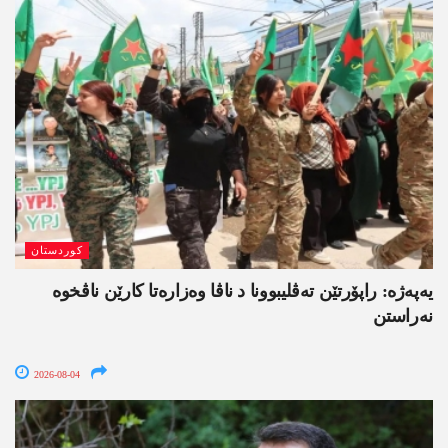
کوردستان
یەپەژە: راپۆرتێن تەڤلیبوونا د ناڤا وەزارەتا کارێن ناڤخوە
نەراستن
2026-08-04