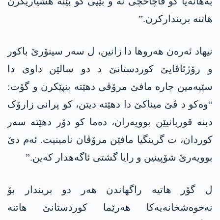
بەهانەیا کو قاچاخچی نە و بێیی کو بێنە ھشیاریکرن
ھاتنە بریندارکرن.”
نیهاد ئەرەن ھەروھا دا زانین، ل سەر سینۆرێ باکور
و رۆژئاڤایێ کوردستانێ د دو سالێن داوی دا
سێیەمین جارە مافێ مرۆڤی دهێتە بنپێکرن و گۆت:
“وەکو د ڤێ میناکێ دا دهێتە دیتن، کو پرانی زارۆک
دبنە قوربانیێن بوویەران، دەما کو دۆر دهێتە سەر
کوردان، ت گرینگیا مافێن مرۆڤان نامینیت. ئەم دێ
بوویەرێ شۆپینین و رایا گشتی ئاگەھدار کەین.”
ل گۆر ھاتیە راگهاندن ھەر دو بریندار بۆ
نەخوەشخانەیەکا ھەرێما کوردستانێ ھاتنە