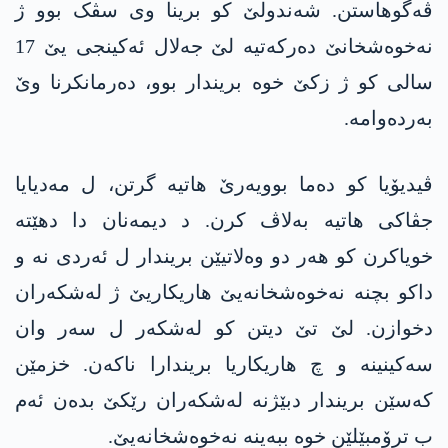
ڤەگوھاستن. شەندولێ کو برینا وی سڤک بوو ژ
نەخوەشخانێ دەرکەتیە لێ جەلال ئەکینجی یێ 17
سالی کو ژ زکێ خوە بریندار بوو، دەرمانکرنا وێ
بەردەوامە.
ڤیدیۆیا کو دەما بوویەرێ ھاتیە گرتن، ل مەدیایا
جڤاکی ھاتیە بەلاڤ کرن. د دیمەنان دا دهێتە
خویاکرن کو ھەر دو وەلاتیێن بریندار ل ئەردی نە و
داکو بچنە نەخوەشخانەیێ هاریکاریێ ژ لەشکەران
دخوازن. لێ تێ دیتن کو لەشکەر ل سەر وان
سەکینینە و چ هاریکاریا بریندارا ناکەن. خزمێن
کەسێن بریندار دبێژنە لەشکەران رێکێ بدەن ئەم
ب ترۆمبێلێن خوە ببەینە نەخوەشخانەیێ.