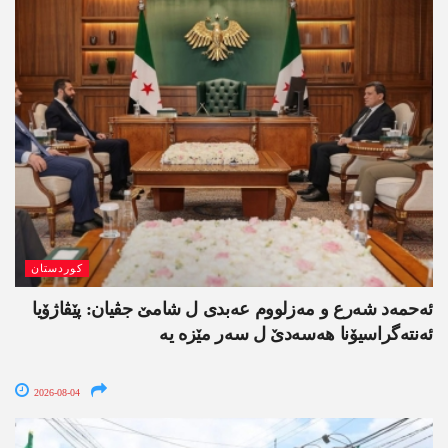
کوردستان
ئەحمەد شەرع و مەزلووم عەبدی ل شامێ جڤیان: پێڤاژۆیا
ئەنتەگراسیۆنا ھەسەدێ ل سەر مێزە یە
2026-08-04