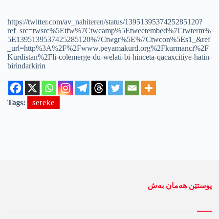
https://twitter.com/av_nahiteren/status/1395139537425285120?
ref_src=twsrc%5Etfw%7Ctwcamp%5Etweetembed%7Ctwterm%
5E1395139537425285120%7Ctwgr%5E%7Ctwcon%5Es1_&ref
_url=http%3A%2F%2Fwww.peyamakurd.org%2Fkurmanci%2F
Kurdistan%2Fli-colemerge-du-welati-bi-hinceta-qacaxcitiye-hatin-
birindarkirin
Tags:
sereke
پوستێن ھەمان بەش