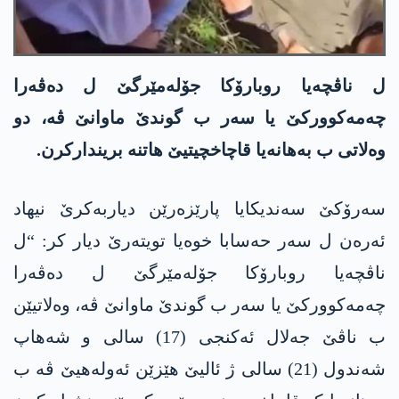
ل ناڤچەیا روبارۆکا جۆلەمێرگێ ل دەڤەرا
چەمەکوورکێ یا سەر ب گوندێ ماوانێ ڤە، دو
وەلاتی ب بەهانەیا قاچاخچیتیێ ھاتنە بریندارکرن.
سەرۆکێ سەندیکایا پارێزەرێن دیاربەکرێ نیهاد
ئەرەن ل سەر حەسابا خوەیا تویتەرێ دیار کر: “ل
ناڤچەیا روبارۆکا جۆلەمێرگێ ل دەڤەرا
چەمەکوورکێ یا سەر ب گوندێ ماوانێ ڤە، وەلاتیێن
ب ناڤێ جەلال ئەکنجی (17) سالی و شەھاپ
شەندول (21) سالی ژ ئالیێ ھێزێن ئەولەھیێ ڤە ب