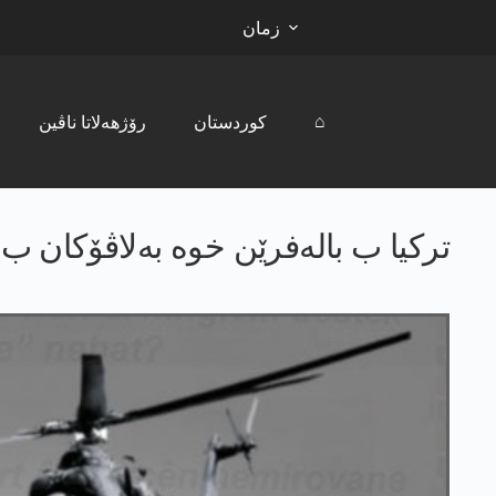
زمان
⌂
کوردستان
رۆژھەلاتا ناڤین
ترکیا ب بالەفرێن خوە بەلاڤۆکان ب