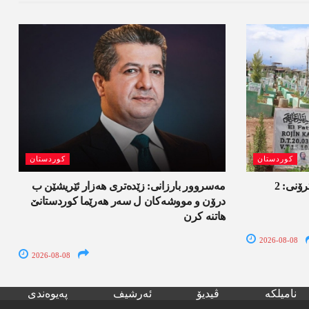
کوردستان
کوردستان
ل ئامەدێ ئۆپەراسیۆنا تاوانێن ئەلکترۆنی: 2
مەسروور بارزانی: زێدەتری ھەزار ئێریشێن ب
درۆن و مووشەکان ل سەر ھەرێما کوردستانێ
ھاتنە کرن
2026-08-08
2026-08-08
نامیلکە
ڤیدیۆ
ئەرشیف
پەیوەندی