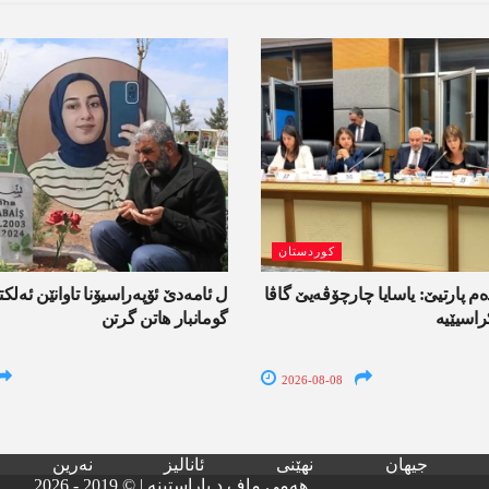
کوردستان
ەم پارتیێ: یاسایا چارچۆڤەیێ گاڤا
راسیێیە
گومانبار ھاتن گرتن
2026-08-08
جیھان
نھێنی
ئانالیز
نەرین
هەمی ماف د پاراستینە | © 2019 - 2026