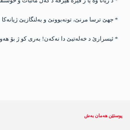
* د ژیانا وە یا ژ ڤێرە هێرڤە د گەل مالبات و خۆشتڤ
* جهێ ترسا مرنێ، تونەبوونێ و بەلنگازیێ ژیانەکا ب
* ئیسرارێ د خەلەتیێ دا نەکەن! بەری کو ژ بۆ هەو
پوستێن ھەمان بەش