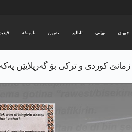
جیھان
نھێنی
ئانالیز
نەرین
نامیلکە
ڤیدیۆ
 زمانێ کوردی و ترکی بۆ گەریلایێن پەک