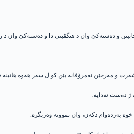
 دخاپینن و دەستەکێ وان د هنگڤینی دا و دەستەکێ وان د
شەرت و مەرجێن نەمرۆڤانە یێن کو ل سەر هەوە هاتینە ف
ک ژ دەست نەدایە.
ا خوە بەردەوام دکەن، وان نموونە وەربگرە.