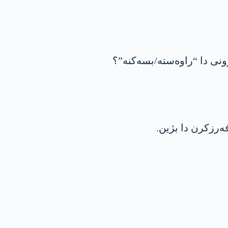
 رونی دا “راوەستە/بسەکنە”؟
ەرزکرن دا بژین.