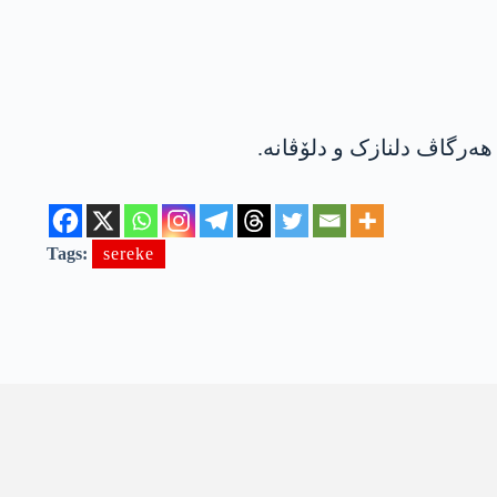
هەرگاڤ دلنازک و دلۆڤانە.
Tags:
sereke