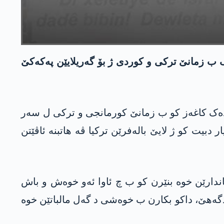
 ب زمانێ ترکی و کوردی ژ بۆ گەریلایێن پەکەکێ
 دارکا مازی ل باشوورێ کوردستانێ ئاشکەرا کر، ئیرۆ رۆژا پێنجشەمبی 20/5/2021ێ، هندەک کاغەز کو ب زمانێ کورمانجی و ترکی ل سەر
یت کو ژ لایێ بالەفرێن ترکیا ڤە هاتبنە ئاڤێتن
اندارێن خوە بنێرن کو ب چ ئاوا ئەو خوەش و باش
ادگەهێ، داکو بکارن ب خوەشی د گەل مالباتێن خوە