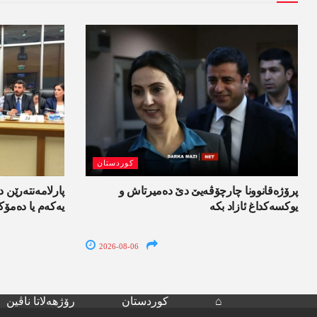
کوردستان
پرۆژەقانوونا چارچۆڤەیێ دێ دەمیرتاش و
پارلامەنتەرێن د
یوکسەکداغ ئازاد بکە
یەکەم یا دەمۆک
2026-08-06
⌂
کوردستان
رۆژھەلاتا ناڤین