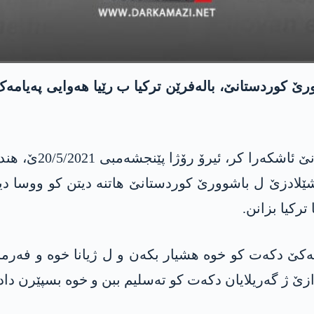
کوردستانێ، بالەفرێن ترکیا ب رێیا هەوایی پەیامەک
چاڤکانیێن پێگەها
دزێ ل باشوورێ کوردستانێ هاتنە دیتن کو ووسا دیار دب
ترکیا بزانن.
پەکەکێ دکەت کو خوە هشیار بکەن و ل ژیانا خوە و فەرم
خوازێ ژ گەریلایان دکەت کو تەسلیم ببن و خوە بسپێرن د