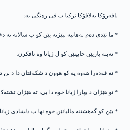
ناڤەرۆکا بەلاڤۆکا ترکیا ب ڤی رەنگی یە:
* ما ئێدی دەم نەهاتیە ببێژنە یێن کو ب سالانە تە
* نەبنە یاریێن خایینێن کو ل ژیانا وە نافکرن.
* نە قەدەرا هەوە یە کو هوون د شکەفتان دا د بن 
* تو هێژان د بهارا ژیانا خوە دا یی، تە هێژان تشتە
* یێن کو گەهشتنە مالباتێن خوە نها ب دلشادی ژیان