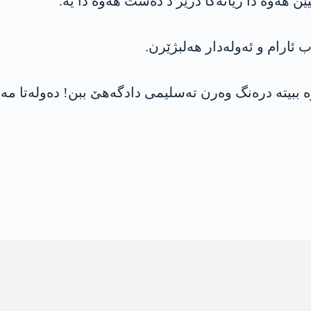
یێن هەوە دا ژیانەکا درێژ د دەست هەوە دا یە.
 ئارام و ئەولەدار هەلبژێرن.
ە ببیتە درەنگ وەرن تەسلیمی دادگەهێ ببن! دەولەتا مە 