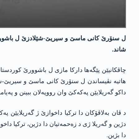
ل سنۆرێ کانی ماسێ و سیریێ-شێلادزێ ل باشوورێ 
شاند.
هاتیە نڤیساندن ل سنۆرێ کانی ماسێ و سیریێ-شێلا
داکو گەریلایێن پەکەکێ وان رووپەلان ببینن و پەیاما 
د ڤان بەلاڤۆکان دا ترکیا داخوازێ ژ گەریلایێن 
دژین و گەریلا ژی د زەحمەتیان دا دژین، ترکیا دا
دا بژین.