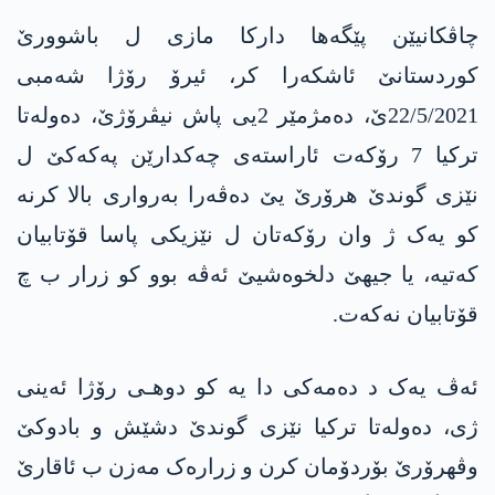
چاڤکانیێن پێگەها دارکا مازی ل باشوورێ
کوردستانێ ئاشکەرا کر، ئیرۆ رۆژا شەمبی
22/5/2021ێ، دەمژمێر 2یی پاش نیڤرۆژێ، دەولەتا
ترکیا 7 رۆکەت ئاراستەی چەکدارێن پەکەکێ ل
نێزی گوندێ هرۆرێ یێ دەڤەرا بەرواری بالا کرنە
کو یەک ژ وان رۆکەتان ل نێزیکی پاسا قۆتابیان
کەتیە، یا جیهێ دلخوەشیێ ئەڤە بوو کو زرار ب چ
قۆتابیان نەکەت.
ئەڤ یەک د دەمەکی دا یە کو دوهـی رۆژا ئەینی
ژی، دەولەتا ترکیا نێزی گوندێ دشێش و بادوکێ
وڤهرۆرێ بۆردۆمان کرن و زرارەک مەزن ب ئاقارێ