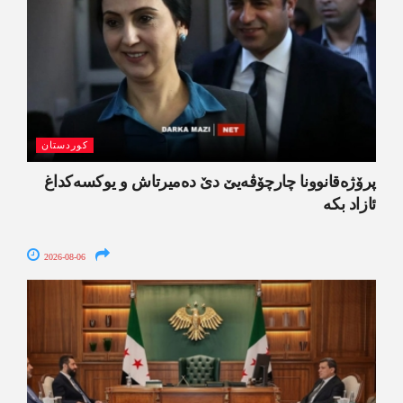
کوردستان
پرۆژەقانوونا چارچۆڤەیێ دێ دەمیرتاش و یوکسەکداغ
ئازاد بکە
2026-08-06