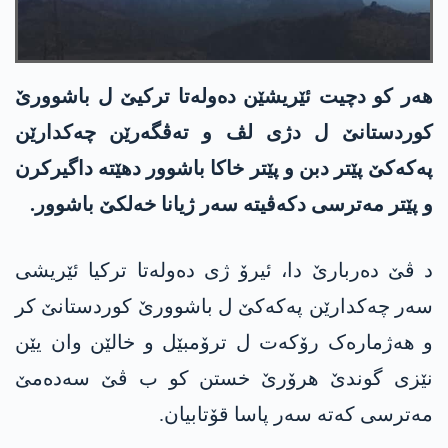
هەر کو دچیت ئێریشێن دەولەتا ترکیێ ل باشوورێ
کوردستانێ ل دژی لڤ و تەڤگەرێن چەکدارێن
پەکەکێ پێتر دبن و پێتر خاکا باشوور دهێتە داگیرکرن
و پێتر مەترسی دکەڤیتە سەر ژیانا خەلکێ باشوور.
د ڤێ دەربارێ دا، ئیرۆ ژی دەولەتا ترکیا ئێریشی
سەر چەکدارێن پەکەکێ ل باشوورێ کوردستانێ کر
و هەژمارەک رۆکەت ل ترۆمبێل و خالێن وان یێن
نێزی گوندێ هرۆرێ خستن کو ب ڤێ سەدەمێ
مەترسی کەتە سەر پاسا قۆتابیان.