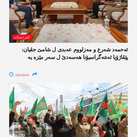
کوردستان
ئەحمەد شەرع و مەزلووم عەبدی ل شامێ جڤیان:
پێڤاژۆیا ئەنتەگراسیۆنا ھەسەدێ ل سەر مێزە یە
2026-08-04