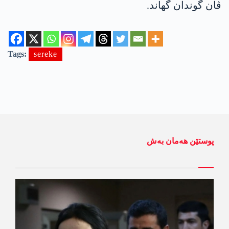
ڤان گوندان گهاند.
Tags:
sereke
پوستێن ھەمان بەش