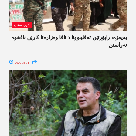
کوردستان
یەپەژە: راپۆرتێن تەڤلیبوونا د ناڤا وەزارەتا کارێن ناڤخوە
نەراستن
2026-08-04