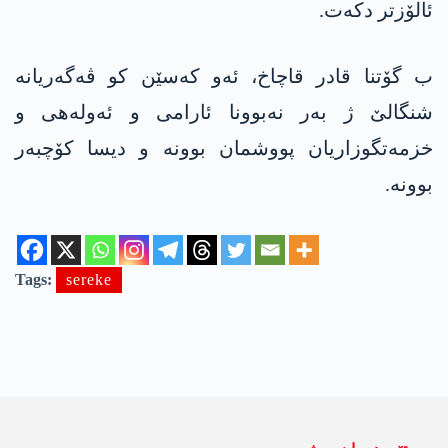
ئالۆزتر دکەت.
ب گۆتنا قادر قاچاخ، ئەو کەسێن کو ڤەگەریانە
شنگالێ ژ بەر نەبوونا ئارامی و ئەولەھی و
خزمەتگوزاریان پووشمان بوونە و دیسا کۆچبەر
بوونە.
Tags:
sereke