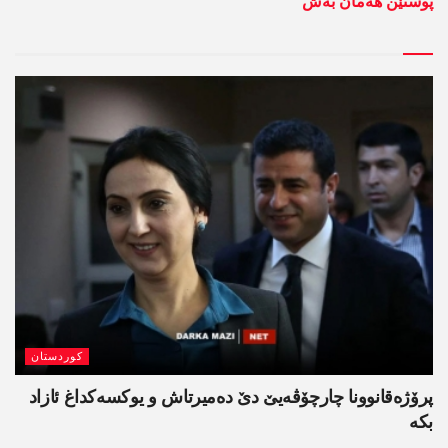
پوستێن ھەمان بەش
کوردستان
پرۆژەقانوونا چارچۆڤەیێ دێ دەمیرتاش و یوکسەکداغ ئازاد
بکە