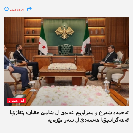
2026-08-06
کوردستان
ئەحمەد شەرع و مەزلووم عەبدی ل شامێ جڤیان: پێڤاژۆیا
ئەنتەگراسیۆنا ھەسەدێ ل سەر مێزە یە