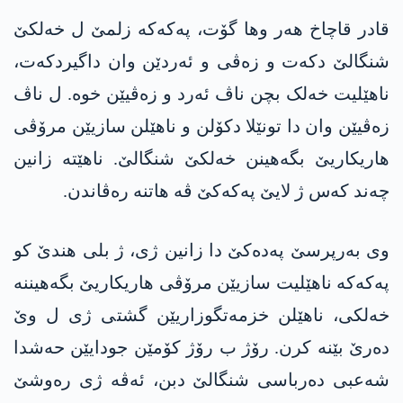
قادر قاچاخ ھەر وھا گۆت، پەکەکە زلمێ ل خەلکێ
شنگالێ دکەت و زەڤی و ئەردێن وان داگیردکەت،
ناھێلیت خەلک بچن ناڤ ئەرد و زەڤیێن خوە. ل ناڤ
زەڤیێن وان دا تونێلا دکۆلن و ناھێلن سازیێن مرۆڤی
هاریکاریێ بگەھینن خەلکێ شنگالێ. ناهێتە زانین
چەند کەس ژ لایێ پەکەکێ ڤە ھاتنە رەڤاندن.
وی بەرپرسێ پەدەکێ دا زانین ژی، ژ بلی ھندێ کو
پەکەکە ناھێلیت سازیێن مرۆڤی هاریکاریێ بگەھیننە
خەلکی، ناھێلن خزمەتگوزاریێن گشتی ژی ل وێ
دەرێ بێنە کرن. رۆژ ب رۆژ کۆمێن جودایێن حەشدا
شەعبی دەرباسی شنگالێ دبن، ئەڤە ژی رەوشێ