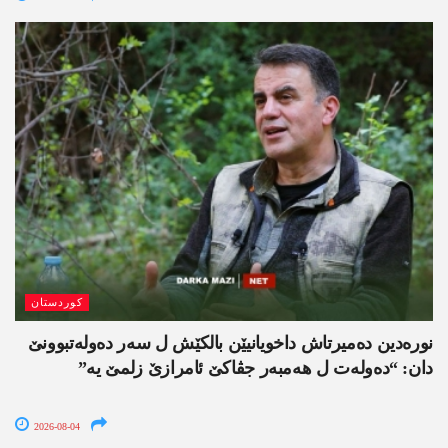
کوردستان
نورەدین دەمیرتاش داخویانیێن بالکێش ل سەر دەولەتبوونێ
دان: “دەولەت ل ھەمبەر جڤاکێ ئامرازێ زلمێ یە”
2026-08-04