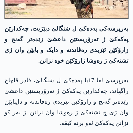
بەرپرسەکی پەدەکێ ل شنگالێ دبێژیت، چەکدارێن
پەکەکێ ژ تەرۆریستێن داعشێ زێدەتر گەنج و
زارۆکێن ئێزیدی رەڤاندنە و دایک و بابێن وان ژی
تشتەکێ ژ رەوشا زارۆکێن خوە نزانن.
بەرپرسێ لقا 17یا پەدەکێ ل شنگالێ، قادر قاچاخ
راگهاند، چەکدارێن پەکەکێ ژ تەرۆریستێن داعشێ
زێدەتر گەنج و زارۆکێن ئێزیدی رەڤاندنە و دایبابێن
وان ژی چ تشتەکێ ژ رەوشا وان نزانن. ژ بەر کو
نزانن پەکەکێ ئەو برنە کیڤە.