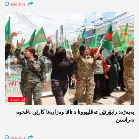
2026-08-04
کوردستان
یەپەژە: راپۆرتێن تەڤلیبوونا د ناڤا وەزارەتا کارێن ناڤخوە
نەراستن
2026-08-04