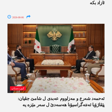
ئازاد بکە
2026-08-06
کوردستان
ئەحمەد شەرع و مەزلووم عەبدی ل شامێ جڤیان:
پێڤاژۆیا ئەنتەگراسیۆنا ھەسەدێ ل سەر مێزە یە