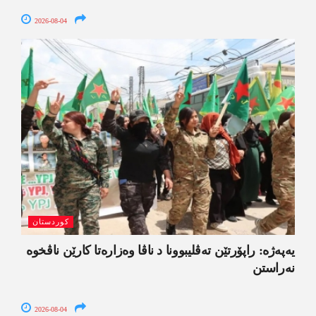
2026-08-04
کوردستان
یەپەژە: راپۆرتێن تەڤلیبوونا د ناڤا وەزارەتا کارێن ناڤخوە
نەراستن
2026-08-04