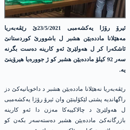
ئیرۆ رۆژا یەکشەمبی 23/5/2021ێ رێڤەبەریا
مەهێلانا ماددەیێن ھشبر ل باشوورێ کوردستانێ
ئاشکەرا کر ل ھەولێرێ ئەو کارینە دەست بگرنە
سەر 92 کیلۆ ماددەیێن ھشبر کو ژ جوورەیا هیرۆینێ
یە.
رێڤەبەریا نەهێلانا ماددەیێن ھشبر د داخویانیەکێ دز
راگھاندیە پشتی لێکۆلینێن وان ئیرۆ رۆژا یەکشەمبی
ل ھەولێرێ د چالاکییەکا مەزن دا ئەو کارینە
بازرگانەکێ ماددەیێن ھشبر دەستەسەر بکەن کو