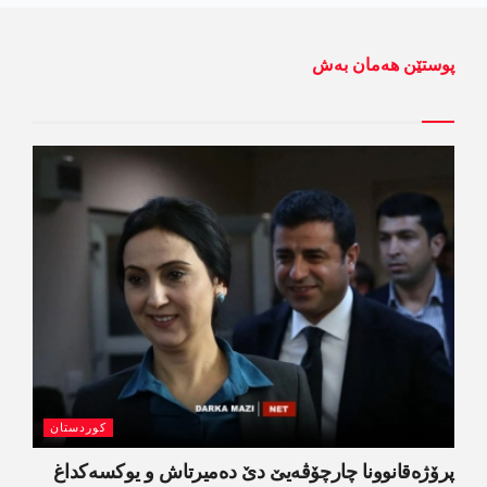
پوستێن ھەمان بەش
کوردستان
پرۆژەقانوونا چارچۆڤەیێ دێ دەمیرتاش و یوکسەکداغ