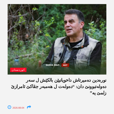
کوردستان
نورەدین دەمیرتاش داخویانیێن بالکێش ل سەر
دەولەتبوونێ دان: “دەولەت ل ھەمبەر جڤاکێ ئامرازێ
زلمێ یە”
2026-08-04