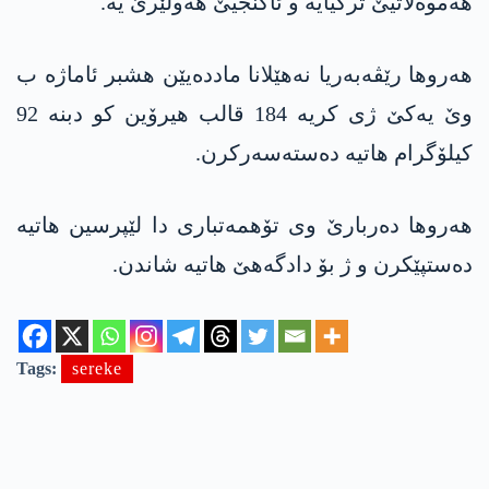
ھەموەلاتیێ ترکیایە و ئاکنجیێ هەولێرێ یە.
ھەروھا رێڤەبەریا نەهێلانا ماددەیێن ھشبر ئاماژە ب
وێ یەکێ ژی کریە 184 قالب هیرۆین کو دبنە 92
کیلۆگرام ھاتیە دەستەسەرکرن.
ھەروھا دەربارێ وی تۆھمەتباری دا لێپرسین ھاتیە
دەستپێکرن و ژ بۆ دادگەھێ ھاتیە شاندن.
Tags:
sereke