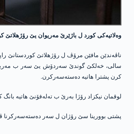
وەلاتیەکی کورد ل باژێرێ مەریوان یێ رۆژهلاتێ کو
سالی، خەلکێ گوندێ سەردۆش یێ سەر ب مەریوانێ 
کرن پشترا هاتیە دەستەسەرکرن.
لوقمان نیکزاد رۆژا بەرێ ب تەلەفۆنێ هاتیە بانگ 
پشتی بوورینا سێ رۆژان ل سەر دەستەسەرکرنا ڤی و