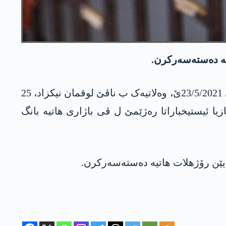
اتە دەستەسەرکرن.
ناڤەندێن مافێن مرۆڤ ل رۆژهلاتێ کوردستانێ راپۆرتەک بەلاڤ کر و ل گۆر ڤێ راپۆرتێ، رۆژا یەکشەمبی 23/5/2021ێ، وەلاتیەک ب ناڤێ لوقمان نیکزاد، 25
ئیستیخباراتا رەژێمێ ل ڤی باژاری هاتیە بانگ
ی یێن رۆژهلات هاتیە دەستەسەرکرن.