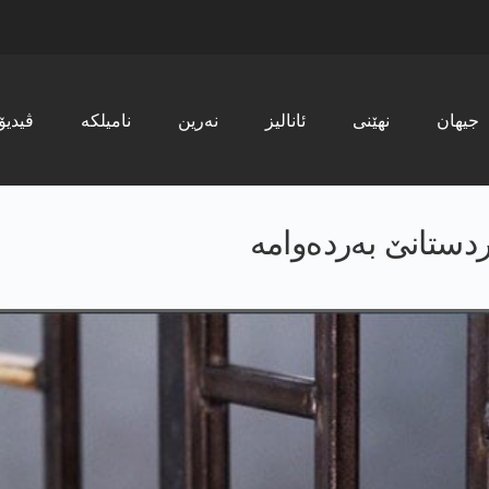
جیھان
نھێنی
ئانالیز
نەرین
نامیلکە
ڤیدیۆ
دستانێ بەردەوامە