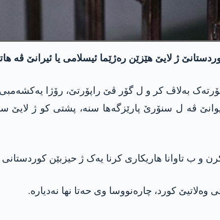
ردستانێ ژ لایێ هێزێن رەژێما ئیسلامی یا ئیرانێ ڤە ه
ڤە ل سنۆرێ پارێزگەها سنە، پشتی کو ژ لایێ سازیا 
کرن و ب تاوانا هاریکاری کرنا یەک ژ حیزبێن کوردستان
ەلاتیێ کورد، چارەنووسا وی حەتا نها نەدیارە.