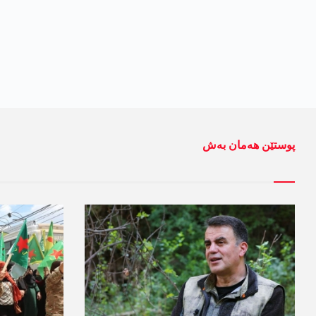
پوستێن ھەمان بەش