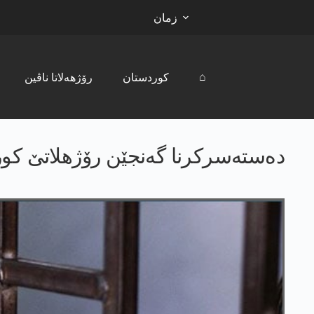
زمان
⌂
کوردستان
رۆژھەلاتا ناڤین
دەستەسرکرنا گەنجێن رۆژهلاتێ کور