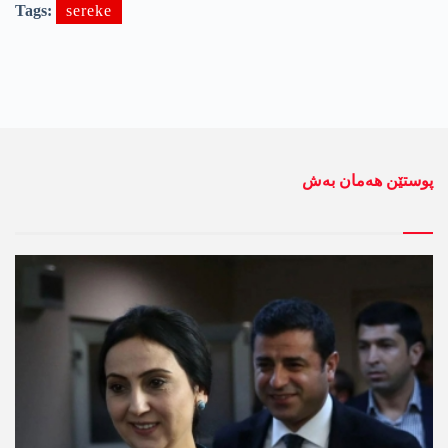
Tags:
sereke
پوستێن ھەمان بەش