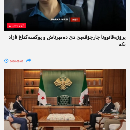
کوردستان
پرۆژەقانوونا چارچۆڤەیێ دێ دەمیرتاش و یوکسەکداغ ئازاد
بکە
2026-08-06