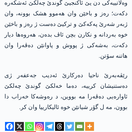
وەلاتییەکی دن یێ ئاكنجیێ گوندێ چەلکێ ئەشکەرە
دکەت؛ رەز و باخێن وان ھەموو ھشک بوونە، وان
ژبەر شەرێ په‌كه‌كێ و ترکیێ دەست ژ رەز و باخێن
خوە بەردانە و نکارن بچن ئاڤ بده‌ن، ھەروه‌ھا دیار
دکەت، بەشەکی ژ پووش و پاوانێن دەڤەرا وان
ھاتنە سۆتن.
رێڤەبەرێ ناحیا دەرکارێ ئەدیب جه‌عفه‌ر ژی
دەستنیشان کرییە، دەما خەلکێ گوندێ چەلکێ
ئاوارەیی دەڤەرا مە بووین، د رەوشەکا خەراب دا
بوون، مە ل گۆر شیانێن خوە ئالیکارییا وان کر.