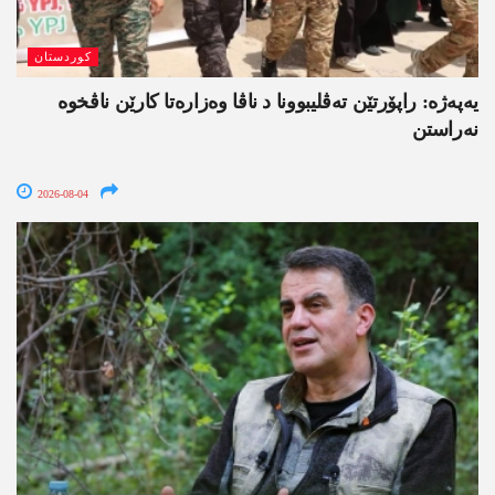
کوردستان
یەپەژە: راپۆرتێن تەڤلیبوونا د ناڤا وەزارەتا کارێن ناڤخوە
نەراستن
2026-08-04