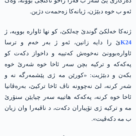
دەرکارێ یێ سەر ب قه‌زا زاخۆ ئاكنجی بوونە، وەک
ئەو ب خوە دبێژن، ژیانەکا زەحمەت دژین.
ژنەکا خەلکێ گوندێ چەلکێ، کو نھا ئاوارە بوویە، ژ
K24
ێ را دایە زانین، ئەو ژ بەر خەم و ترسا
ئاوارەبوونێ نەخوەش کەتییە و داخواز دکەت کو
په‌كه‌كه‌ و ترکیە بچن سەر ئاخا خوە شەرێ خوە
بکه‌ن و دبێژیت: «کورێن مە ژی پێشمەرگە نە و
شەر کرنە، لێ نەچوونە ناڤ ئاخا ترکیێ، بەرەڤانیا
ئاخا خوە کرنە، په‌كه‌كه‌ ھاتییە سەر چیایێن سنۆرێ
مە و ترکیه‌ ژی تۆپباران دکەت، د ناڤبه‌را وان زیان
ب مه‌ دكه‌ڤیت».