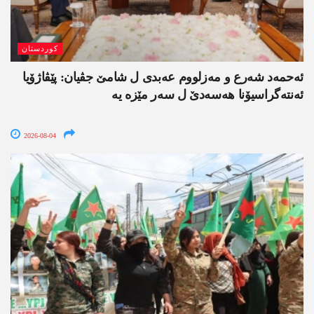
کوردستان
ئەحمەد شەرع و مەزلووم عەبدی ل شامێ جڤیان: پێڤاژۆیا
ئەنتەگراسیۆنا ھەسەدێ ل سەر مێزە یە
2026-08-04