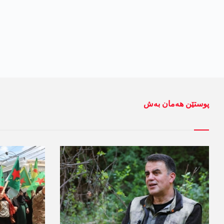
پوستێن ھەمان بەش