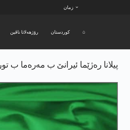
زمان
⌂
کوردستان
رۆژھەلاتا ناڤین
پیلانا رەژێما ئیرانێ ب مەرەما ب تو