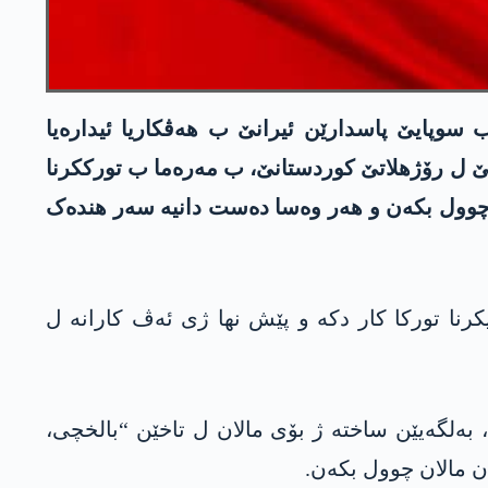
وپایێ پاسدارێن ئیرانێ ب هەڤکاریا ئیدارەیا
رمیێ ل رۆژهلاتێ کوردستانێ، ب مەرەما ب تورککرنا
ە چوول بکەن و هەر وەسا دەست دانیە سەر هندەک
کرنا تورکا کار دکە و پێش نها ژی ئەڤ کارانە ل
، بەلگەیێن ساختە ژ بۆی مالان ل تاخێن “بالخچی،
ن مالان چوول بکەن.