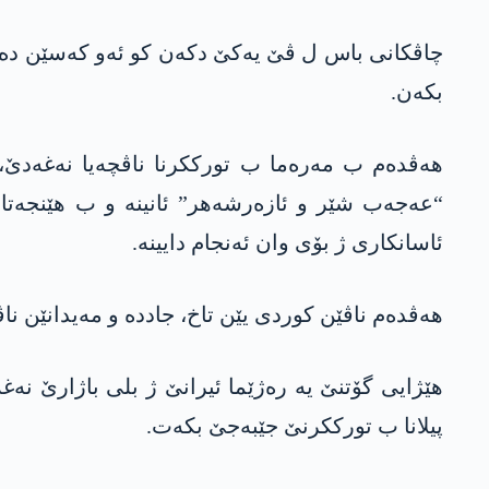
چاڤکانی باس ل ڤێ یەکێ دکەن کو ئەو کەسێن دەست
بکەن.
هەڤدەم ب مەرەما ب تورککرنا ناڤچەیا نەغەدێ، 
“عەجەب شێر و ئازەرشەهر” ئانینە و ب هێنجەتا 
ئاسانکاری ژ بۆی وان ئەنجام دایینە.
هەڤدەم ناڤێن کوردی یێن تاخ، جاددە و مەیدانێن ناڤ
هێژایی گۆتنێ یە رەژێما ئیرانێ ژ بلی باژارێ نە
پیلانا ب تورککرنێ جێبەجێ بکەت.