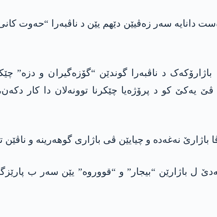
 دانایە سەر زەڤیێن دێهم یێن د ناڤبەرا “حەوت کانی 
باژارۆکەک د ناڤبەرا گوندێن “گۆزەگیران و دزە” چێک
ڤێ یەکێ کو د پرۆژەیا چێکرنا توونەلان دا کار دکە
ا باژارێ نەغەدە و چیایێن ڤی باژاری گوهەرینە و ناڤێن 
غەدێ ل باژارێن “بیجار” و “قووروە” یێن سەر ب پارێ