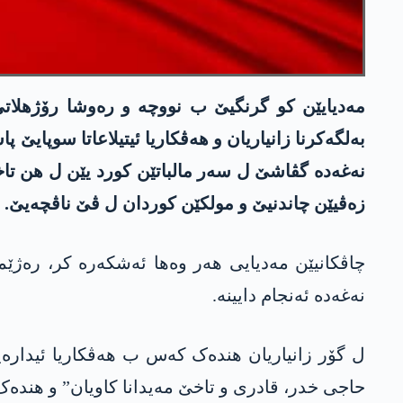
مەدیایێن کو گرنگیێ ب نووچە و رەوشا رۆژهلات
بەلگەکرنا زانیاریان و هەڤکاریا ئیتیلاعاتا سوپای
نەغەدە گڤاشێ ل سەر مالباتێن کورد یێن ل هن تا
زەڤیێن چاندنیێ و مولکێن کوردان ل ڤێ ناڤچەیێ.
چاڤکانیێن مەدیایی هەر وەها ئەشکەرە کر، رەژێما
نەغەدە ئەنجام دایینە.
ل گۆر زانیاریان هندەک کەس ب هەڤکاریا ئیدارەیا 
حاجی خدر، قادری و تاخێ مەیدانا کاویان” و هندە