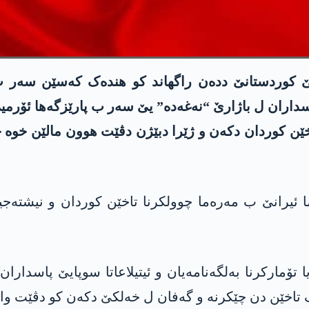
ێ کوردستانێ ددەن راگهاند کو هندەک کەسێن سەر ب س
ێ پاسداران ل باژارێ “نەغەدە” یێ سەر ب پارێزگەها ئۆ
خێن کوردان دکەن و ژێرا دبێژن دڤێت هوون مالێن خو
 ئیرانێ ب مەرەما چوولکرنا تاخێن کوردان و نیشتەجی
تۆمارکرنا بەلگەنامەیان و ئیتیلاعاتا سوپایێ پاسداران
ک تاخێن دن چێکرنە و گەفان ل خەلکێ دکەن کو دڤێت وا