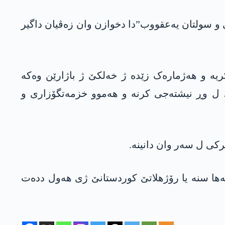
و سولتان یەعقووب”دا دخوازن وان زەڤیان داگیر
ریە و هەژمارەک زێدە ژ خەلکێ ژ باژارێن وەکە
ن، ل وڕ نیشتەجی کرنە و هەموو خزمەتگۆزاری و
ترکی ل سەر وان دانینە.
زگەها سنە یا رۆژهلاتێ کوردستانێ ژی هەول ددەت