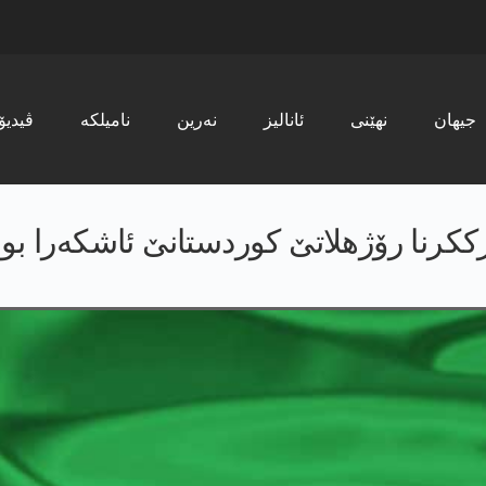
جیھان
نھێنی
ئانالیز
نەرین
نامیلکە
ڤیدیۆ
رککرنا رۆژهلاتێ کوردستانێ ئاشکەرا بو