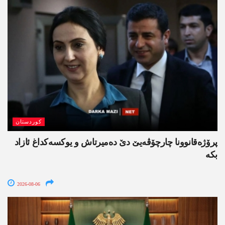
کوردستان
پرۆژەقانوونا چارچۆڤەیێ دێ دەمیرتاش و یوکسەکداغ ئازاد
بکە
2026-08-06