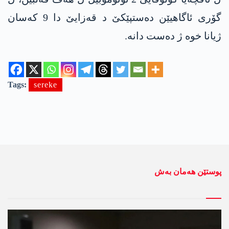
گۆری ئاگاھیێن دەستپێکێ د قەزایێ دا 9 کەسان
ژیانا خوە ژ دەست دانە.
Tags:
sereke
پوستێن ھەمان بەش