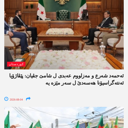
کوردستان
ئەحمەد شەرع و مەزلووم عەبدی ل شامێ جڤیان: پێڤاژۆیا
ئەنتەگراسیۆنا ھەسەدێ ل سەر مێزە یە
2026-08-04