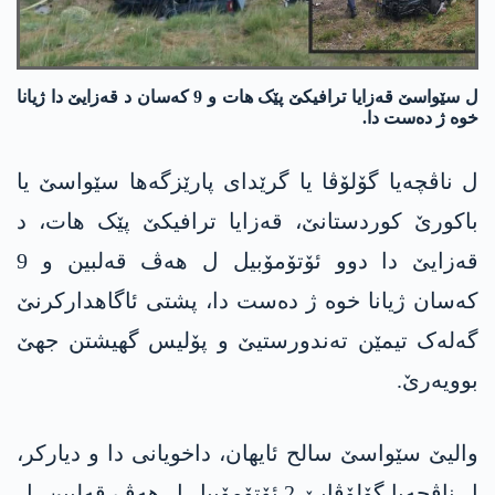
ل سێواسێ قەزایا ترافیكێ پێک ھات و 9 کەسان د قەزایێ دا ژیانا
خوە ژ دەست دا.
ل ناڤچەیا گۆلۆڤا یا گرێدای پارێزگه‌ها سێواسێ یا
باكورێ كوردستانێ، قەزایا ترافیكێ پێک ھات، د
قەزایێ دا دوو ئۆتۆمۆبیل ل ھەڤ قەلبین و 9
کەسان ژیانا خوە ژ دەست دا، پشتی ئاگاھدارکرنێ
گەلەک تیمێن تەندورستیێ و پۆلیس گهیشتن جھێ
بوویەرێ.
والیێ سێواسێ سالح ئایھان، داخویانی دا و دیاركر،
ل ناڤچەیا گۆلۆڤایێ 2 ئۆتۆمۆبیل ل ھەڤ قەلبین، ل