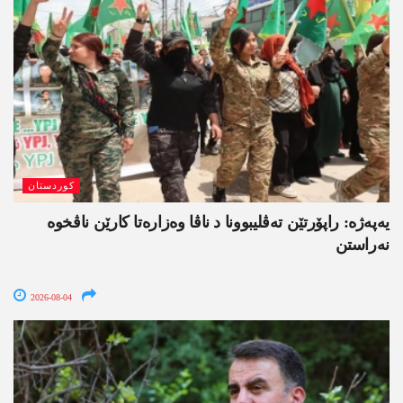
کوردستان
یەپەژە: راپۆرتێن تەڤلیبوونا د ناڤا وەزارەتا کارێن ناڤخوە
نەراستن
2026-08-04