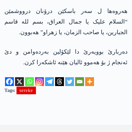
ھەروەھا ل سەر باسکێن درۆنان درووشمێن
“السلام علیک یا جمال العراق، بسم لله قاسم
الجبارین، یا صاحب الزمان، یا زهرا‌و” ھەبوون.
دەربارێ بوویەرێ دا لێکۆلین بەردەوامن و دێ
ئەنجام ژ بۆ ھەموو ئالیان هێنە ئاشکەرا کرن.
Tags:
sereke