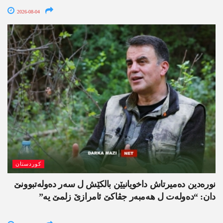
2026-08-04
کوردستان
نورەدین دەمیرتاش داخویانیێن بالکێش ل سەر دەولەتبوونێ
دان: “دەولەت ل ھەمبەر جڤاکێ ئامرازێ زلمێ یە”