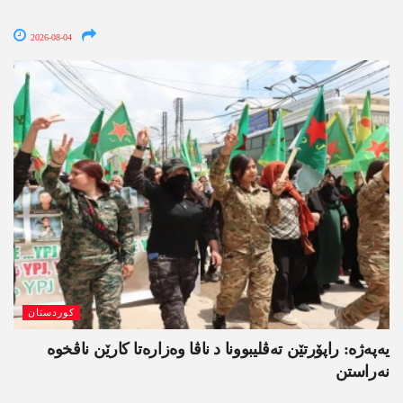
2026-08-04
کوردستان
یەپەژە: راپۆرتێن تەڤلیبوونا د ناڤا وەزارەتا کارێن ناڤخوە
نەراستن