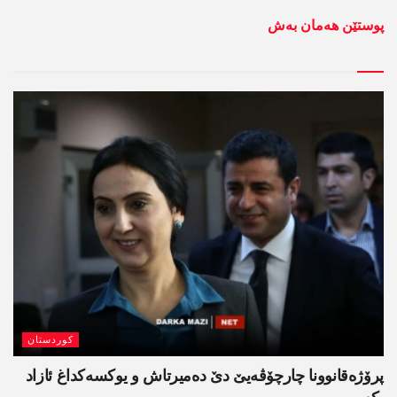
پوستێن ھەمان بەش
کوردستان
پرۆژەقانوونا چارچۆڤەیێ دێ دەمیرتاش و یوکسەکداغ ئازاد