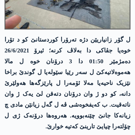
ل گۆر زانیاریێن دژە تەرۆرا کوردستانێ کو د تۆرا
خوەیا جڤاکی دا بەلاڤ کرنە؛ ئیرۆ 26/6/2021
دەمژمێر 01:50 دا 3 درۆنان خوە ل مالا
ھەموەلاتیەکێ ل سەر رێیا سێولەیا ل گوندێ براخا
نێزیک ناحیەیا مەلا ئۆمەرا ل پارێزگەھا ھەولێرێ
دانە، کو دو ژ وان درۆنان دتەقن لێ یەک ژ وان
ناتەقیت. ب کەیفخوەشی ڤە ل گەل زیانێن مادی چ
زیانەکا جانێ چێنەبوویە. ھەروەھا درۆنەک ژی ل
چۆلتەرا چیایێ تارینێ کەتیە خوارێ.