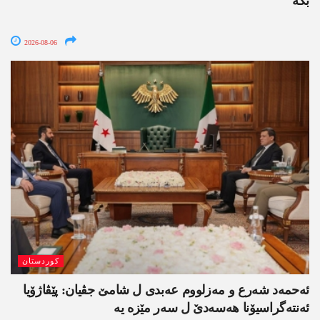
بکە
2026-08-06
کوردستان
ئەحمەد شەرع و مەزلووم عەبدی ل شامێ جڤیان: پێڤاژۆیا
ئەنتەگراسیۆنا ھەسەدێ ل سەر مێزە یە