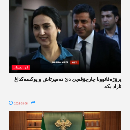
کوردستان
پرۆژەقانوونا چارچۆڤەیێ دێ دەمیرتاش و یوکسەکداغ
ئازاد بکە
2026-08-06