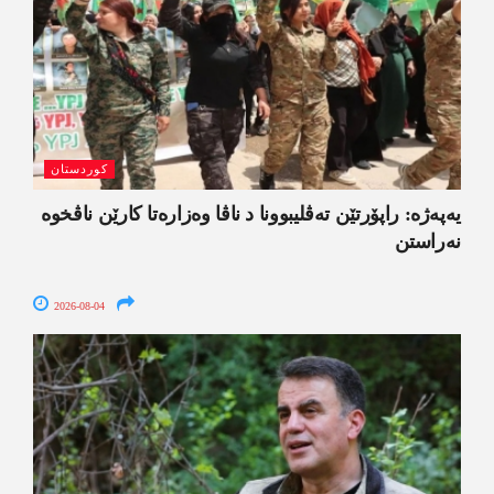
کوردستان
یەپەژە: راپۆرتێن تەڤلیبوونا د ناڤا وەزارەتا کارێن ناڤخوە
نەراستن
2026-08-04