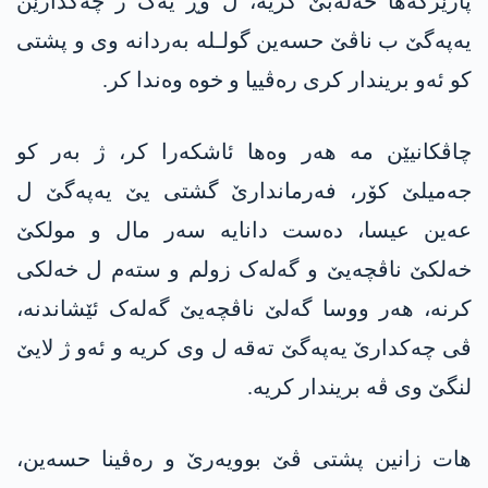
پارێزگەها حەلەبێ کریە، ل وڕ یەک ژ چەکدارێن
یەپەگێ ب ناڤێ حسەین گولـلە بەردانە وی و پشتی
کو ئەو بریندار کری رەڤییا و خوە وەندا کر.
چاڤکانیێن مە هەر وەها ئاشکەرا کر، ژ بەر کو
جەمیلێ کۆر، فەرماندارێ گشتی یێ یەپەگێ ل
عەین عیسا، دەست دانایە سەر مال و مولکێ
خەلکێ ناڤچەیێ و گەلەک زولم و ستەم ل خەلکی
کرنە، هەر ووسا گەلێ ناڤچەیێ گەلەک ئێشاندنە،
ڤی چەکدارێ یەپەگێ تەقە ل وی کریە و ئەو ژ لایێ
لنگێ وی ڤە بریندار کریە.
هات زانین پشتی ڤێ بوویەرێ و رەڤینا حسەین،