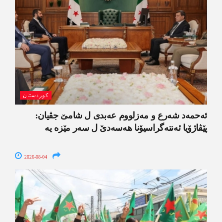
کوردستان
ئەحمەد شەرع و مەزلووم عەبدی ل شامێ جڤیان:
پێڤاژۆیا ئەنتەگراسیۆنا ھەسەدێ ل سەر مێزە یە
2026-08-04