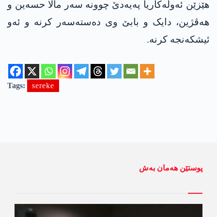
هێزێن ئەولەکاریا پەیەدێ چوونە سەر مالا حسەین و
هەڤژین، دایک و بابێ وی دەستەسەر کرنە و ئەو
ئیشکەنجە کرنە.
Tags:
sereke
پوستێن ھەمان بەش