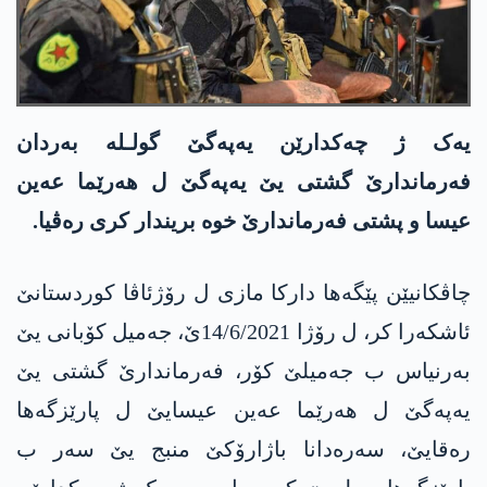
یەک ژ چەکدارێن یەپەگێ گولـلە بەردان
فەرماندارێ گشتی یێ یەپەگێ ل هەرێما عەین
عیسا و پشتی فەرماندارێ خوە بریندار کری رەڤیا.
چاڤکانیێن پێگەها دارکا مازی ل رۆژئاڤا کوردستانێ
ئاشکەرا کر، ل رۆژا 14/6/2021ێ، جەمیل کۆبانی یێ
بەرنیاس ب جەمیلێ کۆر، فەرماندارێ گشتی یێ
یەپەگێ ل هەرێما عەین عیسایێ ل پارێزگەها
رەقایێ، سەرەدانا باژارۆکێ منبج یێ سەر ب