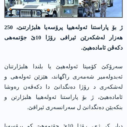
ژ بۆ پاراستنا ئەولەهییا پرۆسەیا هلبژارتنێ، 250
هەزار لەشکەرێن ئیراقی رۆژا 10ێ جۆتمه‌هی
دکەڤن ئامادەهیێ.
سەرۆکێ کۆمیتا ئەولەهیێ یا بلندا هلبژارتنان
ئەبدولەمیر شەمەری راگهاند، هێزێن ئەولەهی و
لەشکەری د رۆژا دەنگدانێ دا دکەڤەن رەوشا
ئامادەهیێ، ژ بۆ پاراستنا ئەولەهییا هلبژارتن و
بنکەیێن دەنگدانێ ل سەرانسەری ئیراقێ.
دیار کر ژی، رۆژا 10ێ جۆتمەهێ کو پرۆسەیا