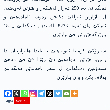
دەنگدانێ یە، 250 هەزار لەشکەر و هێزێن ئەوەهیێ
ل باژارێن ئیراقێ دکەڤن رەوشا ئامادەهیێ و
ئەرکێ وان ئەوە، 8273 ناڤەندێن دەنگدانێ ل 18
پارێزگەهێن ئیراقێ بپارێزن.
سەرۆکێ کۆمیتا ئەولەهیێ یا بلندا هلبژارتنان دا
زانین، هێزێن ئەولەهیێ دێ رۆژا 5ێ ڤێ مەهێ
سندۆقێن دەنگدانێ ل سەر ناڤەندێن دەنگدانێ
بەلاڤ بکن و وان بپارێزن.
Tags:
sereke