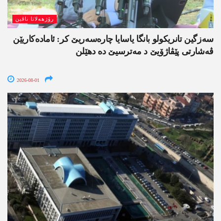
رۆژھەلاتا ناڤین
سەزگین تانریکولو بانگا یاسایا چارەسەریێ کر: ئامادەکاریێن
ڤەشارتی پێڤاژۆیێ د مەترسیێ دە دھێلن
2026-08-01