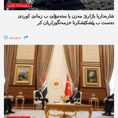
رۆژھەلاتا ناڤین
شارەداریا باژارێ مەزن یا ستەنبۆلێ ب زمانێ کوردی
دەست ب پێشکێشکرنا خزمەتگوزاریان کر
2026-08-01