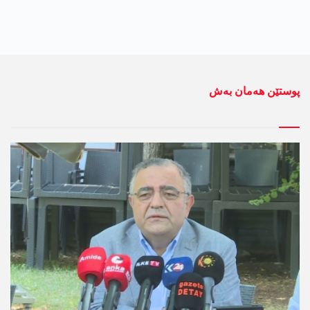
پوستێن ھەمان بەش