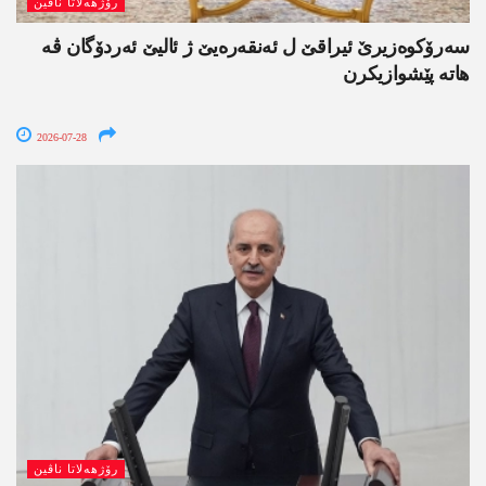
رۆژھەلاتا ناڤین
سەرۆکوەزیرێ ئیراقێ ل ئەنقەرەیێ ژ ئالیێ ئەردۆگان ڤە
ھاتە پێشوازیکرن
2026-07-28
رۆژھەلاتا ناڤین