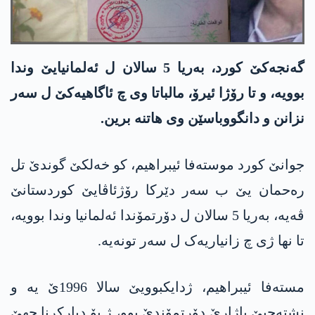
گەنجەکێ کورد، بەریا 5 سالان ل ئەلمانیایێ وندا
بوویە، و تا رۆژا ئیرۆ، مالباتا وی چ ئاگاھیەکێ ل سەر
نزانن و دانگووباسێن وی ھاتنە برین.
جوانێ کورد موستەفا ئیبراھیم، کو خەلکێ گوندێ تل
رەحمان یێ ب سەر دێرکا رۆژئاڤایێ کوردستانێ
ڤەیە، بەریا 5 سالان ل دۆرتمۆندا ئەلمانیا وندا بوویە،
تا نھا ژی چ زانیاریەک ل سەر تونەیە.
مستەفا ئیبراھیم، ژدایکبوویێ سالا 1996ێ یە و
نشتەجیێ باژارێ دۆرتمۆندێ بوو، ژ بۆ دیارکرنا جھێ