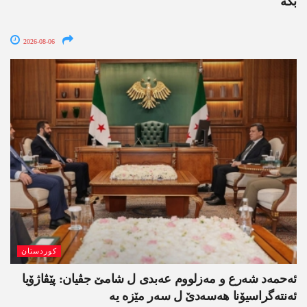
بکە
2026-08-06
کوردستان
ئەحمەد شەرع و مەزلووم عەبدی ل شامێ جڤیان: پێڤاژۆیا
ئەنتەگراسیۆنا ھەسەدێ ل سەر مێزە یە