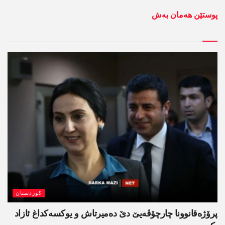
پوستێن ھەمان بەش
کوردستان
پرۆژەقانوونا چارچۆڤەیێ دێ دەمیرتاش و یوکسەکداغ ئازاد