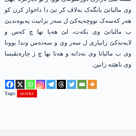
وی مالباتێ بانگەک بەلاڤ کر تێ دا داخواز کرن کو
ھەر کەسەک نووچەیەکێ ل سەر بزانیت پەیوەندیێ
ب مالباتێ وی بکەت، لێ هەیا نها چ کەس و
لایەنەکێ زانیاری ل سەر وی و سەدەمن وندا بوونا
وی ب مالباتا وی نەدانە و هەتا نها چ ژ چارەنڤیسا
وی ناهێتە زانین.
Tags:
sereke