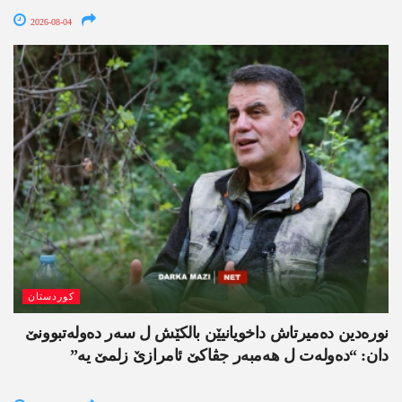
2026-08-04
کوردستان
نورەدین دەمیرتاش داخویانیێن بالکێش ل سەر دەولەتبوونێ
دان: “دەولەت ل ھەمبەر جڤاکێ ئامرازێ زلمێ یە”